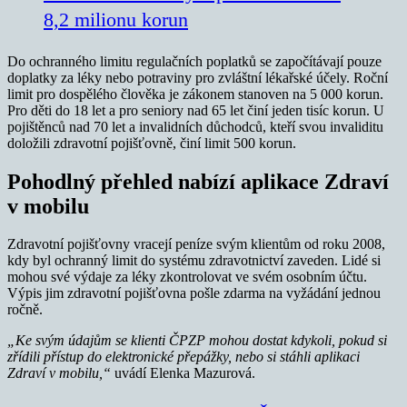
8,2 milionu korun
Do ochranného limitu regulačních poplatků se započítávají pouze
doplatky za léky nebo potraviny pro zvláštní lékařské účely. Roční
limit pro dospělého člověka je zákonem stanoven na 5 000 korun.
Pro děti do 18 let a pro seniory nad 65 let činí jeden tisíc korun. U
pojištěnců nad 70 let a invalidních důchodců, kteří svou invaliditu
doložili zdravotní pojišťovně, činí limit 500 korun.
Pohodlný přehled nabízí aplikace Zdraví
v mobilu
Zdravotní pojišťovny vracejí peníze svým klientům od roku 2008,
kdy byl ochranný limit do systému zdravotnictví zaveden. Lidé si
mohou své výdaje za léky zkontrolovat ve svém osobním účtu.
Výpis jim zdravotní pojišťovna pošle zdarma na vyžádání jednou
ročně.
„Ke svým údajům se klienti ČPZP mohou dostat kdykoli, pokud si
zřídili přístup do elektronické přepážky, nebo si stáhli aplikaci
Zdraví v mobilu,“
uvádí Elenka Mazurová.