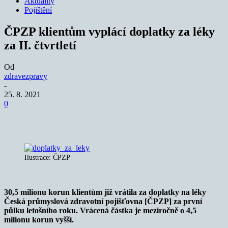
Aktuality
Pojištění
ČPZP klientům vyplácí doplatky za léky
za II. čtvrtletí
Od
zdravezpravy
-
25. 8. 2021
0
Ilustrace: ČPZP
30,5 milionu korun klientům již vrátila za doplatky na léky
Česká průmyslová zdravotní pojišťovna [ČPZP] za první
půlku letošního roku. Vrácená částka je meziročně o 4,5
milionu korun vyšší.