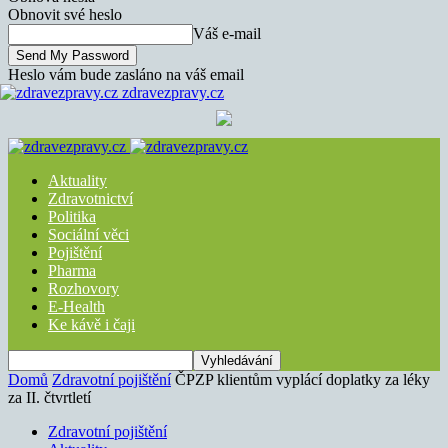
Obnovit své heslo
Váš e-mail
Heslo vám bude zasláno na váš email
zdravezpravy.cz
Aktuality
Zdravotnictví
Politika
Sociální věci
Pojištění
Pharma
Rozhovory
E-Health
Ke kávě i čaji
Domů
Zdravotní pojištění
ČPZP klientům vyplácí doplatky za léky
za II. čtvrtletí
Zdravotní pojištění