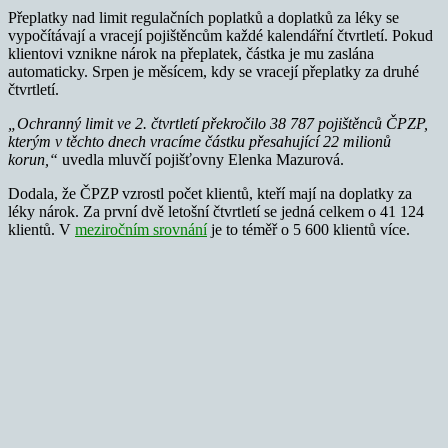
Přeplatky nad limit regulačních poplatků a doplatků za léky se
vypočítávají a vracejí pojištěncům každé kalendářní čtvrtletí. Pokud
klientovi vznikne nárok na přeplatek, částka je mu zaslána
automaticky. Srpen je měsícem, kdy se vracejí přeplatky za druhé
čtvrtletí.
„Ochranný limit ve 2. čtvrtletí překročilo 38 787 pojištěnců ČPZP,
kterým v těchto dnech vracíme částku přesahující 22 milionů
korun,“
uvedla mluvčí pojišťovny Elenka Mazurová.
Dodala, že ČPZP vzrostl počet klientů, kteří mají na doplatky za
léky nárok. Za první dvě letošní čtvrtletí se jedná celkem o 41 124
klientů. V
meziročním srovnání
je to téměř o 5 600 klientů více.