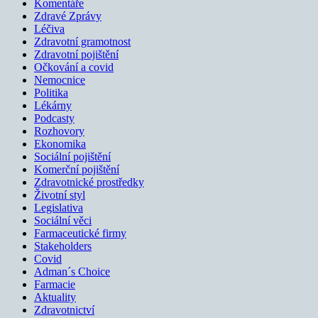
Komentáře
Zdravé Zprávy
Léčiva
Zdravotní gramotnost
Zdravotní pojištění
Očkování a covid
Nemocnice
Politika
Lékárny
Podcasty
Rozhovory
Ekonomika
Sociální pojištění
Komerční pojištění
Zdravotnické prostředky
Životní styl
Legislativa
Sociální věci
Farmaceutické firmy
Stakeholders
Covid
Adman´s Choice
Farmacie
Aktuality
Zdravotnictví