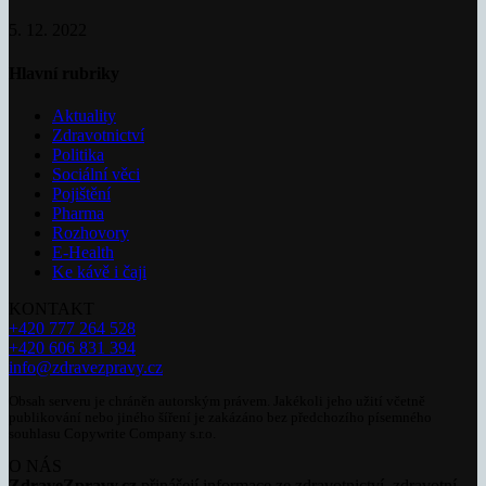
5. 12. 2022
Hlavní rubriky
Aktuality
Zdravotnictví
Politika
Sociální věci
Pojištění
Pharma
Rozhovory
E-Health
Ke kávě i čaji
KONTAKT
+420 777 264 528
+420 606 831 394
info@zdravezpravy.cz
Obsah serveru je chráněn autorským právem. Jakékoli jeho užití včetně
publikování nebo jiného šíření je zakázáno bez předchozího písemného
souhlasu Copywrite Company s.r.o.
O NÁS
ZdraveZpravy.cz
přinášejí informace ze zdravotnictví, zdravotní