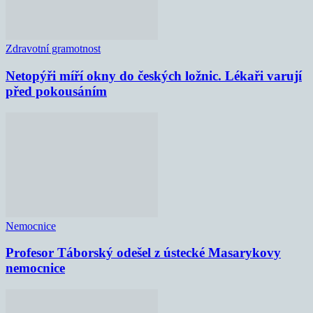
Zdravotní gramotnost
Netopýři míří okny do českých ložnic. Lékaři varují
před pokousáním
Nemocnice
Profesor Táborský odešel z ústecké Masarykovy
nemocnice