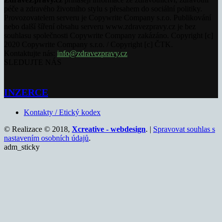
péče a zdravého životního stylu s přesahem do sociální politiky.
Provozovatelem serveru je Copywrite Company s.r.o. Publikování
nebo další šíření obsahu serveru www.zdravezpravy.cz je bez
souhlasu společnosti Copywrite Company zakázáno. Copyright [c]
2020 Copywrite Company s.r.o. / Copyright [c] ČTK.
Kontaktujte nás:
info@zdravezpravy.cz
SLEDUJTE NÁS
INZERCE
Kontakty / Etický kodex
© Realizace © 2018,
Xcreative - webdesign
. |
Spravovat souhlas s
nastavením osobních údajů
.
adm_sticky