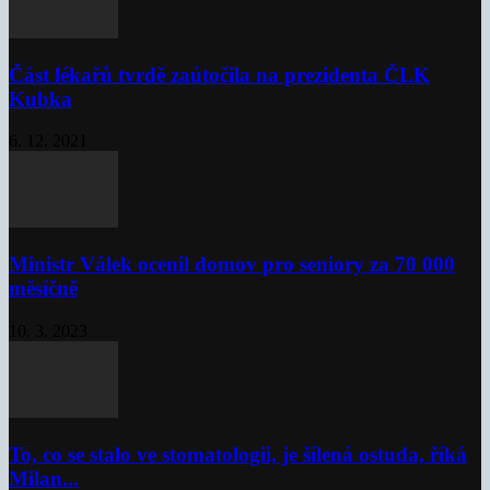
Část lékařů tvrdě zaútočila na prezidenta ČLK
Kubka
6. 12. 2021
Ministr Válek ocenil domov pro seniory za 70 000
měsíčně
10. 3. 2023
To, co se stalo ve stomatologii, je šílená ostuda, říká
Milan...