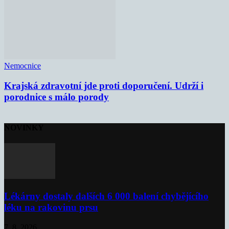
Nemocnice
Krajská zdravotní jde proti doporučení. Udrží i
porodnice s málo porody
NOVINKY
Lékárny dostaly dalších 6 000 balení chybějícího
léku na rakovinu prsu
7. 8. 2026