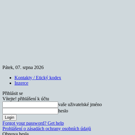
Pátek, 07. srpna 2026
Kontakty / Etický kodex
Inzerce
Přihlásit se
Vítejte! přihlášení k účtu
vaše uživatelské jméno
heslo
Forgot your password? Get help
Prohlášení o zásadách ochrany osobních údajů
Obnova hesla