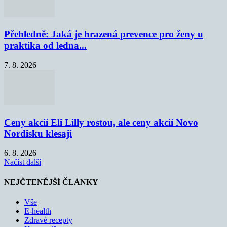
Přehledně: Jaká je hrazená prevence pro ženy u
praktika od ledna...
7. 8. 2026
Ceny akcií Eli Lilly rostou, ale ceny akcií Novo
Nordisku klesají
6. 8. 2026
Načíst další
NEJČTENĚJŠÍ ČLÁNKY
Vše
E-health
Zdravé recepty