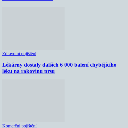
Zdravotní pojištění
Lékárny dostaly dalších 6 000 balení chybějícího
léku na rakovinu prsu
Komerční pojištění