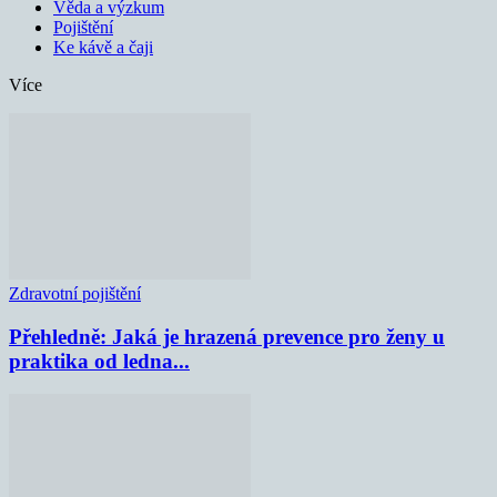
Věda a výzkum
Pojištění
Ke kávě a čaji
Více
Zdravotní pojištění
Přehledně: Jaká je hrazená prevence pro ženy u
praktika od ledna...