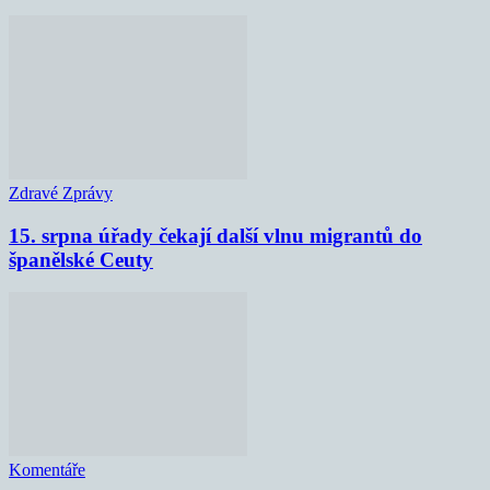
Zdravé Zprávy
15. srpna úřady čekají další vlnu migrantů do
španělské Ceuty
Komentáře