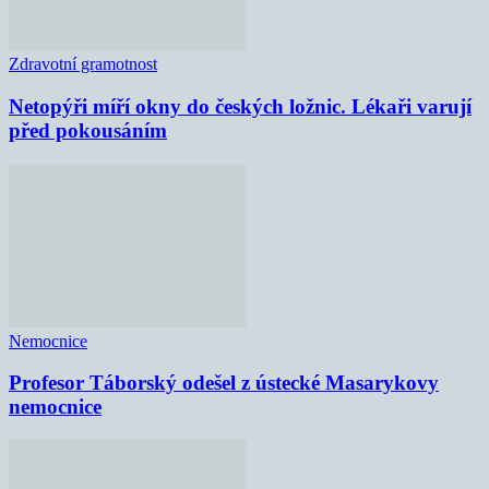
Zdravotní gramotnost
Netopýři míří okny do českých ložnic. Lékaři varují
před pokousáním
Nemocnice
Profesor Táborský odešel z ústecké Masarykovy
nemocnice