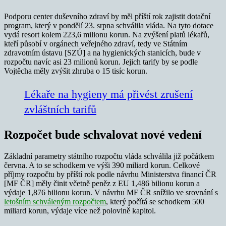
Podporu center duševního zdraví by měl příští rok zajistit dotační
program, který v pondělí 23. srpna schválila vláda. Na tyto dotace
vydá resort kolem 223,6 milionu korun. Na zvýšení platů lékařů,
kteří působí v orgánech veřejného zdraví, tedy ve Státním
zdravotním ústavu [SZÚ] a na hygienických stanicích, bude v
rozpočtu navíc asi 23 milionů korun. Jejich tarify by se podle
Vojtěcha měly zvýšit zhruba o 15 tisíc korun.
Lékaře na hygieny má přivést zrušení
zvláštních tarifů
Rozpočet bude schvalovat nové vedení
Základní parametry státního rozpočtu vláda schválila již počátkem
června. A to se schodkem ve výši 390 miliard korun. Celkové
příjmy rozpočtu by příští rok podle návrhu Ministerstva financí ČR
[MF ČR] měly činit včetně peněz z EU 1,486 bilionu korun a
výdaje 1,876 bilionu korun. V návrhu MF ČR snížilo ve srovnání s
letošním schváleným rozpočtem
, který počítá se schodkem 500
miliard korun, výdaje více než polovině kapitol.