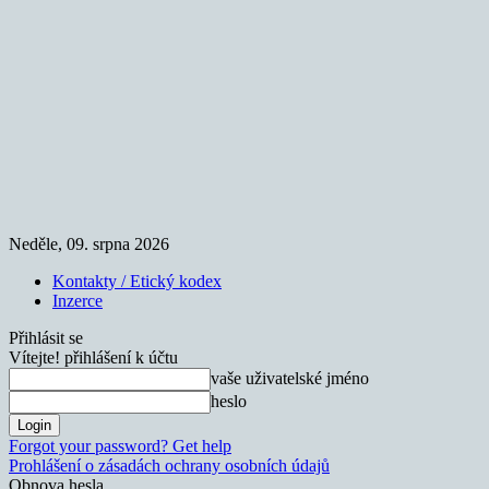
Neděle, 09. srpna 2026
Kontakty / Etický kodex
Inzerce
Přihlásit se
Vítejte! přihlášení k účtu
vaše uživatelské jméno
heslo
Forgot your password? Get help
Prohlášení o zásadách ochrany osobních údajů
Obnova hesla