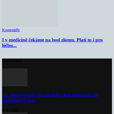
Komentáře
I v medicíně čekáme na bod zlomu. Platí to i pro
léčbu...
NOVINKY
15. srpna úřady čekají další vlnu migrantů do
španělské Ceuty
9. 8. 2026