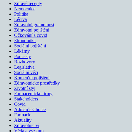
Zdravé recepty
Nemocnice
Politika
Léčiva
Zdravotní gramotnost
Zdravotní pojištění
Očkování a covid
Ekonomika
Sociální pojištění
Lékárny
Podcasty
Rozhovory
Legislativa
Sociální věci
Komerční pojištění
Zdravotnické prostředky
Životní styl
Farmaceutické firmy
Stakeholders
Covid
Adman´s Choice
Farmacie
Aktuality
Zdravotnictví
Věda a výzkum