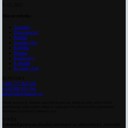
5. 12. 2022
Hlavní rubriky
Aktuality
Zdravotnictví
Politika
Sociální věci
Pojištění
Pharma
Rozhovory
E-Health
Ke kávě i čaji
KONTAKT
+420 777 264 528
+420 606 831 394
info@zdravezpravy.cz
Obsah serveru je chráněn autorským právem. Jakékoli jeho užití včetně
publikování nebo jiného šíření je zakázáno bez předchozího písemného
souhlasu Copywrite Company s.r.o.
O NÁS
ZdraveZpravy.cz
přinášejí informace ze zdravotnictví, zdravotní