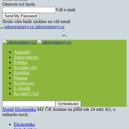
Obnovit své heslo
Váš e-mail
Heslo vám bude zasláno na váš email
zdravezpravy.cz
Aktuality
Zdravotnictví
Politika
Sociální věci
Pojištění
Pharma
Rozhovory
E-Health
Ke kávě i čaji
Domů
Ekonomika
MZ ČR dostane na příští rok 24 mld. Kč, o
miliardu navíc
Ekonomika