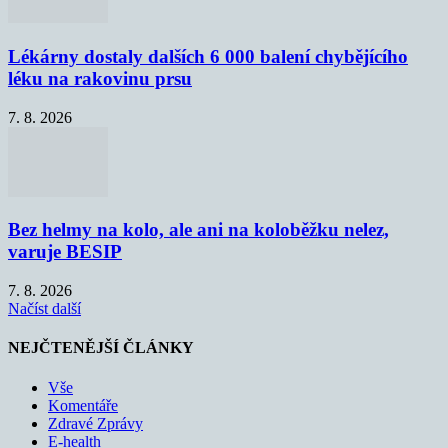
Lékárny dostaly dalších 6 000 balení chybějícího
léku na rakovinu prsu
7. 8. 2026
Bez helmy na kolo, ale ani na koloběžku nelez,
varuje BESIP
7. 8. 2026
Načíst další
NEJČTENĚJŠÍ ČLÁNKY
Vše
Komentáře
Zdravé Zprávy
E-health