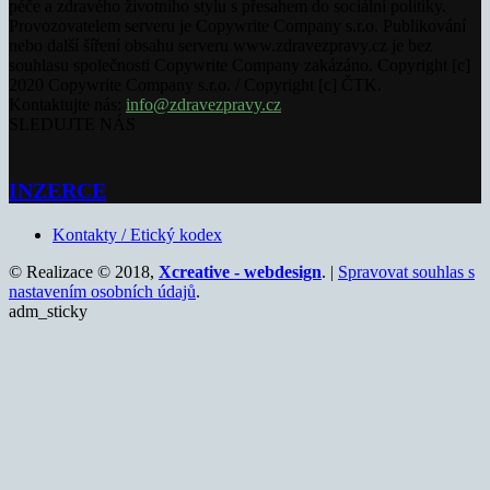
péče a zdravého životního stylu s přesahem do sociální politiky.
Provozovatelem serveru je Copywrite Company s.r.o. Publikování
nebo další šíření obsahu serveru www.zdravezpravy.cz je bez
souhlasu společnosti Copywrite Company zakázáno. Copyright [c]
2020 Copywrite Company s.r.o. / Copyright [c] ČTK.
Kontaktujte nás:
info@zdravezpravy.cz
SLEDUJTE NÁS
INZERCE
Kontakty / Etický kodex
© Realizace © 2018,
Xcreative - webdesign
. |
Spravovat souhlas s
nastavením osobních údajů
.
adm_sticky