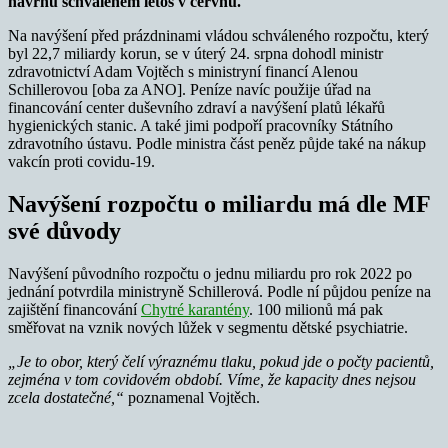
návrhu schváleném letos v červnu.
Na navýšení před prázdninami vládou schváleného rozpočtu, který
byl 22,7 miliardy korun, se v úterý 24. srpna dohodl ministr
zdravotnictví Adam Vojtěch s ministryní financí Alenou
Schillerovou [oba za ANO]. Peníze navíc použije úřad na
financování center duševního zdraví a navýšení platů lékařů
hygienických stanic. A také jimi podpoří pracovníky Státního
zdravotního ústavu. Podle ministra část peněz půjde také na nákup
vakcín proti covidu-19.
Navýšení rozpočtu o miliardu má dle MF
své důvody
Navýšení původního rozpočtu o jednu miliardu pro rok 2022 po
jednání potvrdila ministryně Schillerová. Podle ní půjdou peníze na
zajištění financování
Chytré karantény
. 100 milionů má pak
směřovat na vznik nových lůžek v segmentu dětské psychiatrie.
„Je to obor, který čelí výraznému tlaku, pokud jde o počty pacientů,
zejména v tom covidovém období. Víme, že kapacity dnes nejsou
zcela dostatečné,“
poznamenal Vojtěch.