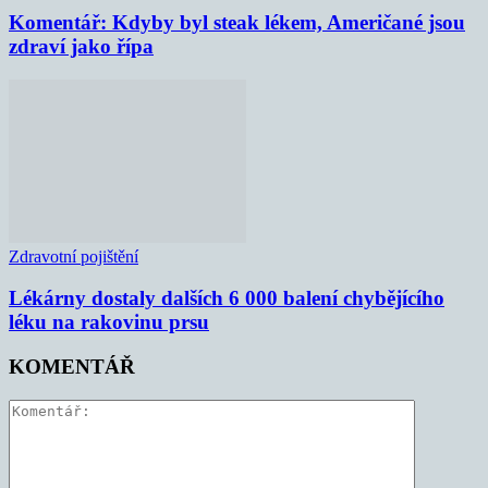
Komentář: Kdyby byl steak lékem, Američané jsou
zdraví jako řípa
Zdravotní pojištění
Lékárny dostaly dalších 6 000 balení chybějícího
léku na rakovinu prsu
KOMENTÁŘ