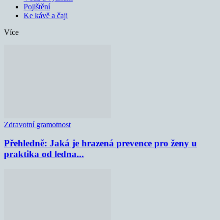
Pojištění
Ke kávě a čaji
Více
Zdravotní gramotnost
Přehledně: Jaká je hrazená prevence pro ženy u
praktika od ledna...