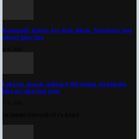
Komentář: Kdyby byl steak lékem, Američané jsou
zdraví jako řípa
8. 8. 2026
Lékárny dostaly dalších 6 000 balení chybějícího
léku na rakovinu prsu
7. 8. 2026
NEJDISKUTOVANĚJŠÍ ČLÁNKY