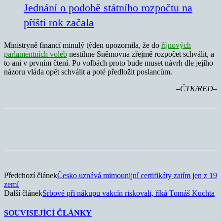
Jednání o podobě státního rozpočtu na
příští rok začala
Ministryně financí minulý týden upozornila, že do
říjnových
parlamentních voleb
nestihne Sněmovna zřejmě rozpočet schválit, a
to ani v prvním čtení. Po volbách proto bude muset návrh dle jejího
názoru vláda opět schválit a poté předložit poslancům.
–ČTK/RED–
Předchozí článek
Česko uznává mimounijní certifikáty zatím jen z 19
zemí
Další článek
Srbové při nákupu vakcín riskovali, říká Tomáš Kuchta
SOUVISEJÍCÍ ČLÁNKY