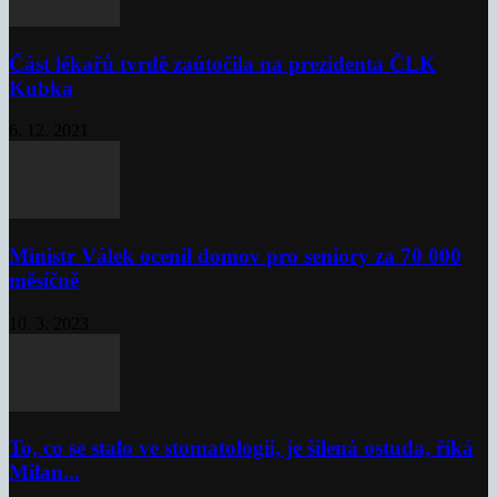
Část lékařů tvrdě zaútočila na prezidenta ČLK
Kubka
6. 12. 2021
Ministr Válek ocenil domov pro seniory za 70 000
měsíčně
10. 3. 2023
To, co se stalo ve stomatologii, je šílená ostuda, říká
Milan...