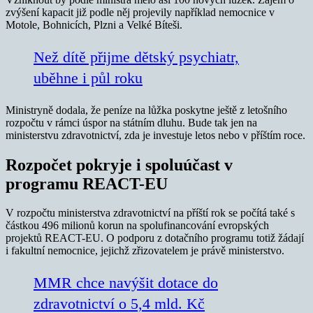
zvýšení kapacit již podle něj projevily například nemocnice v
Motole, Bohnicích, Plzni a Velké Bíteši.
Než dítě přijme dětský psychiatr,
uběhne i půl roku
Ministryně dodala, že peníze na lůžka poskytne ještě z letošního
rozpočtu v rámci úspor na státním dluhu. Bude tak jen na
ministerstvu zdravotnictví, zda je investuje letos nebo v příštím roce.
Rozpočet pokryje i spoluúčast v
programu REACT-EU
V rozpočtu ministerstva zdravotnictví na příští rok se počítá také s
částkou 496 milionů korun na spolufinancování evropských
projektů REACT-EU. O podporu z dotačního programu totiž žádají
i fakultní nemocnice, jejichž zřizovatelem je právě ministerstvo.
MMR chce navýšit dotace do
zdravotnictví o 5,4 mld. Kč