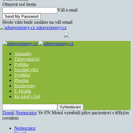
Obnovit své heslo
Váš e-mail
Heslo vám bude zasláno na váš email
zdravezpravy.cz
Aktuality
Zdravotnictví
Politika
Sociální věci
Pojištění
Pharma
Rozhovory
E-Health
Ke kávě i čaji
Domů
Nemocnice
Ve FN Motol vyměnili plíce pacientovi s těžkým
covidem
Nemocnice