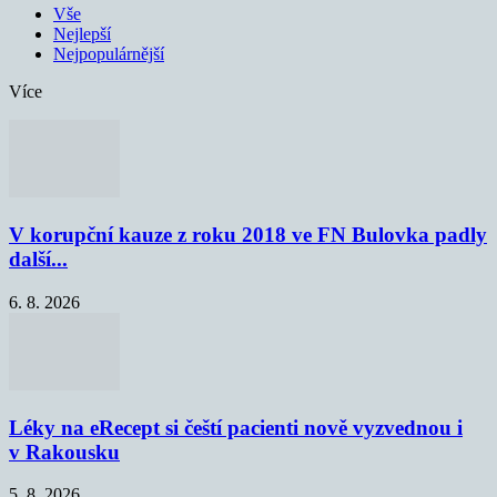
Vše
Nejlepší
Nejpopulárnější
Více
V korupční kauze z roku 2018 ve FN Bulovka padly
další...
6. 8. 2026
Léky na eRecept si čeští pacienti nově vyzvednou i
v Rakousku
5. 8. 2026