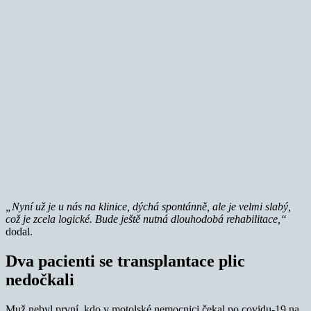
„Nyní už je u nás na klinice, dýchá spontánně, ale je velmi slabý,
což je zcela logické. Bude ještě nutná dlouhodobá rehabilitace,“
dodal.
Dva pacienti se transplantace plic
nedočkali
Muž nebyl první, kdo v motolské nemocnici čekal po covidu-19 na