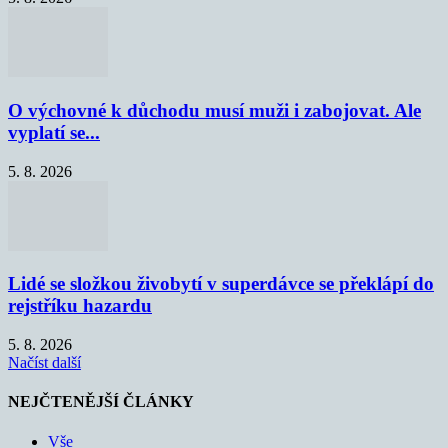
O výchovné k důchodu musí muži i zabojovat. Ale
vyplatí se...
5. 8. 2026
Lidé se složkou živobytí v superdávce se překlápí do
rejstříku hazardu
5. 8. 2026
Načíst další
NEJČTENĚJŠÍ ČLÁNKY
Vše