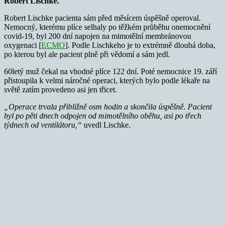
Robert Lischke.
Robert Lischke pacienta sám před měsícem úspěšně operoval.
Nemocný, kterému plíce selhaly po těžkém průběhu onemocnění
covid-19, byl 200 dní napojen na mimotělní membránovou
oxygenaci [
ECMO
]. Podle Lischkeho je to extrémně dlouhá doba,
po kterou byl ale pacient plně při vědomí a sám jedl.
60letý muž čekal na vhodné plíce 122 dní. Poté nemocnice 19. září
přistoupila k velmi náročné operaci, kterých bylo podle lékaře na
světě zatím provedeno asi jen třicet.
„Operace trvala přibližně osm hodin a skončila úspěšně. Pacient
byl po pěti dnech odpojen od mimotělního oběhu, asi po třech
týdnech od ventilátoru,“
uvedl Lischke.