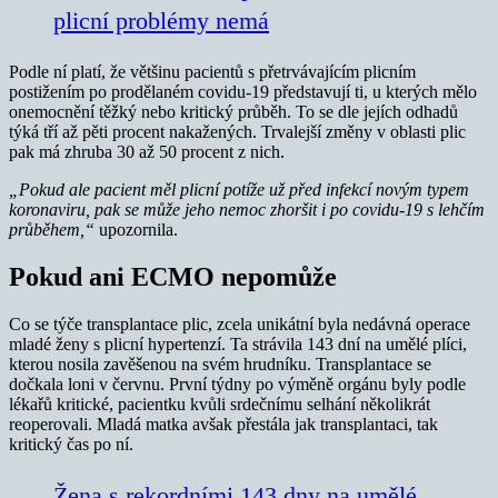
plicní problémy nemá
Podle ní platí, že většinu pacientů s přetrvávajícím plicním
postižením po prodělaném covidu-19 představují ti, u kterých mělo
onemocnění těžký nebo kritický průběh. To se dle jejích odhadů
týká tří až pěti procent nakažených. Trvalejší změny v oblasti plic
pak má zhruba 30 až 50 procent z nich.
„Pokud ale pacient měl plicní potíže už před infekcí novým typem
koronaviru, pak se může jeho nemoc zhoršit i po covidu-19 s lehčím
průběhem,“
upozornila.
Pokud ani ECMO nepomůže
Co se týče transplantace plic, zcela unikátní byla nedávná operace
mladé ženy s plicní hypertenzí. Ta strávila 143 dní na umělé plíci,
kterou nosila zavěšenou na svém hrudníku. Transplantace se
dočkala loni v červnu. První týdny po výměně orgánu byly podle
lékařů kritické, pacientku kvůli srdečnímu selhání několikrát
reoperovali. Mladá matka avšak přestála jak transplantaci, tak
kritický čas po ní.
Žena s rekordními 143 dny na umělé