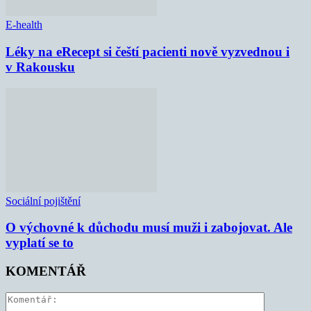
E-health
Léky na eRecept si čeští pacienti nově vyzvednou i
v Rakousku
Sociální pojištění
O výchovné k důchodu musí muži i zabojovat. Ale
vyplatí se to
KOMENTÁŘ