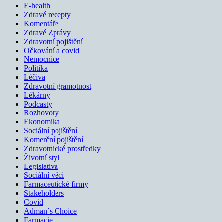
E-health
Zdravé recepty
Komentáře
Zdravé Zprávy
Zdravotní pojištění
Očkování a covid
Nemocnice
Politika
Léčiva
Zdravotní gramotnost
Lékárny
Podcasty
Rozhovory
Ekonomika
Sociální pojištění
Komerční pojištění
Zdravotnické prostředky
Životní styl
Legislativa
Sociální věci
Farmaceutické firmy
Stakeholders
Covid
Adman´s Choice
Farmacie