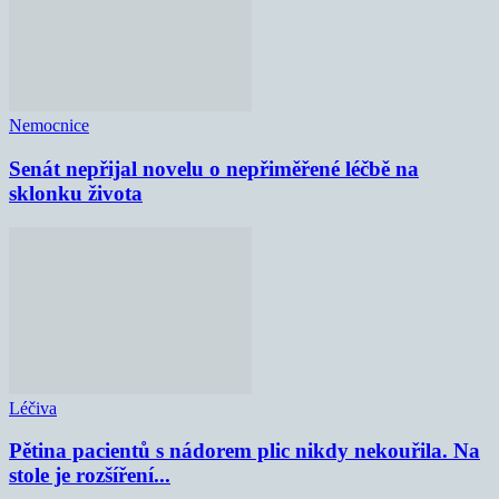
Nemocnice
Senát nepřijal novelu o nepřiměřené léčbě na
sklonku života
Léčiva
Pětina pacientů s nádorem plic nikdy nekouřila. Na
stole je rozšíření...