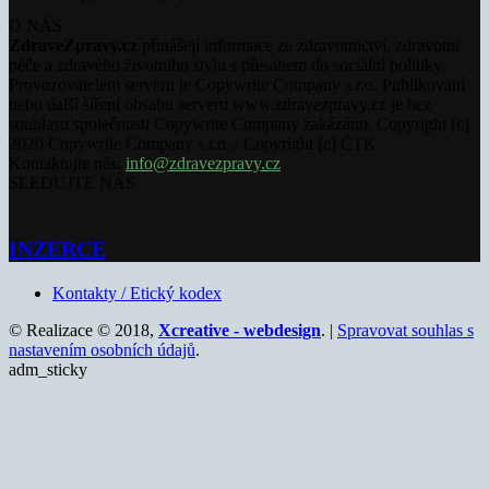
O NÁS
ZdraveZpravy.cz
přinášejí informace ze zdravotnictví, zdravotní
péče a zdravého životního stylu s přesahem do sociální politiky.
Provozovatelem serveru je Copywrite Company s.r.o. Publikování
nebo další šíření obsahu serveru www.zdravezpravy.cz je bez
souhlasu společnosti Copywrite Company zakázáno. Copyright [c]
2020 Copywrite Company s.r.o. / Copyright [c] ČTK.
Kontaktujte nás:
info@zdravezpravy.cz
SLEDUJTE NÁS
INZERCE
Kontakty / Etický kodex
© Realizace © 2018,
Xcreative - webdesign
. |
Spravovat souhlas s
nastavením osobních údajů
.
adm_sticky