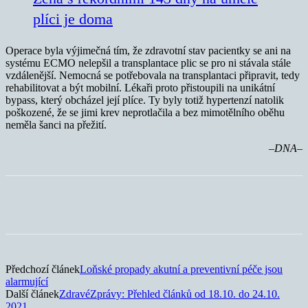
plíci je doma
Operace byla výjimečná tím, že zdravotní stav pacientky se ani na
systému ECMO nelepšil a transplantace plic se pro ni stávala stále
vzdálenější. Nemocná se potřebovala na transplantaci připravit, tedy
rehabilitovat a být mobilní. Lékaři proto přistoupili na unikátní
bypass, který obcházel její plíce. Ty byly totiž hypertenzí natolik
poškozené, že se jimi krev neprotlačila a bez mimotělního oběhu
neměla šanci na přežití.
–DNA–
Předchozí článek
Loňské propady akutní a preventivní péče jsou
alarmující
Další článek
ZdravéZprávy: Přehled článků od 18.10. do 24.10.
2021