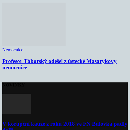
Nemocnice
Profesor Táborský odešel z ústecké Masarykovy
nemocnice
NOVINKY
V korupční kauze z roku 2018 ve FN Bulovka padly