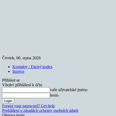
Čtvrtek, 06. srpna 2026
Kontakty / Etický kodex
Inzerce
Přihlásit se
Vítejte! přihlášení k účtu
vaše uživatelské jméno
heslo
Forgot your password? Get help
Prohlášení o zásadách ochrany osobních údajů
Obnova hesla