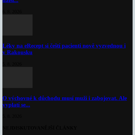
další...
6. 8. 2026
Léky na eRecept si čeští pacienti nově vyzvednou i
v Rakousku
5. 8. 2026
O výchovné k důchodu musí muži i zabojovat. Ale
vyplatí se...
5. 8. 2026
NEJDISKUTOVANĚJŠÍ ČLÁNKY