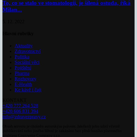
To, co se stalo ve stomatologii, je šílená ostuda, říká
Milan...
5. 12. 2022
Hlavní rubriky
Aktuality
Zdravotnictví
Politika
Sociální věci
Pojištění
Pharma
Rozhovory
E-Health
Ke kávě i čaji
KONTAKT
+420 777 264 528
+420 606 831 394
info@zdravezpravy.cz
Obsah serveru je chráněn autorským právem. Jakékoli jeho užití včetně
publikování nebo jiného šíření je zakázáno bez předchozího písemného
souhlasu Copywrite Company s.r.o.