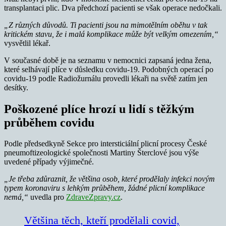
transplantaci plic. Dva předchozí pacienti se však operace nedočkali.
„Z různých důvodů. Ti pacienti jsou na mimotělním oběhu v tak
kritickém stavu, že i malá komplikace může být velkým omezením,“
vysvětlil lékař.
V současné době je na seznamu v nemocnici zapsaná jedna žena,
které selhávají plíce v důsledku covidu-19. Podobných operací po
covidu-19 podle Radiožurnálu provedli lékaři na světě zatím jen
desítky.
Poškozené plíce hrozí u lidí s těžkým
průběhem covidu
Podle předsedkyně Sekce pro intersticiální plicní procesy České
pneumoftizeologické společnosti Martiny Šterclové jsou výše
uvedené případy výjimečné.
„Je třeba zdůraznit, že většina osob, které prodělaly infekci novým
typem koronaviru s lehkým průběhem, žádné plicní komplikace
nemá,“
uvedla pro
ZdraveZpravy.cz
.
Většina těch, kteří prodělali covid,