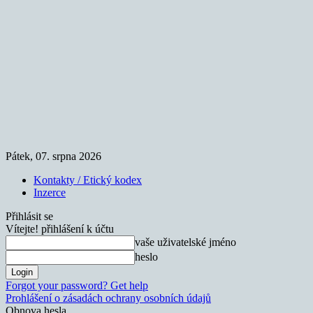
Pátek, 07. srpna 2026
Kontakty / Etický kodex
Inzerce
Přihlásit se
Vítejte! přihlášení k účtu
vaše uživatelské jméno
heslo
Forgot your password? Get help
Prohlášení o zásadách ochrany osobních údajů
Obnova hesla