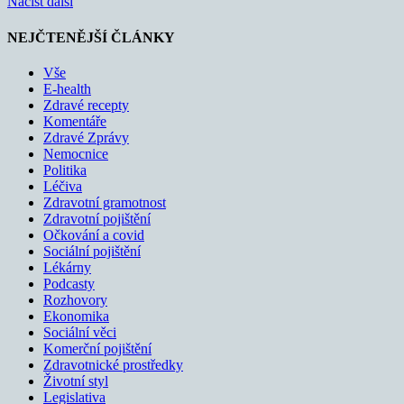
Načíst další
NEJČTENĚJŠÍ ČLÁNKY
Vše
E-health
Zdravé recepty
Komentáře
Zdravé Zprávy
Nemocnice
Politika
Léčiva
Zdravotní gramotnost
Zdravotní pojištění
Očkování a covid
Sociální pojištění
Lékárny
Podcasty
Rozhovory
Ekonomika
Sociální věci
Komerční pojištění
Zdravotnické prostředky
Životní styl
Legislativa