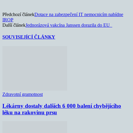
Předchozí článek
Dotace na zabezpečení IT nemocnicím nabídne
IROP
Další článek
Jednorázová vakcína Janssen dorazila do EU
SOUVISEJÍCÍ ČLÁNKY
Zdravotní gramotnost
Lékárny dostaly dalších 6 000 balení chybějícího
léku na rakovinu prsu