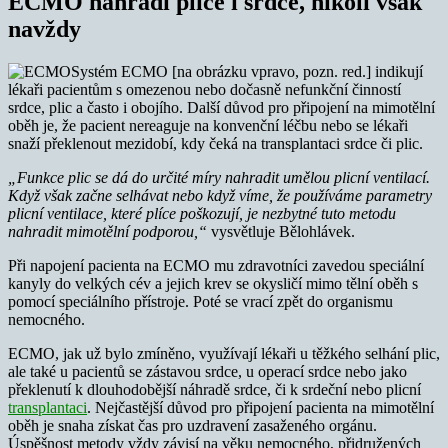
ECMO nahradí plíce i srdce, nikoli však
navždy
Systém ECMO [na obrázku vpravo, pozn. red.] indikují
lékaři pacientům s omezenou nebo dočasně nefunkční činností
srdce, plic a často i obojího. Další důvod pro připojení na mimotělní
oběh je, že pacient nereaguje na konvenční léčbu nebo se lékaři
snaží překlenout mezidobí, kdy čeká na transplantaci srdce či plic.
„Funkce plic se dá do určité míry nahradit umělou plicní ventilací.
Když však začne selhávat nebo když víme, že používáme parametry
plicní ventilace, které plíce poškozují, je nezbytné tuto metodu
nahradit mimotělní podporou,“
vysvětluje Bělohlávek.
Při napojení pacienta na ECMO mu zdravotníci zavedou speciální
kanyly do velkých cév a jejich krev se okysličí mimo tělní oběh s
pomocí speciálního přístroje. Poté se vrací zpět do organismu
nemocného.
ECMO, jak už bylo zmíněno, využívají lékaři u těžkého selhání plic,
ale také u pacientů se zástavou srdce, u operací srdce nebo jako
překlenutí k dlouhodobější náhradě srdce, či k srdeční nebo plicní
transplantaci
. Nejčastější důvod pro připojení pacienta na mimotělní
oběh je snaha získat čas pro uzdravení zasaženého orgánu.
Úspěšnost metody vždy závisí na věku nemocného, přidružených