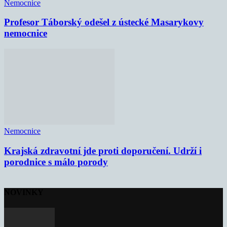
Nemocnice
Profesor Táborský odešel z ústecké Masarykovy
nemocnice
Nemocnice
Krajská zdravotní jde proti doporučení. Udrží i
porodnice s málo porody
NOVINKY