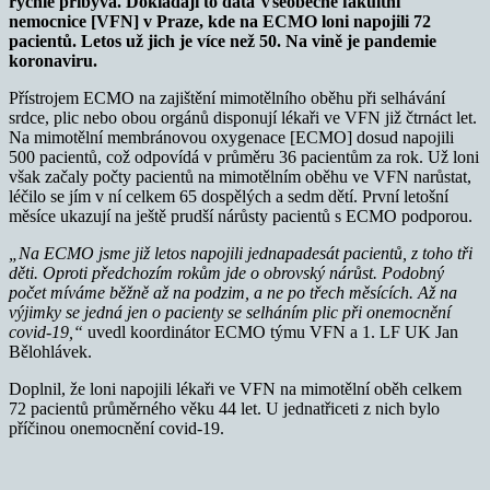
rychle přibývá. Dokládají to data Všeobecné fakultní
nemocnice [VFN] v Praze, kde na ECMO loni napojili 72
pacientů. Letos už jich je více než 50. Na vině je pandemie
koronaviru.
Přístrojem ECMO na zajištění mimotělního oběhu při selhávání
srdce, plic nebo obou orgánů disponují lékaři ve VFN již čtrnáct let.
Na mimotělní membránovou oxygenace [ECMO] dosud napojili
500 pacientů, což odpovídá v průměru 36 pacientům za rok. Už loni
však začaly počty pacientů na mimotělním oběhu ve VFN narůstat,
léčilo se jím v ní celkem 65 dospělých a sedm dětí. První letošní
měsíce ukazují na ještě prudší nárůsty pacientů s ECMO podporou.
„Na ECMO jsme již letos napojili jednapadesát pacientů, z toho tři
děti. Oproti předchozím rokům jde o obrovský nárůst. Podobný
počet míváme běžně až na podzim, a ne po třech měsících. Až na
výjimky se jedná jen o pacienty se selháním plic při onemocnění
covid-19,“
uvedl koordinátor ECMO týmu VFN a 1. LF UK Jan
Bělohlávek.
Doplnil, že loni napojili lékaři ve VFN na mimotělní oběh celkem
72 pacientů průměrného věku 44 let. U jednatřiceti z nich bylo
příčinou onemocnění covid-19.