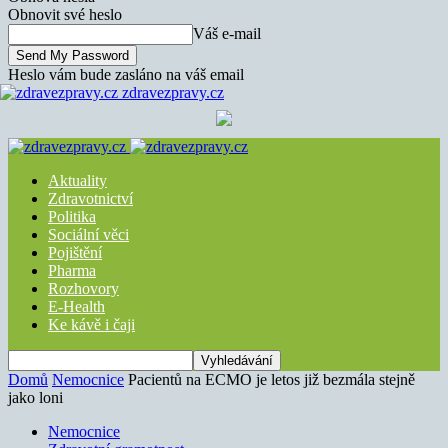
Obnovit své heslo
Váš e-mail
Heslo vám bude zasláno na váš email
zdravezpravy.cz
Aktuality
Zdravotnictví
Politika
Sociální věci
Pojištění
Pharma
Rozhovory
E-Health
Ke kávě i čaji
Domů
Nemocnice
Pacientů na ECMO je letos již bezmála stejně
jako loni
Nemocnice