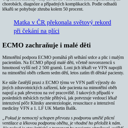
chorobách, diagnóze a případných komplikacích. Podle odhadů
lékařů se pohybuje zhruba kolem 50 procent.
Matka v ČR překonala světový rekord
při čekání na plíci
ECMO zachraňuje i malé děti
Mimotělní podpora ECMO pomáhá při selhání srdce a plic i malým
pacientům. Na ECMO připojí malé děti, včetně novorozenců s
hmotností vyšší než 2 500 gramů. Loni jich lékaři ve VFN napojili
na mimotělní oběh celkem sedm dětí, letos zatím tři dětské pacienty.
Ke stále častější praxi z ECMO týmu ve VFN patří výjezdy do
jiných zdravotnických zařízení, kde pacienta na mimotělní oběh
napojí a pak převezou na své pracoviště. I takových případů v
posledních měsících rychle přibývá, jak potvrzuje vedoucí lékař
intenzivní péče Kliniky anesteziologie, resuscitace a intenzivní
medicíny VFN a 1. LF UK Martin Balík.
„Pokud je nemocný schopen převozu s podporou umělé plicní
ventilace a lékovou podporou oběhu, je vhodné ho přeložit k nám.