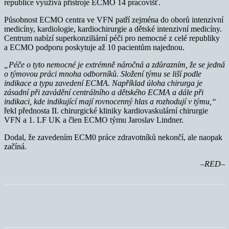
republice využívá přístroje ECMO 14 pracovišť.
Působnost ECMO centra ve VFN patří zejména do oborů intenzivní
medicíny, kardiologie, kardiochirurgie a dětské intenzivní medicíny.
Centrum nabízí superkonziliární péči pro nemocné z celé republiky
a ECMO podporu poskytuje až 10 pacientům najednou.
„Péče o tyto nemocné je extrémně náročná a zdůrazním, že se jedná
o týmovou práci mnoha odborníků. Složení týmu se liší podle
indikace a typu zavedení ECMA. Například úloha chirurga je
zásadní při zavádění centrálního a dětského ECMA a dále při
indikaci, kde indikující mají rovnocenný hlas a rozhodují v týmu,“
řekl přednosta II. chirurgické kliniky kardiovaskulární chirurgie
VFN a 1. LF UK a člen ECMO týmu Jaroslav Lindner.
Dodal, že zavedením ECM0 práce zdravotníků nekončí, ale naopak
začíná.
–RED–