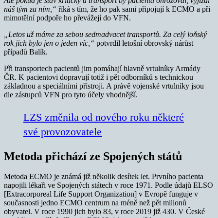
Ale pokud je stav kritický a transport by pacienta ohrožoval, vyjíždí
náš tým za ním,“
říká s tím, že ho pak sami připojují k ECMO a při
mimotělní podpoře ho převážejí do VFN.
„Letos už máme za sebou sedmadvacet transportů. Za celý loňský
rok jich bylo jen o jeden víc,“
potvrdil letošní obrovský nárůst
případů Balík.
Při transportech pacientů jim pomáhají hlavně vrtulníky Armády
ČR. K pacientovi dopravují totiž i pět odborníků s technickou
základnou a speciálními přístroji. A právě vojenské vrtulníky jsou
dle zástupců VFN pro tyto účely vhodnější.
LZS změnila od nového roku některé
své provozovatele
Metoda přichází ze Spojených států
Metoda ECMO je známá již několik desítek let. Prvního pacienta
napojili lékaři ve Spojených státech v roce 1971. Podle údajů ELSO
[Extracorporeal Life Support Organization] v Evropě funguje v
současnosti jedno ECMO centrum na méně než pět milionů
obyvatel. V roce 1990 jich bylo 83, v roce 2019 již 430. V České