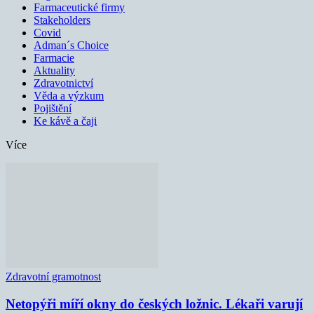
Farmaceutické firmy
Stakeholders
Covid
Adman´s Choice
Farmacie
Aktuality
Zdravotnictví
Věda a výzkum
Pojištění
Ke kávě a čaji
Více
Zdravotní gramotnost
Netopýři míří okny do českých ložnic. Lékaři varují