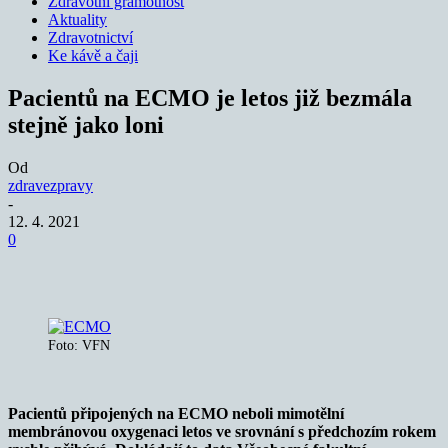
Zdravotní gramotnost
Aktuality
Zdravotnictví
Ke kávě a čaji
Pacientů na ECMO je letos již bezmála
stejně jako loni
Od
zdravezpravy
-
12. 4. 2021
0
Foto: VFN
Pacientů připojených na ECMO neboli mimotělní
membránovou oxygenaci letos ve srovnání s předchozím rokem