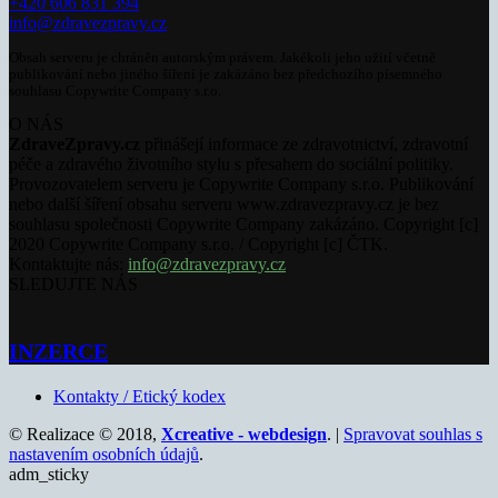
+420 606 831 394
info@zdravezpravy.cz
Obsah serveru je chráněn autorským právem. Jakékoli jeho užití včetně
publikování nebo jiného šíření je zakázáno bez předchozího písemného
souhlasu Copywrite Company s.r.o.
O NÁS
ZdraveZpravy.cz
přinášejí informace ze zdravotnictví, zdravotní
péče a zdravého životního stylu s přesahem do sociální politiky.
Provozovatelem serveru je Copywrite Company s.r.o. Publikování
nebo další šíření obsahu serveru www.zdravezpravy.cz je bez
souhlasu společnosti Copywrite Company zakázáno. Copyright [c]
2020 Copywrite Company s.r.o. / Copyright [c] ČTK.
Kontaktujte nás:
info@zdravezpravy.cz
SLEDUJTE NÁS
INZERCE
Kontakty / Etický kodex
© Realizace © 2018,
Xcreative - webdesign
. |
Spravovat souhlas s
nastavením osobních údajů
.
adm_sticky