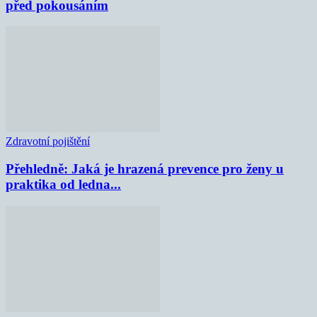
před pokousáním
Zdravotní pojištění
Přehledně: Jaká je hrazená prevence pro ženy u
praktika od ledna...