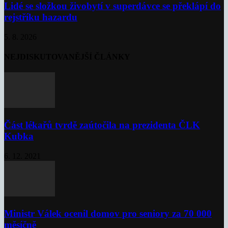
Lidé se složkou živobytí v superdávce se překlápí do
rejstříku hazardu
5. 8. 2026
NEJDISKUTOVANĚJŠÍ ČLÁNKY
Část lékařů tvrdě zaútočila na prezidenta ČLK
Kubka
6. 12. 2021
Ministr Válek ocenil domov pro seniory za 70 000
měsíčně