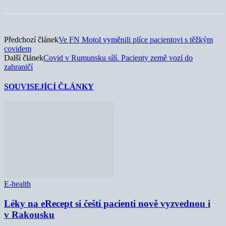
Předchozí článek
Ve FN Motol vyměnili plíce pacientovi s těžkým
covidem
Další článek
Covid v Rumunsku sílí. Pacienty země vozí do
zahraničí
SOUVISEJÍCÍ ČLÁNKY
E-health
Léky na eRecept si čeští pacienti nově vyzvednou i
v Rakousku