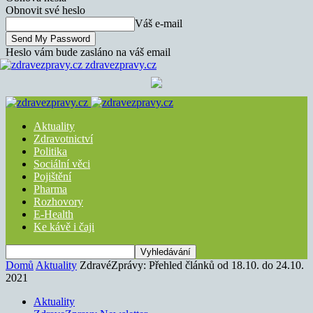
Obnovit své heslo
Váš e-mail
Heslo vám bude zasláno na váš email
zdravezpravy.cz
Aktuality
Zdravotnictví
Politika
Sociální věci
Pojištění
Pharma
Rozhovory
E-Health
Ke kávě i čaji
Domů
Aktuality
ZdravéZprávy: Přehled článků od 18.10. do 24.10.
2021
Aktuality