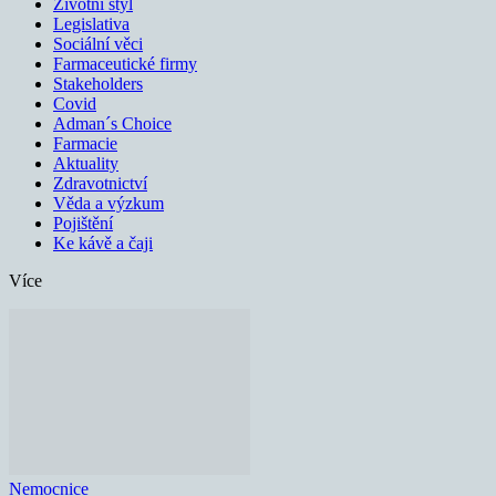
Životní styl
Legislativa
Sociální věci
Farmaceutické firmy
Stakeholders
Covid
Adman´s Choice
Farmacie
Aktuality
Zdravotnictví
Věda a výzkum
Pojištění
Ke kávě a čaji
Více
Nemocnice