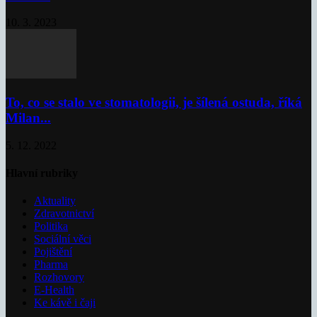
10. 3. 2023
To, co se stalo ve stomatologii, je šílená ostuda, říká
Milan...
5. 12. 2022
Hlavní rubriky
Aktuality
Zdravotnictví
Politika
Sociální věci
Pojištění
Pharma
Rozhovory
E-Health
Ke kávě i čaji