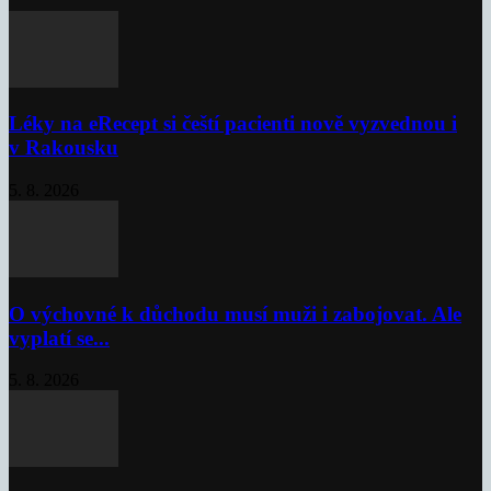
Léky na eRecept si čeští pacienti nově vyzvednou i
v Rakousku
5. 8. 2026
O výchovné k důchodu musí muži i zabojovat. Ale
vyplatí se...
5. 8. 2026