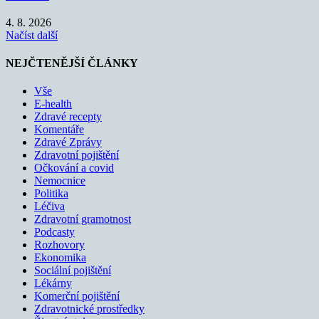
4. 8. 2026
Načíst další
NEJČTENĚJŠÍ ČLÁNKY
Vše
E-health
Zdravé recepty
Komentáře
Zdravé Zprávy
Zdravotní pojištění
Očkování a covid
Nemocnice
Politika
Léčiva
Zdravotní gramotnost
Podcasty
Rozhovory
Ekonomika
Sociální pojištění
Lékárny
Komerční pojištění
Zdravotnické prostředky