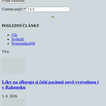
Current ye@r
*
POSLEDNÍ ČLÁNKY
Vše
Nejlepší
Nejpopulárnější
Více
Léky na eRecept si čeští pacienti nově vyzvednou i
v Rakousku
5. 8. 2026