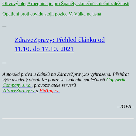
Olivový olej Arbequina je pro Španěly skutečně srdeční záležitostí
Opatření proti covidu stojí, pozice V. Válka nejasná
—
ZdraveZpravy: Přehled článků od
11.10. do 17.10. 2021
—
Autorská práva u článků na ZdraveZpravy.cz vyhrazena. Přebírat
výše uvedený obsah lze pouze se svolením společnosti
Copywrite
Company s.r.o.
, provozovatele serverů
ZdraveZpravy.cz
a
FinTag.cz
.
–
JOVA–