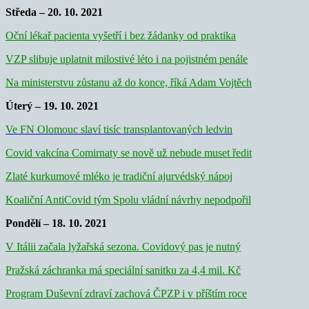
Středa – 20. 10. 2021
Oční lékař pacienta vyšetří i bez žádanky od praktika
VZP slibuje uplatnit milostivé léto i na pojistném penále
Na ministerstvu zůstanu až do konce, říká Adam Vojtěch
Úterý – 19. 10. 2021
Ve FN Olomouc slaví tisíc transplantovaných ledvin
Covid vakcína Comirnaty se nově už nebude muset ředit
Zlaté kurkumové mléko je tradiční ajurvédský nápoj
Koaliční AntiCovid tým Spolu vládní návrhy nepodpořil
Pondělí – 18. 10. 2021
V Itálii začala lyžařská sezona. Covidový pas je nutný
Pražská záchranka má speciální sanitku za 4,4 mil. Kč
Program Duševní zdraví zachová ČPZP i v příštím roce