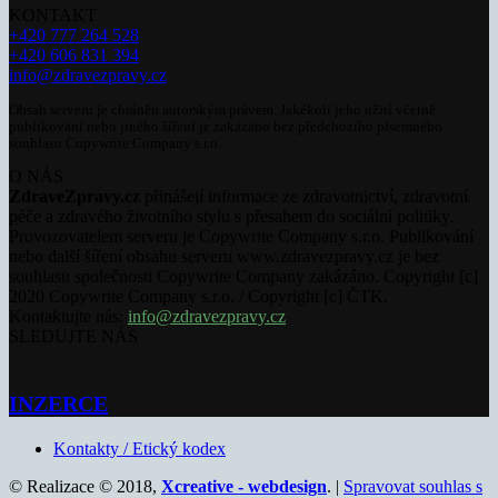
KONTAKT
+420 777 264 528
+420 606 831 394
info@zdravezpravy.cz
Obsah serveru je chráněn autorským právem. Jakékoli jeho užití včetně
publikování nebo jiného šíření je zakázáno bez předchozího písemného
souhlasu Copywrite Company s.r.o.
O NÁS
ZdraveZpravy.cz
přinášejí informace ze zdravotnictví, zdravotní
péče a zdravého životního stylu s přesahem do sociální politiky.
Provozovatelem serveru je Copywrite Company s.r.o. Publikování
nebo další šíření obsahu serveru www.zdravezpravy.cz je bez
souhlasu společnosti Copywrite Company zakázáno. Copyright [c]
2020 Copywrite Company s.r.o. / Copyright [c] ČTK.
Kontaktujte nás:
info@zdravezpravy.cz
SLEDUJTE NÁS
INZERCE
Kontakty / Etický kodex
© Realizace © 2018,
Xcreative - webdesign
. |
Spravovat souhlas s