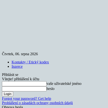
Čtvrtek, 06. srpna 2026
Kontakty / Etický kodex
Inzerce
Přihlásit se
Vítejte! přihlášení k účtu
vaše uživatelské jméno
heslo
Forgot your password? Get help
Prohlášení o zásadách ochrany osobních údajů
Obnova hesla