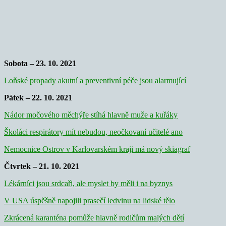
Sobota – 23. 10. 2021
Loňské propady akutní a preventivní péče jsou alarmující
Pátek – 22. 10. 2021
Nádor močového měchýře stíhá hlavně muže a kuřáky
Školáci respirátory mít nebudou, neočkovaní učitelé ano
Nemocnice Ostrov v Karlovarském kraji má nový skiagraf
Čtvrtek – 21. 10. 2021
Lékárníci jsou srdcaři, ale myslet by měli i na byznys
V USA úspěšně napojili prasečí ledvinu na lidské tělo
Zkrácená karanténa pomůže hlavně rodičům malých dětí