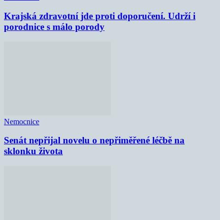
Krajská zdravotní jde proti doporučení. Udrží i
porodnice s málo porody
Nemocnice
Senát nepřijal novelu o nepřiměřené léčbě na
sklonku života