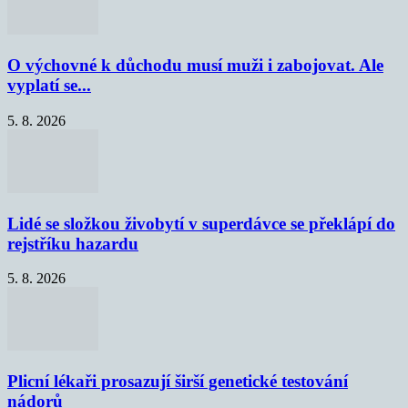
O výchovné k důchodu musí muži i zabojovat. Ale
vyplatí se...
5. 8. 2026
Lidé se složkou živobytí v superdávce se překlápí do
rejstříku hazardu
5. 8. 2026
Plicní lékaři prosazují širší genetické testování
nádorů