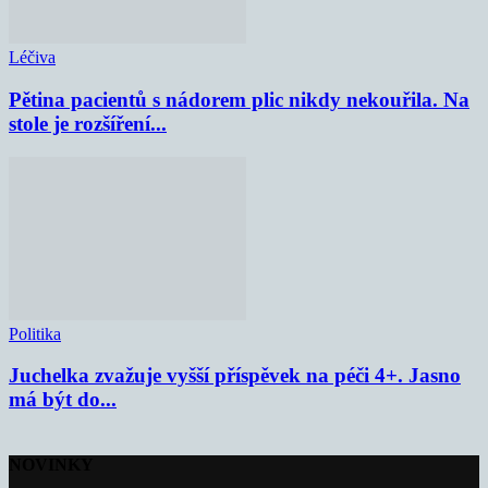
Léčiva
Pětina pacientů s nádorem plic nikdy nekouřila. Na
stole je rozšíření...
Politika
Juchelka zvažuje vyšší příspěvek na péči 4+. Jasno
má být do...
NOVINKY