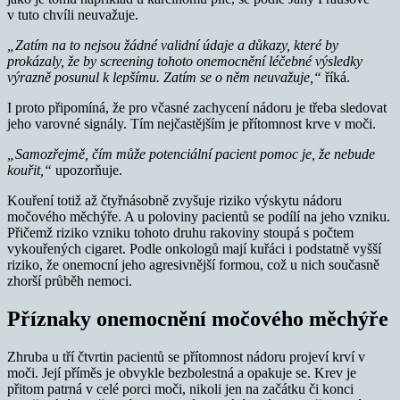
v tuto chvíli neuvažuje.
„Zatím na to nejsou žádné validní údaje a důkazy, které by
prokázaly, že by screening tohoto onemocnění léčebné výsledky
výrazně posunul k lepšímu. Zatím se o něm neuvažuje,“
říká.
I proto připomíná, že pro včasné zachycení nádoru je třeba sledovat
jeho varovné signály. Tím nejčastějším je přítomnost krve v moči.
„Samozřejmě, čím může potenciální pacient pomoc je, že nebude
kouřit,“
upozorňuje.
Kouření totiž až čtyřnásobně zvyšuje riziko výskytu nádoru
močového měchýře. A u poloviny pacientů se podílí na jeho vzniku.
Přičemž riziko vzniku tohoto druhu rakoviny stoupá s počtem
vykouřených cigaret. Podle onkologů mají kuřáci i podstatně vyšší
riziko, že onemocní jeho agresivnější formou, což u nich současně
zhorší průběh nemoci.
Příznaky onemocnění močového měchýře
Zhruba u tří čtvrtin pacientů se přítomnost nádoru projeví krví v
moči. Její příměs je obvykle bezbolestná a opakuje se. Krev je
přitom patrná v celé porci moči, nikoli jen na začátku či konci