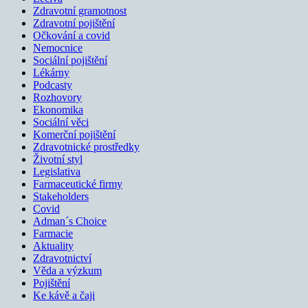
Zdravotní gramotnost
Zdravotní pojištění
Očkování a covid
Nemocnice
Sociální pojištění
Lékárny
Podcasty
Rozhovory
Ekonomika
Sociální věci
Komerční pojištění
Zdravotnické prostředky
Životní styl
Legislativa
Farmaceutické firmy
Stakeholders
Covid
Adman´s Choice
Farmacie
Aktuality
Zdravotnictví
Věda a výzkum
Pojištění
Ke kávě a čaji