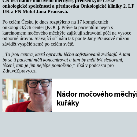
ČR léčí nádor močového měchýře, předsedkyně České
onkologické společnosti a přednostka Onkologické kliniky 2. LF
UK a FN Motol Jana Prausová.
Po celém Česku je dnes rozptýleno na 17 komplexních
onkologických center [KOC]. Právě ta pacientům nejen s
karcinomem močového měchýře zajišťují zdravotní péči na vysoce
odborné úrovni. Stávající síť nám tak podle Jany Prausové můžou
závidět vyspělé země po celém světě.
„To jsou centra, která opravdu léčbu sofistikovaně zvládají. A tam
by se ti pacienti měli koncentrovat a tam by měli být sledovaní,
léčení, tam je jim nejlépe pomoženo,“
říká v podcastu pro
ZdraveZpravy.cz.