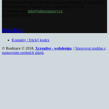
souhlasu společnosti Copywrite Company zakázáno. Copyright [c]
2020 Copywrite Company s.r.o. / Copyright [c] ČTK.
Kontaktujte nás:
info@zdravezpravy.cz
SLEDUJTE NÁS
INZERCE
Kontakty / Etický kodex
© Realizace © 2018,
Xcreative - webdesign
. |
Spravovat souhlas s
nastavením osobních údajů
.