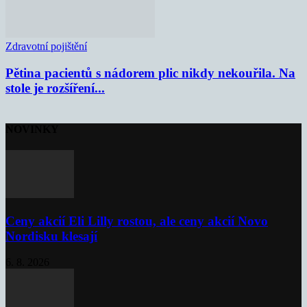
Zdravotní pojištění
Pětina pacientů s nádorem plic nikdy nekouřila. Na
stole je rozšíření...
NOVINKY
Ceny akcií Eli Lilly rostou, ale ceny akcií Novo
Nordisku klesají
6. 8. 2026