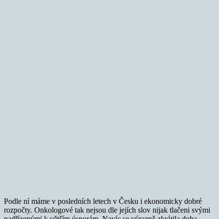
Podle ní máme v posledních letech v Česku i ekonomicky dobré
rozpočty. Onkologové tak nejsou dle jejích slov nijak tlačeni svými
nadřízenými k větším úsporám. Navíc se výrazně zkrátila doba