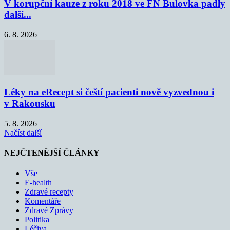
V korupční kauze z roku 2018 ve FN Bulovka padly
další...
6. 8. 2026
Léky na eRecept si čeští pacienti nově vyzvednou i
v Rakousku
5. 8. 2026
Načíst další
NEJČTENĚJŠÍ ČLÁNKY
Vše
E-health
Zdravé recepty
Komentáře
Zdravé Zprávy
Politika
Léčiva