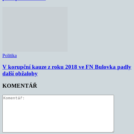
Politika
V korupční kauze z roku 2018 ve FN Bulovka padly
další obžaloby
KOMENTÁŘ