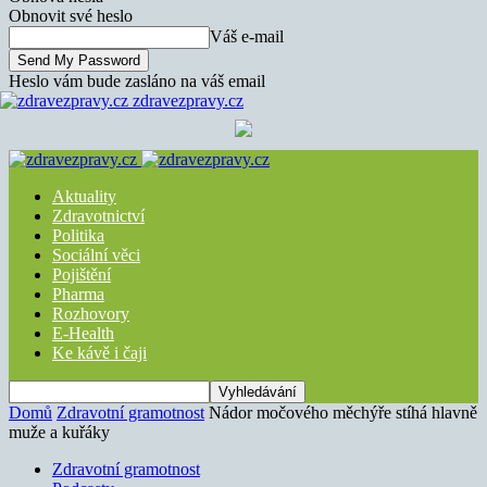
Obnovit své heslo
Váš e-mail
Heslo vám bude zasláno na váš email
zdravezpravy.cz
Aktuality
Zdravotnictví
Politika
Sociální věci
Pojištění
Pharma
Rozhovory
E-Health
Ke kávě i čaji
Domů
Zdravotní gramotnost
Nádor močového měchýře stíhá hlavně
muže a kuřáky
Zdravotní gramotnost