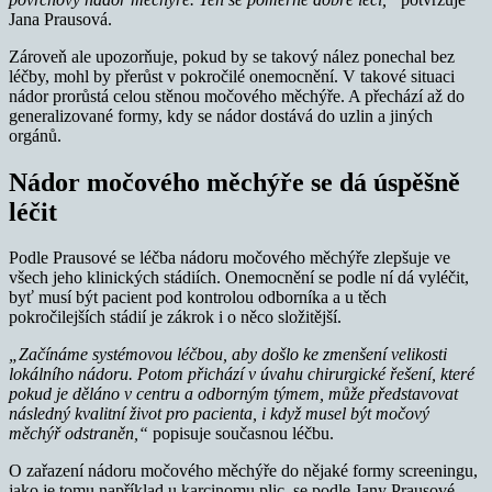
Jana Prausová.
Zároveň ale upozorňuje, pokud by se takový nález ponechal bez
léčby, mohl by přerůst v pokročilé onemocnění. V takové situaci
nádor prorůstá celou stěnou močového měchýře. A přechází až do
generalizované formy, kdy se nádor dostává do uzlin a jiných
orgánů.
Nádor močového měchýře se dá úspěšně
léčit
Podle Prausové se léčba nádoru močového měchýře zlepšuje ve
všech jeho klinických stádiích. Onemocnění se podle ní dá vyléčit,
byť musí být pacient pod kontrolou odborníka a u těch
pokročilejších stádií je zákrok i o něco složitější.
„Začínáme systémovou léčbou, aby došlo ke zmenšení velikosti
lokálního nádoru. Potom přichází v úvahu chirurgické řešení, které
pokud je děláno v centru a odborným týmem, může představovat
následný kvalitní život pro pacienta, i když musel být močový
měchýř odstraněn,“
popisuje současnou léčbu.
O zařazení nádoru močového měchýře do nějaké formy screeningu,
jako je tomu například u karcinomu plic, se podle Jany Prausové