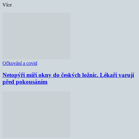
Více
Očkování a covid
Netopýři míří okny do českých ložnic. Lékaři varují
před pokousáním