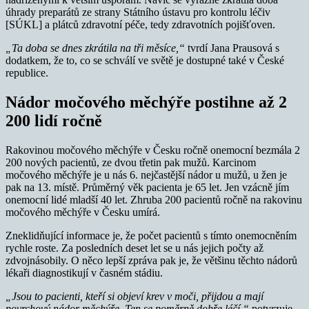
úhrady preparátů ze strany Státního ústavu pro kontrolu léčiv
[SÚKL] a plátců zdravotní péče, tedy zdravotních pojišťoven.
„Ta doba se dnes zkrátila na tři měsíce,“
tvrdí Jana Prausová s
dodatkem, že to, co se schválí ve světě je dostupné také v České
republice.
Nádor močového měchýře postihne až 2
200 lidí ročně
Rakovinou močového měchýře v Česku ročně onemocní bezmála 2
200 nových pacientů, ze dvou třetin pak mužů. Karcinom
močového měchýře je u nás 6. nejčastější nádor u mužů, u žen je
pak na 13. místě. Průměrný věk pacienta je 65 let. Jen vzácně jím
onemocní lidé mladší 40 let. Zhruba 200 pacientů ročně na rakovinu
močového měchýře v Česku umírá.
Zneklidňující informace je, že počet pacientů s tímto onemocněním
rychle roste. Za posledních deset let se u nás jejich počty až
zdvojnásobily. O něco lepší zpráva pak je, že většinu těchto nádorů
lékaři diagnostikují v časném stádiu.
„Jsou to pacienti, kteří si objeví krev v moči, přijdou a mají
povrchový nádor měchýře. Ten se poměrně dobře léčí,“
potvrzuje