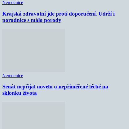
Nemocnice
Krajská zdravotní jde proti doporučení. Udrží i
porodnice s málo porody
Nemocnice
Senát nepřijal novelu o nepřiměřené léčbě na
sklonku života