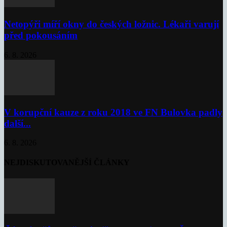
Netopýři míří okny do českých ložnic. Lékaři varují
před pokousáním
6. 8. 2026
V korupční kauze z roku 2018 ve FN Bulovka padly
další...
6. 8. 2026
NEJDISKUTOVANĚJŠÍ ČLÁNKY