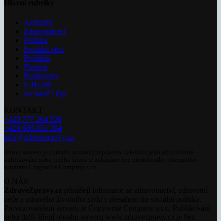
Hlavní rubriky
Aktuality
Zdravotnictví
Politika
Sociální věci
Pojištění
Pharma
Rozhovory
E-Health
Ke kávě i čaji
KONTAKT
+420 777 264 528
+420 606 831 394
info@zdravezpravy.cz
Obsah serveru je chráněn autorským právem. Jakékoli jeho užití včetně
publikování nebo jiného šíření je zakázáno bez předchozího písemného
souhlasu Copywrite Company s.r.o.
O NÁS
ZdraveZpravy.cz
přinášejí informace ze zdravotnictví, zdravotní
péče a zdravého životního stylu s přesahem do sociální politiky.
Provozovatelem serveru je Copywrite Company s.r.o. Publikování
nebo další šíření obsahu serveru www.zdravezpravy.cz je bez