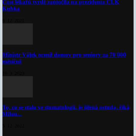
Část lékařů tvrdě zaútočila na prezidenta ČLK
Kubka
6. 12. 2021
Ministr Válek ocenil domov pro seniory za 70 000
měsíčně
10. 3. 2023
To, co se stalo ve stomatologii, je šílená ostuda, říká
Milan...
5. 12. 2022