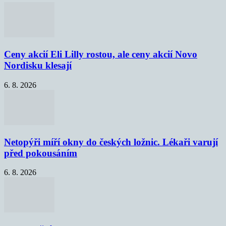
Ceny akcií Eli Lilly rostou, ale ceny akcií Novo
Nordisku klesají
6. 8. 2026
Netopýři míří okny do českých ložnic. Lékaři varují
před pokousáním
6. 8. 2026