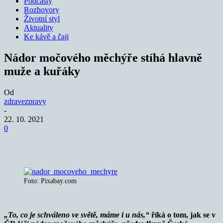
Podcasty
Rozhovory
Životní styl
Aktuality
Ke kávě a čaji
Nádor močového měchýře stíhá hlavně
muže a kuřáky
Od
zdravezpravy
-
22. 10. 2021
0
Foto: Pixabay.com
„To, co je schváleno ve světě, máme i u nás,“
říká o tom, jak se v