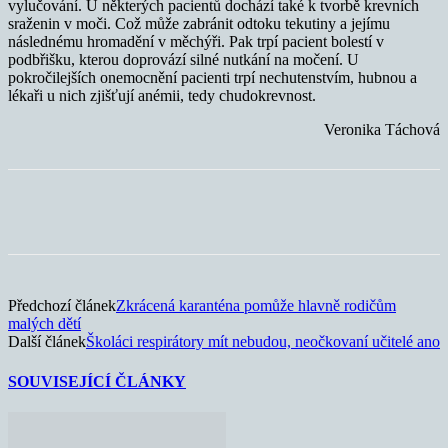
vylučování. U některých pacientů dochází také k tvorbě krevních
sraženin v moči. Což může zabránit odtoku tekutiny a jejímu
následnému hromadění v měchýři. Pak trpí pacient bolestí v
podbřišku, kterou doprovází silné nutkání na močení. U
pokročilejších onemocnění pacienti trpí nechutenstvím, hubnou a
lékaři u nich zjišťují anémii, tedy chudokrevnost.
Veronika Táchová
Předchozí článek
Zkrácená karanténa pomůže hlavně rodičům
malých dětí
Další článek
Školáci respirátory mít nebudou, neočkovaní učitelé ano
SOUVISEJÍCÍ ČLÁNKY