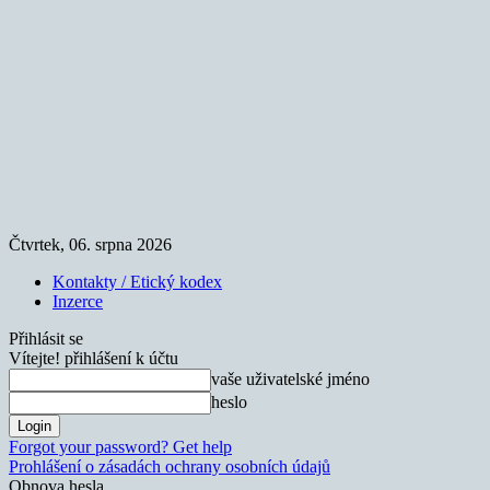
Čtvrtek, 06. srpna 2026
Kontakty / Etický kodex
Inzerce
Přihlásit se
Vítejte! přihlášení k účtu
vaše uživatelské jméno
heslo
Forgot your password? Get help
Prohlášení o zásadách ochrany osobních údajů
Obnova hesla