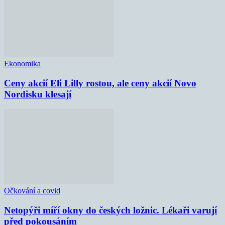
Ekonomika
Ceny akcií Eli Lilly rostou, ale ceny akcií Novo
Nordisku klesají
Očkování a covid
Netopýři míří okny do českých ložnic. Lékaři varují
před pokousáním