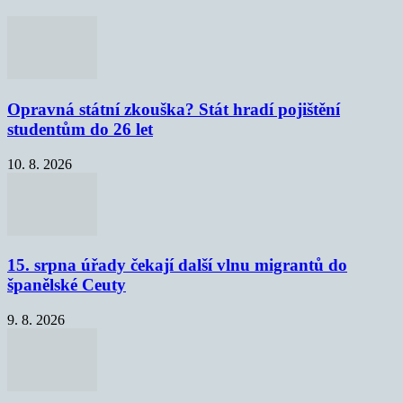
Opravná státní zkouška? Stát hradí pojištění
studentům do 26 let
10. 8. 2026
15. srpna úřady čekají další vlnu migrantů do
španělské Ceuty
9. 8. 2026