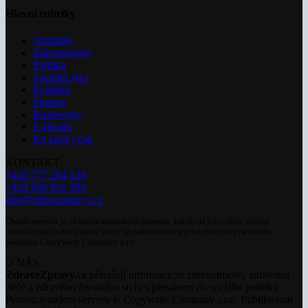
Hlavní rubriky
Aktuality
Zdravotnictví
Politika
Sociální věci
Pojištění
Pharma
Rozhovory
E-Health
Ke kávě i čaji
KONTAKT
+420 777 264 528
+420 606 831 394
info@zdravezpravy.cz
Obsah serveru je chráněn autorským právem. Jakékoli jeho užití včetně
publikování nebo jiného šíření je zakázáno bez předchozího písemného
souhlasu Copywrite Company s.r.o.
O NÁS
ZdraveZpravy.cz
přinášejí informace ze zdravotnictví, zdravotní
péče a zdravého životního stylu s přesahem do sociální politiky.
Provozovatelem serveru je Copywrite Company s.r.o. Publikování