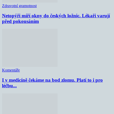
Zdravotní gramotnost
Netopýři míří okny do českých ložnic. Lékaři varují
před pokousáním
Komentáře
I v medicíně čekáme na bod zlomu. Platí to i pro
léčbu...