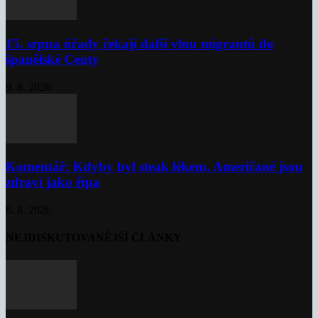
15. srpna úřady čekají další vlnu migrantů do
španělské Ceuty
9. 8. 2026
Komentář: Kdyby byl steak lékem, Američané jsou
zdraví jako řípa
8. 8. 2026
NEJDISKUTOVANĚJŠÍ ČLÁNKY