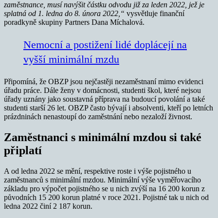
zaměstnance, musí navýšit částku odvodu již za leden 2022, jež je
splatná od 1. ledna do 8. února 2022,“
vysvětluje finanční
poradkyně skupiny Partners Dana Míchalová.
Nemocní a postižení lidé doplácejí na
vyšší minimální mzdu
Připomíná, že OBZP jsou nejčastěji nezaměstnaní mimo evidenci
úřadu práce. Dále ženy v domácnosti, studenti škol, které nejsou
úřady uznány jako soustavná příprava na budoucí povolání a také
studenti starší 26 let. OBZP často bývají i absolventi, kteří po letních
prázdninách nenastoupí do zaměstnání nebo nezaloží živnost.
Zaměstnanci s minimální mzdou si také
připlatí
A od ledna 2022 se mění, respektive roste i výše pojistného u
zaměstnanců s minimální mzdou. Minimální výše vyměřovacího
základu pro výpočet pojistného se u nich zvýší na 16 200 korun z
původních 15 200 korun platné v roce 2021. Pojistné tak u nich od
ledna 2022 činí 2 187 korun.