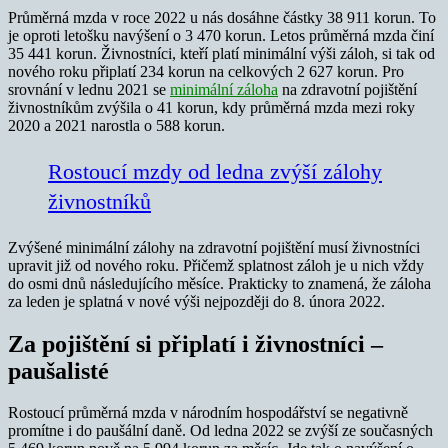
Průměrná mzda v roce 2022 u nás dosáhne částky 38 911 korun. To
je oproti letošku navýšení o 3 470 korun. Letos průměrná mzda činí
35 441 korun. Živnostníci, kteří platí minimální výši záloh, si tak od
nového roku připlatí 234 korun na celkových 2 627 korun. Pro
srovnání v lednu 2021 se
minimální záloha
na zdravotní pojištění
živnostníkům zvýšila o 41 korun, kdy průměrná mzda mezi roky
2020 a 2021 narostla o 588 korun.
Rostoucí mzdy od ledna zvýší zálohy
živnostníků
Zvýšené minimální zálohy na zdravotní pojištění musí živnostníci
upravit již od nového roku. Přičemž splatnost záloh je u nich vždy
do osmi dnů následujícího měsíce. Prakticky to znamená, že záloha
za leden je splatná v nové výši nejpozději do 8. února 2022.
Za pojištění si připlatí i živnostníci –
paušalisté
Rostoucí průměrná mzda v národním hospodářství se negativně
promítne i do paušální daně. Od ledna 2022 se zvýší ze současných