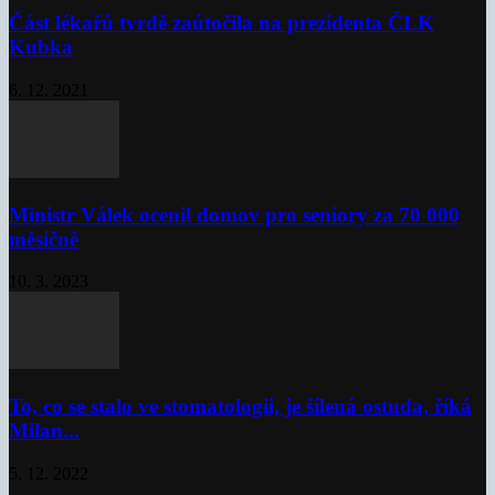
Část lékařů tvrdě zaútočila na prezidenta ČLK
Kubka
6. 12. 2021
Ministr Válek ocenil domov pro seniory za 70 000
měsíčně
10. 3. 2023
To, co se stalo ve stomatologii, je šílená ostuda, říká
Milan...
5. 12. 2022