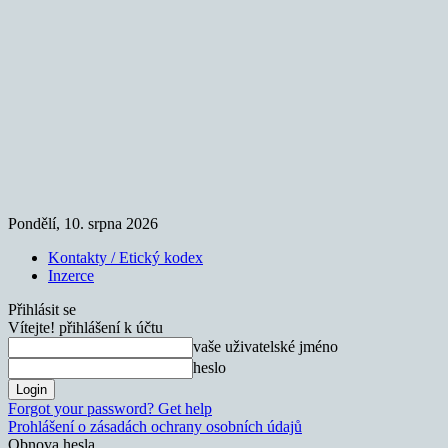
Pondělí, 10. srpna 2026
Kontakty / Etický kodex
Inzerce
Přihlásit se
Vítejte! přihlášení k účtu
vaše uživatelské jméno
heslo
Forgot your password? Get help
Prohlášení o zásadách ochrany osobních údajů
Obnova hesla