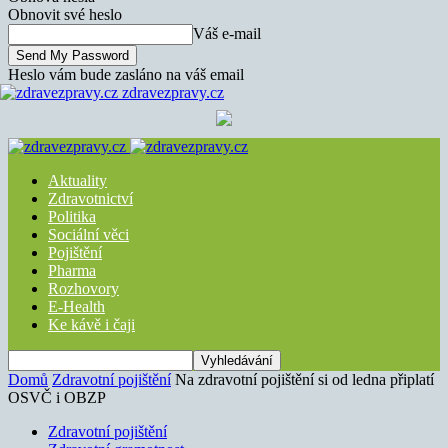
Obnovit své heslo
Váš e-mail
Heslo vám bude zasláno na váš email
zdravezpravy.cz
Aktuality
Zdravotnictví
Politika
Sociální věci
Pojištění
Pharma
Rozhovory
E-Health
Ke kávě i čaji
Domů
Zdravotní pojištění
Na zdravotní pojištění si od ledna připlatí
OSVČ i OBZP
Zdravotní pojištění