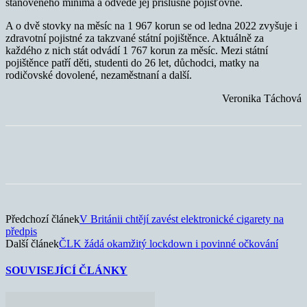
stanoveného minima a odvede jej příslušné pojišťovně.
A o dvě stovky na měsíc na 1 967 korun se od ledna 2022 zvyšuje i
zdravotní pojistné za takzvané státní pojištěnce. Aktuálně za
každého z nich stát odvádí 1 767 korun za měsíc. Mezi státní
pojištěnce patří děti, studenti do 26 let, důchodci, matky na
rodičovské dovolené, nezaměstnaní a další.
Veronika Táchová
Předchozí článek
V Británii chtějí zavést elektronické cigarety na
předpis
Další článek
ČLK žádá okamžitý lockdown i povinné očkování
SOUVISEJÍCÍ ČLÁNKY