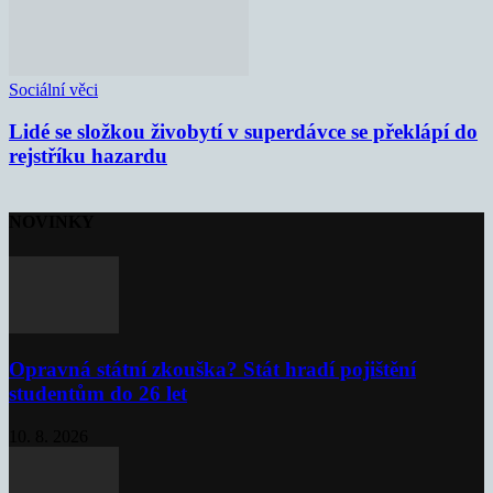
Sociální věci
Lidé se složkou živobytí v superdávce se překlápí do
rejstříku hazardu
NOVINKY
Opravná státní zkouška? Stát hradí pojištění
studentům do 26 let
10. 8. 2026