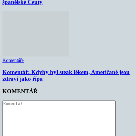
španělské Ceuty
Komentáře
Komentář: Kdyby byl steak lékem, Američané jsou
zdraví jako řípa
KOMENTÁŘ