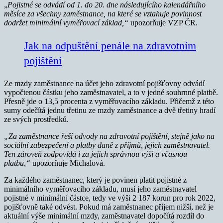
„
Pojistné se odvádí od 1. do 20. dne následujícího kalendářního
měsíce za všechny zaměstnance, na které se vztahuje povinnost
dodržet minimální vyměřovací základ,“
upozorňuje VZP ČR.
Jak na odpuštění penále na zdravotním
pojištění
Ze mzdy zaměstnance na účet jeho zdravotní pojišťovny odvádí
vypočtenou částku jeho zaměstnavatel, a to v jedné souhrnné platbě.
Přesně jde o 13,5 procenta z vyměřovacího základu. Přičemž z této
sumy odečítá jednu třetinu ze mzdy zaměstnance a dvě třetiny hradí
ze svých prostředků.
„Za zaměstnance řeší odvody na zdravotní pojištění, stejně jako na
sociální zabezpečení a platby daně z příjmů, jejich zaměstnavatel.
Ten zároveň zodpovídá i za jejich správnou výši a včasnou
platbu,“
upozorňuje Míchalová.
Za každého zaměstnanec, který je povinen platit pojistné z
minimálního vyměřovacího základu, musí jeho zaměstnavatel
pojistné v minimální částce, tedy ve výši 2 187 korun pro rok 2022,
pojišťovně také odvést. Pokud má zaměstnanec příjem nižší, než je
aktuální výše minimální mzdy, zaměstnavatel dopočítá rozdíl do