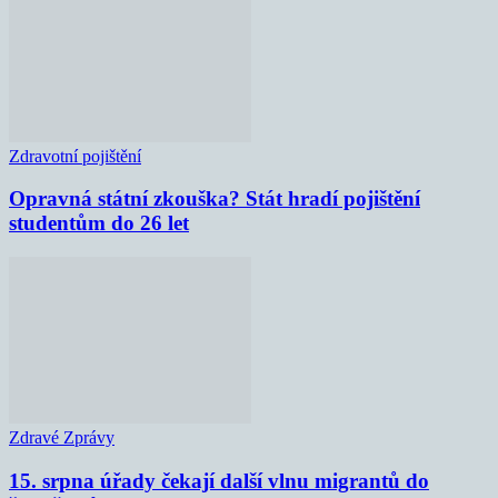
Zdravotní pojištění
Opravná státní zkouška? Stát hradí pojištění
studentům do 26 let
Zdravé Zprávy
15. srpna úřady čekají další vlnu migrantů do