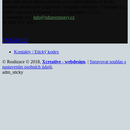
nebo další šíření obsahu serveru www.zdravezpravy.cz je bez
souhlasu společnosti Copywrite Company zakázáno. Copyright [c]
2020 Copywrite Company s.r.o. / Copyright [c] ČTK.
Kontaktujte nás:
info@zdravezpravy.cz
SLEDUJTE NÁS
INZERCE
Kontakty / Etický kodex
© Realizace © 2018,
Xcreative - webdesign
. |
Spravovat souhlas s
nastavením osobních údajů
.
adm_sticky