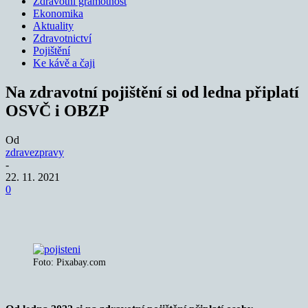
Zdravotní gramotnost
Ekonomika
Aktuality
Zdravotnictví
Pojištění
Ke kávě a čaji
Na zdravotní pojištění si od ledna připlatí
OSVČ i OBZP
Od
zdravezpravy
-
22. 11. 2021
0
Foto: Pixabay.com