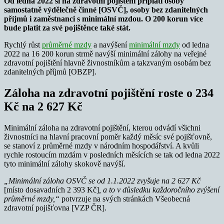
Od ledna 2022 si na zdravotní pojištění připlatí osoby
samostatně výdělečně činné [OSVČ], osoby bez zdanitelných
příjmů i zaměstnanci s minimální mzdou. O 200 korun více
bude platit za své pojištěnce také stát.
Rychlý růst
průměrné mzdy
a navýšení
minimální mzdy
od ledna
2022 na 16 200 korun strmě navýší minimální zálohy na veřejné
zdravotní pojištění hlavně živnostníkům a takzvaným osobám bez
zdanitelných příjmů [OBZP].
Záloha na zdravotní pojištění roste o 234
Kč na 2 627 Kč
Minimální záloha na zdravotní pojištění, kterou odvádí všichni
živnostníci na hlavní pracovní poměr každý měsíc své pojišťovně,
se stanoví z průměrné mzdy v národním hospodářství. A kvůli
rychle rostoucím mzdám v posledních měsících se tak od ledna 2022
tyto minimální zálohy skokově navýší.
„Minimální záloha OSVČ se od 1.1.2022 zvyšuje na 2 627 Kč
[místo dosavadních 2 393 Kč]
, a to v důsledku každoročního zvýšení
průměrné mzdy,“
potvrzuje na svých stránkách Všeobecná
zdravotní pojišťovna [VZP ČR].