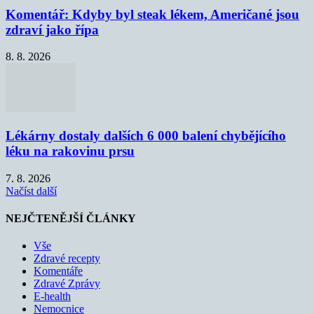
Komentář: Kdyby byl steak lékem, Američané jsou
zdraví jako řípa
8. 8. 2026
Lékárny dostaly dalších 6 000 balení chybějícího
léku na rakovinu prsu
7. 8. 2026
Načíst další
NEJČTENĚJŠÍ ČLÁNKY
Vše
Zdravé recepty
Komentáře
Zdravé Zprávy
E-health
Nemocnice