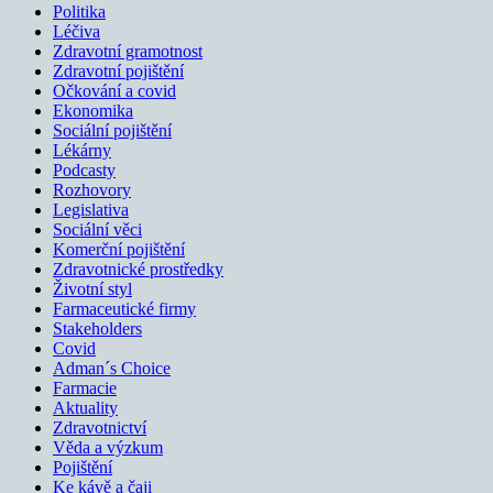
Politika
Léčiva
Zdravotní gramotnost
Zdravotní pojištění
Očkování a covid
Ekonomika
Sociální pojištění
Lékárny
Podcasty
Rozhovory
Legislativa
Sociální věci
Komerční pojištění
Zdravotnické prostředky
Životní styl
Farmaceutické firmy
Stakeholders
Covid
Adman´s Choice
Farmacie
Aktuality
Zdravotnictví
Věda a výzkum
Pojištění
Ke kávě a čaji