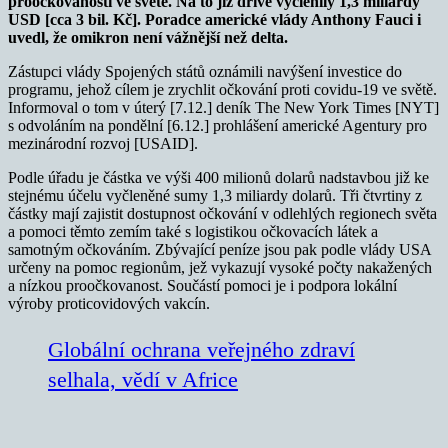
proočkovanosti ve světě. Na to již dříve vyčlenily 1,3 miliardy
USD [cca 3 bil. Kč]. Poradce americké vlády Anthony Fauci i
uvedl, že omikron není vážnější než delta.
Zástupci vlády Spojených států oznámili navýšení investice do
programu, jehož cílem je zrychlit očkování proti covidu-19 ve světě.
Informoval o tom v úterý [7.12.] deník The New York Times [NYT]
s odvoláním na pondělní [6.12.] prohlášení americké Agentury pro
mezinárodní rozvoj [USAID].
Podle úřadu je částka ve výši 400 milionů dolarů nadstavbou již ke
stejnému účelu vyčleněné sumy 1,3 miliardy dolarů. Tři čtvrtiny z
částky mají zajistit dostupnost očkování v odlehlých regionech světa
a pomoci těmto zemím také s logistikou očkovacích látek a
samotným očkováním. Zbývající peníze jsou pak podle vlády USA
určeny na pomoc regionům, jež vykazují vysoké počty nakažených
a nízkou proočkovanost. Součástí pomoci je i podpora lokální
výroby proticovidových vakcín.
Globální ochrana veřejného zdraví
selhala, vědí v Africe