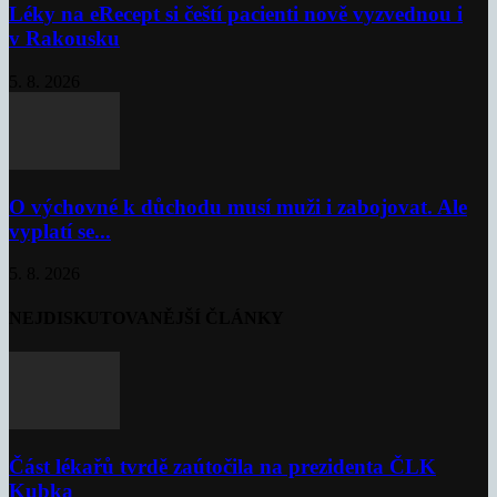
Léky na eRecept si čeští pacienti nově vyzvednou i
v Rakousku
5. 8. 2026
O výchovné k důchodu musí muži i zabojovat. Ale
vyplatí se...
5. 8. 2026
NEJDISKUTOVANĚJŠÍ ČLÁNKY
Část lékařů tvrdě zaútočila na prezidenta ČLK
Kubka