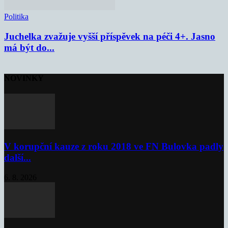
Politika
Juchelka zvažuje vyšší příspěvek na péči 4+. Jasno
má být do...
NOVINKY
V korupční kauze z roku 2018 ve FN Bulovka padly
další...
6. 8. 2026