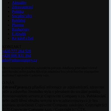
Aktuality
Zdravotnictví
Politika
Sociální věci
Pojištění
Pharma
Rozhovory
E-Health
Ke kávě i čaji
KONTAKT
+420 777 264 528
+420 606 831 394
info@zdravezpravy.cz
Obsah serveru je chráněn autorským právem. Jakékoli jeho užití včetně
publikování nebo jiného šíření je zakázáno bez předchozího písemného
souhlasu Copywrite Company s.r.o.
O NÁS
ZdraveZpravy.cz
přinášejí informace ze zdravotnictví, zdravotní
péče a zdravého životního stylu s přesahem do sociální politiky.
Provozovatelem serveru je Copywrite Company s.r.o. Publikování
nebo další šíření obsahu serveru www.zdravezpravy.cz je bez
souhlasu společnosti Copywrite Company zakázáno. Copyright [c]
2020 Copywrite Company s.r.o. / Copyright [c] ČTK.