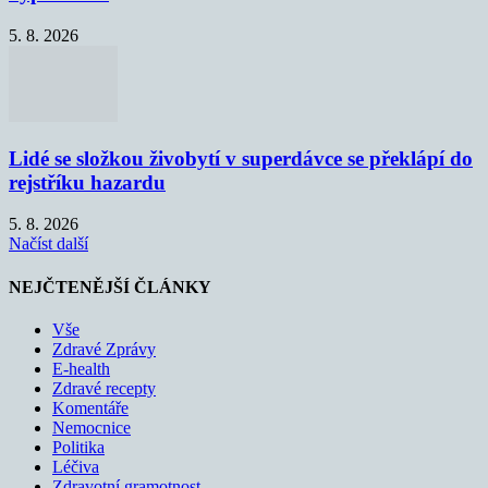
5. 8. 2026
Lidé se složkou živobytí v superdávce se překlápí do
rejstříku hazardu
5. 8. 2026
Načíst další
NEJČTENĚJŠÍ ČLÁNKY
Vše
Zdravé Zprávy
E-health
Zdravé recepty
Komentáře
Nemocnice
Politika
Léčiva
Zdravotní gramotnost