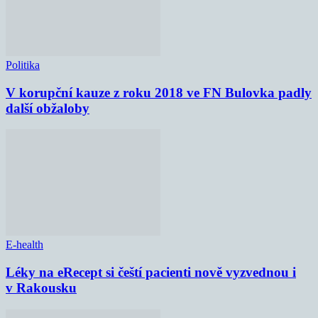
Politika
V korupční kauze z roku 2018 ve FN Bulovka padly
další obžaloby
E-health
Léky na eRecept si čeští pacienti nově vyzvednou i
v Rakousku