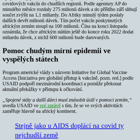
covidových vakcín do chudších regionů. Podle agentury AP do
minulého měsíce rozdaly 275 milionů dávek a do příštího září slibují
součet zvýšit na 1,1 miliardy. Do Afriky minulý týden poslaly
dalších devět milionů dávek. Tím počet vakcín poskytnutých
africkým zemím stoupl na 100 milionů. Čína na konci listopadu
oznámila, že chce africkým státům ještě do konce roku 2022 dodat
miliardu dávek, z nichž 600 milionů bude darovaných.
Pomoc chudým mírní epidemii ve
vyspělých státech
Program americké vlády s názvem Initiative for Global Vaccine
Access [Iniciativa pro globální přístup k vakcíně, pozn. red.] podle
USAID podpoří mezinárodní koordinaci a pomůže překonat
aktuální překážky v přístupu k očkování.
„Spojené státy a další dárci musí znásobit úsilí v pomoci zemím,“
uvedla USAID ve
své zprávě
s tím, že se ve svých aktivitách
zaměřuje hlavně na africký kontinent.
Stejně jako u AIDS doplácí na covid ty
nejchudší země