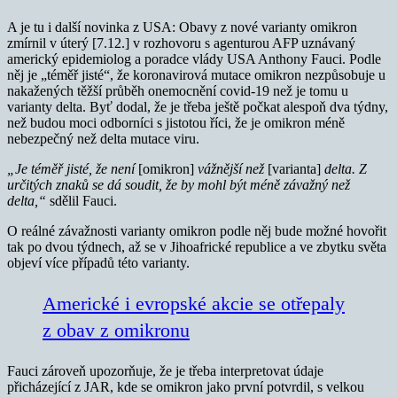
A je tu i další novinka z USA: Obavy z nové varianty omikron
zmírnil v úterý [7.12.] v rozhovoru s agenturou AFP uznávaný
americký epidemiolog a poradce vlády USA Anthony Fauci. Podle
něj je „téměř jisté“, že koronavirová mutace omikron nezpůsobuje u
nakažených těžší průběh onemocnění covid-19 než je tomu u
varianty delta. Byť dodal, že je třeba ještě počkat alespoň dva týdny,
než budou moci odborníci s jistotou říci, že je omikron méně
nebezpečný než delta mutace viru.
„Je téměř jisté, že není
[omikron]
vážnější než
[varianta]
delta. Z
určitých znaků se dá soudit, že by mohl být méně závažný než
delta,“
sdělil Fauci.
O reálné závažnosti varianty omikron podle něj bude možné hovořit
tak po dvou týdnech, až se v Jihoafrické republice a ve zbytku světa
objeví více případů této varianty.
Americké i evropské akcie se otřepaly
z obav z omikronu
Fauci zároveň upozorňuje, že je třeba interpretovat údaje
přicházející z JAR, kde se omikron jako první potvrdil, s velkou