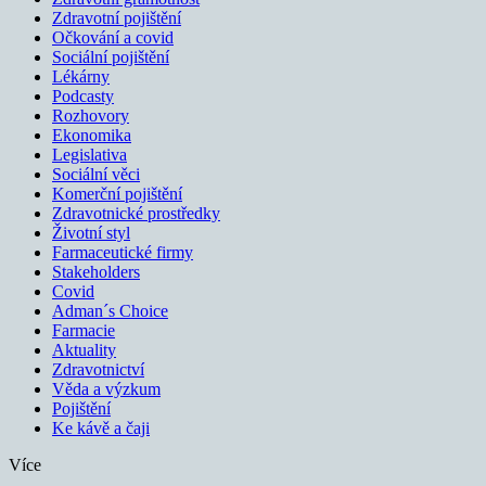
Zdravotní pojištění
Očkování a covid
Sociální pojištění
Lékárny
Podcasty
Rozhovory
Ekonomika
Legislativa
Sociální věci
Komerční pojištění
Zdravotnické prostředky
Životní styl
Farmaceutické firmy
Stakeholders
Covid
Adman´s Choice
Farmacie
Aktuality
Zdravotnictví
Věda a výzkum
Pojištění
Ke kávě a čaji
Více