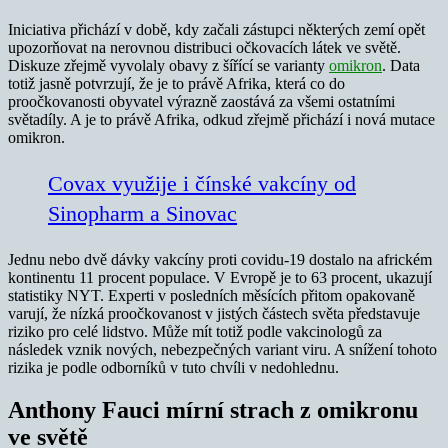
Iniciativa přichází v době, kdy začali zástupci některých zemí opět
upozorňovat na nerovnou distribuci očkovacích látek ve světě.
Diskuze zřejmě vyvolaly obavy z šířící se varianty
omikron
. Data
totiž jasně potvrzují, že je to právě Afrika, která co do
proočkovanosti obyvatel výrazně zaostává za všemi ostatními
světadíly. A je to právě Afrika, odkud zřejmě přichází i nová mutace
omikron.
Covax využije i čínské vakcíny od
Sinopharm a Sinovac
Jednu nebo dvě dávky vakcíny proti covidu-19 dostalo na africkém
kontinentu 11 procent populace. V Evropě je to 63 procent, ukazují
statistiky NYT. Experti v posledních měsících přitom opakovaně
varují, že nízká proočkovanost v jistých částech světa představuje
riziko pro celé lidstvo. Může mít totiž podle vakcinologů za
následek vznik nových, nebezpečných variant viru. A snížení tohoto
rizika je podle odborníků v tuto chvíli v nedohlednu.
Anthony Fauci mírní strach z omikronu
ve světě