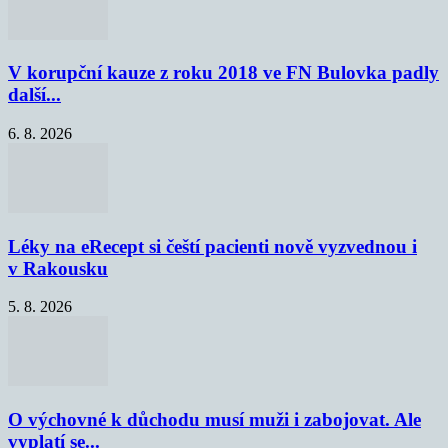
V korupční kauze z roku 2018 ve FN Bulovka padly
další...
6. 8. 2026
Léky na eRecept si čeští pacienti nově vyzvednou i
v Rakousku
5. 8. 2026
O výchovné k důchodu musí muži i zabojovat. Ale
vyplatí se...