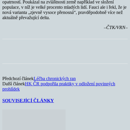
opatrností. Poukázal na zvláštnosti země například ve složení
populace, v níž je velké procento mladých lidí. Fauci ale i řekl, že je
nová varianta „zjevně vysoce přenosná“, pravděpodobně více než
aktuálně převažující delta.
–ČTK/VRN–
Předchozí článek
Léčba chronických ran
Další článek
HK ČR podpořila praktiky v odložení povinných
prohlídek
SOUVISEJÍCÍ ČLÁNKY