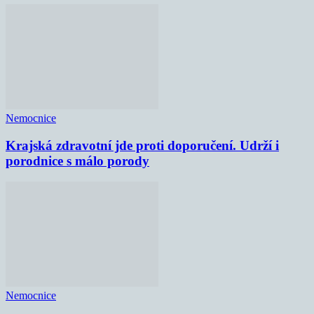
Nemocnice
Krajská zdravotní jde proti doporučení. Udrží i
porodnice s málo porody
Nemocnice