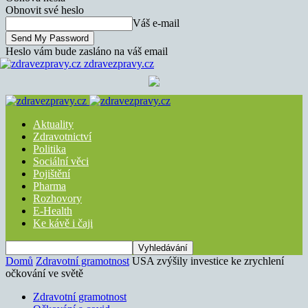
Obnovit své heslo
Váš e-mail
Heslo vám bude zasláno na váš email
zdravezpravy.cz
Aktuality
Zdravotnictví
Politika
Sociální věci
Pojištění
Pharma
Rozhovory
E-Health
Ke kávě i čaji
Domů
Zdravotní gramotnost
USA zvýšily investice ke zrychlení
očkování ve světě
Zdravotní gramotnost