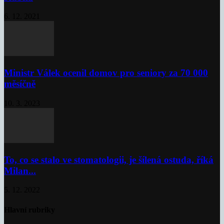
6. 12. 2021
Ministr Válek ocenil domov pro seniory za 70 000
měsíčně
10. 3. 2023
To, co se stalo ve stomatologii, je šílená ostuda, říká
Milan...
5. 12. 2022
Hlavní rubriky