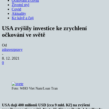
Očkování a covid
Životní styl
Covid
Aktuality
Ke kávě a čaji
USA zvýšily investice ke zrychlení
očkování ve světě
Od
zdravezpravy
-
8. 12. 2021
0
Foto: WHO Viet Nam/Loan Tran
USA dají 400 milionů USD [cca 9 mld. Kč] na zvýšení