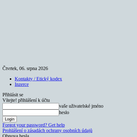
Čtvrtek, 06. srpna 2026
Kontakty / Etický kodex
Inzerce
Přihlásit se
Vítejte! přihlášení k účtu
vaše uživatelské jméno
heslo
Forgot your password? Get help
Prohlášení o zásadách ochrany osobních údajů
Obnova hesla