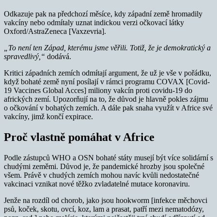
Odkazuje pak na předchozí měsíce, kdy západní země hromadily
vakcíny nebo odmítaly uznat indickou verzi očkovací látky
Oxford/AstraZeneca [Vaxzevria].
„To není ten Západ, kterému jsme věřili. Totiž, že je demokratický a
spravedlivý,“
dodává.
Kritici západních zemích odmítají argument, že už je vše v pořádku,
když bohaté země nyní posílají v rámci programu COVAX [Covid-
19 Vaccines Global Acces] miliony vakcín proti covidu-19 do
afrických zemí. Upozorňují na to, že důvod je hlavně pokles zájmu
o očkování v bohatých zemích. A dále pak snaha využít v Africe své
vakcíny, jimž končí expirace.
Proč vlastně pomáhat v Africe
Podle zástupců WHO a OSN bohaté státy musejí být více solidární s
chudými zeměmi. Důvod je, že pandemické hrozby jsou společné
všem. Právě v chudých zemích mohou navíc kvůli nedostatečné
vakcinaci vznikat nové těžko zvladatelné mutace koronaviru.
Jenže na rozdíl od chorob, jako jsou hookworm [infekce měchovci
psů, koček, skotu, ovcí, koz, lam a prasat, patří mezi nematodózy,