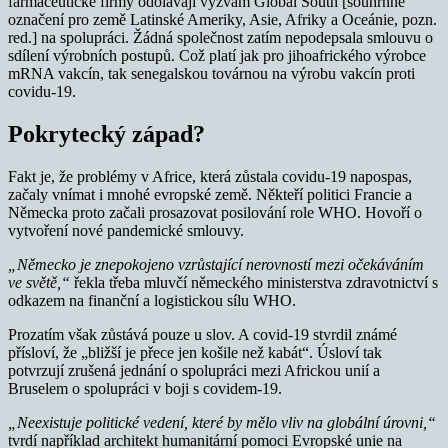
farmaceutické firmy odolávají výzvám Global South [souhrnné
označení pro země Latinské Ameriky, Asie, Afriky a Oceánie, pozn.
red.] na spolupráci. Žádná společnost zatím nepodepsala smlouvu o
sdílení výrobních postupů. Což platí jak pro jihoafrického výrobce
mRNA vakcín, tak senegalskou továrnou na výrobu vakcín proti
covidu-19.
Pokrytecký západ?
Fakt je, že problémy v Africe, která zůstala covidu-19 napospas,
začaly vnímat i mnohé evropské země. Někteří politici Francie a
Německa proto začali prosazovat posilování role WHO. Hovoří o
vytvoření nové pandemické smlouvy.
„Německo je znepokojeno vzrůstající nerovností mezi očekáváním
ve světě,“
řekla třeba mluvčí německého ministerstva zdravotnictví s
odkazem na finanční a logistickou sílu WHO.
Prozatím však zůstává pouze u slov. A covid-19 stvrdil známé
přísloví, že „bližší je přece jen košile než kabát“. Úsloví tak
potvrzují zrušená jednání o spolupráci mezi Africkou unií a
Bruselem o spolupráci v boji s covidem-19.
„Neexistuje politické vedení, které by mělo vliv na globální úrovni,“
tvrdí například architekt humanitární pomoci Evropské unie na