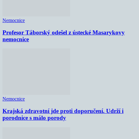
Nemocnice
Profesor Táborský odešel z ústecké Masarykovy
nemocnice
Nemocnice
Krajská zdravotní jde proti doporučení. Udrží i
porodnice s málo porody