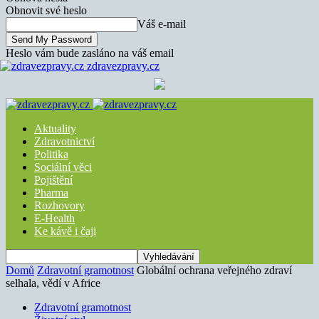
Obnovit své heslo
Váš e-mail
Heslo vám bude zasláno na váš email
zdravezpravy.cz
Aktuality
Zdravotnictví
Politika
Sociální věci
Pojištění
Pharma
Rozhovory
E-Health
Ke kávě i čaji
Domů
Zdravotní gramotnost
Globální ochrana veřejného zdraví
selhala, vědí v Africe
Zdravotní gramotnost