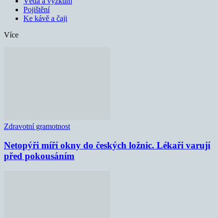
Věda a výzkum
Pojištění
Ke kávě a čaji
Více
Zdravotní gramotnost
Netopýři míří okny do českých ložnic. Lékaři varují
před pokousáním