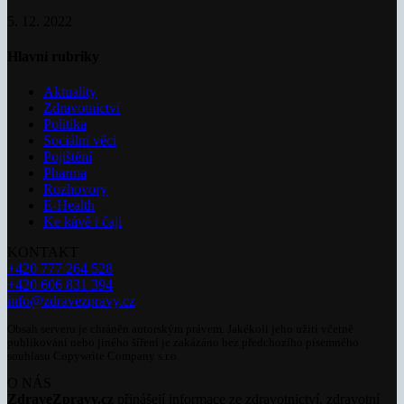
5. 12. 2022
Hlavní rubriky
Aktuality
Zdravotnictví
Politika
Sociální věci
Pojištění
Pharma
Rozhovory
E-Health
Ke kávě i čaji
KONTAKT
+420 777 264 528
+420 606 831 394
info@zdravezpravy.cz
Obsah serveru je chráněn autorským právem. Jakékoli jeho užití včetně
publikování nebo jiného šíření je zakázáno bez předchozího písemného
souhlasu Copywrite Company s.r.o.
O NÁS
ZdraveZpravy.cz
přinášejí informace ze zdravotnictví, zdravotní