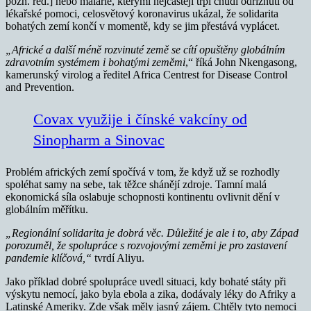
pozn. red.] nebo malárie, kterými nejčastěji trpí chudí odříznutí od
lékařské pomoci, celosvětový koronavirus ukázal, že solidarita
bohatých zemí končí v momentě, kdy se jim přestává vyplácet.
„Africké a další méně rozvinuté země se cítí opuštěny globálním
zdravotním systémem i bohatými zeměmi
,“ říká John Nkengasong,
kamerunský virolog a ředitel Africa Centrest for Disease Control
and Prevention.
Covax využije i čínské vakcíny od
Sinopharm a Sinovac
Problém afrických zemí spočívá v tom, že když už se rozhodly
spoléhat samy na sebe, tak těžce shánějí zdroje. Tamní malá
ekonomická síla oslabuje schopnosti kontinentu ovlivnit dění v
globálním měřítku.
„Regionální solidarita je dobrá věc. Důležité je ale i to, aby Západ
porozuměl, že spolupráce s rozvojovými zeměmi je pro zastavení
pandemie klíčová,“
tvrdí Aliyu.
Jako příklad dobré spolupráce uvedl situaci, kdy bohaté státy při
výskytu nemocí, jako byla ebola a zika, dodávaly léky do Afriky a
Latinské Ameriky. Zde však měly jasný zájem. Chtěly tyto nemoci