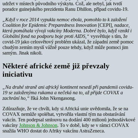
udržet v místech původního výskytu. Což, ale nebyl, jak tvrdí
poradce guinejského prezidenta Ranu Dhillon, případ covidu-19.
„Když v roce 2014 vypukla nemoc ebola, pomohlo to k založení
Coalition for Epidemic Preparedness Innovation
[CEPI]
, nadace,
která pomáhala vývoji vakcíny Moderna. Dobré bylo, když vznikl i
Globální fond na podporu boje proti AIDS,“
vysvětluje s tím, že
covid-19 jako celosvětový problém ukázal, že západní země pomoc
chudým zemím myslí vážně pouze tehdy, když může pomoci jim
samým. Jinak nikoli.
Některé africké země již převzaly
iniciativu
„Na druhé straně ani africký kontinent
nesedí při pandemii covidu-
19 se založenýma rukama a nečeká na to, až přijde COVAX a
zachrání ho,“
říká John Nkengasong.
Zdůrazňuje, že ve chvíli, kdy si Africká unie uvědomila, že se na
COVAX nemůže spoléhat, vytvořila vlastní tým na obstarávání
vakcín. Ten podepsal smlouvu na dodání 400 milionů jednodávkové
vakcíny
Johnson & Johnson
. To v době, kdy se v rámci COVAX
snažila WHO dostat do Afriky vakcínu AstraZeneca.