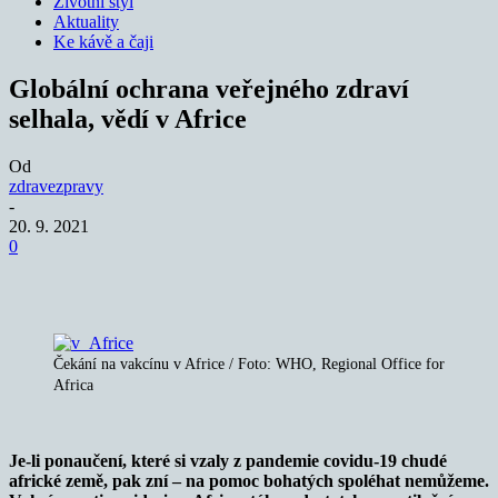
Životní styl
Aktuality
Ke kávě a čaji
Globální ochrana veřejného zdraví
selhala, vědí v Africe
Od
zdravezpravy
-
20. 9. 2021
0
Čekání na vakcínu v Africe / Foto: WHO, Regional Office for
Africa
Je-li ponaučení, které si vzaly z pandemie covidu-19 chudé
africké země, pak zní – na pomoc bohatých spoléhat nemůžeme.