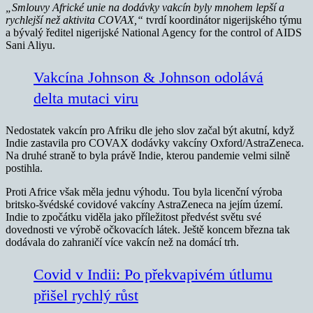
„Smlouvy Africké unie na dodávky vakcín byly mnohem lepší a
rychlejší než aktivita COVAX,“
tvrdí koordinátor nigerijského týmu
a bývalý ředitel nigerijské National Agency for the control of AIDS
Sani Aliyu.
Vakcína Johnson & Johnson odolává
delta mutaci viru
Nedostatek vakcín pro Afriku dle jeho slov začal být akutní, když
Indie zastavila pro COVAX dodávky vakcíny Oxford/AstraZeneca.
Na druhé straně to byla právě Indie, kterou pandemie velmi silně
postihla.
Proti Africe však měla jednu výhodu. Tou byla licenční výroba
britsko-švédské covidové vakcíny AstraZeneca na jejím území.
Indie to zpočátku viděla jako příležitost předvést světu své
dovednosti ve výrobě očkovacích látek. Ještě koncem března tak
dodávala do zahraničí více vakcín než na domácí trh.
Covid v Indii: Po překvapivém útlumu
přišel rychlý růst