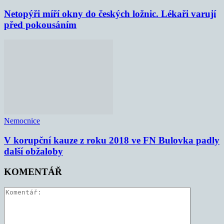
Netopýři míří okny do českých ložnic. Lékaři varují
před pokousáním
Nemocnice
V korupční kauze z roku 2018 ve FN Bulovka padly
další obžaloby
KOMENTÁŘ