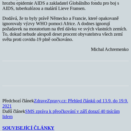
hrozbu epidemie AIDS a zakladatel Globálního fondu pro boj s
AIDS, tuberkulózou a malárií Lieve Fransen.
Dodává, že to byly právě Německo a Francie, které opakovaně
ignorovaly výzvy WHO pomoci Africe. A dodnes ignorují
požadavek na moratorium na třetí dávku ve svých vlastních zemích.
To, dokud nebude alespoň deset procent obyvatelstva všech zemí
světa proti covidu-19 plně oočkováno.
Michal Achremenko
Předchozí článek
ZdraveZpravy.cz: Přehled článků od 13.9. do 19.9.
2021
Další článek
SMS zpráva k přeočkování v září dorazí 40 tisícům
lidem
SOUVISEJÍCÍ ČLÁNKY