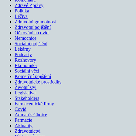
Zdravé Zprávy
Politika
Léčiva
Zdravotní gramotnost
Zdravotní pojištění
Očkování a covid
Nemocnice
Sociální pojištění
Lékárny
Podcasty
Rozhovory
Ekonomika
Sociální věci
Komerční pojištění
Zdravotnické prostředky
Životní styl
Legislativa
Stakeholders
Farmaceutické firmy
Covid
Adman´s Choice
Farmacie
Aktuality
Zdravotnictví