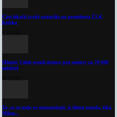
Část lékařů tvrdě zaútočila na prezidenta ČLK
Kubka
6. 12. 2021
Ministr Válek ocenil domov pro seniory za 70 000
měsíčně
10. 3. 2023
To, co se stalo ve stomatologii, je šílená ostuda, říká
Milan...