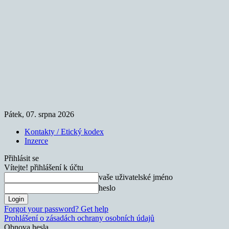
Pátek, 07. srpna 2026
Kontakty / Etický kodex
Inzerce
Přihlásit se
Vítejte! přihlášení k účtu
vaše uživatelské jméno
heslo
Forgot your password? Get help
Prohlášení o zásadách ochrany osobních údajů
Obnova hesla