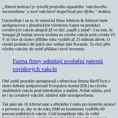
„Hlavní motivací je vytvořit protiváhu západního ´vakcínového
nacionalismu´ a nové vakcínové bezpečnosti pro Afriku,“
dodává.
Upozorňuje i na to, že americká firma Johnson & Johnson bude
spolupracovat s jihoafrickým výrobcem Aspen na produkci
covidových vakcín alespoň již ve fázi „naplň a zabal“. I na tom, že
Senegal již buduje novou továrnu na výrobu vakcín proti covidu-19.
V ní chce do konce příštího roku vyrábět až 25 milionů dávek. O
vlastní produkci dle jejích slov usiluje také Rwanda. Ta chce přes
výrobu vakcíny do země přilákat i nové investory.
Farma firmy odmítají uvolnění patentů
covidových vakcín
Obě země prozatím spolupracují s německou firmou BioNTech v
rámci dohody podporované Evropskou komisí [EK] na výrobu
zkušebních vakcín proti tuberkulóze a malárii. Avšak otázka, proč
ne i na covidové vakcíně, zůstává stále nezodpovězena.
Tak jako tak cíl Africké unie a afrického Centra pro kontrolu nemocí
a prevence je, aby se do roku 2040 na kontinentu vyrábělo 60
procent potřebných vakcín. Úsilí komplikuje fakt, že velké