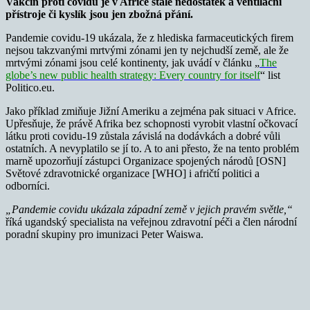
Vakcín proti covidu je v Africe stále nedostatek a ventilační
přístroje či kyslík jsou jen zbožná přání.
Pandemie covidu-19 ukázala, že z hlediska farmaceutických firem
nejsou takzvanými mrtvými zónami jen ty nejchudší země, ale že
mrtvými zónami jsou celé kontinenty, jak uvádí v článku
„
The
globe’s new public health strategy: Every country for itself
“ list
Politico.eu.
Jako příklad zmiňuje Jižní Ameriku a zejména pak situaci v Africe.
Upřesňuje, že právě Afrika bez schopnosti vyrobit vlastní očkovací
látku proti covidu-19 zůstala závislá na dodávkách a dobré vůli
ostatních. A nevyplatilo se jí to. A to ani přesto, že na tento problém
marně upozorňují zástupci Organizace spojených národů [OSN]
Světové zdravotnické organizace [WHO] i afričtí politici a
odborníci.
„Pandemie covidu ukázala západní země v jejich pravém světle,“
říká ugandský specialista na veřejnou zdravotní péči a člen národní
poradní skupiny pro imunizaci Peter Waiswa.