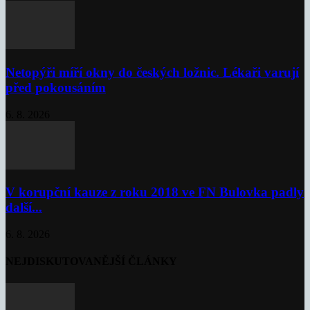
Netopýři míří okny do českých ložnic. Lékaři varují
před pokousáním
6. 8. 2026
V korupční kauze z roku 2018 ve FN Bulovka padly
další...
6. 8. 2026
NEJDISKUTOVANĚJŠÍ ČLÁNKY