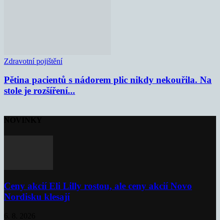
Zdravotní pojištění
Pětina pacientů s nádorem plic nikdy nekouřila. Na
stole je rozšíření...
NOVINKY
Ceny akcií Eli Lilly rostou, ale ceny akcií Novo
Nordisku klesají
6. 8. 2026