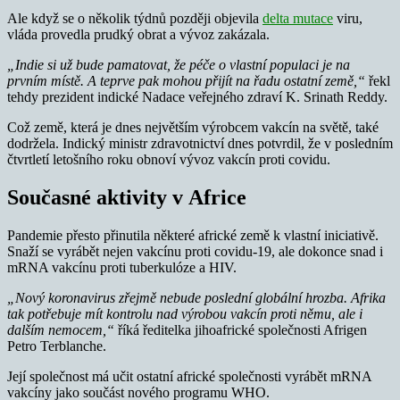
Ale když se o několik týdnů později objevila
delta mutace
viru,
vláda provedla prudký obrat a vývoz zakázala.
„Indie si už bude pamatovat, že péče o vlastní populaci je na
prvním místě. A teprve pak mohou přijít na řadu ostatní země,“
řekl
tehdy prezident indické Nadace veřejného zdraví K. Srinath Reddy.
Což země, která je dnes největším výrobcem vakcín na světě, také
dodržela. Indický ministr zdravotnictví dnes potvrdil, že v posledním
čtvrtletí letošního roku obnoví vývoz vakcín proti covidu.
Současné aktivity v Africe
Pandemie přesto přinutila některé africké země k vlastní iniciativě.
Snaží se vyrábět nejen vakcínu proti covidu-19, ale dokonce snad i
mRNA vakcínu proti tuberkulóze a HIV.
„Nový koronavirus zřejmě nebude poslední globální hrozba. Afrika
tak potřebuje mít kontrolu nad výrobou vakcín proti němu, ale i
dalším nemocem,“
říká ředitelka jihoafrické společnosti Afrigen
Petro Terblanche.
Její společnost má učit ostatní africké společnosti vyrábět mRNA
vakcíny jako součást nového programu WHO.