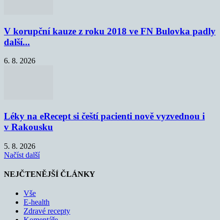
V korupční kauze z roku 2018 ve FN Bulovka padly
další...
6. 8. 2026
Léky na eRecept si čeští pacienti nově vyzvednou i
v Rakousku
5. 8. 2026
Načíst další
NEJČTENĚJŠÍ ČLÁNKY
Vše
E-health
Zdravé recepty
Komentáře