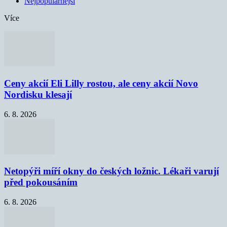
Nejpopulárnější
Více
Ceny akcií Eli Lilly rostou, ale ceny akcií Novo
Nordisku klesají
6. 8. 2026
Netopýři míří okny do českých ložnic. Lékaři varují
před pokousáním
6. 8. 2026