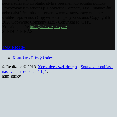
péče a zdravého životního stylu s přesahem do sociální politiky.
Provozovatelem serveru je Copywrite Company s.r.o. Publikování
nebo další šíření obsahu serveru www.zdravezpravy.cz je bez
souhlasu společnosti Copywrite Company zakázáno. Copyright [c]
2020 Copywrite Company s.r.o. / Copyright [c] ČTK.
Kontaktujte nás:
info@zdravezpravy.cz
SLEDUJTE NÁS
INZERCE
Kontakty / Etický kodex
© Realizace © 2018,
Xcreative - webdesign
. |
Spravovat souhlas s
nastavením osobních údajů
.
adm_sticky