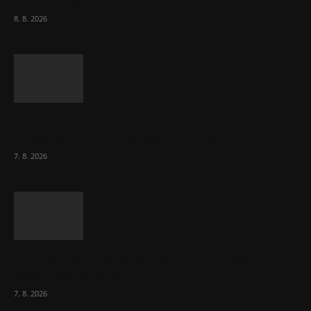
Američané jsou zdraví jako řípa
8. 8. 2026
Lékárny dostaly dalších 6 000 balení
chybějícího léku na rakovinu prsu
7. 8. 2026
Bez helmy na kolo, ale ani na koloběžku
nelez, varuje BESIP
7. 8. 2026