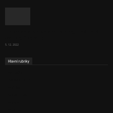
To, co se stalo ve stomatologii, je šílená
ostuda, říká Milan...
5. 12. 2022
Hlavní rubriky
Aktuality
Zdravotnictví
Politika
Sociální věci
Pojištění
Pharma