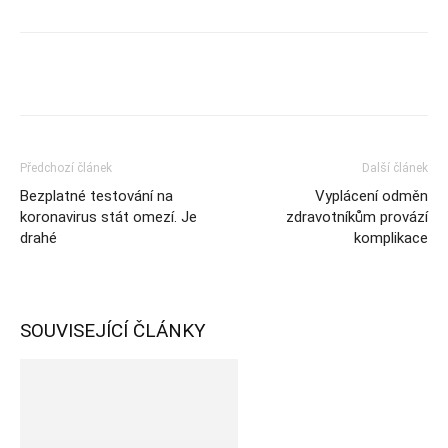
Předchozí článek
Další článek
Bezplatné testování na
Vyplácení odměn
koronavirus stát omezí. Je
zdravotníkům provází
drahé
komplikace
SOUVISEJÍCÍ ČLÁNKY