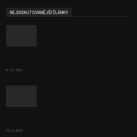
NEJDISKUTOVANĚJŠÍ ČLÁNKY
Část lékařů tvrdě zaútočila na prezidenta
ČLK Kubka
6. 12. 2021
Ministr Válek ocenil domov pro seniory za
70 000 měsíčně
10. 3. 2023