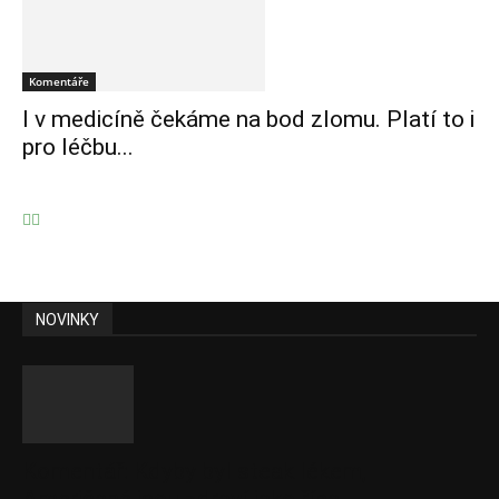
Komentáře
I v medicíně čekáme na bod zlomu. Platí to i
pro léčbu...
NOVINKY
Komentář: Kdyby byl steak lékem,