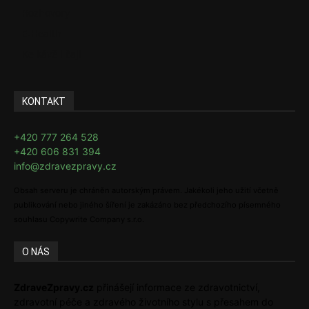
Rozhovory
E-Health
Ke kávě i čaji
KONTAKT
+420 777 264 528
+420 606 831 394
info@zdravezpravy.cz
Obsah serveru je chráněn autorským právem. Jakékoli jeho užití včetně
publikování nebo jiného šíření je zakázáno bez předchozího písemného
souhlasu Copywrite Company s.r.o.
O NÁS
ZdraveZpravy.cz
přinášejí informace ze zdravotnictví,
zdravotní péče a zdravého životního stylu s přesahem do