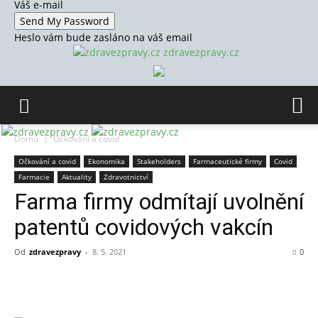
Váš e-mail
Heslo vám bude zasláno na váš email
zdravezpravy.cz
Domů
Očkování a covid
Očkování a covid
Ekonomika
Stakeholders
Farmaceutické firmy
Covid
Farmacie
Aktuality
Zdravotnictví
Farma firmy odmítají uvolnění
patentů covidových vakcín
Od
zdravezpravy
-
8. 5. 2021
0