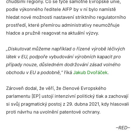
chudšími regiony. Co se týče samotné Evropské unie,
podle výkonného ředitele AIFP by v ní bylo namístě
hledat nové možnosti nastavení striktního regulatorního
prostředí, které přemírou administrativy neumožňuje
hladce a pružně reagovat na aktuální výzvy.
„Diskutovat můžeme například o řízené výrobě léčivých
látek v EU, podpoře vybudování výrobních kapacit pro
případy nouze, důsledném dodržování zásad volného
obchodu v EU a podobně,“
říká
Jakub Dvořáček
.
Zároveň dodal, že věří, že členové Evropského
parlamentu [EP] ustojí intenzivní politický tlak a zachovají
si svůj pragmatický postoj z 29. dubna 2021, kdy hlasovali
proti návrhu na uvolnění patentové ochrany.
–RED–