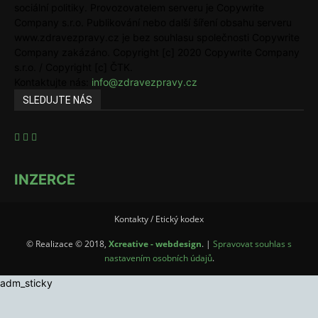
sociální politiky. Provozovatelem serveru je Copywrite
Company s.r.o. Publikování nebo další šíření obsahu serveru
www.zdravezpravy.cz je bez souhlasu společnosti Copywrite
Company zakázáno. Copyright [c] 2020 Copywrite Company
s.r.o. / Copyright [c] ČTK.
Kontaktujte nás:
info@zdravezpravy.cz
SLEDUJTE NÁS
INZERCE
Kontakty / Etický kodex
© Realizace © 2018,
Xcreative - webdesign
. |
Spravovat souhlas s
nastavením osobních údajů
.
adm_sticky