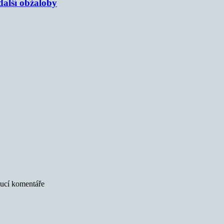
alší obžaloby
oucí komentáře