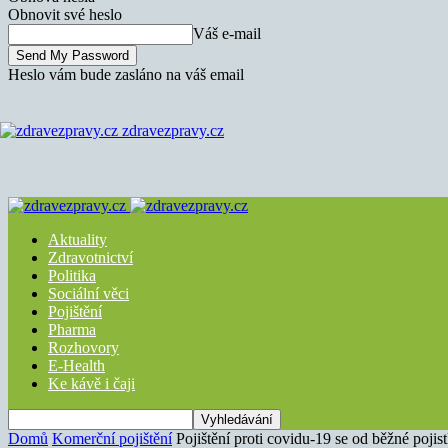
Obnovit své heslo
Váš e-mail
Heslo vám bude zasláno na váš email
zdravezpravy.cz
Aktuality
Zdravotnictví
Politika
Sociální věci
Pojištění
Pharma
Rozhovory
E-Health
Ke kávě i čaji
Domů
Komerční pojištění
Pojištění proti covidu-19 se od běžné pojist