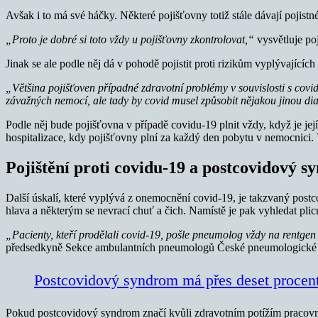
Avšak i to má své háčky. Některé pojišťovny totiž stále dávají pojist
„Proto je dobré si toto vždy u pojišťovny zkontrolovat,“
vysvětluje poj
Jinak se ale podle něj dá v pohodě pojistit proti rizikům vyplývající
„Většina pojišťoven případné zdravotní problémy v souvislosti s covidem
závažných nemocí, ale tady by covid musel způsobit nějakou jinou di
Podle něj bude pojišťovna v případě covidu-19 plnit vždy, když je její k
hospitalizace, kdy pojišťovny plní za každý den pobytu v nemocnici. 
Pojištění proti covidu-19 a postcovidový 
Další úskalí, které vyplývá z onemocnění covid-19, je takzvaný postco
hlava a některým se nevrací chuť a čich. Namístě je pak vyhledat plic
„Pacienty, kteří prodělali covid-19, pošle pneumolog vždy na rentgen pl
předsedkyně Sekce ambulantních pneumologů České pneumologické a 
Postcovidový syndrom má přes deset procent
Pokud postcovidový syndrom značí kvůli zdravotním potížím pracovní