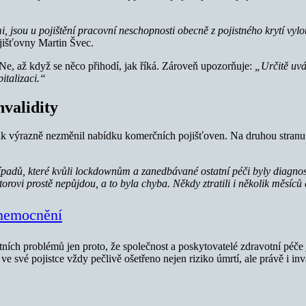
jsou u pojištění pracovní neschopnosti obecně z pojistného krytí vylo
jišťovny Martin Švec.
 Ne, až když se něco přihodí, jak říká. Zároveň upozorňuje:
„Určitě uvá
italizaci.“
nvalidity
rak výrazně nezměnil nabídku komerčních pojišťoven. Na druhou stranu a
adů, které kvůli lockdownům a zanedbávané ostatní péči byly diagnosti
ktorovi prostě nepůjdou, a to byla chyba. Někdy ztratili i několik měsíců
onemocnění
tních problémů jen proto, že společnost a poskytovatelé zdravotní péče
ve své pojistce vždy pečlivě ošetřeno nejen riziko úmrtí, ale právě i inv