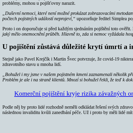
problémy, mohou u pojišťovny narazit.
„Duševní nemoci, které není možné prokázat zobrazovacími metodami, 
počtech pojistných událostí neprojeví,“
upozorňuje ředitel Simplea po
Proto i on doporučuje si před každým sjednáním pojištění toto ověřit.
jaký mělo onemocnění průběh. Hlavně to, zda si nemoc vyžádala hosp
U pojištění zůstává důležité krytí úmrtí a i
Stejně jako Pavel Krejčík i Martin Švec potvrzuje, že covid-19 nikte
zdravotního stavu u mnoha lidí.
„
Bohužel i my jsme v našem pojistném kmeni zaznamenali několik příp
Problém je ale i na straně klientů. Mnozí si bohužel řekli, že teď k do
Komerční pojištění kryje rizika závažných 
Podle něj by proto lidé rozhodně neměli odkládat řešení svých zdravo
následnou invaliditu kvůli zanedbání péče. Už i proto by měli lidé mít 