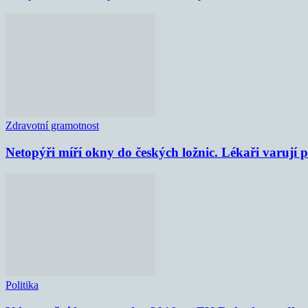
Zdravotní gramotnost
Netopýři míří okny do českých ložnic. Lékaři varují
Politika