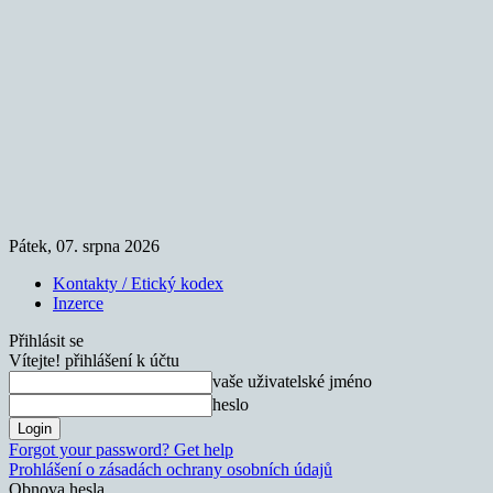
Pátek, 07. srpna 2026
Kontakty / Etický kodex
Inzerce
Přihlásit se
Vítejte! přihlášení k účtu
vaše uživatelské jméno
heslo
Forgot your password? Get help
Prohlášení o zásadách ochrany osobních údajů
Obnova hesla