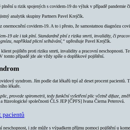
né plnění u rizik spojených s covidem-19 do výluk v případě pandemie č
istný analytik skupiny Partners Pavel Krejčík.
ch z onemocnění covidem-19. A to i přesto, že samostatnou diagnózu cov
-19 ale i tak plní. Standardně plní z rizika smrti, invalidity, či pracov
agnózu, například plicní selhávání,“
upřesňuje Pavel Krejčík.
lient pojištěn proti riziku smrti, invalidity a pracovní neschopnosti. Teo
V tomto případě jde ale vždy spíše o doplňkové pojištění.
syndrom
vidový syndrom. Jím podle dat lékařů trpí až deset procent pacientů. Ti
ního lékaře.
ic, provede spirometrii, tedy funkční vyšetření plic včetně difuze, změř
ftizeologické společnosti ČLS JEP [ČPFS] Ivana Čierna Peterová.
 pacientů
 neschopnost, i zde může s výpadkem příjmu pomoci pojištění u komer