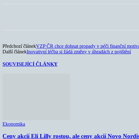
Sdílet
Předchozí článek
VZP ČR chce dohnat propady v péči finanční motiv
Další článek
Inovativní léčba si žádá změny v úhradách z pojištění
SOUVISEJÍCÍ ČLÁNKY
Ekonomika
Ceny akcií Eli Lilly rostou, ale ceny akcií Novo Nordi