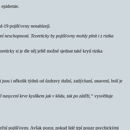
i epidemie.
id-19 pojišťovny nenabízejí.
ní neschopnosti. Teoreticky by pojišťovny mohly plnit i z rizika
reticky si je dle něj ještě možné sjednat také krytí rizika
 jsou i několik týdnů od úzdravy dušní, zadýchaní, unavení, bolí je
í nasycení krve kyslíkem jak v klidu, tak po zátěži,“
vysvětluje
ční pojišťovny. Avšak pozor, pokud lidé trpí pouze psychickými