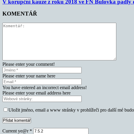
V korupční kauze z roku 2018 ve FN Bulovka padly d
KOMENTÁŘ
Please enter your comment!
Please enter your name here
You have entered an incorrect email address!
Please enter your email address here
Uložit jméno, email a www stránky v prohlížeči pro další mé bud
Current ye@r
*