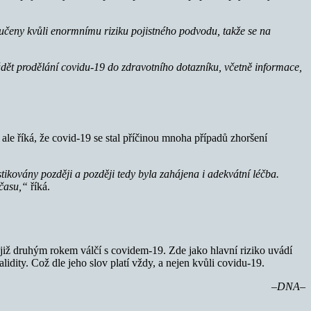
učeny kvůli enormnímu riziku pojistného podvodu, takže se na
dět prodělání covidu-19 do zdravotního dotazníku, včetně informace,
le říká, že covid-19 se stal příčinou mnoha případů zhoršení
kovány později a později tedy byla zahájena i adekvátní léčba.
 času,“
říká.
 již druhým rokem válčí s covidem-19. Zde jako hlavní riziko uvádí
alidity. Což dle jeho slov platí vždy, a nejen kvůli covidu-19.
–DNA–