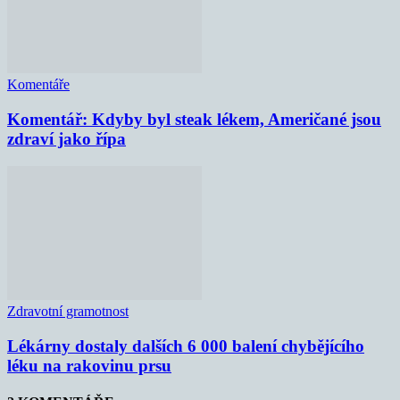
Komentáře
Komentář: Kdyby byl steak lékem, Američané jsou
zdraví jako řípa
Zdravotní gramotnost
Lékárny dostaly dalších 6 000 balení chybějícího
léku na rakovinu prsu