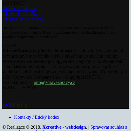
KONTAKT
+420 777 264 528
+420 606 831 394
info@zdravezpravy.cz
Obsah serveru je chráněn autorským právem. Jakékoli jeho užití včetně
publikování nebo jiného šíření je zakázáno bez předchozího písemného
souhlasu Copywrite Company s.r.o.
O NÁS
ZdraveZpravy.cz
přinášejí informace ze zdravotnictví, zdravotní
péče a zdravého životního stylu s přesahem do sociální politiky.
Provozovatelem serveru je Copywrite Company s.r.o. Publikování
nebo další šíření obsahu serveru www.zdravezpravy.cz je bez
souhlasu společnosti Copywrite Company zakázáno. Copyright [c]
2020 Copywrite Company s.r.o. / Copyright [c] ČTK.
Kontaktujte nás:
info@zdravezpravy.cz
SLEDUJTE NÁS
INZERCE
Kontakty / Etický kodex
© Realizace © 2018,
Xcreative - webdesign
. |
Spravovat souhlas s