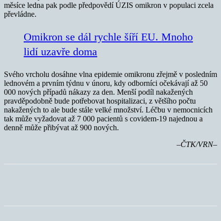
měsíce ledna pak podle předpovědí ÚZIS omikron v populaci zcela
převládne.
Omikron se dál rychle šíří EU. Mnoho
lidí uzavře doma
Svého vrcholu dosáhne vlna epidemie omikronu zřejmě v posledním
lednovém a prvním týdnu v únoru, kdy odborníci očekávají až 50
000 nových případů nákazy za den. Menší podíl nakažených
pravděpodobně bude potřebovat hospitalizaci, z většího počtu
nakažených to ale bude stále velké množství. Léčbu v nemocnicích
tak může vyžadovat až 7 000 pacientů s covidem-19 najednou a
denně může přibývat až 900 nových.
–ČTK/VRN–