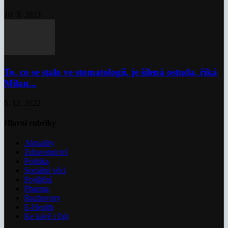
10. 3. 2023
To, co se stalo ve stomatologii, je šílená ostuda, říká
Milan...
5. 12. 2022
Hlavní rubriky
Aktuality
Zdravotnictví
Politika
Sociální věci
Pojištění
Pharma
Rozhovory
E-Health
Ke kávě i čaji