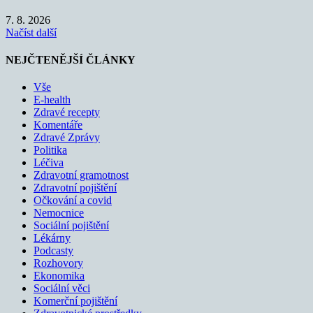
7. 8. 2026
Načíst další
NEJČTENĚJŠÍ ČLÁNKY
Vše
E-health
Zdravé recepty
Komentáře
Zdravé Zprávy
Politika
Léčiva
Zdravotní gramotnost
Zdravotní pojištění
Očkování a covid
Nemocnice
Sociální pojištění
Lékárny
Podcasty
Rozhovory
Ekonomika
Sociální věci
Komerční pojištění