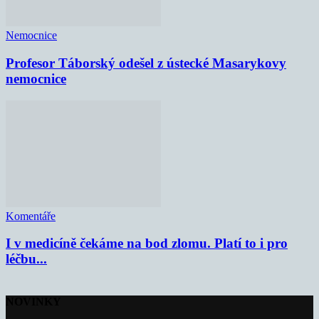
Nemocnice
Profesor Táborský odešel z ústecké Masarykovy
nemocnice
Komentáře
I v medicíně čekáme na bod zlomu. Platí to i pro
léčbu...
NOVINKY