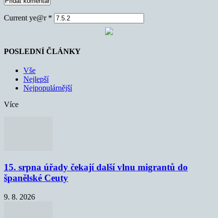
Current ye@r
*
POSLEDNÍ ČLÁNKY
Vše
Nejlepší
Nejpopulárnější
Více
15. srpna úřady čekají další vlnu migrantů do
španělské Ceuty
9. 8. 2026