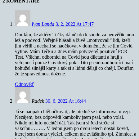
2 KOMENTÁŘE
Ivan Landa
3. 2. 2022 At 17:47
Doufám, že aktéry Tečky dá někdo k soudu za neuvěřitelnou
lež a podvod! Veřejně hlásali a lživě „motivovali“ lidi, kteří
jim věřili a nechali se naočkovat v domnění, že se jim Covid
vyhne. Mám Tečku a dnes mám potvrzený pozitivní PCR
Test. Všichni odborníci na Covid jsou diletanti a hrají s
veřejností pouze Covidový pokr. Tito pseudo-odborníci mají
bohužel silnější karty a tak si s lidmi dělají co chtějí. Doufám,
že je spravedlnost dožene.
Odpověď
Radek
30. 6. 2022 At 16:44
Já se naopak chtěl očkovat, ale předně se informovat u vzp.
Nezájem, bez odpovědi kamkoliv jsem psal, nebo volal.
Nikdo mi info nechtěl dát. Tak jsem si řekl strčte si
vakcínu……… V lednu jsem po dvou letech dostal kovid,
kterej sem doma vyležel, celkem nic zvláštního tpl. Zimnice, a