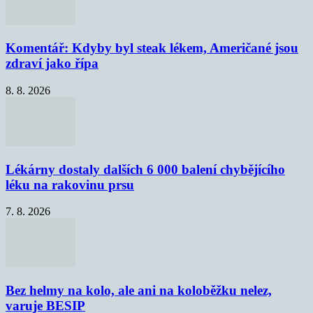
Komentář: Kdyby byl steak lékem, Američané jsou
zdraví jako řípa
8. 8. 2026
Lékárny dostaly dalších 6 000 balení chybějícího
léku na rakovinu prsu
7. 8. 2026
Bez helmy na kolo, ale ani na koloběžku nelez,
varuje BESIP