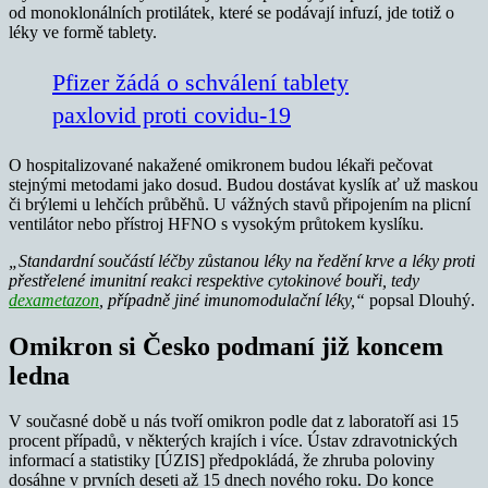
od monoklonálních protilátek, které se podávají infuzí, jde totiž o
léky ve formě tablety.
Pfizer žádá o schválení tablety
paxlovid proti covidu-19
O hospitalizované nakažené omikronem budou lékaři pečovat
stejnými metodami jako dosud. Budou dostávat kyslík ať už maskou
či brýlemi u lehčích průběhů. U vážných stavů připojením na plicní
ventilátor nebo přístroj HFNO s vysokým průtokem kyslíku.
„Standardní součástí léčby zůstanou léky na ředění krve a léky proti
přestřelené imunitní reakci respektive cytokinové bouři, tedy
dexametazon
, případně jiné imunomodulační léky,“
popsal Dlouhý.
Omikron si Česko podmaní již koncem
ledna
V současné době u nás tvoří omikron podle dat z laboratoří asi 15
procent případů, v některých krajích i více. Ústav zdravotnických
informací a statistiky [ÚZIS] předpokládá, že zhruba poloviny
dosáhne v prvních deseti až 15 dnech nového roku. Do konce