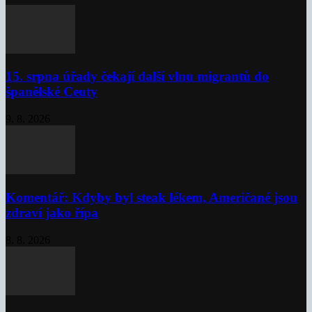
15. srpna úřady čekají další vlnu migrantů do
španělské Ceuty
9. 8. 2026
Komentář: Kdyby byl steak lékem, Američané jsou
zdraví jako řípa
8. 8. 2026