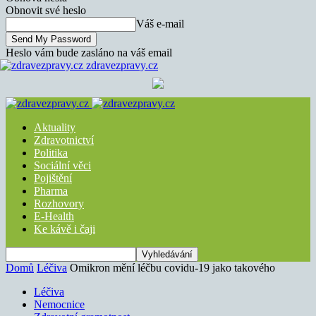
Obnovit své heslo
Váš e-mail
Heslo vám bude zasláno na váš email
zdravezpravy.cz
Aktuality
Zdravotnictví
Politika
Sociální věci
Pojištění
Pharma
Rozhovory
E-Health
Ke kávě i čaji
Domů
Léčiva
Omikron mění léčbu covidu-19 jako takového
Léčiva
Nemocnice