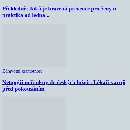
Přehledně: Jaká je hrazená prevence pro ženy u
praktika od ledna...
Zdravotní gramotnost
Netopýři míří okny do českých ložnic. Lékaři varují
před pokousáním