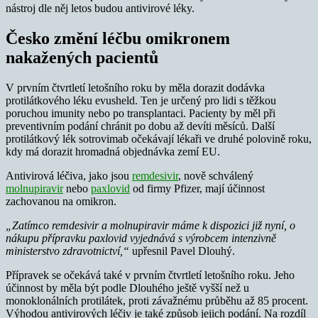
nástroj dle něj letos budou antivirové léky.
Česko změní léčbu omikronem
nakažených pacientů
V prvním čtvrtletí letošního roku by měla dorazit dodávka
protilátkového léku evusheld. Ten je určený pro lidi s těžkou
poruchou imunity nebo po transplantaci. Pacienty by měl při
preventivním podání chránit po dobu až devíti měsíců. Další
protilátkový lék sotrovimab očekávají lékaři ve druhé polovině roku,
kdy má dorazit hromadná objednávka zemí EU.
Antivirová léčiva, jako jsou
remdesivir
, nově schválený
molnupiravir
nebo
paxlovid
od firmy Pfizer, mají účinnost
zachovanou na omikron.
„Zatímco remdesivir a molnupiravir máme k dispozici již nyní, o
nákupu přípravku paxlovid vyjednává s výrobcem intenzivně
ministerstvo zdravotnictví,“
upřesnil Pavel Dlouhý.
Přípravek se očekává také v prvním čtvrtletí letošního roku. Jeho
účinnost by měla být podle Dlouhého ještě vyšší než u
monoklonálních protilátek, proti závažnému průběhu až 85 procent.
Výhodou antivirových léčiv je také způsob jejich podání. Na rozdíl