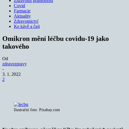
Zdravotní gramotnost
Covid
Farmacie
Aktuality
Zdravotnictví
Ke kávě a čaji
Omikron mění léčbu covidu-19 jako
takového
Od
zdravezpravy
-
3. 1. 2022
2
Ilustrační foto: Pixabay.com