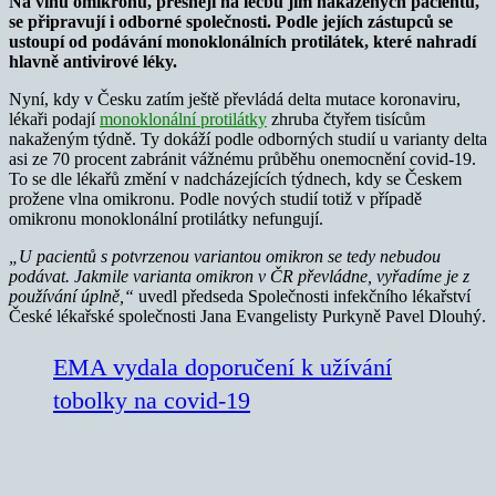
Na vlnu omikronu, přesněji na léčbu jím nakažených pacientů,
se připravují i odborné společnosti. Podle jejích zástupců se
ustoupí od podávání monoklonálních protilátek, které nahradí
hlavně antivirové léky.
Nyní, kdy v Česku zatím ještě převládá delta mutace koronaviru,
lékaři podají
monoklonální protilátky
zhruba čtyřem tisícům
nakaženým týdně. Ty dokáží podle odborných studií u varianty delta
asi ze 70 procent zabránit vážnému průběhu onemocnění covid-19.
To se dle lékařů změní v nadcházejících týdnech, kdy se Českem
prožene vlna omikronu. Podle nových studií totiž v případě
omikronu monoklonální protilátky nefungují.
„U pacientů s potvrzenou variantou omikron se tedy nebudou
podávat. Jakmile varianta omikron v ČR převládne, vyřadíme je z
používání úplně,“
uvedl předseda Společnosti infekčního lékařství
České lékařské společnosti Jana Evangelisty Purkyně Pavel Dlouhý.
EMA vydala doporučení k užívání
tobolky na covid-19