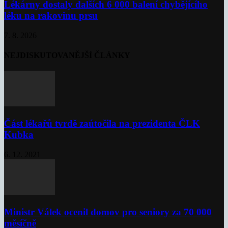
Lékárny dostaly dalších 6 000 balení chybějícího
léku na rakovinu prsu
7. 8. 2026
NEJDISKUTOVANĚJŠÍ ČLÁNKY
Část lékařů tvrdě zaútočila na prezidenta ČLK
Kubka
6. 12. 2021
Ministr Válek ocenil domov pro seniory za 70 000
měsíčně