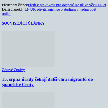
Předchozí článek
Přejít k praktikovi pro dospělé lze již ve věku 14 let
Další článek
1. LF UK přivítá zájemce o studium 8. ledna opět
online
SOUVISEJÍCÍ ČLÁNKY
Zdravé Zprávy
15. srpna úřady čekají další vlnu migrantů do
španělské Ceuty