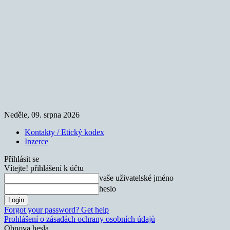
Neděle, 09. srpna 2026
Kontakty / Etický kodex
Inzerce
Přihlásit se
Vítejte! přihlášení k účtu
vaše uživatelské jméno
heslo
Forgot your password? Get help
Prohlášení o zásadách ochrany osobních údajů
Obnova hesla