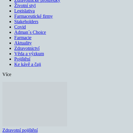
Zdravotnické prostředky
Životní styl
Legislativa
Farmaceutické firmy
Stakeholders
Covid
Adman´s Choice
Farmacie
Aktuality
Zdravotnictví
Věda a výzkum
Pojištění
Ke kávě a čaji
Více
Zdravotní pojištění