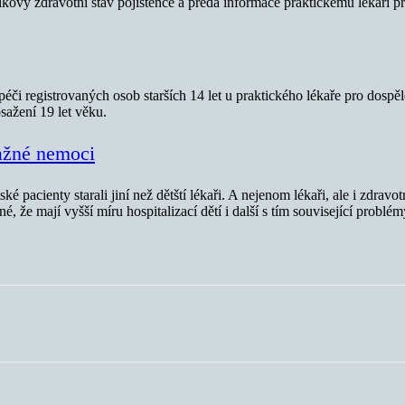
kový zdravotní stav pojištěnce a předá informace praktickému lékaři pr
éči registrovaných osob starších 14 let u praktického lékaře pro dospě
osažení 19 let věku.
važné nemoci
ské pacienty starali jiní než dětští lékaři. A nejenom lékaři, ale i zdra
, že mají vyšší míru hospitalizací dětí i další s tím související problém