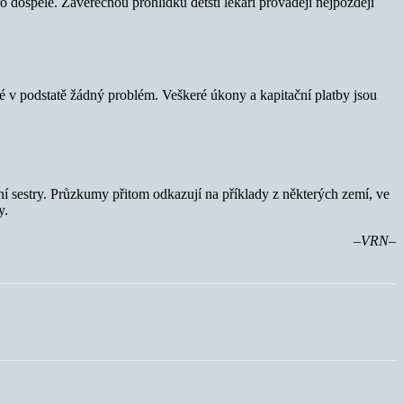
o dospělé. Závěrečnou prohlídku dětští lékaři provádějí nejpozději
lé v podstatě žádný problém. Veškeré úkony a kapitační platby jsou
votní sestry. Průzkumy přitom odkazují na příklady z některých zemí, ve
y.
–VRN–