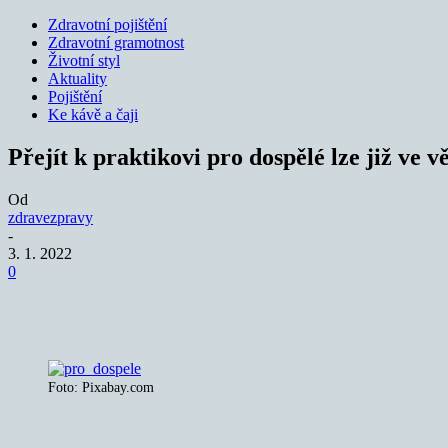
Zdravotní pojištění
Zdravotní gramotnost
Životní styl
Aktuality
Pojištění
Ke kávě a čaji
Přejít k praktikovi pro dospělé lze již ve v
Od
zdravezpravy
-
3. 1. 2022
0
Sdílet
Foto: Pixabay.com