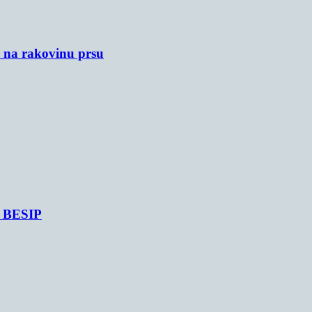
u na rakovinu prsu
je BESIP