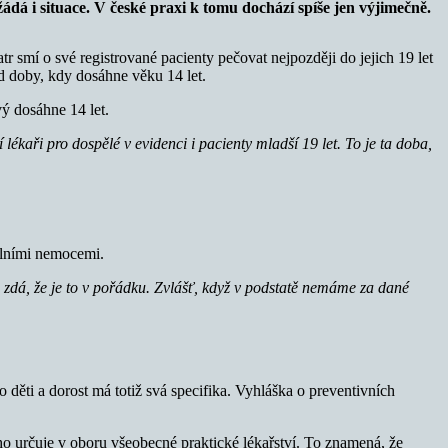
 žádá i situace. V české praxi k tomu dochází spíše jen výjimečně.
tr smí o své registrované pacienty pečovat nejpozději do jejich 19 let
od doby, kdy dosáhne věku 14 let.
vý dosáhne 14 let.
 lékaři pro dospělé v evidenci i pacienty mladší 19 let. To je ta doba,
iálními nemocemi.
i zdá, že je to v pořádku. Zvlášť, když v podstatě nemáme za dané
o děti a dorost má totiž svá specifika. Vyhláška o preventivních
 ho určuje v oboru všeobecné praktické lékařství. To znamená, že