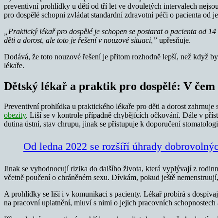
preventivní prohlídky u dětí od tří let ve dvouletých intervalech nejso
pro dospělé schopni zvládat standardní zdravotní péči o pacienta od je
„Praktický lékař pro dospělé je schopen se postarat o pacienta od 14 
děti a dorost, ale toto je řešení v nouzové situaci,”
upřesňuje.
Dodává, že toto nouzové řešení je přitom rozhodně lepší, než když by 
lékaře.
Dětský lékař a praktik pro dospělé: V čem s
Preventivní prohlídka u praktického lékaře pro děti a dorost zahrnuje
obezity
. Liší se v kontrole případně chybějících očkování. Dále v pří
dutina ústní, stav chrupu, jinak se přistupuje k doporučení stomatolog
Od ledna 2022 se rozšíří úhrady dobrovolný
Jinak se vyhodnocují rizika do dalšího života, která vyplývají z rodi
včetně poučení o chráněném sexu. Dívkám, pokud ještě nemenstruují
A prohlídky se liší i v komunikaci s pacienty. Lékař probírá s dospív
na pracovní uplatnění, mluví s nimi o jejich pracovních schopnostech