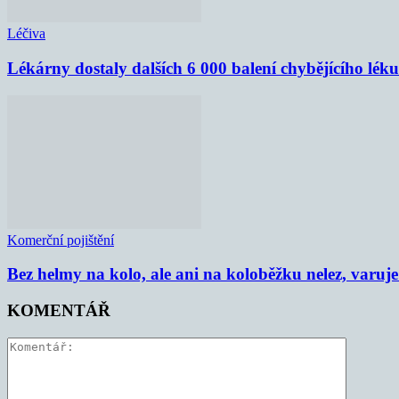
Léčiva
Lékárny dostaly dalších 6 000 balení chybějícího lék
Komerční pojištění
Bez helmy na kolo, ale ani na koloběžku nelez, varu
KOMENTÁŘ