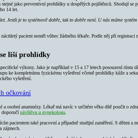
u stejné jako preventivní prohlídky u dospělých pojištěnců. Shodují se p
ho 14 let.
let. Jestli je to systémově dobře, tak to dobře není. U nás máme systém
náctiletý pacient neměl vůbec žádného lékaře. Podle něj při registraci
e liší prohlídky
 specifické výkony. Jako je například v 15 a 17 letech posouzení růstu
stupu ke kompletnímu fyzickému vyšetření včetně prohlídky kůže a sekun
ického vyšetření.
ch očkování
nné a osobní anamnézy. Lékař má navíc v určitém věku dítě poučit o zdra
, doporučí
návštěvu u gynekologa
.
ajícím pacientem také pracovní a případně studijní zaměření. S dětmi a
 a zájmech.