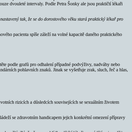
ouze dvouleté intervaly. Podle Petra Šonky ale jsou praktičtí lékaři
 nastavený tak, že se do dorostového věku stará praktický lékař pro
 nového pacienta spíše záleží na volné kapacitě daného praktického
 dítěte podle grafů pro odhalení případné podvýživy, nadváhy nebo
dárních pohlavních znaků. Jinak se vyšetřuje zrak, sluch, řeč a hlas,
votních rizicích a důsledcích souvisejících se sexuálním životem
 mládeží se zdravotním handicapem jejich konkrétní omezení přípravy