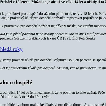
echází v 18 letech. Možné to je ale už ve věku 14 let a někdy si to
 k praktikovi pro dospělé dosažením plnoletosti, tedy v 18 letech. Pedia
 ale je praktický lékař pro dospělé oprávněn registrovat pojištěnce již 
 k praktikovi pro dospělé požádat nejdříve v měsíci, ve kterém mladist
ud je to přání pacienta nebo rodiny pacienta, tak už dnes mají praktičtí
 předseda Sdružení praktických lékařů ČR [SPL ČR] Petr Šonka.
 hledá roky
starají praktičtí lékaři pro dospělé. Výjimka jsou jen pacienti se spec
let k praktickému lékaři pro dospělé. Ale tam, kde to jinak nejde, se m
jako o dospělé
již od jejich 14 let ovšem neznamená, že je povinen to také udělat. Péče 
ti a dorost. A to až do 19 let věku.
 prohlídek v oboru praktické lékařství pro děti a dorost. A samostatně