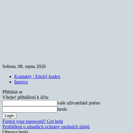
Sobota, 08. srpna 2026
Kontakty / Etický kodex
Inzerce
Přihlásit se
Vítejte! přihlášení k účtu
vaše uživatelské jméno
heslo
Forgot your password? Get help
Prohlášení o zásadách ochrany osobních údajů
Obnova hesla