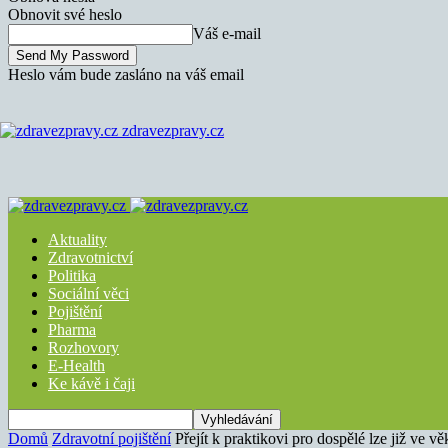
Obnovit své heslo
Váš e-mail
Heslo vám bude zasláno na váš email
zdravezpravy.cz
Aktuality
Zdravotnictví
Politika
Sociální věci
Pojištění
Pharma
Rozhovory
E-Health
Ke kávě i čaji
Domů
Zdravotní pojištění
Přejít k praktikovi pro dospělé lze již ve vě