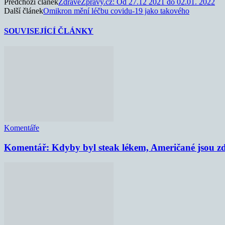
Předchozí článek
ZdraveZpravy.cz: Od 27.12 2021 do 02.01. 2022
Další článek
Omikron mění léčbu covidu-19 jako takového
SOUVISEJÍCÍ ČLÁNKY
Komentáře
Komentář: Kdyby byl steak lékem, Američané jsou zd