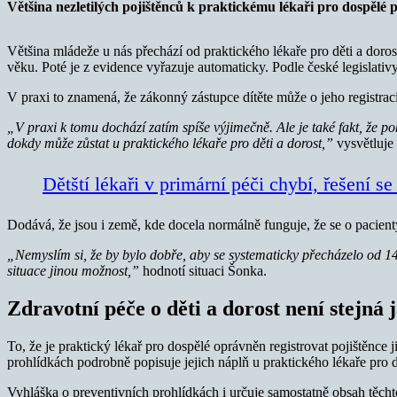
Většina nezletilých pojištěnců k praktickému lékaři pro dospělé př
Většina mládeže u nás přechází od praktického lékaře pro děti a dorost
věku. Poté je z evidence vyřazuje automaticky. Podle české legislativy
V praxi to znamená, že zákonný zástupce dítěte může o jeho registraci
„V praxi k tomu dochází zatím spíše výjimečně. Ale je také fakt, že pok
dokdy může zůstat u praktického lékaře pro děti a dorost,”
vysvětluje
Dětští lékaři v primární péči chybí, řešení se
Dodává, že jsou i země, kde docela normálně funguje, že se o pacienty 
„Nemyslím si, že by bylo dobře, aby se systematicky přecházelo od 14 
situace jinou možnost,”
hodnotí situaci Šonka.
Zdravotní péče o děti a dorost není stejná 
To, že je praktický lékař pro dospělé oprávněn registrovat pojištěnce 
prohlídkách podrobně popisuje jejich náplň u praktického lékaře pro dě
Vyhláška o preventivních prohlídkách i určuje samostatně obsah těchto