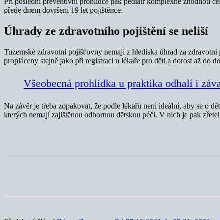
Při poslední preventivní prohlídce pak pediatr komplexně zhodnotí cel
přede dnem dovršení 19 let pojištěnce.
Úhrady ze zdravotního pojištění se neliší
Tuzemské zdravotní pojišťovny nemají z hlediska úhrad za zdravotní p
propláceny stejně jako při registraci u lékaře pro děti a dorost až do d
Všeobecná prohlídka u praktika odhalí i zá
Na závěr je třeba zopakovat, že podle lékařů není ideální, aby se o dět
kterých nemají zajištěnou odbornou dětskou péči. V nich je pak zřetelné
Sdílet