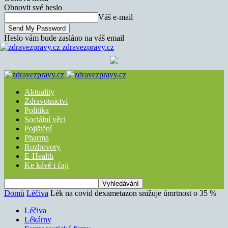
Obnovit své heslo
Váš e-mail
Heslo vám bude zasláno na váš email
zdravezpravy.cz
Aktuality
Zdravotnictví
Politika
Sociální věci
Pojištění
Pharma
Rozhovory
E-Health
Ke kávě i čaji
Domů
Léčiva
Lék na covid dexametazon snižuje úmrtnost o 35 %
Léčiva
Lékárny