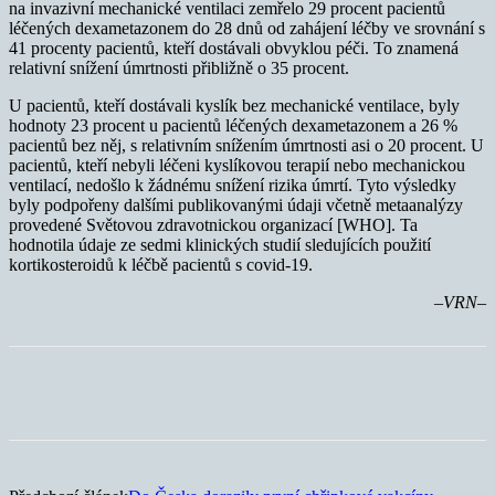
na invazivní mechanické ventilaci zemřelo 29 procent pacientů
léčených dexametazonem do 28 dnů od zahájení léčby ve srovnání s
41 procenty pacientů, kteří dostávali obvyklou péči. To znamená
relativní snížení úmrtnosti přibližně o 35 procent.
U pacientů, kteří dostávali kyslík bez mechanické ventilace, byly
hodnoty 23 procent u pacientů léčených dexametazonem a 26 %
pacientů bez něj, s relativním snížením úmrtnosti asi o 20 procent. U
pacientů, kteří nebyli léčeni kyslíkovou terapií nebo mechanickou
ventilací, nedošlo k žádnému snížení rizika úmrtí. Tyto výsledky
byly podpořeny dalšími publikovanými údaji včetně metaanalýzy
provedené Světovou zdravotnickou organizací [WHO]. Ta
hodnotila údaje ze sedmi klinických studií sledujících použití
kortikosteroidů k léčbě pacientů s covid-19.
–VRN–