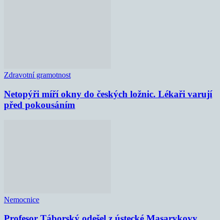
Zdravotní gramotnost
Netopýři míří okny do českých ložnic. Lékaři varují
před pokousáním
Nemocnice
Profesor Táborský odešel z ústecké Masarykovy