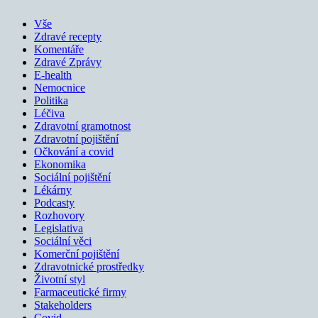
Vše
Zdravé recepty
Komentáře
Zdravé Zprávy
E-health
Nemocnice
Politika
Léčiva
Zdravotní gramotnost
Zdravotní pojištění
Očkování a covid
Ekonomika
Sociální pojištění
Lékárny
Podcasty
Rozhovory
Legislativa
Sociální věci
Komerční pojištění
Zdravotnické prostředky
Životní styl
Farmaceutické firmy
Stakeholders
Covid