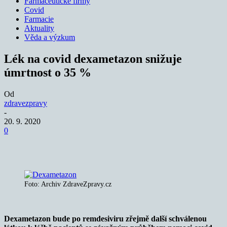
Farmaceutické firmy
Covid
Farmacie
Aktuality
Věda a výzkum
Lék na covid dexametazon snižuje
úmrtnost o 35 %
Od
zdravezpravy
-
20. 9. 2020
0
Foto: Archiv ZdraveZpravy.cz
Dexametazon bude po remdesiviru zřejmě další schválenou