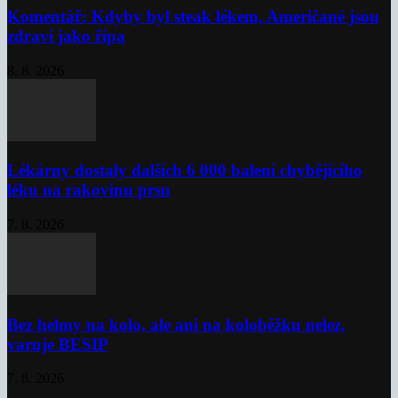
Komentář: Kdyby byl steak lékem, Američané jsou
zdraví jako řípa
8. 8. 2026
Lékárny dostaly dalších 6 000 balení chybějícího
léku na rakovinu prsu
7. 8. 2026
Bez helmy na kolo, ale ani na koloběžku nelez,
varuje BESIP
7. 8. 2026