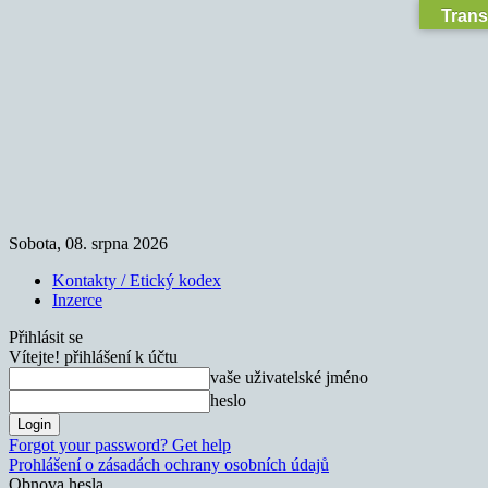
Trans
Sobota, 08. srpna 2026
Kontakty / Etický kodex
Inzerce
Přihlásit se
Vítejte! přihlášení k účtu
vaše uživatelské jméno
heslo
Forgot your password? Get help
Prohlášení o zásadách ochrany osobních údajů
Obnova hesla