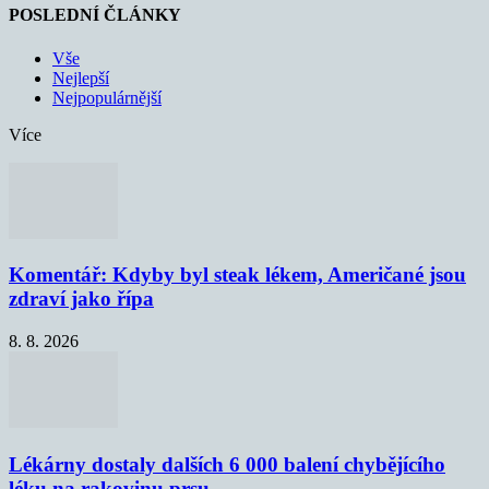
POSLEDNÍ ČLÁNKY
Vše
Nejlepší
Nejpopulárnější
Více
Komentář: Kdyby byl steak lékem, Američané jsou
zdraví jako řípa
8. 8. 2026
Lékárny dostaly dalších 6 000 balení chybějícího
léku na rakovinu prsu