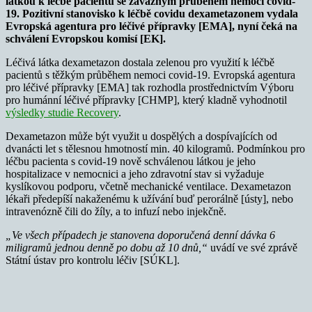
látkou k léčbě pacientů se závažným průběhem nemoci covid-
19. Pozitivní stanovisko k léčbě covidu dexametazonem vydala
Evropská agentura pro léčivé přípravky [EMA], nyní čeká na
schválení Evropskou komisí [EK].
Léčivá látka dexametazon dostala zelenou pro využití k léčbě
pacientů s těžkým průběhem nemoci covid-19. Evropská agentura
pro léčivé přípravky [EMA] tak rozhodla prostřednictvím Výboru
pro humánní léčivé přípravky [CHMP], který kladně vyhodnotil
výsledky studie Recovery
.
Dexametazon může být využit u dospělých a dospívajících od
dvanácti let s tělesnou hmotností min. 40 kilogramů. Podmínkou pro
léčbu pacienta s covid-19 nově schválenou látkou je jeho
hospitalizace v nemocnici a jeho zdravotní stav si vyžaduje
kyslíkovou podporu, včetně mechanické ventilace. Dexametazon
lékaři předepíší nakaženému k užívání buď perorálně [ústy], nebo
intravenózně čili do žíly, a to infuzí nebo injekčně.
„Ve všech případech je stanovena doporučená denní dávka 6
miligramů jednou denně po dobu až 10 dnů,“
uvádí ve své zprávě
Státní ústav pro kontrolu léčiv [SÚKL].