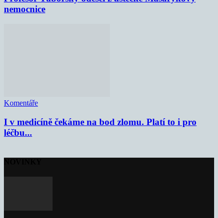
nemocnice
Komentáře
I v medicíně čekáme na bod zlomu. Platí to i pro
léčbu...
NOVINKY