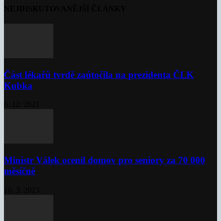
NEJDISKUTOVANĚJŠÍ ČLÁNKY
Část lékařů tvrdě zaútočila na prezidenta ČLK
Kubka
6. 12. 2021
Ministr Válek ocenil domov pro seniory za 70 000
měsíčně
10. 3. 2023