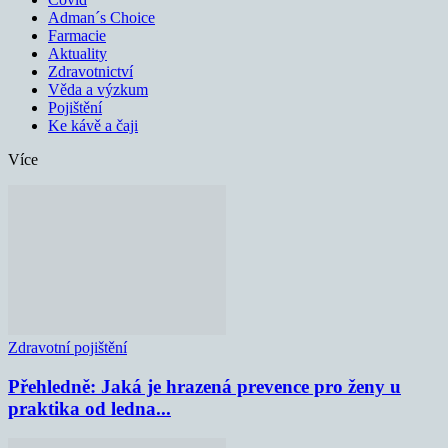
Adman´s Choice
Farmacie
Aktuality
Zdravotnictví
Věda a výzkum
Pojištění
Ke kávě a čaji
Více
Zdravotní pojištění
Přehledně: Jaká je hrazená prevence pro ženy u
praktika od ledna...