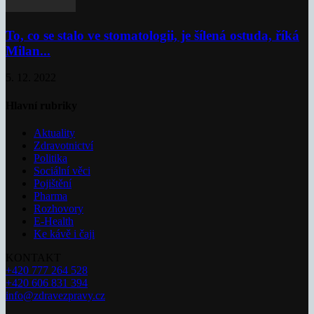
To, co se stalo ve stomatologii, je šílená ostuda, říká
Milan...
5. 12. 2022
Hlavní rubriky
Aktuality
Zdravotnictví
Politika
Sociální věci
Pojištění
Pharma
Rozhovory
E-Health
Ke kávě i čaji
KONTAKT
+420 777 264 528
+420 606 831 394
info@zdravezpravy.cz