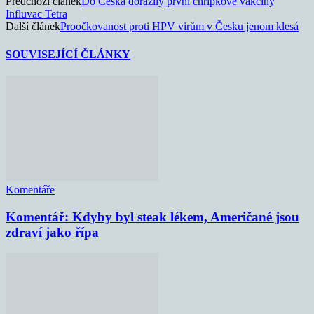
Předchozí článek
Do Česka dorazily první chřipkové vakcíny
Influvac Tetra
Další článek
Proočkovanost proti HPV virům v Česku jenom klesá
SOUVISEJÍCÍ ČLÁNKY
Komentáře
Komentář: Kdyby byl steak lékem, Američané jsou
zdraví jako řípa