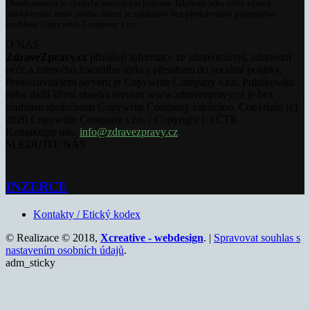
Obsah serveru je chráněn autorským právem. Jakékoli jeho užití včetně
publikování nebo jiného šíření je zakázáno bez předchozího písemného
souhlasu Copywrite Company s.r.o.
O NÁS
ZdraveZpravy.cz
přinášejí informace ze zdravotnictví, zdravotní
péče a zdravého životního stylu s přesahem do sociální politiky.
Provozovatelem serveru je Copywrite Company s.r.o. Publikování
nebo další šíření obsahu serveru www.zdravezpravy.cz je bez
souhlasu společnosti Copywrite Company zakázáno. Copyright [c]
2020 Copywrite Company s.r.o. / Copyright [c] ČTK.
Kontaktujte nás:
info@zdravezpravy.cz
SLEDUJTE NÁS
INZERCE
Kontakty / Etický kodex
© Realizace © 2018,
Xcreative - webdesign
. |
Spravovat souhlas s
nastavením osobních údajů
.
adm_sticky