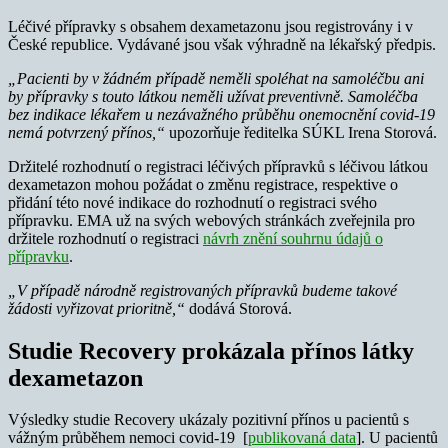
Léčivé přípravky s obsahem dexametazonu jsou registrovány i v
České republice. Vydávané jsou však výhradně na lékařský předpis.
„Pacienti by v žádném případě neměli spoléhat na samoléčbu ani
by přípravky s touto látkou neměli užívat preventivně. Samoléčba
bez indikace lékařem u nezávažného průběhu onemocnění covid-19
nemá potvrzený přínos,“
upozorňuje ředitelka SÚKL Irena Storová.
Držitelé rozhodnutí o registraci léčivých přípravků s léčivou látkou
dexametazon mohou požádat o změnu registrace, respektive o
přidání této nové indikace do rozhodnutí o registraci svého
přípravku. EMA už na svých webových stránkách zveřejnila pro
držitele rozhodnutí o registraci
návrh znění souhrnu údajů o
přípravku
.
„V případě národně registrovaných přípravků budeme takové
žádosti vyřizovat prioritně,“
dodává Storová.
Studie Recovery prokázala přínos látky
dexametazon
Výsledky studie Recovery ukázaly pozitivní přínos u pacientů s
vážným průběhem nemoci covid-19 [
publikovaná data
]. U pacientů