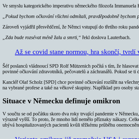
Ve smyslu kategorického imperativu německého filozofa Immanuela Kant
„Pokud bychom očkování všichni odmítali, pravděpodobně bychom p
Zároveň vyjádřil přesvědčení, že Němci vstupují do třetího roku pand
„Zda bude rozsévat méně žalu a smrti,“
řekl doslova Lauterbach.
Až se covid stane normou, hra skončí, tvrdí 
Šéf poslanců vládnoucí SPD Rolf Mützenich počítá s tím, že hlasova
povinné očkování zdravotníků, pečovatelů a záchranářů. Pokud se ti d
Kancléř Olaf Scholz [SPD] chce povinné očkování rozšířit na všechny 
na vybrané profese a také na věkové skupiny. Například pro osoby starš
Situace v Německu definuje omikron
V součtu se od počátku skoro dva roky trvající pandemie v Německu, 
výrazně vyšší. To proto, že mnoho lidí nemělo příznaky nákazy. Celk
ubývá hospitalizovaných pacientů kvůli těžkému průběhu onemocněn