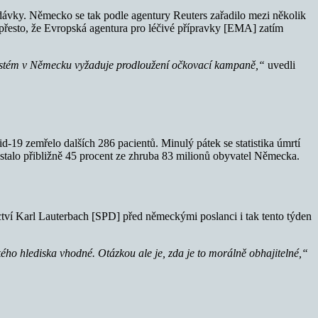
ávky. Německo se tak podle agentury Reuters zařadilo mezi několik
 přesto, že Evropská agentura pro léčivé přípravky [EMA] zatím
ystém v Německu vyžaduje prodloužení očkovací kampaně,“
uvedli
-19 zemřelo dalších 286 pacientů. Minulý pátek se statistika úmrtí
stalo přibližně 45 procent ze zhruba 83 milionů obyvatel Německa.
tví Karl Lauterbach [SPD] před německými poslanci i tak tento týden
ého hlediska vhodné. Otázkou ale je, zda je to morálně obhajitelné,“