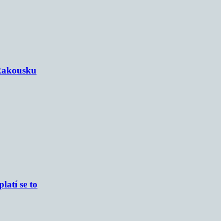
 Rakousku
atí se to