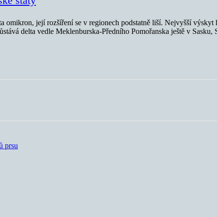
ké státy
a omikron, její rozšíření se v regionech podstatně liší. Nejvyšší výsky
tává delta vedle Meklenburska-Předního Pomořanska ještě v Sasku, S
ů prsu