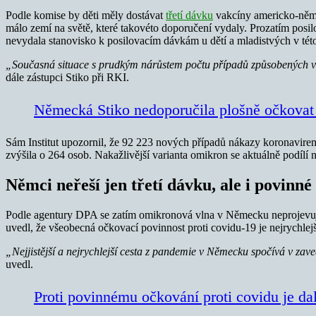
Podle komise by děti měly dostávat
třetí dávku
vakcíny americko-něme
málo zemí na světě, které takovéto doporučení vydaly. Prozatím posil
nevydala stanovisko k posilovacím dávkám u dětí a mladistvých v této
„Současná situace s prudkým nárůstem počtu případů způsobených v
dále zástupci Stiko při RKI.
Německá Stiko nedoporučila plošně očkovat d
Sám Institut upozornil, že 92 223 nových případů nákazy koronavirem 
zvýšila o 264 osob. Nakažlivější varianta omikron se aktuálně podíl
Němci neřeší jen třetí dávku, ale i povinné
Podle agentury DPA se zatím omikronová vlna v Německu neprojevuje 
uvedl, že všeobecná očkovací povinnost proti covidu-19 je nejrychlej
„Nejjistější a nejrychlejší cesta z pandemie v Německu spočívá v zav
uvedl.
Proti povinnému očkování proti covidu je dalš