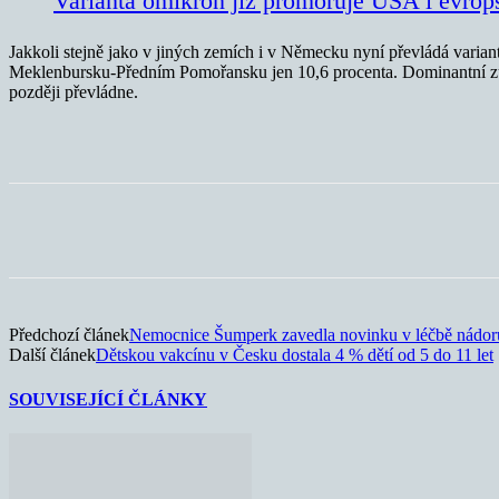
Varianta omikron již promořuje USA i evrops
Jakkoli stejně jako v jiných zemích i v Německu nyní převládá variant
Meklenbursku-Předním Pomořansku jen 10,6 procenta. Dominantní zůs
později převládne.
Sdílet
Předchozí článek
Nemocnice Šumperk zavedla novinku v léčbě nádor
Další článek
Dětskou vakcínu v Česku dostala 4 % dětí od 5 do 11 let
SOUVISEJÍCÍ ČLÁNKY