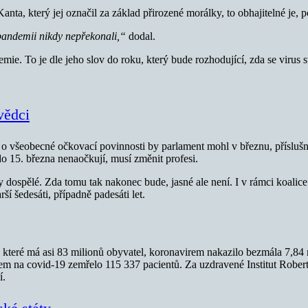
a, který jej označil za základ přirozené morálky, to obhajitelné je, 
andemii nikdy nepřekonali,“
dodal.
emie. To je dle jeho slov do roku, který bude rozhodující, zda se virus
vědci
t o všeobecné očkovací povinnosti by parlament mohl v březnu, příslu
o 15. března nenaočkují, musí změnit profesi.
dospělé. Zda tomu tak nakonec bude, jasné ale není. I v rámci koalice 
í šedesáti, případně padesáti let.
které má asi 83 milionů obyvatel, koronavirem nakazilo bezmála 7,84 m
em na covid-19 zemřelo 115 337 pacientů. Za uzdravené Institut Rober
í.