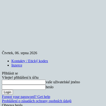
Čtvrtek, 06. srpna 2026
Kontakty / Etický kodex
Inzerce
Přihlásit se
Vítejte! přihlášení k účtu
vaše uživatelské jméno
heslo
Forgot your password? Get help
Prohlášení o zásadách ochrany osobních údajů
Obnova hesla