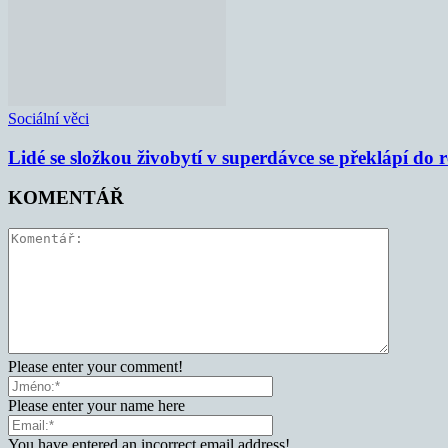
Sociální věci
Lidé se složkou živobytí v superdávce se překlápí do 
KOMENTÁŘ
Please enter your comment!
Please enter your name here
You have entered an incorrect email address!