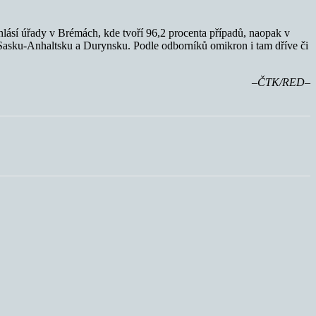
t hlásí úřady v Brémách, kde tvoří 96,2 procenta případů, naopak v
asku-Anhaltsku a Durynsku. Podle odborníků omikron i tam dříve či
–ČTK/RED–