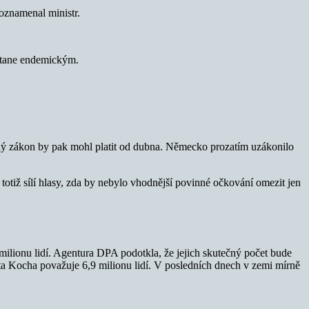
poznamenal ministr.
 stane endemickým.
šný zákon by pak mohl platit od dubna. Německo prozatím uzákonilo
totiž sílí hlasy, zda by nebylo vhodnější povinné očkování omezit jen
ilionu lidí. Agentura DPA podotkla, že jejich skutečný počet bude
ta Kocha považuje 6,9 milionu lidí. V posledních dnech v zemi mírně