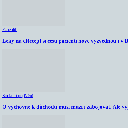
E-health
Léky na eRecept si čeští pacienti nově vyzvednou i v
Sociální pojištění
O výchovné k důchodu musí muži i zabojovat. Ale vypl