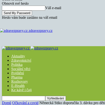
Obnovit své heslo
Váš e-mail
Heslo vám bude zasláno na váš email
zdravezpravy.cz
Aktuality
Zdravotnictví
Politika
Sociální věci
Pojištění
Pharma
Rozhovory
E-Health
Ke kávě i čaji
Domů
Očkování a covid
Německá Stiko doporučila 3. dávku pro děti 