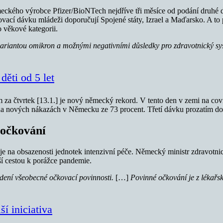
ckého výrobce Pfizer/BioNTech nejdříve tři měsíce od podání druhé d
ovací dávku mládeži doporučují Spojené státy, Izrael a Maďarsko. A to
 věkové kategorii.
ariantou omikron a možnými negativními důsledky pro zdravotnický s
ěti od 5 let
za čtvrtek [13.1.] je nový německý rekord. V tento den v zemi na covid
í na nových nákazách v Německu ze 73 procent. Třetí dávku prozatím do
 očkování
na obsazenosti jednotek intenzivní péče. Německý ministr zdravotnic
ší cestou k porážce pandemie.
edení všeobecné očkovací povinnosti.
[…]
Povinné očkování je z lékařsk
í iniciativa