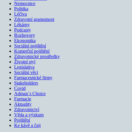
Nemocnice
Politika
Léčiva
Zdravotní gramotnost
Lékárny
Podcasty
Rozhovory
Ekonomika
Sociální pojištění
Komerční pojištění
Zdravotnické prostředky
Životní styl
Legislativa
Sociální věci
Farmaceutické firmy
Stakeholders
Covid
Adman´s Choice
Farmacie
Aktuality
Zdravotnictví
Věda a výzkum
Pojištění
Ke kávě a čaji