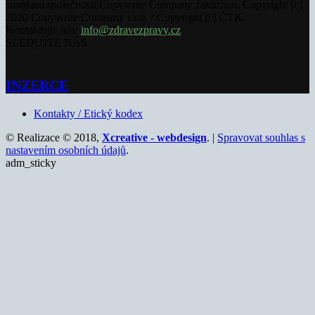
souhlasu společnosti Copywrite Company zakázáno. Copyright [c]
2020 Copywrite Company s.r.o. / Copyright [c] ČTK.
Kontaktujte nás:
info@zdravezpravy.cz
SLEDUJTE NÁS
INZERCE
Kontakty / Etický kodex
© Realizace © 2018,
Xcreative - webdesign
. |
Spravovat souhlas s
nastavením osobních údajů
.
adm_sticky