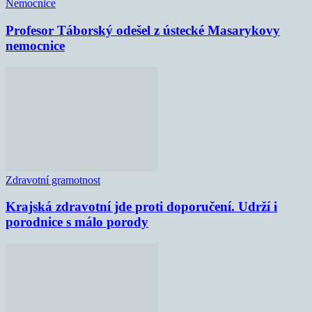
Nemocnice
Profesor Táborský odešel z ústecké Masarykovy
nemocnice
Zdravotní gramotnost
Krajská zdravotní jde proti doporučení. Udrží i
porodnice s málo porody