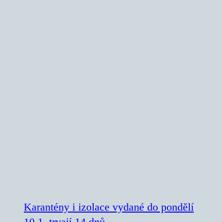
Karantény i izolace vydané do pondělí
10.1. trvají 14 dnů