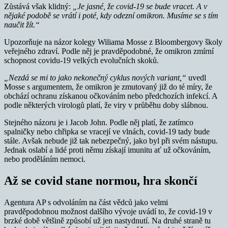
Zůstává však klidný:
„Je jasné, že covid-19 se bude vracet.
A v
nějaké podobě se vrátí i poté, kdy odezní omikron. Musíme se s tím
naučit žít.“
Upozorňuje na názor kolegy Wiliama Mosse z Bloombergovy školy
veřejného zdraví. Podle něj je pravděpodobné, že omikron zmírní
schopnost covidu-19 velkých evolučních skoků.
„Nezdá se mi to jako nekonečný cyklus nových variant,“
uvedl
Mosse s argumentem, že omikron je zmutovaný již do té míry, že
obchází ochranu získanou očkováním nebo předchozích infekcí. A
podle některých virologů platí, že viry v průběhu doby slábnou.
Stejného názoru je i Jacob John. Podle něj platí, že zatímco
spalničky nebo chřipka se vracejí ve vlnách, covid-19 tady bude
stále. Avšak nebude již tak nebezpečný, jako byl při svém nástupu.
Jednak oslabí a lidé proti němu získají imunitu ať už očkováním,
nebo proděláním nemoci.
Až se covid stane normou, hra skončí
Agentura AP s odvoláním na část vědců jako velmi
pravděpodobnou možnost dalšího vývoje uvádí to, že covid-19 v
brzké době většině způsobí už jen nastydnutí. Na druhé straně tu