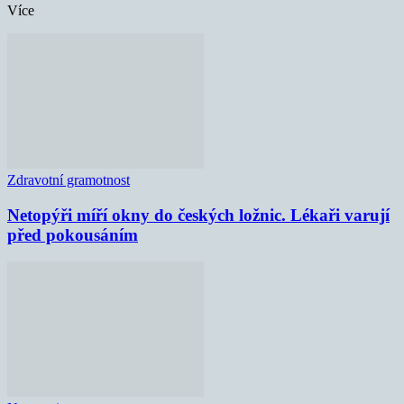
Více
Zdravotní gramotnost
Netopýři míří okny do českých ložnic. Lékaři varují
před pokousáním