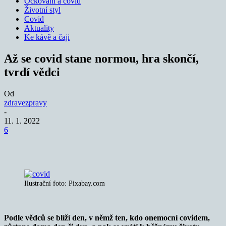
Očkování a covid
Životní styl
Covid
Aktuality
Ke kávě a čaji
Až se covid stane normou, hra skončí,
tvrdí vědci
Od
zdravezpravy
-
11. 1. 2022
6
Ilustrační foto: Pixabay.com
Podle vědců se blíží den, v němž ten, kdo onemocní covidem,