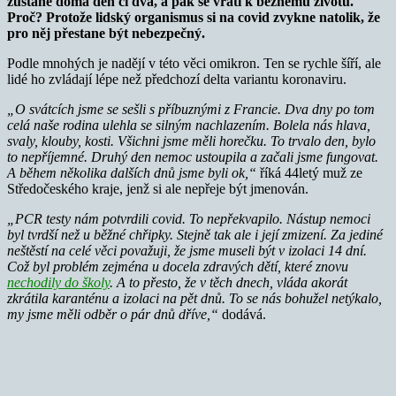
zůstane doma den či dva, a pak se vrátí k běžnému životu.
Proč? Protože lidský organismus si na covid zvykne natolik, že
pro něj přestane být nebezpečný.
Podle mnohých je nadějí v této věci omikron. Ten se rychle šíří, ale
lidé ho zvládají lépe než předchozí delta variantu koronaviru.
„O svátcích jsme se sešli s příbuznými z Francie. Dva dny po tom
celá naše rodina ulehla se silným nachlazením. Bolela nás hlava,
svaly, klouby, kosti. Všichni jsme měli horečku. To trvalo den, bylo
to nepříjemné. Druhý den nemoc ustoupila a začali jsme fungovat.
A během několika dalších dnů jsme byli ok,“
říká 44letý muž ze
Středočeského kraje, jenž si ale nepřeje být jmenován.
„PCR testy nám potvrdili covid. To nepřekvapilo. Nástup nemoci
byl tvrdší než u běžné chřipky. Stejně tak ale i její zmizení. Za jediné
neštěstí na celé věci považuji, že jsme museli být v izolaci 14 dní.
Což byl problém zejména u docela zdravých dětí, které znovu
nechodily do školy
. A to přesto, že v těch dnech, vláda akorát
zkrátila karanténu a izolaci na pět dnů. To se nás bohužel netýkalo,
my jsme měli odběr o pár dnů dříve,“
dodává.