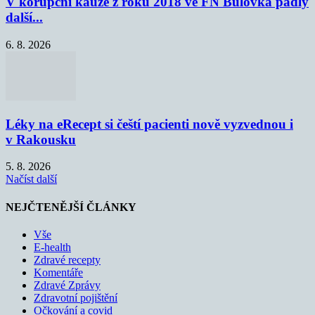
V korupční kauze z roku 2018 ve FN Bulovka padly
další...
6. 8. 2026
Léky na eRecept si čeští pacienti nově vyzvednou i
v Rakousku
5. 8. 2026
Načíst další
NEJČTENĚJŠÍ ČLÁNKY
Vše
E-health
Zdravé recepty
Komentáře
Zdravé Zprávy
Zdravotní pojištění
Očkování a covid