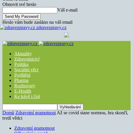
Obnovit své heslo
Váš e-mail
Heslo vám bude zasláno na váš email
zdravezpravy.cz
Aktuality
Zdravotnictví
Politika
Sociální věci
Pojištění
Pharma
Rozhovory
E-Health
Ke kávě i čaji
Domů
Zdravotní gramotnost
Až se covid stane normou, hra skončí,
tvrdí vědci
Zdravotní gramotnost