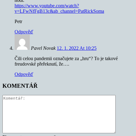
hodí.
https://www.youtube.com/watch?
v=LFwNfFgB13c&ab_channel=PatRickSoma
Petr
Odpověď
Pavel Novak
12. 1. 2022 At 10:25
Čili celou pandemii označujete za „hru“? To je takové
freudovské přeřeknutí, že….
Odpověď
KOMENTÁŘ