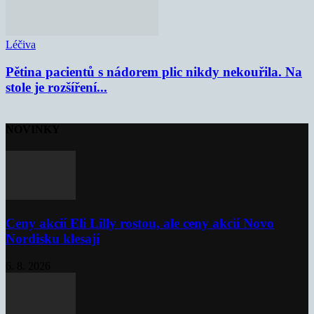
Léčiva
Pětina pacientů s nádorem plic nikdy nekouřila. Na
stole je rozšíření...
NOVINKY
Ceny akcií Eli Lilly rostou, ale ceny akcií Novo
Nordisku klesají
6. 8. 2026