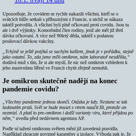
Upozorňuje, že covidem se rychle nakazili všichni, kteří se o
svátcích blíže setkali s příbuznými z Francie, u nichž se nákaza
taktéž potvrdila. A všichni byli plně očkovaní proti covidu. Jsou tu
ale i dvě výjimky. Komorbidní člen rodiny, jenž ale měl již třetí
dávku očkovaní. A více než 90letý děda, taktéž s podanou
posilovací dávkou vakcíny.
„Tchýně se ještě potýká se suchým kašlem, jinak je v pořádku, stejně
jako ostatní. To, zda jsme měli omikron, nám laboratoř nesdělila,“
dodává muž s tím, že si ale myslí, že nic než omikron vzhledem k
jeho masivnímu šíření ve Francii chytit zřejmě nemohli.
Je omikron skutečně nadějí na konec
pandemie covidu?
„Všechny pandemie jednou skončí. Otázka je kdy. Nestane se tak
lusknutím prstů. Svět se bude muset s virem naučit žít, protože on
nezmizí. A platí to pro omikron i další varianty viru, které přijdou po
něm,“
uvedla před nedávnem agentura AP.
Podle ní tažení omikronu světem mění již zavedená pravidla.
Například zkracuje povinné karantény a izolace. Výhoda pak je, že