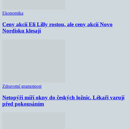
Ekonomika
Ceny akcií Eli Lilly rostou, ale ceny akcií Novo
Nordisku klesají
Zdravotní gramotnost
Netopýři míří okny do českých ložnic. Lékaři varují
před pokousáním