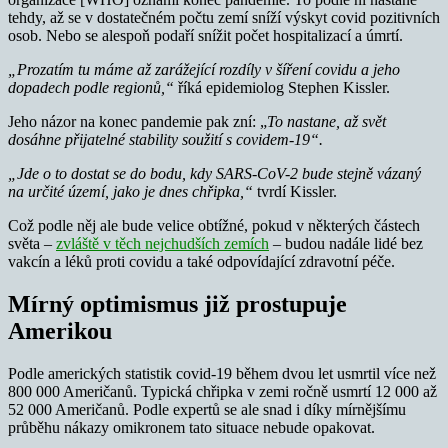
tehdy, až se v dostatečném počtu zemí sníží výskyt covid pozitivních
osob. Nebo se alespoň podaří snížit počet hospitalizací a úmrtí.
„Prozatím tu máme až zarážející rozdíly v šíření covidu a jeho
dopadech podle regionů,“
říká epidemiolog Stephen Kissler.
Jeho názor na konec pandemie pak zní: „
To nastane, až svět
dosáhne
přijatelné stability soužití s covidem-19“.
„Jde o to dostat se do bodu, kdy SARS-CoV-2 bude stejně vázaný
na určité území, jako je dnes chřipka,“
tvrdí Kissler.
Což podle něj ale bude velice obtížné, pokud v některých částech
světa
–
zvláště v těch nejchudších zemích
– budou nadále lidé bez
vakcín a léků proti covidu a také odpovídající zdravotní péče.
Mírný optimismus již prostupuje
Amerikou
Podle amerických statistik covid-19 během dvou let usmrtil více než
800 000 Američanů. Typická chřipka v zemi ročně usmrtí 12 000 až
52 000 Američanů. Podle expertů se ale snad i díky mírnějšímu
průběhu nákazy omikronem tato situace nebude opakovat.