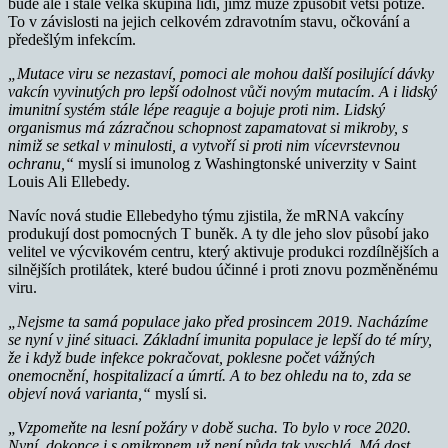
bude ale i stále velká skupina lidí, jimž může způsobit větší potíže.
To v závislosti na jejich celkovém zdravotním stavu, očkování a
předešlým infekcím.
„Mutace viru se nezastaví, pomoci ale mohou další posilující dávky
vakcín vyvinutých pro lepší odolnost vůči novým mutacím.
A i lidský
imunitní systém stále lépe reaguje a bojuje proti nim. Lidský
organismus má zázračnou schopnost zapamatovat si mikroby, s
nimiž se setkal v minulosti, a vytvoří si proti nim vícevrstevnou
ochranu,“
myslí si imunolog z Washingtonské univerzity v Saint
Louis Ali Ellebedy.
Navíc nová studie Ellebedyho týmu zjistila, že mRNA vakcíny
produkují dost pomocných T buněk. A ty dle jeho slov působí jako
velitel ve výcvikovém centru, který aktivuje produkci rozdílnějších a
silnějších protilátek, které budou účinné i proti znovu pozměněnému
viru.
„Nejsme ta samá populace jako před prosincem 2019. Nacházíme
se nyní v jiné situaci. Základní imunita populace je lepší do té míry,
že i když bude infekce pokračovat, poklesne počet vážných
onemocnění, hospitalizací a úmrtí. A to bez ohledu na to, zda se
objeví nová varianta,“
myslí si.
„Vzpomeňte na lesní požáry v době sucha. To bylo v roce 2020.
Nyní, dokonce i s omikronem už není půda tak vyschlá. Má dost