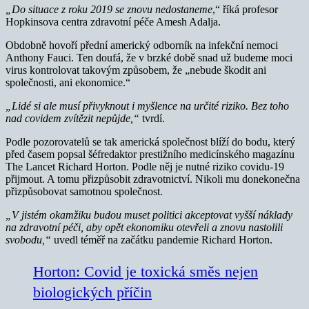
„Do situace z roku 2019 se znovu nedostaneme
,“ říká profesor
Hopkinsova centra zdravotní péče Amesh Adalja.
Obdobně hovoří přední americký odborník na infekční nemoci
Anthony Fauci. Ten doufá, že v brzké době snad už budeme moci
virus kontrolovat takovým způsobem, že „nebude škodit ani
společnosti, ani ekonomice.“
„Lidé si ale musí přivyknout i myšlence na určité riziko. Bez toho
nad covidem zvítězit nepůjde,“
tvrdí.
Podle pozorovatelů se tak americká společnost blíží do bodu, který
před časem popsal šéfredaktor prestižního medicínského magazínu
The Lancet Richard Horton. Podle něj je nutné riziko covidu-19
přijmout. A tomu přizpůsobit zdravotnictví. Nikoli mu donekonečna
přizpůsobovat samotnou společnost.
„V jistém okamžiku budou muset politici akceptovat vyšší náklady
na zdravotní péči, aby opět ekonomiku otevřeli a znovu nastolili
svobodu,“
uvedl téměř na začátku pandemie Richard Horton.
Horton: Covid je toxická směs nejen
biologických příčin