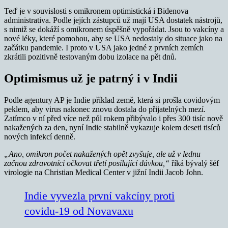
Teď je v souvislosti s omikronem optimistická i Bidenova
administrativa. Podle jejích zástupců už mají USA dostatek nástrojů,
s nimiž se dokáží s omikronem úspěšně vypořádat. Jsou to vakcíny a
nové léky, které pomohou, aby se USA nedostaly do situace jako na
začátku pandemie. I proto v USA jako jedné z prvních zemích
zkrátili pozitivně testovaným dobu izolace na pět dnů.
Optimismus už je patrný i v Indii
Podle agentury AP je Indie příklad země, která si prošla covidovým
peklem, aby virus nakonec znovu dostala do přijatelných mezí.
Zatímco v ní před více než půl rokem přibývalo i přes 300 tisíc nově
nakažených za den, nyní Indie stabilně vykazuje kolem deseti tisíců
nových infekcí denně.
„Ano, omikron počet nakažených opět zvyšuje, ale už v lednu
začnou zdravotníci očkovat třetí posilující dávkou,“
říká bývalý šéf
virologie na Christian Medical Center v jižní Indii Jacob John.
Indie vyvezla první vakcíny proti
covidu-19 od Novavaxu