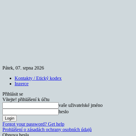
Pátek, 07. srpna 2026
Kontakty / Etický kodex
Inzerce
Přihlásit se
Vítejte! přihlášení k účtu
vaše uživatelské jméno
heslo
Forgot your password? Get help
Prohlášení o zásadách ochrany osobních údajů
Obnova hesla