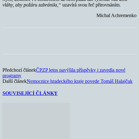
vláhy, aby požáru zabránila,“
uzavírá svou řeč přirovnáním.
Michal Achremenko
Předchozí článek
ČPZP letos navýšila příspěvky i zavedla nové
programy
Další článek
Nemocnice hradeckého kraje povede Tomáš Halajčuk
SOUVISEJÍCÍ ČLÁNKY