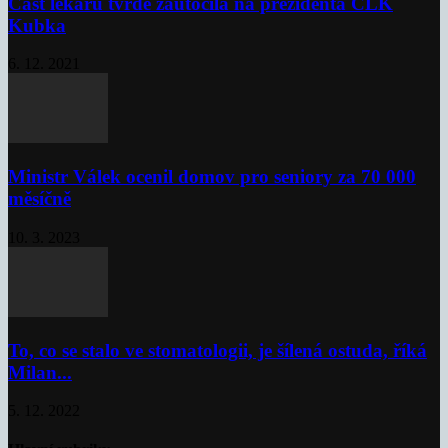
Část lékařů tvrdě zaútočila na prezidenta ČLK
Kubka
6. 12. 2021
Ministr Válek ocenil domov pro seniory za 70 000
měsíčně
10. 3. 2023
To, co se stalo ve stomatologii, je šílená ostuda, říká
Milan...
5. 12. 2022