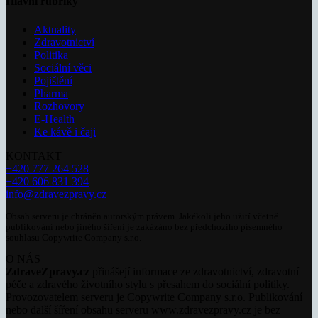
Hlavní rubriky
Aktuality
Zdravotnictví
Politika
Sociální věci
Pojištění
Pharma
Rozhovory
E-Health
Ke kávě i čaji
KONTAKT
+420 777 264 528
+420 606 831 394
info@zdravezpravy.cz
Obsah serveru je chráněn autorským právem. Jakékoli jeho užití včetně
publikování nebo jiného šíření je zakázáno bez předchozího písemného
souhlasu Copywrite Company s.r.o.
O NÁS
ZdraveZpravy.cz
přinášejí informace ze zdravotnictví, zdravotní
péče a zdravého životního stylu s přesahem do sociální politiky.
Provozovatelem serveru je Copywrite Company s.r.o. Publikování
nebo další šíření obsahu serveru www.zdravezpravy.cz je bez