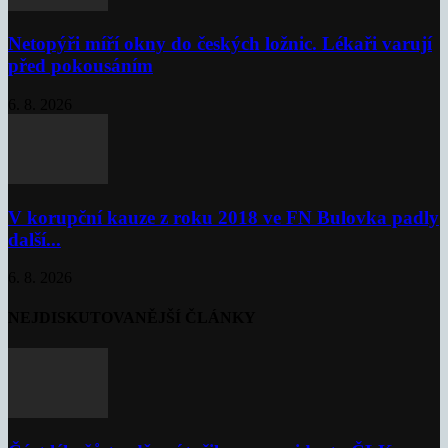
Netopýři míří okny do českých ložnic. Lékaři varují
před pokousáním
6. 8. 2026
V korupční kauze z roku 2018 ve FN Bulovka padly
další...
6. 8. 2026
NEJDISKUTOVANĚJŠÍ ČLÁNKY