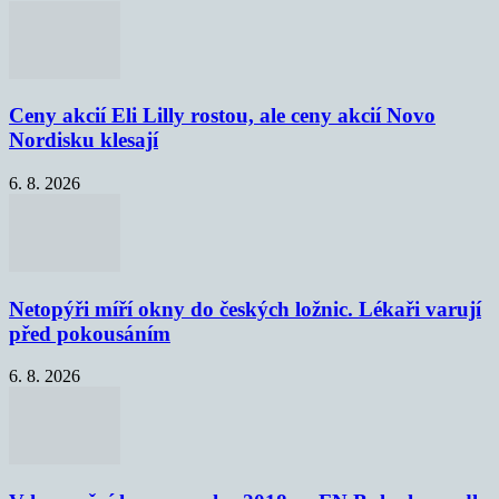
Ceny akcií Eli Lilly rostou, ale ceny akcií Novo
Nordisku klesají
6. 8. 2026
Netopýři míří okny do českých ložnic. Lékaři varují
před pokousáním
6. 8. 2026