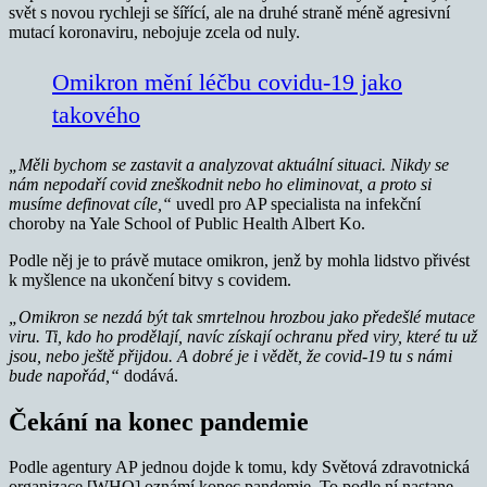
svět s novou rychleji se šířící, ale na druhé straně méně agresivní
mutací koronaviru, nebojuje zcela od nuly.
Omikron mění léčbu covidu-19 jako
takového
„Měli bychom se zastavit a analyzovat aktuální situaci.
Nikdy se
nám nepodaří covid zneškodnit nebo ho eliminovat, a proto si
musíme definovat cíle,“
uvedl pro AP specialista na infekční
choroby na Yale School of Public Health Albert Ko.
Podle něj je to právě mutace omikron, jenž by mohla lidstvo přivést
k myšlence na ukončení bitvy s covidem.
„Omikron se nezdá být tak smrtelnou hrozbou jako předešlé mutace
viru. Ti, kdo ho prodělají, navíc
získají ochranu před viry, které tu už
jsou, nebo ještě přijdou. A dobré je i vědět, že covid-19 tu s námi
bude napořád,“
dodává.
Čekání na konec pandemie
Podle agentury AP jednou dojde k tomu, kdy Světová zdravotnická
organizace [WHO] oznámí konec pandemie. To podle ní nastane