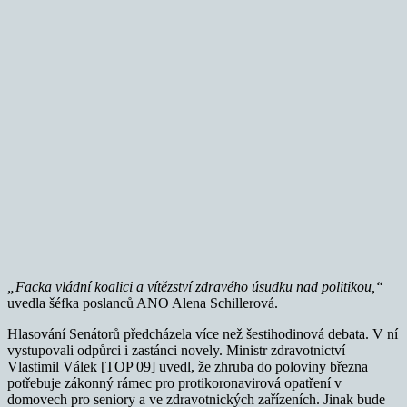
„Facka vládní koalici a vítězství zdravého úsudku nad politikou,“
uvedla šéfka poslanců ANO Alena Schillerová.
Hlasování Senátorů předcházela více než šestihodinová debata. V ní
vystupovali odpůrci i zastánci novely. Ministr zdravotnictví
Vlastimil Válek [TOP 09] uvedl, že zhruba do poloviny března
potřebuje zákonný rámec pro protikoronavirová opatření v
domovech pro seniory a ve zdravotnických zařízeních. Jinak bude