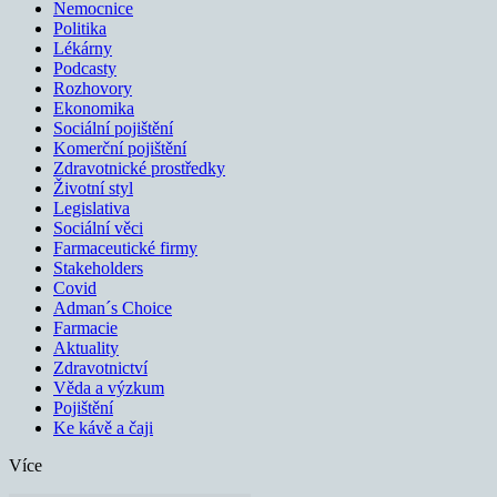
Nemocnice
Politika
Lékárny
Podcasty
Rozhovory
Ekonomika
Sociální pojištění
Komerční pojištění
Zdravotnické prostředky
Životní styl
Legislativa
Sociální věci
Farmaceutické firmy
Stakeholders
Covid
Adman´s Choice
Farmacie
Aktuality
Zdravotnictví
Věda a výzkum
Pojištění
Ke kávě a čaji
Více