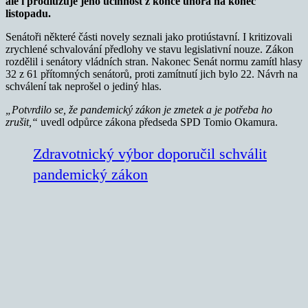
ale i prodlužuje jeho účinnost z konce února na konec
listopadu.
Senátoři některé části novely seznali jako protiústavní. I kritizovali
zrychlené schvalování předlohy ve stavu legislativní nouze. Zákon
rozdělil i senátory vládních stran. Nakonec Senát normu zamítl hlasy
32 z 61 přítomných senátorů, proti zamítnutí jich bylo 22. Návrh na
schválení tak neprošel o jediný hlas.
„Potvrdilo se, že pandemický zákon je zmetek a je potřeba ho
zrušit,“
uvedl odpůrce zákona předseda SPD Tomio Okamura.
Zdravotnický výbor doporučil schválit
pandemický zákon