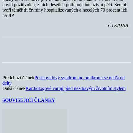
covid pozitivních, z nich desetina potřebuje intenzivní péči. Senioři
tvoří téměř tři čtvrtiny hospitalizovaných a necelých 70 procent lidí
na JIP.
–ČTK/DNA–
Předchozí článek
Postcovidový syndrom po omikronu se neliší od
delty
Další článek
Kardiologové varují před nezdravým životním stylem
SOUVISEJÍCÍ ČLÁNKY