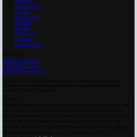
Aktuality
Zdravotnictví
Politika
Sociální věci
Pojištění
Pharma
Rozhovory
E-Health
Ke kávě i čaji
KONTAKT
+420 777 264 528
+420 606 831 394
info@zdravezpravy.cz
Obsah serveru je chráněn autorským právem. Jakékoli jeho užití včetně
publikování nebo jiného šíření je zakázáno bez předchozího písemného
souhlasu Copywrite Company s.r.o.
O NÁS
ZdraveZpravy.cz
přinášejí informace ze zdravotnictví, zdravotní
péče a zdravého životního stylu s přesahem do sociální politiky.
Provozovatelem serveru je Copywrite Company s.r.o. Publikování
nebo další šíření obsahu serveru www.zdravezpravy.cz je bez
souhlasu společnosti Copywrite Company zakázáno. Copyright [c]
2020 Copywrite Company s.r.o. / Copyright [c] ČTK.