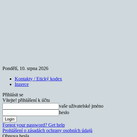
Pondělí, 10. srpna 2026
Kontakty / Etický kodex
Inzerce
Přihlásit se
Vítejte! přihlášení k účtu
vaše uživatelské jméno
heslo
Forgot your password? Get help
Prohlášení o zásadách ochrany osobních údajů
Obnova hesla