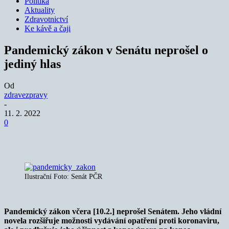
Politika
Aktuality
Zdravotnictví
Ke kávě a čaji
Pandemický zákon v Senátu neprošel o
jediný hlas
Od
zdravezpravy
-
11. 2. 2022
0
Ilustrační Foto: Senát PČR
Pandemický zákon včera [10.2.] neprošel Senátem. Jeho vládní
novela rozšiřuje možnosti vydávání opatření proti koronaviru,