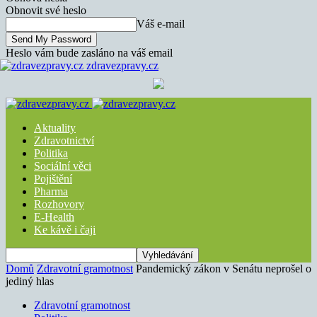
Obnovit své heslo
Váš e-mail
Heslo vám bude zasláno na váš email
zdravezpravy.cz
Aktuality
Zdravotnictví
Politika
Sociální věci
Pojištění
Pharma
Rozhovory
E-Health
Ke kávě i čaji
Domů
Zdravotní gramotnost
Pandemický zákon v Senátu neprošel o
jediný hlas
Zdravotní gramotnost