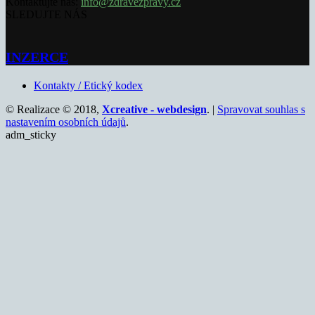
Kontaktujte nás:
info@zdravezpravy.cz
SLEDUJTE NÁS
INZERCE
Kontakty / Etický kodex
© Realizace © 2018,
Xcreative - webdesign
. |
Spravovat souhlas s
nastavením osobních údajů
.
adm_sticky