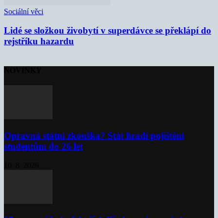
Sociální věci
Lidé se složkou živobytí v superdávce se překlápí do
rejstříku hazardu
NOVINKY
Opravná státní zkouška? Stát hradí pojištění
studentům do 26 let
10. 8. 2026