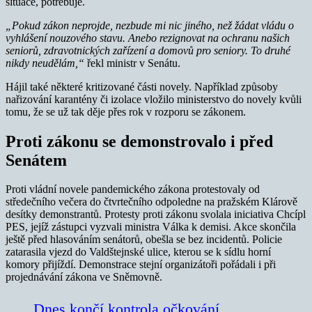
situace, potřebuje.
„Pokud zákon neprojde, nezbude mi nic jiného, než žádat vládu o
vyhlášení nouzového stavu. Anebo rezignovat na ochranu našich
seniorů, zdravotnických zařízení a domovů pro seniory. To druhé
nikdy neudělám,“
řekl ministr v Senátu.
Hájil také některé kritizované části novely. Například způsoby
nařizování karantény či izolace vložilo ministerstvo do novely kvůli
tomu, že se už tak děje přes rok v rozporu se zákonem.
Proti zákonu se demonstrovalo i před
Senátem
Proti vládní novele pandemického zákona protestovaly od
středečního večera do čtvrtečního odpoledne na pražském Klárově
desítky demonstrantů. Protesty proti zákonu svolala iniciativa Chcípl
PES, jejíž zástupci vyzvali ministra Válka k demisi. Akce skončila
ještě před hlasováním senátorů, obešla se bez incidentů. Policie
zatarasila vjezd do Valdštejnské ulice, kterou se k sídlu horní
komory přijíždí. Demonstrace stejní organizátoři pořádali i při
projednávání zákona ve Sněmovně.
Dnes končí kontrola očkování.