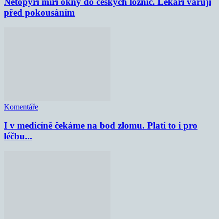
Netopýři míří okny do českých ložnic. Lékaři varují
před pokousáním
Komentáře
I v medicíně čekáme na bod zlomu. Platí to i pro
léčbu...