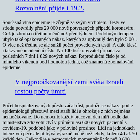
Rozvolnění přijde i 19.2.
Současná vlna epidemie je zřejmě za svým vrcholem. Testy ve
středu potvrdily přes 29 000 nově potvrzených případů koronaviru.
Což je zhruba o třetinu méně než před týdnem. Podobným tempem
ubylo také opakovaných nákaz, kterých za uplynulý den bylo 5 001.
O více než třetinu se ale snížil počet provedených testů. A dále klesá
i takzvané incidenční číslo. Na 100 tisíc obyvatel připadá za
posledních 7 dní 1 829 nových nákaz. Reprodukční číslo je od
minulého víkendu pod hodnotou jedna, což znamená zpomalování
epidemie.
V nejproočkovanější zemi světa Izraeli
rostou počty úmrtí
Počet hospitalizovaných přesto začal růst, protože se nákaza podle
epidemiologů přesouvá mezi starší lidi a ohrožuje z nich zejména
nenaočkované. Do nemocnic každý pracovní den míří podle dat
ministerstva zdravotnictví v průměru asi 600 nových pacientů s
covidem-19, podobně jako v polovině prosince. Lidí na jednotkách
intenzivní péče ale přibývá výrazně méně než tehdy, kolem 40 až 50
každý den. Celkově je v nemocnicích momentálně víc než 3 600