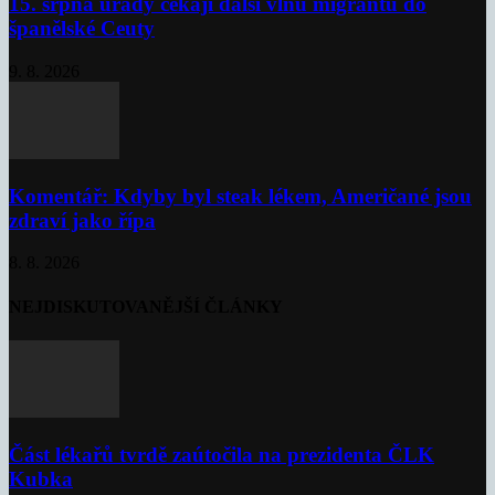
15. srpna úřady čekají další vlnu migrantů do
španělské Ceuty
9. 8. 2026
Komentář: Kdyby byl steak lékem, Američané jsou
zdraví jako řípa
8. 8. 2026
NEJDISKUTOVANĚJŠÍ ČLÁNKY
Část lékařů tvrdě zaútočila na prezidenta ČLK
Kubka