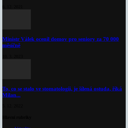
6. 12. 2021
Ministr Válek ocenil domov pro seniory za 70 000
měsíčně
10. 3. 2023
To, co se stalo ve stomatologii, je šílená ostuda, říká
Milan...
5. 12. 2022
Hlavní rubriky