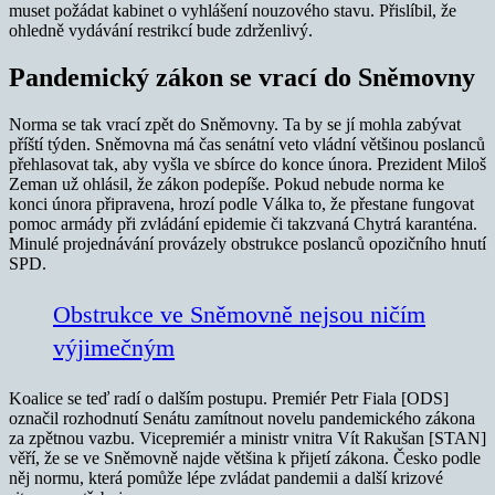
muset požádat kabinet o vyhlášení nouzového stavu. Přislíbil, že
ohledně vydávání restrikcí bude zdrženlivý.
Pandemický zákon se vrací do Sněmovny
Norma se tak vrací zpět do Sněmovny. Ta by se jí mohla zabývat
příští týden. Sněmovna má čas senátní veto vládní většinou poslanců
přehlasovat tak, aby vyšla ve sbírce do konce února. Prezident Miloš
Zeman už ohlásil, že zákon podepíše. Pokud nebude norma ke
konci února připravena, hrozí podle Válka to, že přestane fungovat
pomoc armády při zvládání epidemie či takzvaná Chytrá karanténa.
Minulé projednávání provázely obstrukce poslanců opozičního hnutí
SPD.
Obstrukce ve Sněmovně nejsou ničím
výjimečným
Koalice se teď radí o dalším postupu. Premiér Petr Fiala [ODS]
označil rozhodnutí Senátu zamítnout novelu pandemického zákona
za zpětnou vazbu. Vicepremiér a ministr vnitra Vít Rakušan [STAN]
věří, že se ve Sněmovně najde většina k přijetí zákona. Česko podle
něj normu, která pomůže lépe zvládat pandemii a další krizové