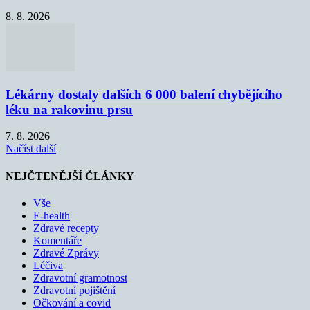
8. 8. 2026
Lékárny dostaly dalších 6 000 balení chybějícího
léku na rakovinu prsu
7. 8. 2026
Načíst další
NEJČTENĚJŠÍ ČLÁNKY
Vše
E-health
Zdravé recepty
Komentáře
Zdravé Zprávy
Léčiva
Zdravotní gramotnost
Zdravotní pojištění
Očkování a covid