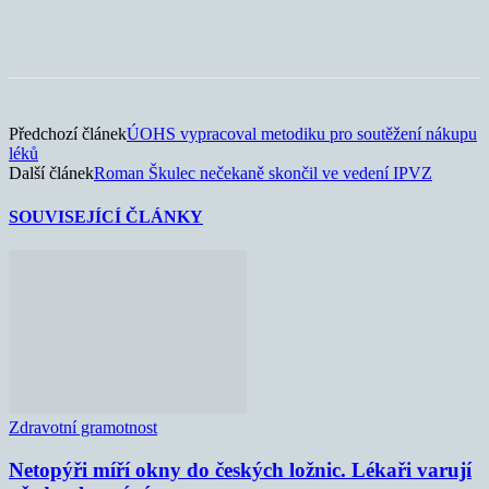
Předchozí článek
ÚOHS vypracoval metodiku pro soutěžení nákupu
léků
Další článek
Roman Škulec nečekaně skončil ve vedení IPVZ
SOUVISEJÍCÍ ČLÁNKY
Zdravotní gramotnost
Netopýři míří okny do českých ložnic. Lékaři varují