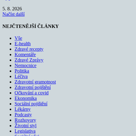
5. 8. 2026
Načíst další
NEJČTENĚJŠÍ ČLÁNKY
Vše
E-health
Zdravé recepty
Komentáře
Zdravé Zprávy
Nemocnice
Politika
Léčiva
Zdravotní gramotnost
Zdravotní pojištění
Očkování a covid
Ekonomika
Sociální pojištění
Lékárny
Podcasty
Rozhovory
Životní styl
Legislativa