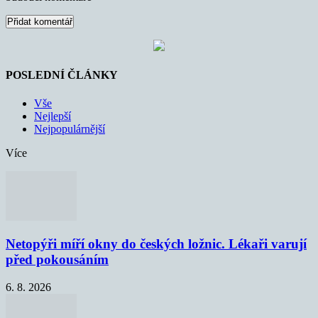
POSLEDNÍ ČLÁNKY
Vše
Nejlepší
Nejpopulárnější
Více
Netopýři míří okny do českých ložnic. Lékaři varují
před pokousáním
6. 8. 2026