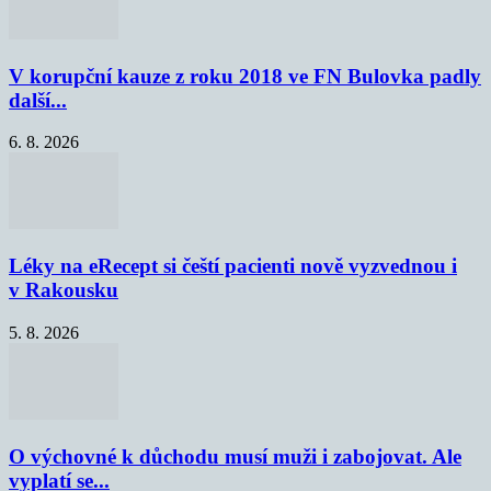
V korupční kauze z roku 2018 ve FN Bulovka padly
další...
6. 8. 2026
Léky na eRecept si čeští pacienti nově vyzvednou i
v Rakousku
5. 8. 2026
O výchovné k důchodu musí muži i zabojovat. Ale
vyplatí se...