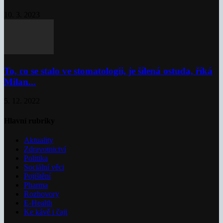
10. 3. 2023
To, co se stalo ve stomatologii, je šílená ostuda, říká
Milan...
5. 12. 2022
Hlavní rubriky
Aktuality
Zdravotnictví
Politika
Sociální věci
Pojištění
Pharma
Rozhovory
E-Health
Ke kávě i čaji