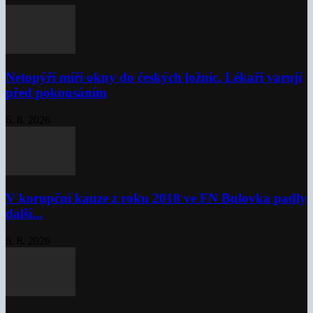
Netopýři míří okny do českých ložnic. Lékaři varují
před pokousáním
6. 8. 2026
V korupční kauze z roku 2018 ve FN Bulovka padly
další...
6. 8. 2026