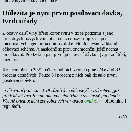
podávaných očkovacích látek.
Důležitá je nyní první posilovací dávka,
tvrdí úřady
Z obavy další vlny šíření koronaviru v době podzimu a jeho
případných nových variant a mutací upozorňují zástupci
jmenovaných agentur na nutnost dokončit především základní
očkovací schéma. A následně se proti onemocnění ještě nechat
přeočkovat. Především pak první posilovací dávkou [v pořadí třetí,
pozn. red.].
Koncem března 2022 mělo v unijních zemích plné očkování 83
procent dospělých. Pouze 64 procent z nich pak dostalo první
posilovací dávku.
„Očkování proti covid-19 zůstává nejúčinnějším způsobem, jak
předcházet závažnému onemocnění během současné pandemie.
Včetně onemocnění způsobených variantou
omikron
,“
připomínají
regulátoři.
–VRN–