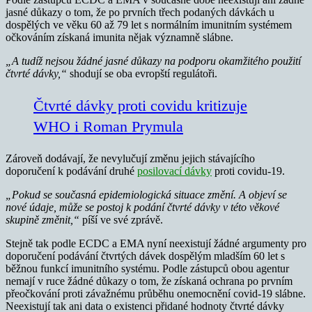
jasné důkazy o tom, že po prvních třech podaných dávkách u
dospělých ve věku 60 až 79 let s normálním imunitním systémem
očkováním získaná imunita nějak významně slábne.
„A tudíž nejsou žádné jasné důkazy na podporu okamžitého použití
čtvrté dávky,“
shodují se oba evropští regulátoři.
Čtvrté dávky proti covidu kritizuje
WHO i Roman Prymula
Zároveň dodávají, že nevylučují změnu jejich stávajícího
doporučení k podávání druhé
posilovací dávky
proti covidu-19.
„Pokud se současná epidemiologická situace změní. A objeví se
nové údaje, může se postoj k podání čtvrté dávky v této věkové
skupině změnit,“
píší ve své zprávě.
Stejně tak podle ECDC a EMA nyní neexistují žádné argumenty pro
doporučení podávání čtvrtých dávek dospělým mladším 60 let s
běžnou funkcí imunitního systému. Podle zástupců obou agentur
nemají v ruce žádné důkazy o tom, že získaná ochrana po prvním
přeočkování proti závažnému průběhu onemocnění covid-19 slábne.
Neexistují tak ani data o existenci přidané hodnoty čtvrté dávky