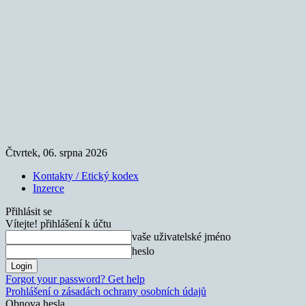
Čtvrtek, 06. srpna 2026
Kontakty / Etický kodex
Inzerce
Přihlásit se
Vítejte! přihlášení k účtu
vaše uživatelské jméno
heslo
Forgot your password? Get help
Prohlášení o zásadách ochrany osobních údajů
Obnova hesla