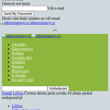
Obnovit své heslo
Váš e-mail
Heslo vám bude zasláno na váš email
zdravezpravy.cz
Aktuality
Zdravotnictví
Politika
Sociální věci
Pojištění
Pharma
Rozhovory
E-Health
Ke kávě i čaji
Domů
Léčiva
Čtvrtou dávku proti covidu-19 úřady plošně
nedoporučují
Léčiva