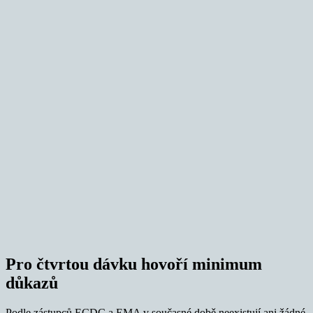
Pro čtvrtou dávku hovoří minimum
důkazů
Podle zástupců ECDC a EMA v současné době neexistují ani žádné