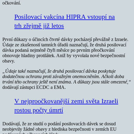
očkování.
Posilovací vakcína HIPRA vstoupí na
trh zřejmě již letos
První důkazy o účincích čtvrté dávky pocházejí převážně z Izraele.
Údaje ze zkušeností tamních úřadů naznačují, že druhá posilovací
dávka podaná nejméně čtyři měsíce po prvním přeočkování
obnovuje hladiny protilátek. Aniž by vyvolala nové bezpečnostní
obavy.
„Údaje také naznačují, že druhá posilovací dávka poskytuje
dodatečnou ochranu proti závažným onemocněním. Ačkoli doba
trvání této ochrany ještě není známa. A důkazy jsou stále omezené,“
dodávají zástupci ECDC a EMA.
V nejproočkovanější zemi světa Izraeli
rostou počty úmrtí
Dodávají, že ze studií o podání posilovacích dávek se dosud
neobjevily žádné obavy z hlediska bezpečnosti v zemích EU