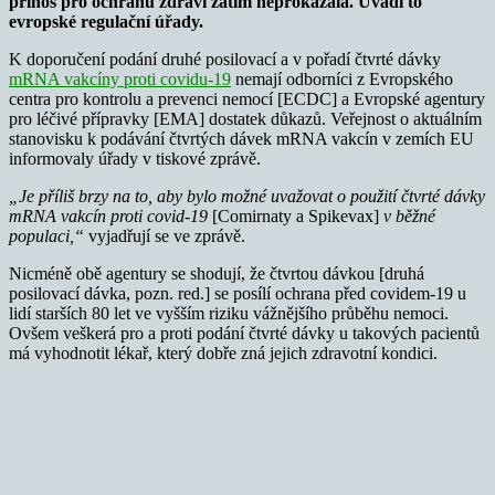
přínos pro ochranu zdraví zatím neprokázala. Uvádí to
evropské regulační úřady.
K doporučení podání druhé posilovací a v pořadí čtvrté dávky
mRNA vakcíny proti covidu-19
nemají odborníci z Evropského
centra pro kontrolu a prevenci nemocí [ECDC] a Evropské agentury
pro léčivé přípravky [EMA] dostatek důkazů. Veřejnost o aktuálním
stanovisku k podávání čtvrtých dávek mRNA vakcín v zemích EU
informovaly úřady v tiskové zprávě.
„Je příliš brzy na to, aby bylo možné uvažovat o použití čtvrté dávky
mRNA vakcín proti covid-19
[Comirnaty a Spikevax]
v běžné
populaci,“
vyjadřují se ve zprávě.
Nicméně obě agentury se shodují, že čtvrtou dávkou [druhá
posilovací dávka, pozn. red.] se posílí ochrana před covidem-19 u
lidí starších 80 let ve vyšším riziku vážnějšího průběhu nemoci.
Ovšem veškerá pro a proti podání čtvrté dávky u takových pacientů
má vyhodnotit lékař, který dobře zná jejich zdravotní kondici.