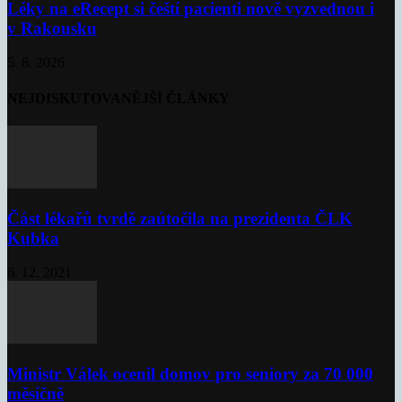
Léky na eRecept si čeští pacienti nově vyzvednou i
v Rakousku
5. 8. 2026
NEJDISKUTOVANĚJŠÍ ČLÁNKY
Část lékařů tvrdě zaútočila na prezidenta ČLK
Kubka
6. 12. 2021
Ministr Válek ocenil domov pro seniory za 70 000
měsíčně