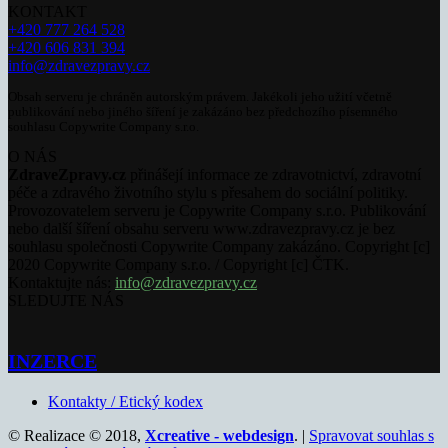
KONTAKT
+420 777 264 528
+420 606 831 394
info@zdravezpravy.cz
Obsah serveru je chráněn autorským právem. Jakékoli jeho užití včetně
publikování nebo jiného šíření je zakázáno bez předchozího písemného
souhlasu Copywrite Company s.r.o.
O NÁS
ZdraveZpravy.cz
přinášejí informace ze zdravotnictví, zdravotní
péče a zdravého životního stylu s přesahem do sociální politiky.
Provozovatelem serveru je Copywrite Company s.r.o. Publikování
nebo další šíření obsahu serveru www.zdravezpravy.cz je bez
souhlasu společnosti Copywrite Company zakázáno. Copyright [c]
2020 Copywrite Company s.r.o. / Copyright [c] ČTK.
Kontaktujte nás:
info@zdravezpravy.cz
SLEDUJTE NÁS
INZERCE
Kontakty / Etický kodex
© Realizace © 2018,
Xcreative - webdesign
. |
Spravovat souhlas s