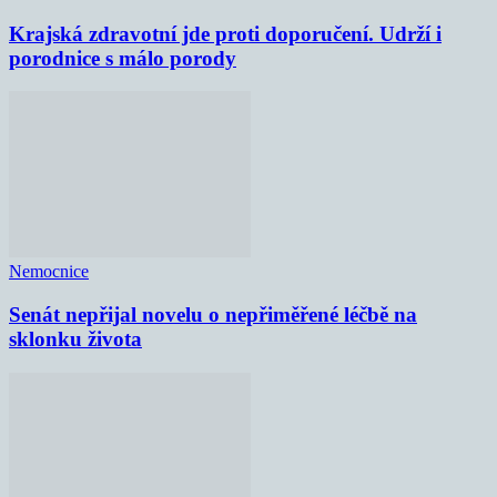
Krajská zdravotní jde proti doporučení. Udrží i
porodnice s málo porody
Nemocnice
Senát nepřijal novelu o nepřiměřené léčbě na
sklonku života