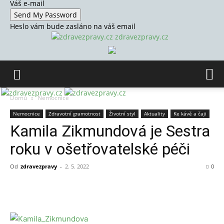
Váš e-mail
Heslo vám bude zasláno na váš email
zdravezpravy.cz
Domů
Nemocnice
Nemocnice
Zdravotní gramotnost
Životní styl
Aktuality
Ke kávě a čaji
Kamila Zikmundová je Sestra
roku v ošetřovatelské péči
Od
zdravezpravy
-
2. 5. 2022
0