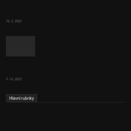
Ministr Válek ocenil domov pro seniory za
70 000 měsíčně
10. 3. 2023
To, co se stalo ve stomatologii, je šílená
ostuda, říká Milan...
5. 12. 2022
Hlavní rubriky
Aktuality
Zdravotnictví
Politika