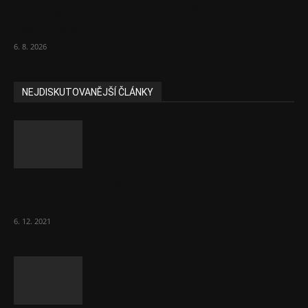
V korupční kauze z roku 2018 ve FN Bulovka
padly další...
6. 8. 2026
NEJDISKUTOVANĚJŠÍ ČLÁNKY
Část lékařů tvrdě zaútočila na prezidenta
ČLK Kubka
6. 12. 2021