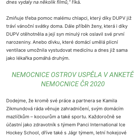
dnes vydaly na několik filmů,“
říká.
Zmiňuje třeba pomoc malému chlapci, který díky DUPV již
tráví vánoční svátky doma. Dále příběh ženy, která i díky
DUPV otěhotněla a její syn minulý rok oslavil své první
narozeniny. Anebo dívku, které domácí umělá plicní
ventilace umožnila vystudovat medicínu a dnes již sama
jako lékařka pomáhá druhým.
NEMOCNICE OSTROV USPĚLA V ANKETĚ
NEMOCNICE ČR 2020
Dodejme, že kromě své práce a partnera se Kamila
Zikmundová ráda věnuje zahradničení, svým domácím
mazlíčkům – kocourům a také sportu. Každoročně se
účastní jako zdravotník s týmem Panci International Ice
Hockey School, dříve také s Jágr týmem, letní hokejové