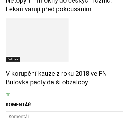
Netopýři míří okny do českých ložnic.
Lékaři varují před pokousáním
Politika
V korupční kauze z roku 2018 ve FN
Bulovka padly další obžaloby
KOMENTÁŘ