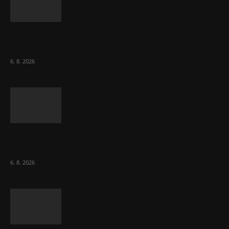
Ceny akcií Eli Lilly rostou, ale ceny akcií
Novo Nordisku klesají
6. 8. 2026
Netopýři míří okny do českých ložnic. Lékaři
varují před pokousáním
6. 8. 2026