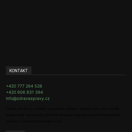
Sociální věci
Pojištění
Pharma
Rozhovory
E-Health
Ke kávě i čaji
KONTAKT
+420 777 264 528
+420 606 831 394
info@zdravezpravy.cz
Obsah serveru je chráněn autorským právem. Jakékoli jeho užití včetně
publikování nebo jiného šíření je zakázáno bez předchozího písemného
souhlasu Copywrite Company s.r.o.