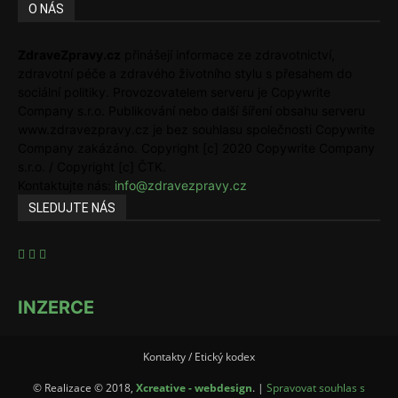
O NÁS
ZdraveZpravy.cz
přinášejí informace ze zdravotnictví,
zdravotní péče a zdravého životního stylu s přesahem do
sociální politiky. Provozovatelem serveru je Copywrite
Company s.r.o. Publikování nebo další šíření obsahu serveru
www.zdravezpravy.cz je bez souhlasu společnosti Copywrite
Company zakázáno. Copyright [c] 2020 Copywrite Company
s.r.o. / Copyright [c] ČTK.
Kontaktujte nás:
info@zdravezpravy.cz
SLEDUJTE NÁS
INZERCE
Kontakty / Etický kodex
© Realizace © 2018,
Xcreative - webdesign
. |
Spravovat souhlas s