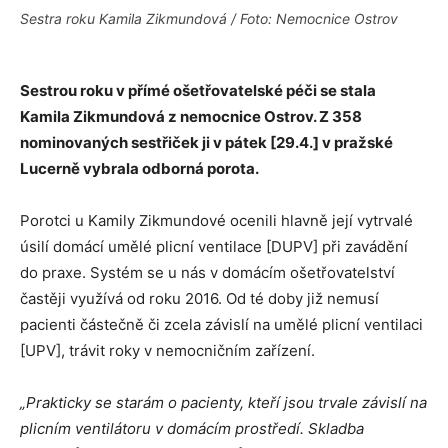
Sestra roku Kamila Zikmundová / Foto: Nemocnice Ostrov
Sestrou roku v přímé ošetřovatelské péči se stala
Kamila Zikmundová z nemocnice Ostrov. Z 358
nominovaných sestřiček ji v pátek [29.4.] v pražské
Lucerně vybrala odborná porota.
Porotci u Kamily Zikmundové ocenili hlavně její vytrvalé
úsilí domácí umělé plicní ventilace [DUPV] při zavádění
do praxe. Systém se u nás v domácím ošetřovatelství
častěji využívá od roku 2016. Od té doby již nemusí
pacienti částečně či zcela závislí na umělé plicní ventilaci
[UPV], trávit roky v nemocničním zařízení.
„Prakticky se starám o pacienty, kteří jsou trvale závislí na
plicním ventilátoru v domácím prostředí. Skladba