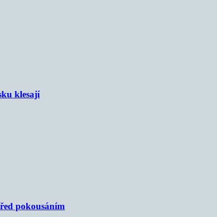
sku klesají
 před pokousáním