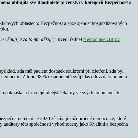
éna obhájila své dlouholeté prvenství v kategorii Bezpečnost a
klíčových oblastech: Bezpečnost a spokojenost hospitalizovaných
roku.
m věnují, a za to jim děkuji,“
uvedl ředitel
Nemocnice Ostrov
příklad, zda měl pacient dostatek soukromí při ošetření, zda byl
ntů nemocnic. Z toho 98 % respondentů svůj hlas odevzdalo pomocí
 pak získala i za nejútulnější čekárny ve svých ambulancích.
 a bezpečná nemocnice 2020 získávají každoročně nemocnice, které
ly auditory této společnosti vyhodnoceny jako Kvalitní a bezpečná