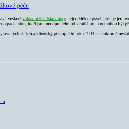
ůžkové péče
vává veškeré
základní lékařské obory
. Její oddělení psychiatrie je jedi
eno pacientům, kteří jsou neodpojitelní od ventilátoru a nemohou být p
ytovaných služeb a klientský přístup. Od roku 1993 je soukromé nestát
cím