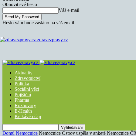
Obnovit své heslo
Váš e-mail
Heslo vám bude zasláno na váš email
zdravezpravy.cz
Aktuality
Zdravotnictví
Politika
Sociální věci
Pojištění
Pharma
Rozhovory
E-Health
Ke kávě i čaji
Domů
Nemocnice
Nemocnice Ostrov uspěla v anketě Nemocnice Č