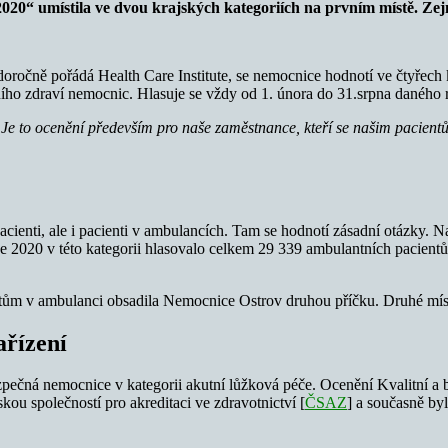
020“ umístila ve dvou krajských kategoriích na prvním místě. Zejm
ročně pořádá Health Care Institute, se nemocnice hodnotí ve čtyřech 
ního zdraví nemocnic. Hlasuje se vždy od 1. února do 31.srpna daného 
 Je to ocenění především pro naše zaměstnance, kteří se našim pacientů
cienti, ale i pacienti v ambulancích. Tam se hodnotí zásadní otázky. Na
oce 2020 v této kategorii hlasovalo celkem 29 339 ambulantních pacie
ům v ambulanci obsadila Nemocnice Ostrov druhou příčku. Druhé místo
ařízení
a bezpečná nemocnice v kategorii akutní lůžková péče. Ocenění Kvalitní
ou společností pro akreditaci ve zdravotnictví [
ČSAZ
] a současně by