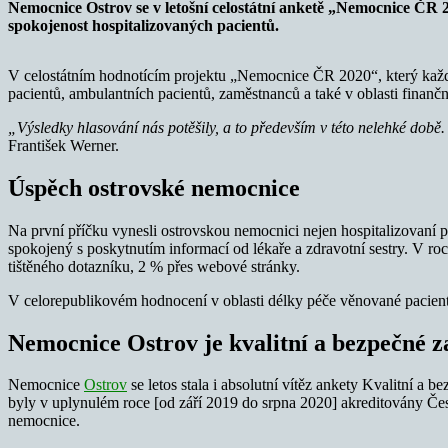
Nemocnice Ostrov se v letošní celostátní anketě „Nemocnice ČR 2
spokojenost hospitalizovaných pacientů.
V celostátním hodnotícím projektu „Nemocnice ČR 2020“, který každo
pacientů, ambulantních pacientů, zaměstnanců a také v oblasti finanč
„Výsledky hlasování nás potěšily, a to především v této nelehké době.
František Werner.
Úspěch ostrovské nemocnice
Na první příčku vynesli ostrovskou nemocnici nejen hospitalizovaní pa
spokojený s poskytnutím informací od lékaře a zdravotní sestry. V r
tištěného dotazníku, 2 % přes webové stránky.
V celorepublikovém hodnocení v oblasti délky péče věnované pacient
Nemocnice Ostrov je kvalitní a bezpečné z
Nemocnice
Ostrov
se letos stala i absolutní vítěz ankety Kvalitní 
byly v uplynulém roce [od září 2019 do srpna 2020] akreditovány Česk
nemocnice.