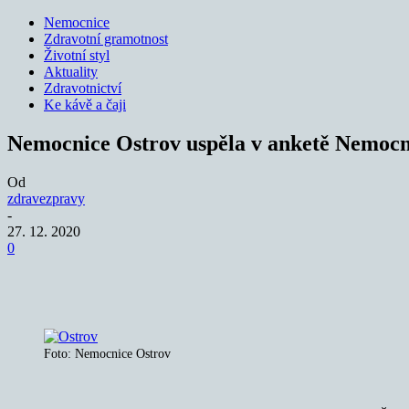
Nemocnice
Zdravotní gramotnost
Životní styl
Aktuality
Zdravotnictví
Ke kávě a čaji
Nemocnice Ostrov uspěla v anketě Nemoc
Od
zdravezpravy
-
27. 12. 2020
0
Sdílet
Foto: Nemocnice Ostrov