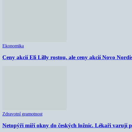
Ekonomika
Ceny akcií Eli Lilly rostou, ale ceny akcií Novo Nordi
Zdravotní gramotnost
Netopýři míří okny do českých ložnic. Lékaři varují