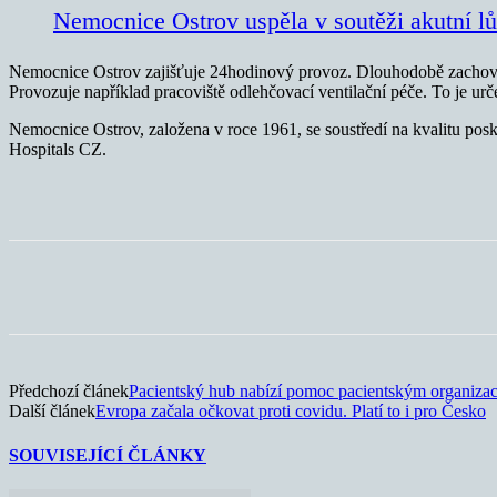
Nemocnice Ostrov uspěla v soutěži akutní l
Nemocnice Ostrov zajišťuje 24hodinový provoz. Dlouhodobě zacho
Provozuje například pracoviště odlehčovací ventilační péče. To je urč
Nemocnice Ostrov, založena v roce 1961, se soustředí na kvalitu posk
Hospitals CZ.
Sdílet
Předchozí článek
Pacientský hub nabízí pomoc pacientským organiza
Další článek
Evropa začala očkovat proti covidu. Platí to i pro Česko
SOUVISEJÍCÍ ČLÁNKY