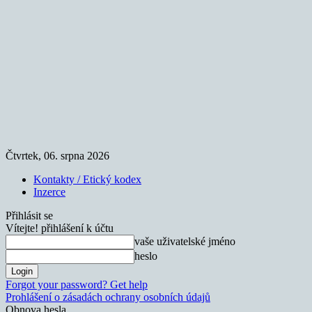
Čtvrtek, 06. srpna 2026
Kontakty / Etický kodex
Inzerce
Přihlásit se
Vítejte! přihlášení k účtu
vaše uživatelské jméno
heslo
Forgot your password? Get help
Prohlášení o zásadách ochrany osobních údajů
Obnova hesla