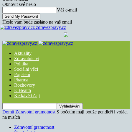
Obnovit své heslo
Váš e-mail
Heslo vám bude zasláno na váš email
zdravezpravy.cz
Aktuality
Zdravotnictví
Politika
Sociální věci
Pojištění
Pharma
Rozhovory
E-Health
Ke kávě i čaji
Domů
Zdravotní gramotnost
S početím mají potíže pendleři i vojáci
na misích
Zdravotní gramotnost