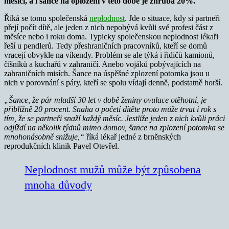
měsíci, a i šance na oplození v této době je zhruba 20%.
Říká se tomu společenská
neplodnost
. Jde o situace, kdy si partneři
přejí počít dítě, ale jeden z nich nepobývá kvůli své profesi část z
měsíce nebo i roku doma. Typicky společenskou neplodnost lékaři
řeší u pendlerů. Tedy přeshraničních pracovníků, kteří se domů
vracejí obvykle na víkendy. Problém se ale týká i řidičů kamionů,
číšníků a kuchařů v zahraničí. Anebo vojáků pobývajících na
zahraničních misích. Šance na úspěšné zplození potomka jsou u
nich v porovnání s páry, kteří se spolu vídají denně, podstatně horší.
„Šance, že pár mladší 30 let v době ženiny ovulace otěhotní, je
přibližně 20 procent. Snaha o početí dítěte proto může trvat i rok s
tím, že se partneři snaží každý měsíc. Jestliže jeden z nich kvůli práci
odjíždí na několik týdnů mimo domov, šance na zplození potomka se
mnohonásobně snižuje,“
říká lékař jedné z brněnských
reprodukčních klinik Pavel Otevřel.
Neplodnost mužů může být způsobena
mnoha důvody