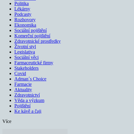
Politika
Lékárny
Podcasty
Rozhovory
Ekonomika
Sociální pojištění
Komerční pojištění
Zdravotnické prostředky
Životní styl
Legislativa
Sociální věci
Farmaceutické firmy
Stakeholders
Covid
Adman´s Choice
Farmacie
Aktuality
Zdravotnictví
Věda a výzkum
Pojištění
Ke kávě a čaji
Více