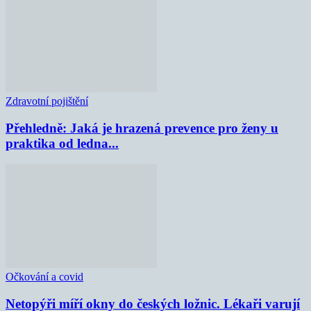
Zdravotní pojištění
Přehledně: Jaká je hrazená prevence pro ženy u
praktika od ledna...
Očkování a covid
Netopýři míří okny do českých ložnic. Lékaři varují