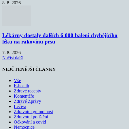
8. 8. 2026
Lékárny dostaly dalších 6 000 balení chybějícího
léku na rakovinu prsu
7. 8. 2026
Načíst další
NEJČTENĚJŠÍ ČLÁNKY
Vše
E-health
Zdravé recepty
Komentáře
Zdravé Zprávy
Léčiva
Zdravotní gramotnost
Zdravotní pojištění
Očkování a covid
Nemocnice