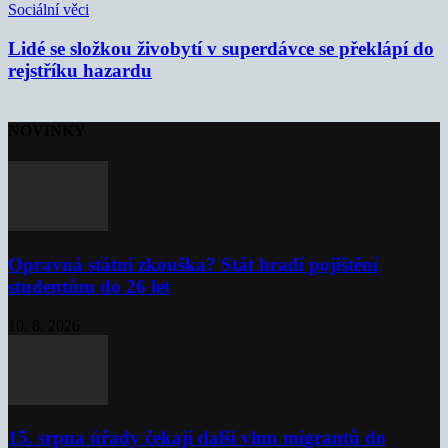
Sociální věci
Lidé se složkou živobytí v superdávce se překlápí do
rejstříku hazardu
NOVINKY
Opravná státní zkouška? Stát hradí pojištění
studentům do 26 let
10. 8. 2026
15. srpna úřady čekají další vlnu migrantů do