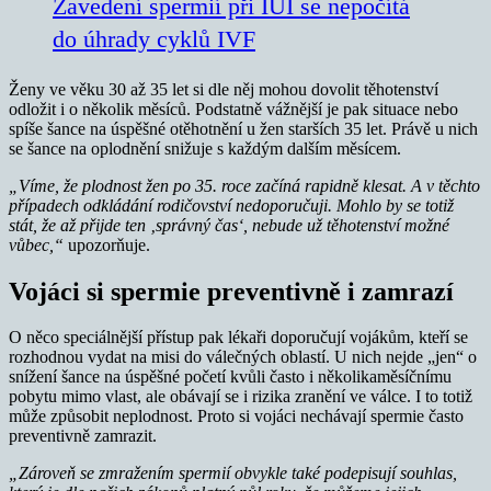
Zavedení spermií při IUI se nepočítá
do úhrady cyklů IVF
Ženy ve věku 30 až 35 let si dle něj mohou dovolit těhotenství
odložit i o několik měsíců. Podstatně vážnější je pak situace nebo
spíše šance na úspěšné otěhotnění u žen starších 35 let. Právě u nich
se šance na oplodnění snižuje s každým dalším měsícem.
„Víme, že plodnost žen po 35. roce začíná rapidně klesat. A v těchto
případech odkládání rodičovství nedoporučuji. Mohlo by se totiž
stát, že až přijde ten ‚správný čas‘, nebude už těhotenství možné
vůbec,“
upozorňuje.
Vojáci si spermie preventivně i zamrazí
O něco speciálnější přístup pak lékaři doporučují vojákům, kteří se
rozhodnou vydat na misi do válečných oblastí. U nich nejde „jen“ o
snížení šance na úspěšné početí kvůli často i několikaměsíčnímu
pobytu mimo vlast, ale obávají se i rizika zranění ve válce. I to totiž
může způsobit neplodnost. Proto si vojáci nechávají spermie často
preventivně zamrazit.
„Zároveň se zmražením spermií obvykle také podepisují souhlas,