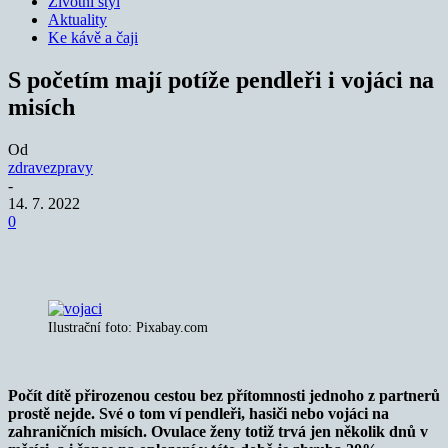
Životní styl
Aktuality
Ke kávě a čaji
S početím mají potíže pendleři i vojáci na
misích
Od
zdravezpravy
-
14. 7. 2022
0
Ilustrační foto: Pixabay.com
Počít dítě přirozenou cestou bez přítomnosti jednoho z partnerů
prostě nejde. Své o tom ví pendleři, hasiči nebo vojáci na
zahraničních misích. Ovulace ženy totiž trvá jen několik dnů v