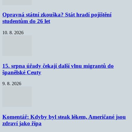
Opravná státní zkouška? Stát hradí pojištění
studentům do 26 let
10. 8. 2026
15. srpna úřady čekají další vlnu migrantů do
španělské Ceuty
9. 8. 2026
Komentář: Kdyby byl steak lékem, Američané jsou
zdraví jako řípa