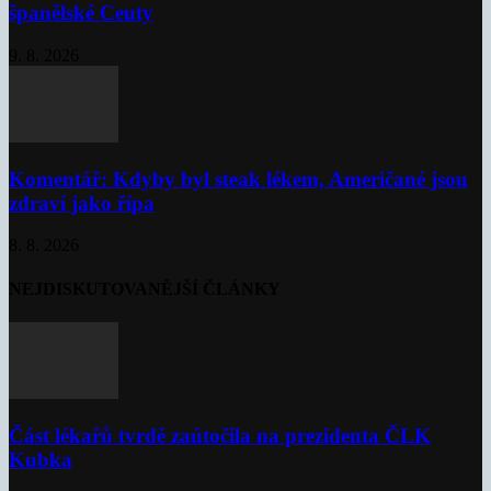
španělské Ceuty
9. 8. 2026
Komentář: Kdyby byl steak lékem, Američané jsou
zdraví jako řípa
8. 8. 2026
NEJDISKUTOVANĚJŠÍ ČLÁNKY
Část lékařů tvrdě zaútočila na prezidenta ČLK
Kubka