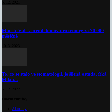
6. 12. 2021
Ministr Válek ocenil domov pro seniory za 70 000
měsíčně
10. 3. 2023
To, co se stalo ve stomatologii, je šílená ostuda, říká
Milan...
5. 12. 2022
Hlavní rubriky
Aktuality