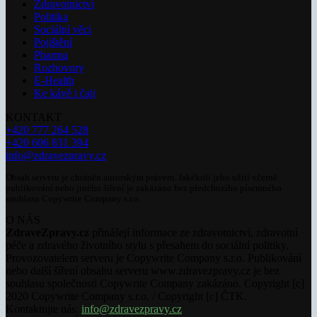
Zdravotnictví
Politika
Sociální věci
Pojištění
Pharma
Rozhovory
E-Health
Ke kávě i čaji
KONTAKT
+420 777 264 528
+420 606 831 394
info@zdravezpravy.cz
Obsah serveru je chráněn autorským právem. Jakékoli jeho užití včetně
publikování nebo jiného šíření je zakázáno bez předchozího písemného
souhlasu Copywrite Company s.r.o.
O NÁS
ZdraveZpravy.cz
přinášejí informace ze zdravotnictví, zdravotní
péče a zdravého životního stylu s přesahem do sociální politiky.
Provozovatelem serveru je Copywrite Company s.r.o. Publikování
nebo další šíření obsahu serveru www.zdravezpravy.cz je bez
souhlasu společnosti Copywrite Company zakázáno. Copyright [c]
2020 Copywrite Company s.r.o. / Copyright [c] ČTK.
Kontaktujte nás:
info@zdravezpravy.cz