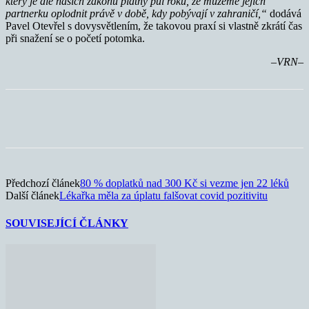
který je dle našich zákonů platný půl roku, že můžeme jejich
partnerku oplodnit právě v době, kdy pobývají v zahraničí,“
dodává
Pavel Otevřel s dovysvětlením, že takovou praxí si vlastně zkrátí čas
při snažení se o početí potomka.
–VRN–
Předchozí článek
80 % doplatků nad 300 Kč si vezme jen 22 léků
Další článek
Lékařka měla za úplatu falšovat covid pozitivitu
SOUVISEJÍCÍ ČLÁNKY