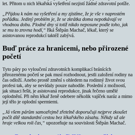
let. Přitom u nich lékařská vyšetření nezjistí žádné zdravotní potíže.
„Přijdou k nám na vyšetření a my zjistíme, že je vše v naprostém
pořádku. Jediný problém je, že se zkrátka doma nepotkávají ve
vhodnou dobu. Plodné dny si totiž nikdo neposune podle toho, jak
se mu to zrovna hodí,“
říká Štěpán Machač, lékař, který se
asistovanou reprodukcí taktéž zabývá.
Buď práce za hranicemi, nebo přirozené
početí
Tyto páry po vyloučení zdravotních komplikací bránících
přirozenému početí se pak musí rozhodnout, jestli založení rodiny na
čas odloží. Anebo prostě změní s ohledem na rodinný život svou
profesi tak, aby se nevídaly pouze nahodile. Poslední z možností,
jak situaci řešit, je asistovaná reprodukce, jinak řečeno umělé
oplodnění. Při něm lékař ženě odebere několik vajíček naráz a mimo
její tělo je oplodní spermiemi.
„Já všem párům samozřejmě zřetelně doporučuji nejprve zkoušet
počít dítě standardní cestou bez lékařského zásahu. Někdy už ale
hraje velkou roli čas,“
upozorňuje na souvislosti Štěpán Machač.