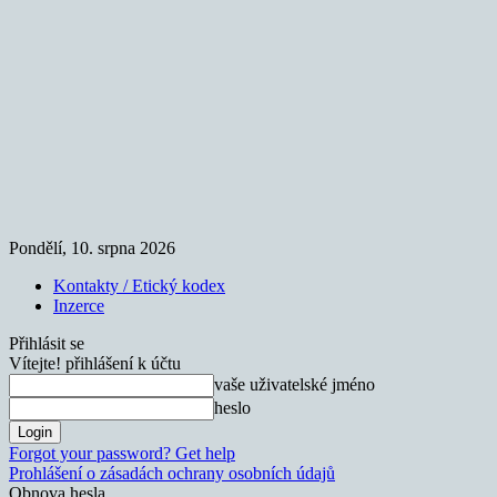
Pondělí, 10. srpna 2026
Kontakty / Etický kodex
Inzerce
Přihlásit se
Vítejte! přihlášení k účtu
vaše uživatelské jméno
heslo
Forgot your password? Get help
Prohlášení o zásadách ochrany osobních údajů
Obnova hesla