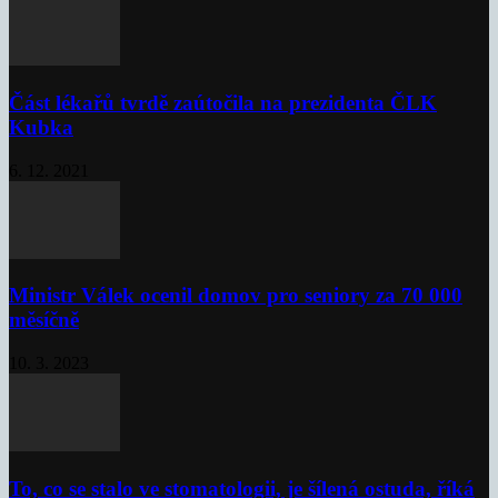
Část lékařů tvrdě zaútočila na prezidenta ČLK
Kubka
6. 12. 2021
Ministr Válek ocenil domov pro seniory za 70 000
měsíčně
10. 3. 2023
To, co se stalo ve stomatologii, je šílená ostuda, říká