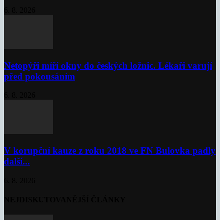
6. 8. 2026
Netopýři míří okny do českých ložnic. Lékaři varují
před pokousáním
6. 8. 2026
V korupční kauze z roku 2018 ve FN Bulovka padly
další...
6. 8. 2026
NEJDISKUTOVANĚJŠÍ ČLÁNKY