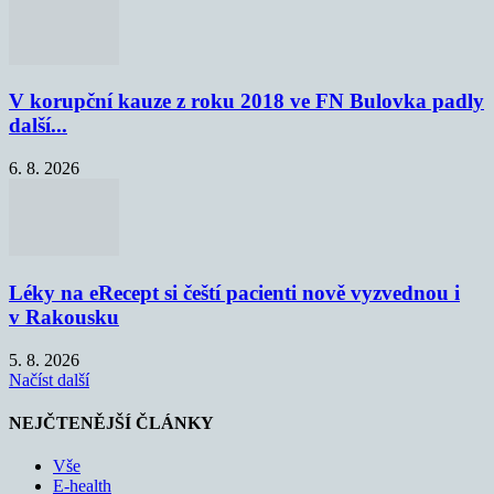
V korupční kauze z roku 2018 ve FN Bulovka padly
další...
6. 8. 2026
Léky na eRecept si čeští pacienti nově vyzvednou i
v Rakousku
5. 8. 2026
Načíst další
NEJČTENĚJŠÍ ČLÁNKY
Vše
E-health