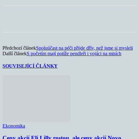
Předchozí článek
Spoluúčast na péči přijde dřív, než jsme si mysleli
Další článek
S početím mají potíže pendleři i vojáci na misích
SOUVISEJÍCÍ ČLÁNKY
Ekonomika
Ceny akcií Eli Lilly rostou, ale ceny akcií Novo