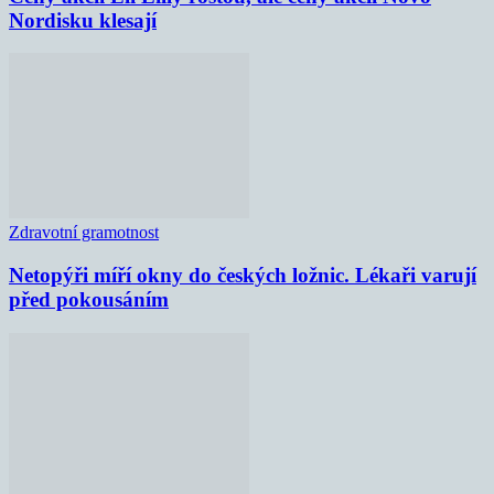
Nordisku klesají
Zdravotní gramotnost
Netopýři míří okny do českých ložnic. Lékaři varují
před pokousáním