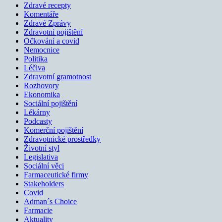
Zdravé recepty
Komentáře
Zdravé Zprávy
Zdravotní pojištění
Očkování a covid
Nemocnice
Politika
Léčiva
Zdravotní gramotnost
Rozhovory
Ekonomika
Sociální pojištění
Lékárny
Podcasty
Komerční pojištění
Zdravotnické prostředky
Životní styl
Legislativa
Sociální věci
Farmaceutické firmy
Stakeholders
Covid
Adman´s Choice
Farmacie
Aktuality