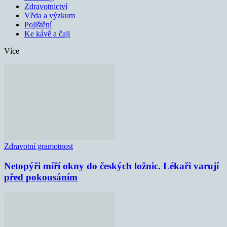
Zdravotnictví
Věda a výzkum
Pojištění
Ke kávě a čaji
Více
Zdravotní gramotnost
Netopýři míří okny do českých ložnic. Lékaři varují
před pokousáním