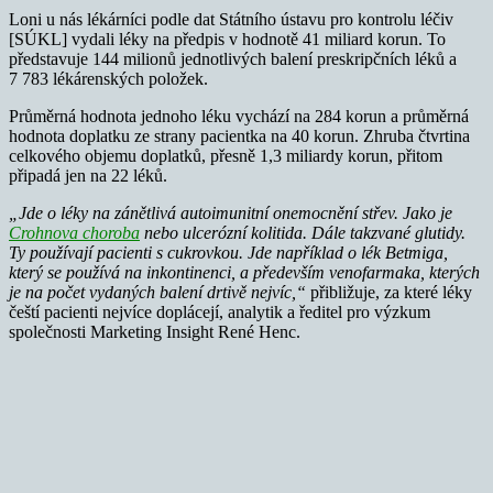
Loni u nás lékárníci podle dat Státního ústavu pro kontrolu léčiv
[SÚKL] vydali léky na předpis v hodnotě 41 miliard korun. To
představuje 144 milionů jednotlivých balení preskripčních léků a
7 783 lékárenských položek.
Průměrná hodnota jednoho léku vychází na 284 korun a průměrná
hodnota doplatku ze strany pacientka na 40 korun. Zhruba čtvrtina
celkového objemu doplatků, přesně 1,3 miliardy korun, přitom
připadá jen na 22 léků.
„Jde o léky na zánětlivá autoimunitní onemocnění střev. Jako je
Crohnova choroba
nebo ulcerózní kolitida. Dále takzvané glutidy.
Ty používají pacienti s cukrovkou. Jde například o lék Betmiga,
který se používá na inkontinenci, a především venofarmaka, kterých
je na počet vydaných balení drtivě nejvíc,“
přibližuje, za které léky
čeští pacienti nejvíce doplácejí, analytik a ředitel pro výzkum
společnosti Marketing Insight René Henc.