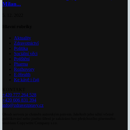
Milan...
5. 12. 2022
Hlavní rubriky
Aktuality
Zdravotnictví
Politika
Sociální věci
Pojištění
Pharma
Rozhovory
E-Health
Ke kávě i čaji
KONTAKT
+420 777 264 528
+420 606 831 394
info@zdravezpravy.cz
Obsah serveru je chráněn autorským právem. Jakékoli jeho užití včetně
publikování nebo jiného šíření je zakázáno bez předchozího písemného
souhlasu Copywrite Company s.r.o.