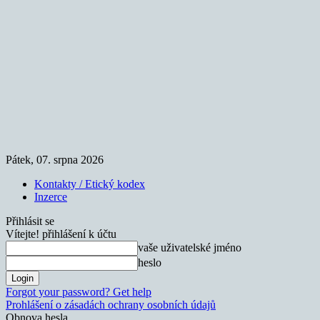
Pátek, 07. srpna 2026
Kontakty / Etický kodex
Inzerce
Přihlásit se
Vítejte! přihlášení k účtu
vaše uživatelské jméno
heslo
Forgot your password? Get help
Prohlášení o zásadách ochrany osobních údajů
Obnova hesla