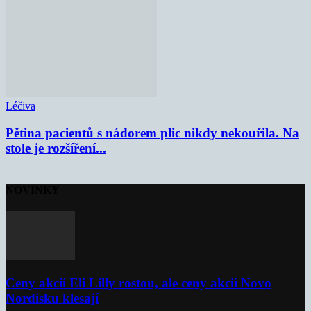
Léčiva
Pětina pacientů s nádorem plic nikdy nekouřila. Na
stole je rozšíření...
NOVINKY
Ceny akcií Eli Lilly rostou, ale ceny akcií Novo
Nordisku klesají