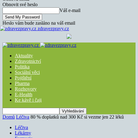
Obnovit své heslo
Váš e-mail
Heslo vám bude zasláno na váš email
zdravezpravy.cz
Aktuality
Zdravotnictví
Politika
Sociální věci
Pojištění
Pharma
Rozhovory
E-Health
Ke kávě i čaji
Domů
Léčiva
80 % doplatků nad 300 Kč si vezme jen 22 léků
Léčiva
Lékárny