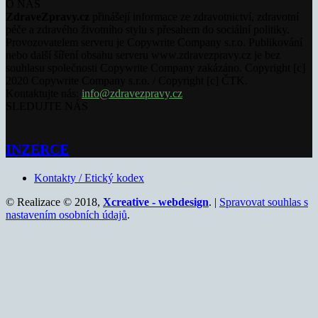
O NÁS
ZdraveZpravy.cz
přinášejí informace ze zdravotnictví, zdravotní
péče a zdravého životního stylu s přesahem do sociální politiky.
Provozovatelem serveru je Copywrite Company s.r.o. Publikování
nebo další šíření obsahu serveru www.zdravezpravy.cz je bez
souhlasu společnosti Copywrite Company zakázáno. Copyright [c]
2020 Copywrite Company s.r.o. / Copyright [c] ČTK.
Kontaktujte nás:
info@zdravezpravy.cz
SLEDUJTE NÁS
INZERCE
Kontakty / Etický kodex
© Realizace © 2018,
Xcreative - webdesign
. |
Spravovat souhlas s
nastavením osobních údajů
.