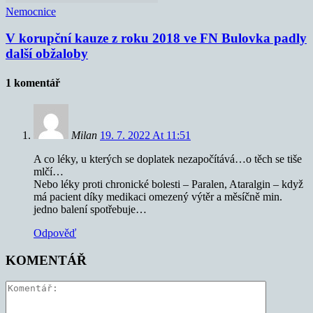
Nemocnice
V korupční kauze z roku 2018 ve FN Bulovka padly
další obžaloby
1 komentář
Milan
19. 7. 2022 At 11:51
A co léky, u kterých se doplatek nezapočítává…o těch se tiše
mlčí…
Nebo léky proti chronické bolesti – Paralen, Ataralgin – když
má pacient díky medikaci omezený výtěr a měsíčně min.
jedno balení spotřebuje…
Odpověď
KOMENTÁŘ