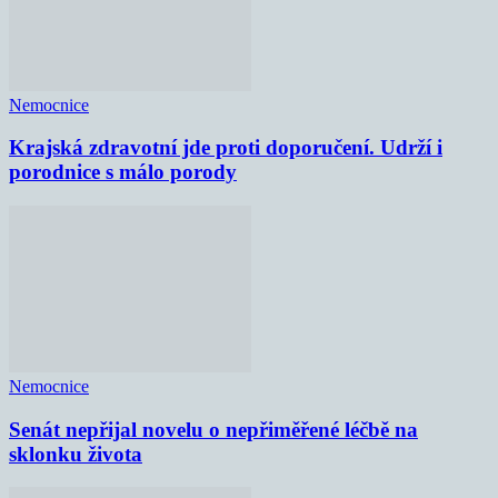
Nemocnice
Krajská zdravotní jde proti doporučení. Udrží i
porodnice s málo porody
Nemocnice
Senát nepřijal novelu o nepřiměřené léčbě na
sklonku života