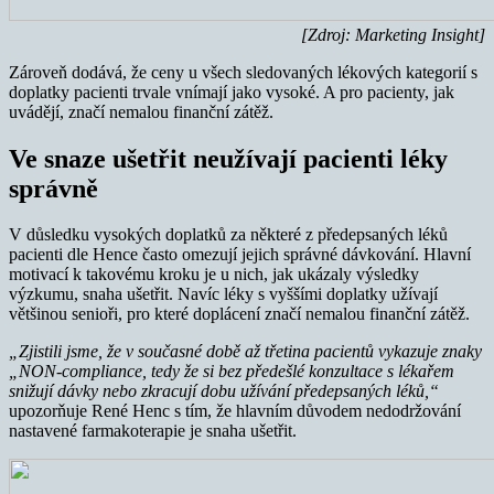
[Zdroj: Marketing Insight]
Zároveň dodává, že ceny u všech sledovaných lékových kategorií s
doplatky pacienti trvale vnímají jako vysoké. A pro pacienty, jak
uvádějí, značí nemalou finanční zátěž.
Ve snaze ušetřit neužívají pacienti léky
správně
V důsledku vysokých doplatků za některé z předepsaných léků
pacienti dle Hence často omezují jejich správné dávkování. Hlavní
motivací k takovému kroku je u nich, jak ukázaly výsledky
výzkumu, snaha ušetřit. Navíc léky s vyššími doplatky užívají
většinou senioři, pro které doplácení značí nemalou finanční zátěž.
„Zjistili jsme, že v současné době až třetina pacientů vykazuje znaky
„NON-compliance, tedy že si bez předešlé konzultace s lékařem
snižují dávky nebo zkracují dobu užívání předepsaných léků,“
upozorňuje René Henc s tím, že hlavním důvodem nedodržování
nastavené farmakoterapie je snaha ušetřit.