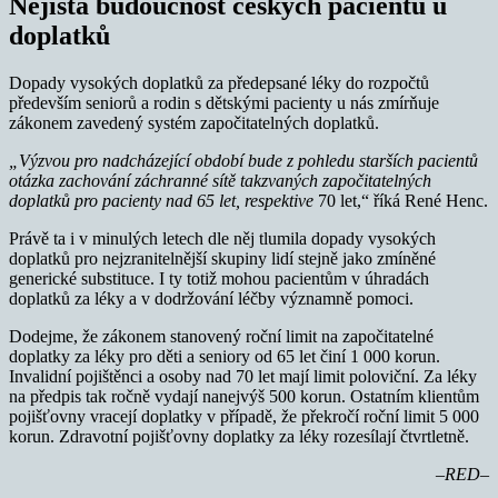
Nejistá budoucnost českých pacientů u
doplatků
Dopady vysokých doplatků za předepsané léky do rozpočtů
především seniorů a rodin s dětskými pacienty u nás zmírňuje
zákonem zavedený systém započitatelných doplatků.
„Výzvou pro nadcházející období bude z pohledu starších pacientů
otázka zachování záchranné sítě takzvaných započitatelných
doplatků pro pacienty nad 65 let, respektive
70 let,“ říká René Henc.
Právě ta i v minulých letech dle něj tlumila dopady vysokých
doplatků pro nejzranitelnější skupiny lidí stejně jako zmíněné
generické substituce. I ty totiž mohou pacientům v úhradách
doplatků za léky a v dodržování léčby významně pomoci.
Dodejme, že zákonem stanovený roční limit na započitatelné
doplatky za léky pro děti a seniory od 65 let činí 1 000 korun.
Invalidní pojištěnci a osoby nad 70 let mají limit poloviční. Za léky
na předpis tak ročně vydají nanejvýš 500 korun. Ostatním klientům
pojišťovny vracejí doplatky v případě, že překročí roční limit 5 000
korun. Zdravotní pojišťovny doplatky za léky rozesílají čtvrtletně.
–RED–