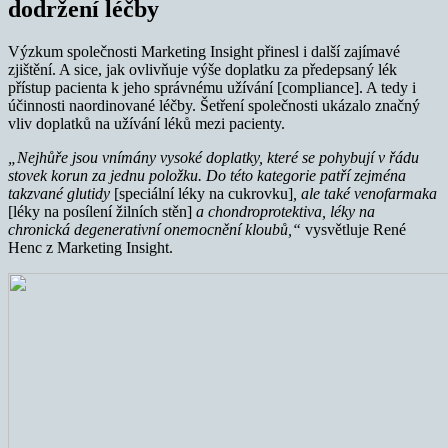
dodržení léčby
Výzkum společnosti Marketing Insight přinesl i další zajímavé
zjištění. A sice, jak ovlivňuje výše doplatku za předepsaný lék
přístup pacienta k jeho správnému užívání [compliance]. A tedy i
účinnosti naordinované léčby. Šetření společnosti ukázalo značný
vliv doplatků na užívání léků mezi pacienty.
„Nejhůře jsou vnímány vysoké doplatky, které se pohybují v řádu
stovek korun za jednu položku. Do této kategorie patří zejména
takzvané glutidy
[speciální léky na cukrovku]
, ale také venofarmaka
[léky na posílení žilních stěn]
a chondroprotektiva, léky na
chronická degenerativní onemocnění kloubů,“
vysvětluje René
Henc z Marketing Insight.