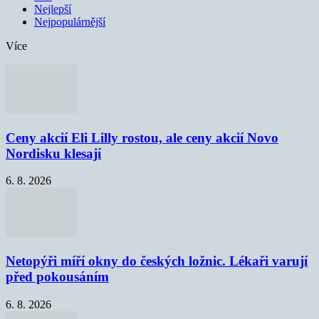
Nejlepší
Nejpopulárnější
Více
Ceny akcií Eli Lilly rostou, ale ceny akcií Novo
Nordisku klesají
6. 8. 2026
Netopýři míří okny do českých ložnic. Lékaři varují
před pokousáním
6. 8. 2026