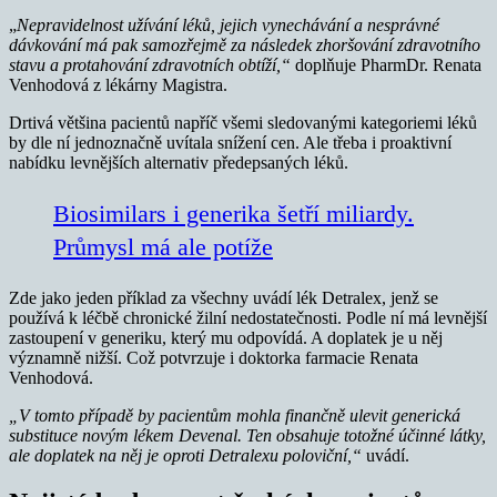
„
Nepravidelnost užívání léků, jejich vynechávání a nesprávné
dávkování má pak samozřejmě za následek zhoršování zdravotního
stavu a protahování zdravotních obtíží,“
doplňuje PharmDr. Renata
Venhodová z lékárny Magistra.
Drtivá většina pacientů napříč všemi sledovanými kategoriemi léků
by dle ní jednoznačně uvítala snížení cen. Ale třeba i proaktivní
nabídku levnějších alternativ předepsaných léků.
Biosimilars i generika šetří miliardy.
Průmysl má ale potíže
Zde jako jeden příklad za všechny uvádí lék Detralex, jenž se
používá k léčbě chronické žilní nedostatečnosti. Podle ní má levnější
zastoupení v generiku, který mu odpovídá. A doplatek je u něj
významně nižší. Což potvrzuje i doktorka farmacie Renata
Venhodová.
„V tomto případě by pacientům mohla finančně ulevit generická
substituce novým lékem Devenal. Ten obsahuje totožné účinné látky,
ale doplatek na něj je oproti Detralexu poloviční,“
uvádí.