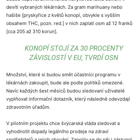
devíti vybraných lékárnách. Za gram marihuany nebo
hašiše [pryskyřice z květů konopí, obvykle s vyšším
obsahem THC, pozn. red.] v nich zaplatí osm až 12 franků
[cca 205 až 310 korun].
KONOPÍ STOJÍ ZA 30 PROCENTY
ZÁVISLOSTÍ V EU, TVRDÍ OSN
Množství, které si budou smět účastníci programu v
lékárnách zakoupit, bude ale podle politiků omezené.
Navíc každých šest měsíců budou sledovaní uživatelé
vyplňovat informační dotazník, který následně odevzdají
zdravotním úřadům.
V pilotním projektu chce švýcarská vláda sledovat a
vyhodnotit dopady legálního prodeje na zdraví
spotřebitelů a jejich chování. Zapojily se do něj i zástupci