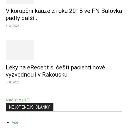
V korupční kauze z roku 2018 ve FN Bulovka
padly další...
6. 8. 2026
Léky na eRecept si čeští pacienti nově
vyzvednou i v Rakousku
5. 8. 2026
Načíst další
NEJČTENĚJŠÍ ČLÁNKY
Vše