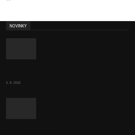
NOVINKY
Ceny akcií Eli Lilly rostou, ale ceny akcií
Novo Nordisku klesají
6. 8. 2026
Netopýři míří okny do českých ložnic. Lékaři
varují před pokousáním