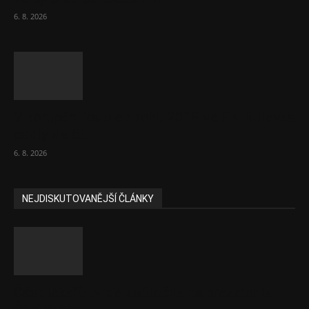
6. 8. 2026
V korupční kauze z roku 2018 ve FN Bulovka
padly další...
6. 8. 2026
NEJDISKUTOVANĚJŠÍ ČLÁNKY
Část lékařů tvrdě zaútočila na prezidenta