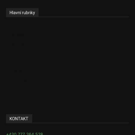
Hlavní rubriky
Aktuality
Zdravotnictví
Politika
Sociální věci
Pojištění
Pharma
Rozhovory
E-Health
Ke kávě i čaji
KONTAKT
+420 777 264 528