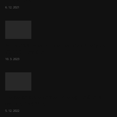
ČLK Kubka
6. 12. 2021
Ministr Válek ocenil domov pro seniory za
70 000 měsíčně
10. 3. 2023
To, co se stalo ve stomatologii, je šílená
ostuda, říká Milan...
5. 12. 2022