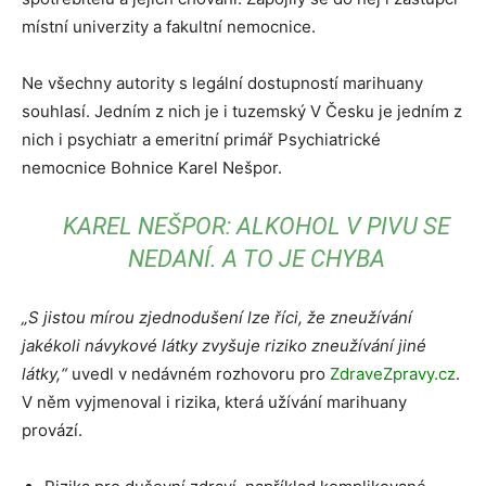
místní univerzity a fakultní nemocnice.
Ne všechny autority s legální dostupností marihuany
souhlasí. Jedním z nich je i tuzemský V Česku je jedním z
nich i psychiatr a emeritní primář Psychiatrické
nemocnice Bohnice Karel Nešpor.
KAREL NEŠPOR: ALKOHOL V PIVU SE
NEDANÍ. A TO JE CHYBA
„S jistou mírou zjednodušení lze říci, že zneužívání
jakékoli návykové látky zvyšuje riziko zneužívání jiné
látky,“
uvedl v nedávném rozhovoru pro
ZdraveZpravy.cz
.
V něm vyjmenoval i rizika, která užívání marihuany
provází.