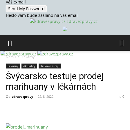
Váš e-mail
Heslo vám bude zasláno na váš email
zdravezpravy.cz
Domů
Lékárny
Lékárny
Aktuality
Ke kávě a čaji
Švýcarsko testuje prodej
marihuany v lékárnách
Od
zdravezpravy
-
22. 8. 2022
0