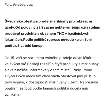
Foto: Pixabay.com
Švýcarsko otestuje prodej marihuany pro rekreační
účely. Od poloviny září začne některým jejím uživatelům
prodávat produkty s obsahem THC v basilejských
lékárnách. Podle politiků represe nevede ke snížení
počtu uživatelů konopí.
Od 15. září se sortiment volného prodeje devíti lékáren
ve švýcarské Basileji rozšíří o čtyři produkty z marihuany
a dva z hašiše. Informovaly o tom místní úřady. Podle
švýcarských médií tím chce vláda otestovat jiný přístup,
tedy legální, k dostupnosti marihuany v zemi. Represivní
opatření se totiž podle tamních politiků docela míjí
účinkem.