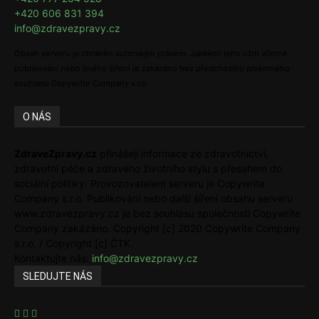
+420 606 831 394
info@zdravezpravy.cz
Obsah serveru je chráněn autorským právem. Jakékoli jeho užití včetně
publikování nebo jiného šíření je zakázáno bez předchozího písemného
souhlasu Copywrite Company s.r.o.
O NÁS
ZdraveZpravy.cz
přinášejí informace ze zdravotnictví,
zdravotní péče a zdravého životního stylu s přesahem do
sociální politiky. Provozovatelem serveru je Copywrite
Company s.r.o. Publikování nebo další šíření obsahu serveru
www.zdravezpravy.cz je bez souhlasu společnosti Copywrite
Company zakázáno. Copyright [c] 2020 Copywrite Company
s.r.o. / Copyright [c] ČTK.
Kontaktujte nás:
info@zdravezpravy.cz
SLEDUJTE NÁS