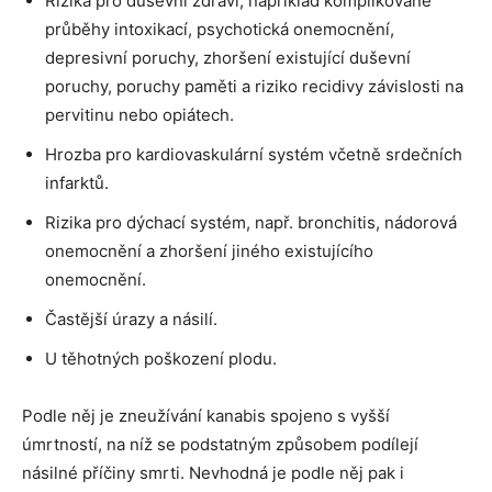
Rizika pro duševní zdraví, například komplikované
průběhy intoxikací, psychotická onemocnění,
depresivní poruchy, zhoršení existující duševní
poruchy, poruchy paměti a riziko recidivy závislosti na
pervitinu nebo opiátech.
Hrozba pro kardiovaskulární systém včetně srdečních
infarktů.
Rizika pro dýchací systém, např. bronchitis, nádorová
onemocnění a zhoršení jiného existujícího
onemocnění.
Častější úrazy a násilí.
U těhotných poškození plodu.
Podle něj je zneužívání kanabis spojeno s vyšší
úmrtností, na níž se podstatným způsobem podílejí
násilné příčiny smrti. Nevhodná je podle něj pak i