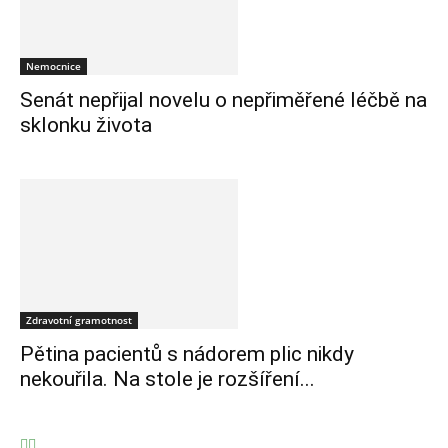
Nemocnice
Senát nepřijal novelu o nepřiměřené léčbě na
sklonku života
Zdravotní gramotnost
Pětina pacientů s nádorem plic nikdy
nekouřila. Na stole je rozšíření...