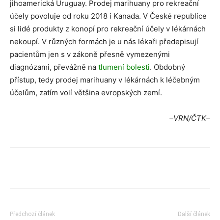
jihoamerická Uruguay. Prodej marihuany pro rekreační
účely povoluje od roku 2018 i Kanada. V České republice
si lidé produkty z konopí pro rekreační účely v lékárnách
nekoupí. V různých formách je u nás lékaři předepisují
pacientům jen s v zákoně přesně vymezenými
diagnózami, převážně na
tlumení bolesti
. Obdobný
přístup, tedy prodej marihuany v lékárnách k léčebným
účelům, zatím volí většina evropských zemí.
–VRN/ČTK–
Předchozí článek
Další článek