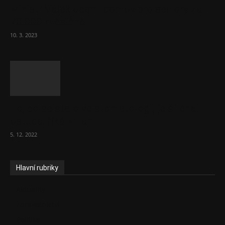
Ministr Válek ocenil domov pro seniory za
70 000 měsíčně
10. 3. 2023
To, co se stalo ve stomatologii, je šílená
ostuda, říká Milan...
5. 12. 2022
Hlavní rubriky
Aktuality
Zdravotnictví
Politika