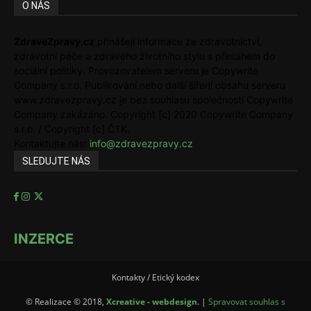
O NÁS
ZdraveZpravy.cz
přinášejí informace ze zdravotnictví,
zdravotní péče a zdravého životního stylu s přesahem do
sociální politiky. Provozovatelem serveru je Copywrite
Company s.r.o. Publikování nebo další šíření obsahu serveru
www.zdravezpravy.cz je bez souhlasu společnosti Copywrite
Company zakázáno. Copyright [c] 2020 Copywrite Company
s.r.o. / Copyright [c] ČTK.
Kontaktujte nás:
info@zdravezpravy.cz
SLEDUJTE NÁS
INZERCE
Kontakty / Etický kodex
© Realizace © 2018,
Xcreative - webdesign
. |
Spravovat souhlas s