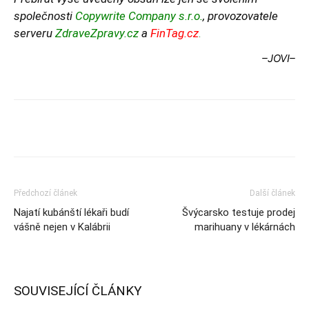
společnosti
Copywrite Company s.r.o.
, provozovatele
serveru
ZdraveZpravy.cz
a
FinTag.cz
.
–JOVI–
Předchozí článek
Další článek
Najatí kubánští lékaři budí
Švýcarsko testuje prodej
vášně nejen v Kalábrii
marihuany v lékárnách
SOUVISEJÍCÍ ČLÁNKY