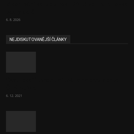
V korupční kauze z roku 2018 ve FN Bulovka
padly další...
6. 8. 2026
NEJDISKUTOVANĚJŠÍ ČLÁNKY
Část lékařů tvrdě zaútočila na prezidenta
ČLK Kubka
6. 12. 2021