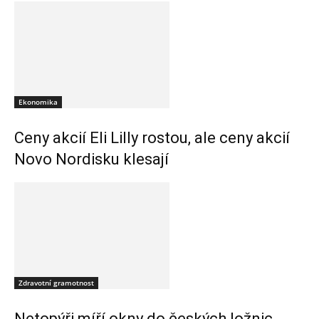
Ekonomika
Ceny akcií Eli Lilly rostou, ale ceny akcií
Novo Nordisku klesají
Zdravotní gramotnost
Netopýři míří okny do českých ložnic.