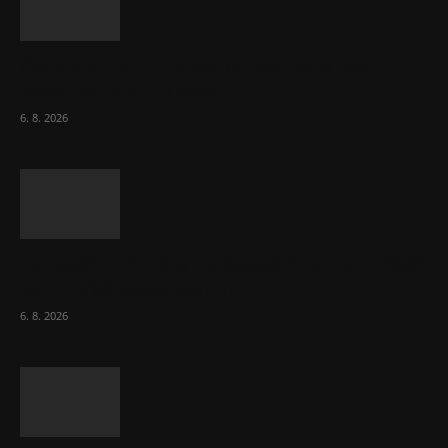
Ceny akcií Eli Lilly rostou, ale ceny akcií
Novo Nordisku klesají
6. 8. 2026
Netopýři míří okny do českých ložnic. Lékaři
varují před pokousáním
6. 8. 2026