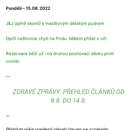
Pondělí – 15.08. 2022
J&J úplně skončí s mastkovým dětským pudrem
Opičí neštovice chytl na Pridu. Málem přišel o oči
Rezervace běží už i na druhou posilovací dávku proti
covidu
—
ZDRAVÉ ZPRÁVY: PŘEHLED ČLÁNKŮ OD
8.8. DO 14.8.
—
Přebírat výše uvedený obsah lze jen se svolením