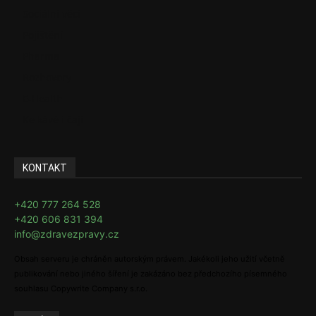
Sociální věci
Pojištění
Pharma
Rozhovory
E-Health
Ke kávě i čaji
KONTAKT
+420 777 264 528
+420 606 831 394
info@zdravezpravy.cz
Obsah serveru je chráněn autorským právem. Jakékoli jeho užití včetně
publikování nebo jiného šíření je zakázáno bez předchozího písemného
souhlasu Copywrite Company s.r.o.