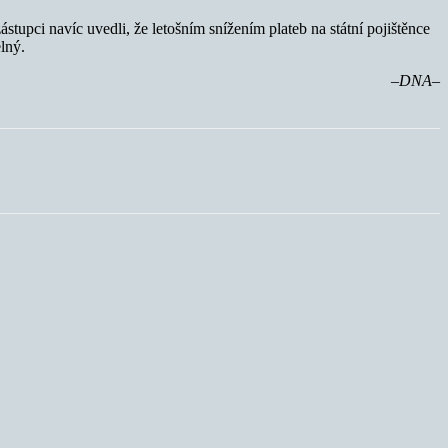
stupci navíc uvedli, že letošním snížením plateb na státní pojištěnce
lný.
–DNA–