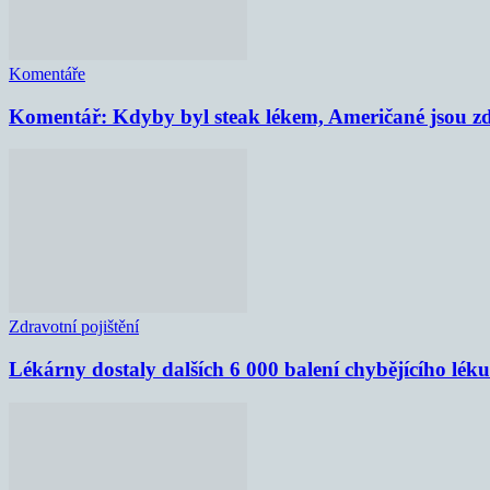
Komentáře
Komentář: Kdyby byl steak lékem, Američané jsou zd
Zdravotní pojištění
Lékárny dostaly dalších 6 000 balení chybějícího lék