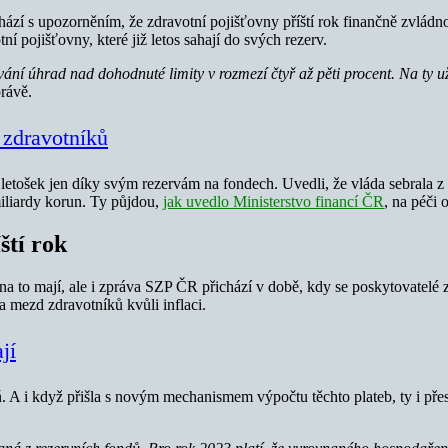
ází s upozorněním, že zdravotní pojišťovny příští rok finančně zvlád
í pojišťovny, které již letos sahají do svých rezerv.
ání úhrad nad dohodnuté limity v rozmezí čtyř až pěti procent.
Na ty u
rávě.
 zdravotníků
etošek jen díky svým rezervám na fondech. Uvedli, že vláda sebrala z o
 miliardy korun. Ty půjdou,
jak uvedlo Ministerstvo financí ČR
, na péči 
íští rok
 na to mají, ale i zpráva SZP ČR přichází v době, kdy se poskytovatelé
 a mezd zdravotníků kvůli inflaci.
jí
ň. A i když přišla s novým mechanismem výpočtu těchto plateb, ty i přest