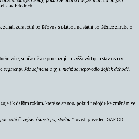
í dosáhneme jen tehdy, pokud se dodrží navýšení úhrad do pěti
dislav Friedrich.
ok zahájí zdravotní pojišťovny s platbou na státní pojištěnce zhruba o
tném více, současně ale poukazují na vyšší výdaje a stav rezerv.
 segmenty. Jde zejména o ty, u nichž se nepovedlo dojít k dohodě.
azuje i k dalším rokům, které se stanou, pokud nedojde ke změnám ve
pacientů či zvýšení sazeb pojistného,“
uvedl prezident SZP ČR.