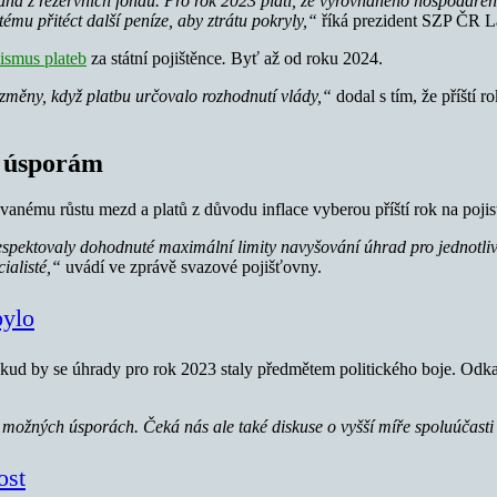
ná z rezervních fondů. Pro rok 2023 platí, že vyrovnaného hospodařen
ému přitéct další peníze, aby ztrátu pokryly,“
říká prezident SZP ČR La
ismus plateb
za státní pojištěnce
.
Byť až od roku 2024.
změny, když platbu určovalo rozhodnutí vlády,“
dodal s tím, že příští r
k úsporám
vanému růstu mezd a platů z důvodu inflace vyberou příští rok na pojis
spektovaly dohodnuté maximální limity navyšování úhrad pro jednotlivé
ialisté,“
uvádí ve zprávě svazové pojišťovny.
bylo
okud by se úhrady pro rok 2023 staly předmětem politického boje. Odk
 možných úsporách. Čeká nás ale také diskuse o vyšší míře spoluúčasti 
ost