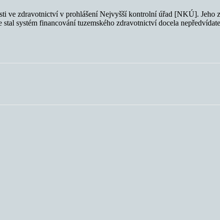
sti ve zdravotnictví v prohlášení Nejvyšší kontrolní úřad [NKÚ]. Jeho zá
 se stal systém financování tuzemského zdravotnictví docela nepředvídate