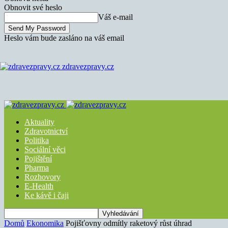
Obnovit své heslo
Váš e-mail
Heslo vám bude zasláno na váš email
zdravezpravy.cz
Aktuality
Zdravotnictví
Politika
Sociální věci
Pojištění
Pharma
Rozhovory
E-Health
Ke kávě i čaji
Domů
Ekonomika
Pojišťovny odmítly raketový růst úhrad