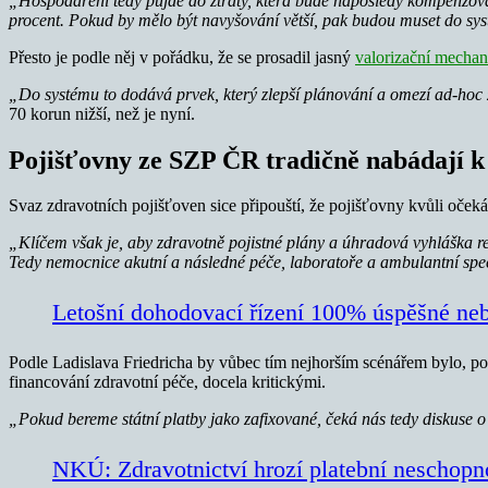
„Hospodaření tedy půjde do ztráty, která bude naposledy kompenzova
procent. Pokud by mělo být navyšování větší, pak budou muset do syst
Přesto je podle něj v pořádku, že se prosadil jasný
valorizační mechan
„Do systému to dodává prvek, který zlepší plánování a omezí ad-hoc 
70 korun nižší, než je nyní.
Pojišťovny ze SZP ČR tradičně nabádají 
Svaz zdravotních pojišťoven sice připouští, že pojišťovny kvůli očeká
„Klíčem však je, aby zdravotně pojistné plány a úhradová vyhláška re
Tedy nemocnice akutní a následné péče, laboratoře a ambulantní spec
Letošní dohodovací řízení 100% úspěšné ne
Podle Ladislava Friedricha by vůbec tím nejhorším scénářem bylo, p
financování zdravotní péče, docela kritickými.
„Pokud bereme státní platby jako zafixované, čeká nás tedy diskuse o
NKÚ: Zdravotnictví hrozí platební neschopn