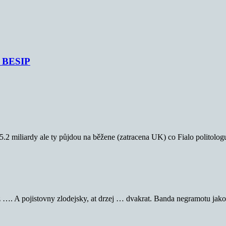
je BESIP
í 5.2 miliardy ale ty půjdou na běžene (zatracena UK) co Fialo politolog
…. A pojistovny zlodejsky, at drzej … dvakrat. Banda negramotu jako h