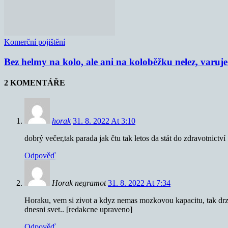
Komerční pojištění
Bez helmy na kolo, ale ani na koloběžku nelez, varu
2 KOMENTÁŘE
horak
31. 8. 2022 At 3:10
dobrý večer,tak parada jak čtu tak letos da stát do zdravotnictv
Odpověď
Horak negramot
31. 8. 2022 At 7:34
Horaku, vem si zivot a kdyz nemas mozkovou kapacitu, tak drz 
dnesni svet.. [redakcne upraveno]
Odpověď