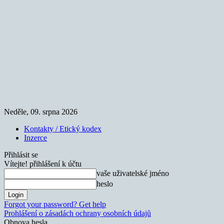
Neděle, 09. srpna 2026
Kontakty / Etický kodex
Inzerce
Přihlásit se
Vítejte! přihlášení k účtu
vaše uživatelské jméno
heslo
Forgot your password? Get help
Prohlášení o zásadách ochrany osobních údajů
Obnova hesla