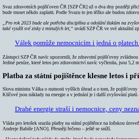
Svaz zdravotních pojišťoven ČR [SZP ČR] už o dva dny později přich
bude muset někdo zaplatit. Podle Svazu to jen těžko ale budou zdravotn
„
Pro rok 2023 bude ale potřeba disciplína a odolání tlakům na zvyšov
také využít své zisky z minulých let,“
uvádí SZP ČR ve své aktuální zp
Válek pomůže nemocnicím i jedná o platech
Zástupci SZP ČR navíc upozornili, že zdravotní pojišťovny zvládnou l
Jediné peníze, které letos pro zdravotnictví navíc vyčlenila, jsou 5,2
Platba za státní pojištěnce klesne letos i př
Slova ministra Válka o nutnosti vyšších úhrad a o tom, že pojišťovny
Klíčové jsou náklady na energie a v jednání je i další zvyšování platů
Drahé energie straší i nemocnice, ceny nezna
Vláda pro letošek srazila platby na státní pojištěnce na loňskou úrove
Andreje Babiše [ANO]. Přesněji řečeno – ještě se sníží.