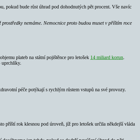
nou, pokud bude růst úhrad pod dohodnutých pět procent. Vše navíc
ž prostředky nemáme. Nemocnice proto budou muset v příštím roce
bjemu plateb na státní pojištěnce pro letošek
14 miliard korun
.
o uprchlíky.
 zdravotní péče potýkají s rychlým růstem vstupů na své provozy.
o příští rok klesnou pod úroveň, jíž pro letošek určila někdejší vláda