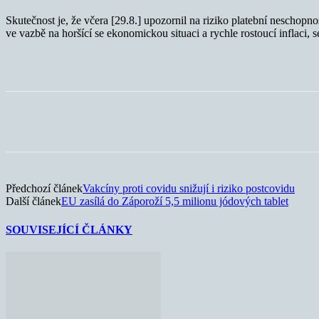
Skutečnost je, že včera [29.8.] upozornil na riziko platební neschopno
ve vazbě na horšící se ekonomickou situaci a rychle rostoucí inflaci,
Sdílet
Předchozí článek
Vakcíny proti covidu snižují i riziko postcovidu
Další článek
EU zasílá do Záporoží 5,5 milionu jódových tablet
SOUVISEJÍCÍ ČLÁNKY