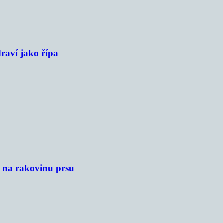
raví jako řípa
u na rakovinu prsu