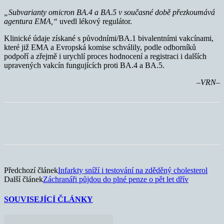
„Subvarianty omicron BA.4 a BA.5 v současné době přezkoumává
agentura EMA,“
uvedl lékový regulátor.
Klinické údaje získané s původními/BA.1 bivalentními vakcínami,
které již EMA a Evropská komise schválily, podle odborníků
podpoří a zřejmě i urychlí proces hodnocení a registraci i dalších
upravených vakcín fungujících proti BA.4 a BA.5.
–VRN–
Předchozí článek
Infarkty sníží i testování na zděděný cholesterol
Další článek
Záchranáři půjdou do plné penze o pět let dřív
SOUVISEJÍCÍ ČLÁNKY