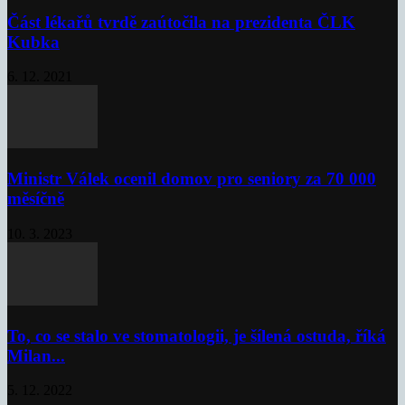
Část lékařů tvrdě zaútočila na prezidenta ČLK
Kubka
6. 12. 2021
Ministr Válek ocenil domov pro seniory za 70 000
měsíčně
10. 3. 2023
To, co se stalo ve stomatologii, je šílená ostuda, říká
Milan...
5. 12. 2022