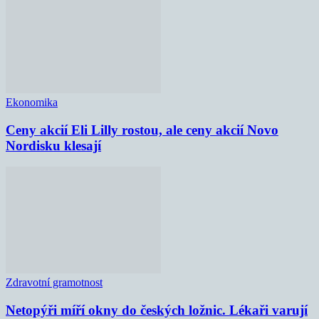
Ekonomika
Ceny akcií Eli Lilly rostou, ale ceny akcií Novo
Nordisku klesají
Zdravotní gramotnost
Netopýři míří okny do českých ložnic. Lékaři varují