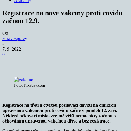
Aktuality
Registrace na nové vakcíny proti covidu
začnou 12.9.
Od
zdravezpravy
-
7. 9. 2022
0
Foto: Pixabay.com
Registrace na třetí a čtvrtou posilovací dávku na omikron
upravenou vakcínou proti covidu začne v pondělí 12. září.
Některá očkovací místa, zřejmě větší nemocnice, začnou s
očkováním upravenou vakcínou dříve a bez registrace.
Centrální rezervační systém k podání druhé nebo třetí posilovací