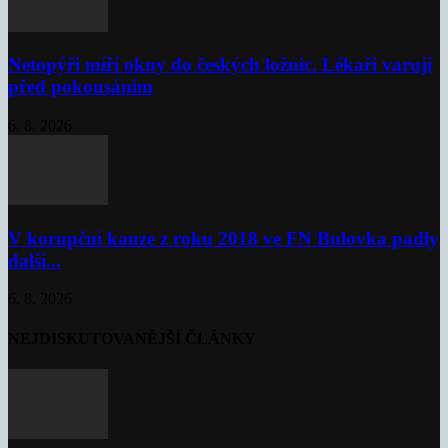
Netopýři míří okny do českých ložnic. Lékaři varují
před pokousáním
6. 8. 2026
V korupční kauze z roku 2018 ve FN Bulovka padly
další...
6. 8. 2026
NEJDISKUTOVANĚJŠÍ ČLÁNKY