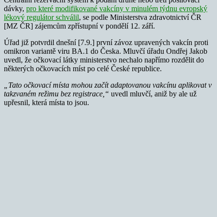
dávky,
pro které modifikované vakcíny v minulém týdnu evropský
lékový regulátor schválil
, se podle Ministerstva zdravotnictví ČR
[MZ ČR] zájemcům zpřístupní v pondělí 12. září.
Úřad již potvrdil dnešní [7.9.] první závoz upravených vakcín proti
omikron variantě viru BA.1 do Česka. Mluvčí úřadu Ondřej Jakob
uvedl, že očkovací látky ministerstvo nechalo napřímo rozdělit do
některých očkovacích míst po celé České republice.
„Tato očkovací místa mohou začít adaptovanou vakcínu aplikovat v
takzvaném režimu bez registrace,“
uvedl mluvčí, aniž by ale už
upřesnil, která místa to jsou.