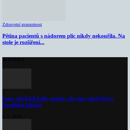
Zdravotní gramotnost
Pětina pacientů s nádorem plic nikdy nekouřila. Na
stole je rozšíření...
NOVINKY
Ceny akcií Eli Lilly rostou, ale ceny akcií Novo
Nordisku klesají
6. 8. 2026