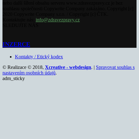
nebo další šíření obsahu serveru www.zdravezpravy.cz je bez
souhlasu společnosti Copywrite Company zakázáno. Copyright [c]
2020 Copywrite Company s.r.o. / Copyright [c] ČTK.
Kontaktujte nás:
info@zdravezpravy.cz
SLEDUJTE NÁS
INZERCE
Kontakty / Etický kodex
© Realizace © 2018,
Xcreative - webdesign
. |
Spravovat souhlas s
nastavením osobních údajů
.
adm_sticky