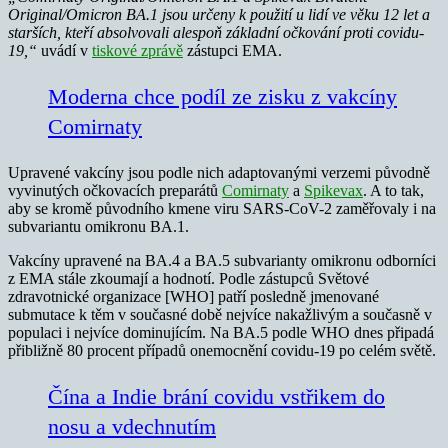
Original/Omicron BA.1 jsou určeny k použití u lidí ve věku 12 let a
starších, kteří absolvovali alespoň základní očkování proti covidu-
19,“
uvádí v
tiskové zprávě
zástupci EMA.
Moderna chce podíl ze zisku z vakcíny
Comirnaty
Upravené vakcíny jsou podle nich adaptovanými verzemi původně
vyvinutých očkovacích preparátů
Comirnaty
a
Spikevax
. A to tak,
aby se kromě původního kmene viru SARS-CoV-2 zaměřovaly i na
subvariantu omikronu BA.1.
Vakcíny upravené na BA.4 a BA.5 subvarianty omikronu odborníci
z EMA stále zkoumají a hodnotí. Podle zástupců Světové
zdravotnické organizace [WHO] patří posledně jmenované
submutace k těm v současné době nejvíce nakažlivým a současně v
populaci i nejvíce dominujícím. Na BA.5 podle WHO dnes připadá
přibližně 80 procent případů onemocnění covidu-19 po celém světě.
Čína a Indie brání covidu vstřikem do
nosu a vdechnutím