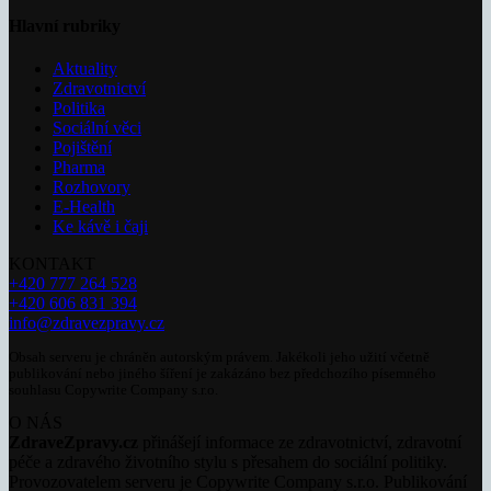
Hlavní rubriky
Aktuality
Zdravotnictví
Politika
Sociální věci
Pojištění
Pharma
Rozhovory
E-Health
Ke kávě i čaji
KONTAKT
+420 777 264 528
+420 606 831 394
info@zdravezpravy.cz
Obsah serveru je chráněn autorským právem. Jakékoli jeho užití včetně
publikování nebo jiného šíření je zakázáno bez předchozího písemného
souhlasu Copywrite Company s.r.o.
O NÁS
ZdraveZpravy.cz
přinášejí informace ze zdravotnictví, zdravotní
péče a zdravého životního stylu s přesahem do sociální politiky.
Provozovatelem serveru je Copywrite Company s.r.o. Publikování