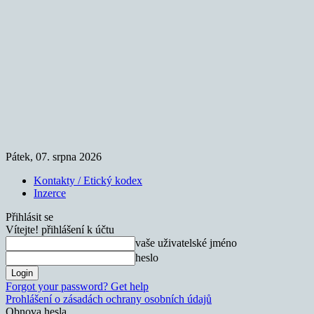
Pátek, 07. srpna 2026
Kontakty / Etický kodex
Inzerce
Přihlásit se
Vítejte! přihlášení k účtu
vaše uživatelské jméno
heslo
Forgot your password? Get help
Prohlášení o zásadách ochrany osobních údajů
Obnova hesla