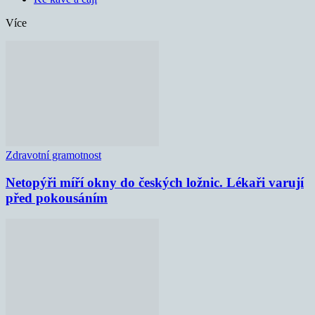
Více
Zdravotní gramotnost
Netopýři míří okny do českých ložnic. Lékaři varují
před pokousáním