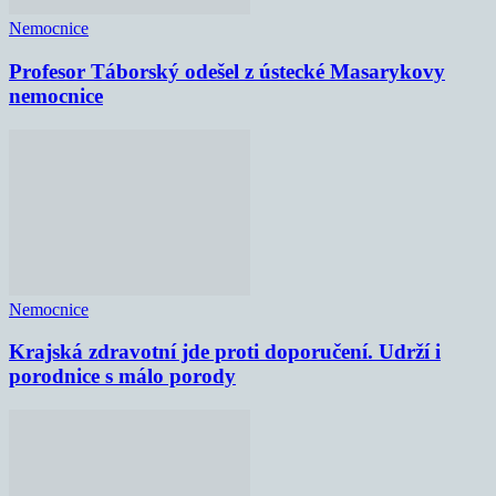
Nemocnice
Profesor Táborský odešel z ústecké Masarykovy
nemocnice
Nemocnice
Krajská zdravotní jde proti doporučení. Udrží i
porodnice s málo porody