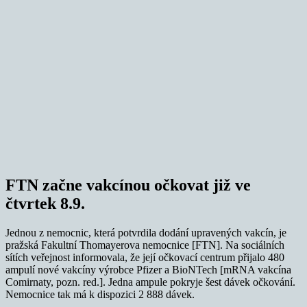
FTN začne vakcínou očkovat již ve
čtvrtek 8.9.
Jednou z nemocnic, která potvrdila dodání upravených vakcín, je
pražská Fakultní Thomayerova nemocnice [FTN]. Na sociálních
sítích veřejnost informovala, že její očkovací centrum přijalo 480
ampulí nové vakcíny výrobce Pfizer a BioNTech [mRNA vakcína
Comirnaty, pozn. red.]. Jedna ampule pokryje šest dávek očkování.
Nemocnice tak má k dispozici 2 888 dávek.