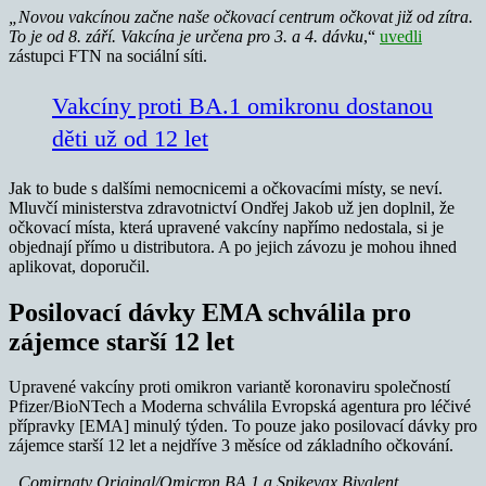
„Novou vakcínou začne naše očkovací centrum očkovat již od zítra.
To je od 8. září.
Vakcína je určena pro 3. a 4.
dávku
,“
uvedli
zástupci FTN na sociální síti.
Vakcíny proti BA.1 omikronu dostanou
děti už od 12 let
Jak to bude s dalšími nemocnicemi a očkovacími místy, se neví.
Mluvčí ministerstva zdravotnictví Ondřej Jakob už jen doplnil, že
očkovací místa, která upravené vakcíny napřímo nedostala, si je
objednají přímo u distributora. A po jejich závozu je mohou ihned
aplikovat, doporučil.
Posilovací dávky EMA schválila pro
zájemce starší 12 let
Upravené vakcíny proti omikron variantě koronaviru společností
Pfizer/BioNTech a Moderna schválila Evropská agentura pro léčivé
přípravky [EMA] minulý týden. To pouze jako posilovací dávky pro
zájemce starší 12 let a nejdříve 3 měsíce od základního očkování.
„Comirnaty Original/Omicron BA.1 a Spikevax Bivalent