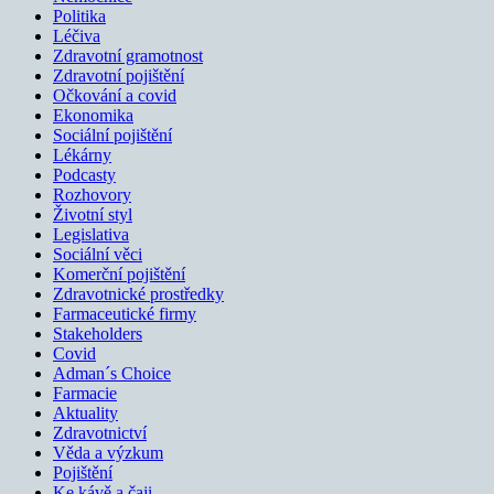
Politika
Léčiva
Zdravotní gramotnost
Zdravotní pojištění
Očkování a covid
Ekonomika
Sociální pojištění
Lékárny
Podcasty
Rozhovory
Životní styl
Legislativa
Sociální věci
Komerční pojištění
Zdravotnické prostředky
Farmaceutické firmy
Stakeholders
Covid
Adman´s Choice
Farmacie
Aktuality
Zdravotnictví
Věda a výzkum
Pojištění
Ke kávě a čaji