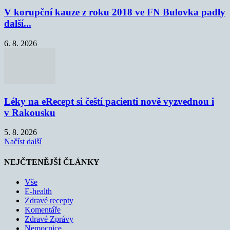
V korupční kauze z roku 2018 ve FN Bulovka padly
další...
6. 8. 2026
Léky na eRecept si čeští pacienti nově vyzvednou i
v Rakousku
5. 8. 2026
Načíst další
NEJČTENĚJŠÍ ČLÁNKY
Vše
E-health
Zdravé recepty
Komentáře
Zdravé Zprávy
Nemocnice