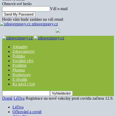
Obnovit své heslo
Váš e-mail
Heslo vám bude zasláno na váš email
zdravezpravy.cz
Aktuality
Zdravotnictví
Politika
Sociální věci
Pojištění
Pharma
Rozhovory
E-Health
Ke kávě i čaji
Domů
Léčiva
Registrace na nové vakcíny proti covidu začnou 12.9.
Léčiva
Očkování a covid