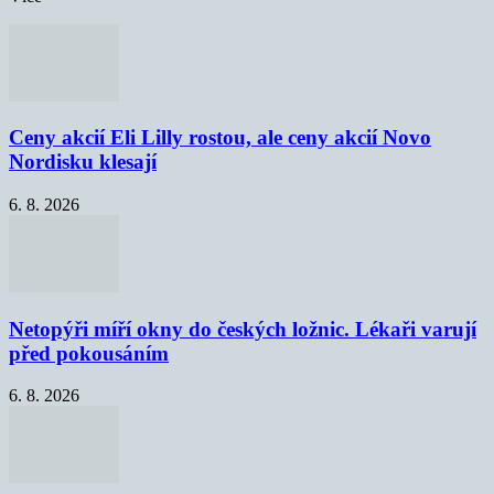
Ceny akcií Eli Lilly rostou, ale ceny akcií Novo
Nordisku klesají
6. 8. 2026
Netopýři míří okny do českých ložnic. Lékaři varují
před pokousáním
6. 8. 2026