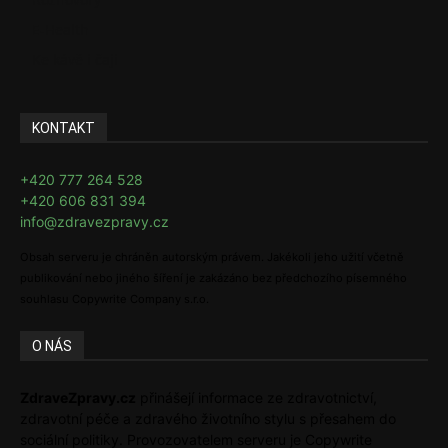
E-Health
Ke kávě i čaji
KONTAKT
+420 777 264 528
+420 606 831 394
info@zdravezpravy.cz
Obsah serveru je chráněn autorským právem. Jakékoli jeho užití včetně
publikování nebo jiného šíření je zakázáno bez předchozího písemného
souhlasu Copywrite Company s.r.o.
O NÁS
ZdraveZpravy.cz
přinášejí informace ze zdravotnictví,
zdravotní péče a zdravého životního stylu s přesahem do
sociální politiky. Provozovatelem serveru je Copywrite