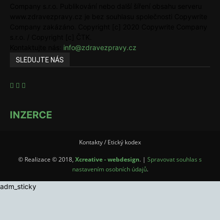
Company s.r.o. Publikování nebo další šíření obsahu serveru
www.zdravezpravy.cz je bez souhlasu společnosti Copywrite
Company zakázáno. Copyright [c] 2020 Copywrite Company
s.r.o. / Copyright [c] ČTK.
Kontaktujte nás:
info@zdravezpravy.cz
SLEDUJTE NÁS
INZERCE
Kontakty / Etický kodex
© Realizace © 2018,
Xcreative - webdesign
. |
Spravovat souhlas s
nastavením osobních údajů
.
adm_sticky