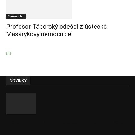
Nemocnice
Profesor Táborský odešel z ústecké
Masarykovy nemocnice
NOVINKY
Netopýři míří okny do českých ložnic. Lékaři
varují před pokousáním