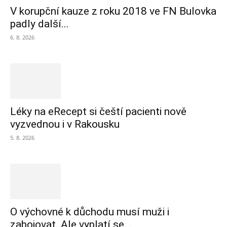
V korupční kauze z roku 2018 ve FN Bulovka
padly další...
6. 8. 2026
Léky na eRecept si čeští pacienti nově
vyzvednou i v Rakousku
5. 8. 2026
O výchovné k důchodu musí muži i
zabojovat. Ale vyplatí se...