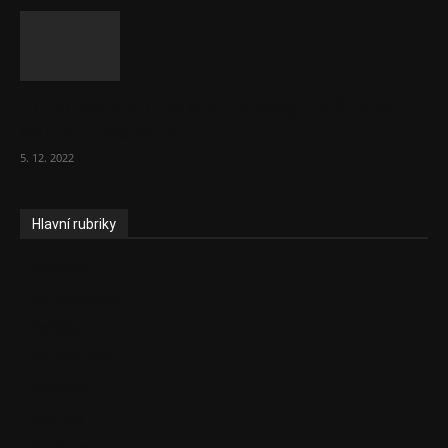
To, co se stalo ve stomatologii, je šílená
ostuda, říká Milan...
5. 12. 2022
Hlavní rubriky
Aktuality
Zdravotnictví
Politika
Sociální věci
Pojištění
Pharma
Rozhovory