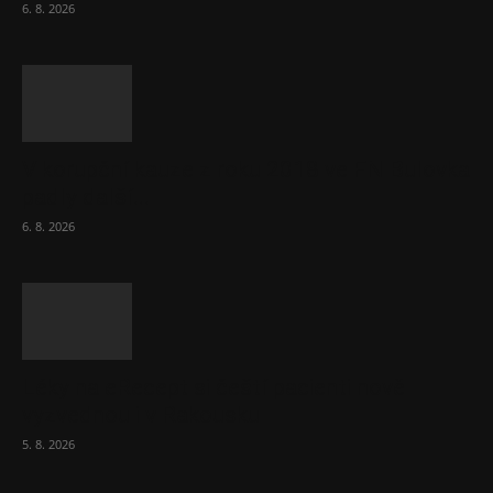
6. 8. 2026
V korupční kauze z roku 2018 ve FN Bulovka
padly další...
6. 8. 2026
Léky na eRecept si čeští pacienti nově
vyzvednou i v Rakousku
5. 8. 2026