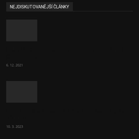
NEJDISKUTOVANĚJŠÍ ČLÁNKY
Část lékařů tvrdě zaútočila na prezidenta
ČLK Kubka
6. 12. 2021
Ministr Válek ocenil domov pro seniory za
70 000 měsíčně
10. 3. 2023