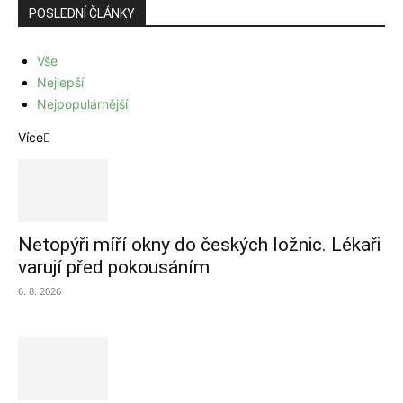
POSLEDNÍ ČLÁNKY
Vše
Nejlepší
Nejpopulárnější
Více
Netopýři míří okny do českých ložnic. Lékaři
varují před pokousáním
6. 8. 2026