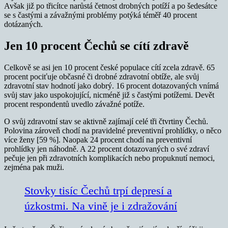
Avšak již po třicítce narůstá četnost drobných potíží a po šedesátce
se s častými a závažnými problémy potýká téměř 40 procent
dotázaných.
Jen 10 procent Čechů se cítí zdravě
Celkově se asi jen 10 procent české populace cítí zcela zdravě. 65
procent pociťuje občasné či drobné zdravotní obtíže, ale svůj
zdravotní stav hodnotí jako dobrý. 16 procent dotazovaných vnímá
svůj stav jako uspokojující, nicméně již s častými potížemi. Devět
procent respondentů uvedlo závažné potíže.
O svůj zdravotní stav se aktivně zajímají celé tři čtvrtiny Čechů.
Polovina zároveň chodí na pravidelné preventivní prohlídky, o něco
více ženy [59 %]. Naopak 24 procent chodí na preventivní
prohlídky jen náhodně. A 22 procent dotazovaných o své zdraví
pečuje jen při zdravotních komplikacích nebo propuknutí nemoci,
zejména pak muži.
Stovky tisíc Čechů trpí depresí a
úzkostmi. Na vině je i zdražování