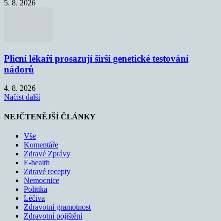
5. 8. 2026
Plicní lékaři prosazují širší genetické testování
nádorů
4. 8. 2026
Načíst další
NEJČTENĚJŠÍ ČLÁNKY
Vše
Komentáře
Zdravé Zprávy
E-health
Zdravé recepty
Nemocnice
Politika
Léčiva
Zdravotní gramotnost
Zdravotní pojištění