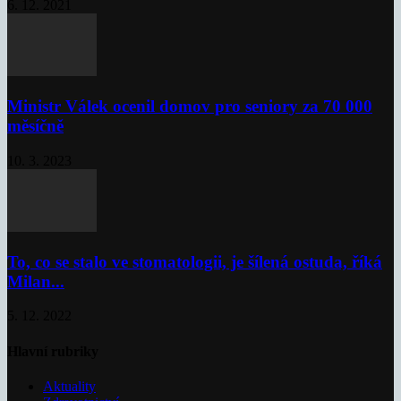
6. 12. 2021
Ministr Válek ocenil domov pro seniory za 70 000
měsíčně
10. 3. 2023
To, co se stalo ve stomatologii, je šílená ostuda, říká
Milan...
5. 12. 2022
Hlavní rubriky
Aktuality