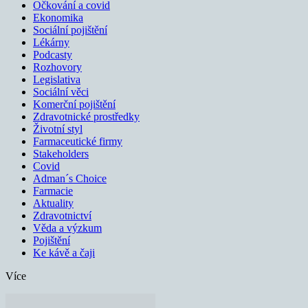
Očkování a covid
Ekonomika
Sociální pojištění
Lékárny
Podcasty
Rozhovory
Legislativa
Sociální věci
Komerční pojištění
Zdravotnické prostředky
Životní styl
Farmaceutické firmy
Stakeholders
Covid
Adman´s Choice
Farmacie
Aktuality
Zdravotnictví
Věda a výzkum
Pojištění
Ke kávě a čaji
Více