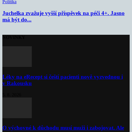
Politika
Juchelka zvažuje vyšší příspěvek na péči 4+. Jasno
má být do...
NOVINKY
Léky na eRecept si čeští pacienti nově vyzvednou i
v Rakousku
5. 8. 2026
O výchovné k důchodu musí muži i zabojovat. Ale