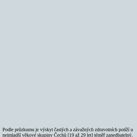
Podle průzkumu je výskyt častých a závažných zdravotních potíží u
nejmladší věkové skupiny Čechů [19 až 29 let] téměř zanedbatelný.