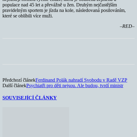
populace nad 45 let a převážně u žen. Druhým nejčastějším
pravidelným sportem je jízda na kole, následovaná posilováním,
které se oblíbili více muži.
–RED–
Předchozí článek
Ferdinand Polák nahradí Svobodu v Radě VZP
Další článek
Psychiatři pro děti nejsou. Ale budou, tvrdí ministr
SOUVISEJÍCÍ ČLÁNKY