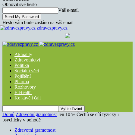
Obnovit své heslo
Váš e-mail
Heslo vám bude zasláno na váš email
zdravezpravy.cz
Aktuality
Zdravotnictví
Politika
Sociální věci
Pojištění
Pharma
Rozhovory
E-Health
Ke kávě i čaji
Domů
Zdravotní gramotnost
Jen 10 % Čechů se cítí fyzicky i
psychicky v pohodě
Zdravotní gramotnost