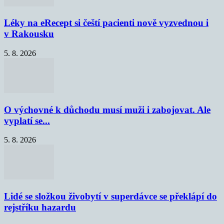
Léky na eRecept si čeští pacienti nově vyzvednou i
v Rakousku
5. 8. 2026
O výchovné k důchodu musí muži i zabojovat. Ale
vyplatí se...
5. 8. 2026
Lidé se složkou živobytí v superdávce se překlápí do
rejstříku hazardu