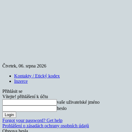
Čtvrtek, 06. srpna 2026
Kontakty / Etický kodex
Inzerce
Přihlásit se
Vítejte! přihlášení k účtu
vaše uživatelské jméno
heslo
Forgot your password? Get help
Prohlášení o zásadách ochrany osobních údajů
Obnova hesla