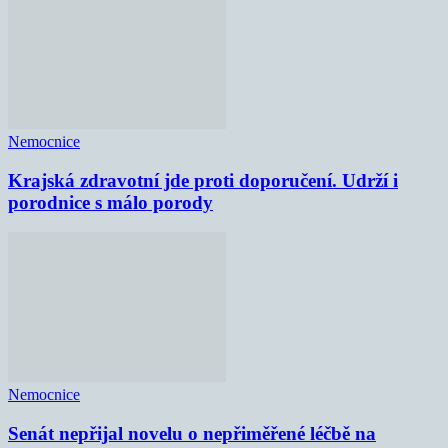
Nemocnice
Krajská zdravotní jde proti doporučení. Udrží i
porodnice s málo porody
Nemocnice
Senát nepřijal novelu o nepřiměřené léčbě na