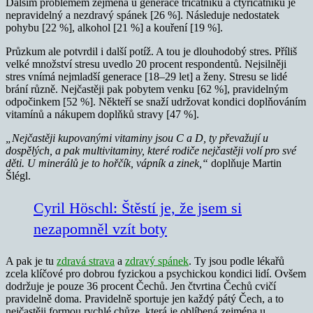
Dalším problémem zejména u generace třicátníků a čtyřicátníků je
nepravidelný a nezdravý spánek [26 %]. Následuje nedostatek
pohybu [22 %], alkohol [21 %] a kouření [19 %].
Průzkum ale potvrdil i další potíž. A tou je dlouhodobý stres. Příliš
velké množství stresu uvedlo 20 procent respondentů. Nejsilněji
stres vnímá nejmladší generace [18–29 let] a ženy. Stresu se lidé
brání různě. Nejčastěji pak pobytem venku [62 %], pravidelným
odpočinkem [52 %]. Někteří se snaží udržovat kondici doplňováním
vitamínů a nákupem doplňků stravy [47 %].
„Nejčastěji kupovanými vitaminy jsou C a D, ty převažují u
dospělých, a pak multivitaminy, které rodiče nejčastěji volí pro své
děti. U minerálů je to hořčík, vápník a zinek,“
doplňuje Martin
Šlégl.
Cyril Höschl: Štěstí je, že jsem si
nezapomněl vzít boty
A pak je tu
zdravá strava
a
zdravý spánek
. Ty jsou podle lékařů
zcela klíčové pro dobrou fyzickou a psychickou kondici lidí. Ovšem
dodržuje je pouze 36 procent Čechů. Jen čtvrtina Čechů cvičí
pravidelně doma. Pravidelně sportuje jen každý pátý Čech, a to
nejčastěji formou rychlé chůze, která je oblíbená zejména u