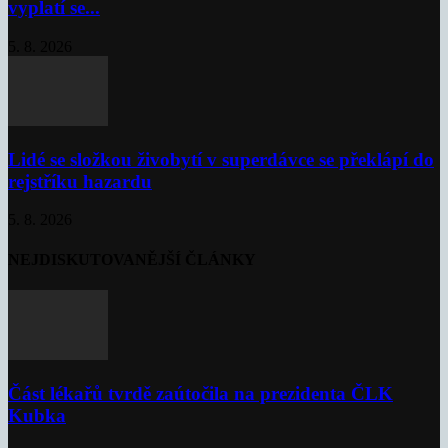
vyplatí se...
5. 8. 2026
Lidé se složkou živobytí v superdávce se překlápí do
rejstříku hazardu
5. 8. 2026
NEJDISKUTOVANĚJŠÍ ČLÁNKY
Část lékařů tvrdě zaútočila na prezidenta ČLK
Kubka