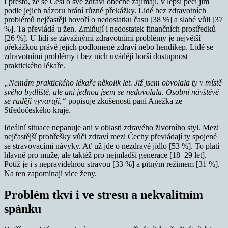
I přesto, že se Češi o své zdraví obecně zajímají, v lepší péči jim
podle jejich názoru brání různé překážky. Lidé bez zdravotních
problémů nejčastěji hovoří o nedostatku času [38 %] a slabé vůli [37
%]. Ta převládá u žen. Zmiňují i nedostatek finančních prostředků
[26 %]. U lidí se závažnými zdravotními problémy je největší
překážkou právě jejich podlomené zdraví nebo hendikep. Lidé se
zdravotními problémy i bez nich uvádějí horší dostupnost
praktického lékaře.
„Nemám praktického lékaře několik let. Již jsem obvolala ty v místě
svého bydliště, ale ani jednou jsem se nedovolala. Osobní návštěvě
se raději vyvaruji,“
popisuje zkušenosti paní Anežka ze
Středočeského kraje.
Ideální situace nepanuje ani v oblasti zdravého životního styl. Mezi
nejčastější prohřešky vůči zdraví mezi Čechy převládají ty spojené
se stravovacími návyky. Ať už jde o nezdravé jídlo [53 %]. To platí
hlavně pro muže, ale taktéž pro nejmladší generace [18–29 let].
Potíž je i s nepravidelnou stravou [33 %] a pitným režimem [31 %].
Na ten zapomínají více ženy.
Problém tkví i ve stresu a nekvalitním
spánku