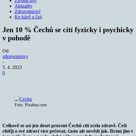
Životní styl
Aktuality
Zdravotnictví
Ke kávě a čaji
Jen 10 % Čechů se cítí fyzicky i psychicky
v pohodě
Od
zdravezpravy
-
5. 4. 2023
0
Foto: Pixabay.com
Celkově se asi jen deset procent Čechů cítí zcela zdravě. Češi
chtějí o své zdraví více pečovat, často ale nevědí jak. Brání jim v