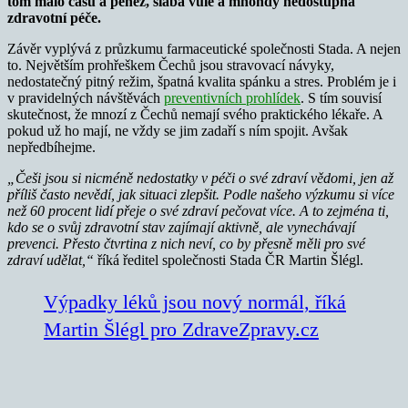
tom málo času a peněz, slabá vůle a mnohdy nedostupná
zdravotní péče.
Závěr vyplývá z průzkumu farmaceutické společnosti Stada. A nejen
to. Největším prohřeškem Čechů jsou stravovací návyky,
nedostatečný pitný režim, špatná kvalita spánku a stres. Problém je i
v pravidelných návštěvách
preventivních prohlídek
. S tím souvisí
skutečnost, že mnozí z Čechů nemají svého praktického lékaře. A
pokud už ho mají, ne vždy se jim zadaří s ním spojit. Avšak
nepředbíhejme.
„Češi jsou si nicméně nedostatky v péči o své zdraví vědomi, jen až
příliš často nevědí, jak situaci zlepšit. Podle našeho výzkumu si více
než 60 procent lidí přeje o své zdraví pečovat více. A to zejména ti,
kdo se o svůj zdravotní stav zajímají aktivně, ale vynechávají
prevenci. Přesto čtvrtina z nich neví, co by přesně měli pro své
zdraví udělat,“
říká ředitel společnosti Stada ČR Martin Šlégl.
Výpadky léků jsou nový normál, říká
Martin Šlégl pro ZdraveZpravy.cz