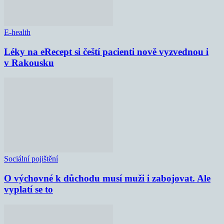
E-health
Léky na eRecept si čeští pacienti nově vyzvednou i
v Rakousku
Sociální pojištění
O výchovné k důchodu musí muži i zabojovat. Ale
vyplatí se to