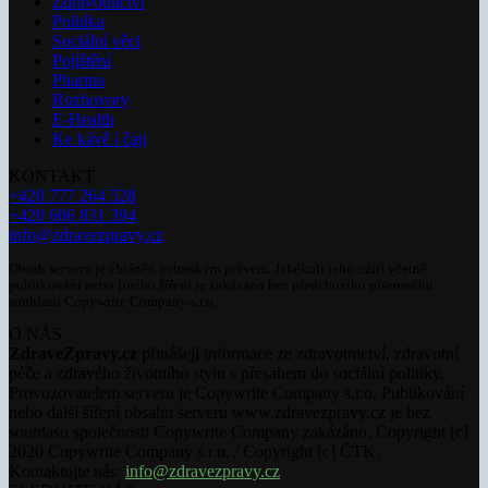
Zdravotnictví
Politika
Sociální věci
Pojištění
Pharma
Rozhovory
E-Health
Ke kávě i čaji
KONTAKT
+420 777 264 528
+420 606 831 394
info@zdravezpravy.cz
Obsah serveru je chráněn autorským právem. Jakékoli jeho užití včetně
publikování nebo jiného šíření je zakázáno bez předchozího písemného
souhlasu Copywrite Company s.r.o.
O NÁS
ZdraveZpravy.cz
přinášejí informace ze zdravotnictví, zdravotní
péče a zdravého životního stylu s přesahem do sociální politiky.
Provozovatelem serveru je Copywrite Company s.r.o. Publikování
nebo další šíření obsahu serveru www.zdravezpravy.cz je bez
souhlasu společnosti Copywrite Company zakázáno. Copyright [c]
2020 Copywrite Company s.r.o. / Copyright [c] ČTK.
Kontaktujte nás:
info@zdravezpravy.cz