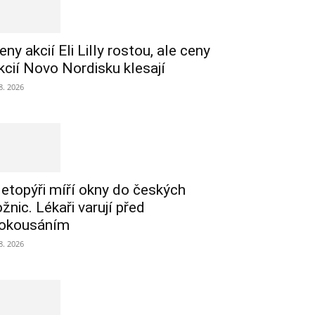
eny akcií Eli Lilly rostou, ale ceny
kcií Novo Nordisku klesají
 8. 2026
etopýři míří okny do českých
ožnic. Lékaři varují před
okousáním
 8. 2026