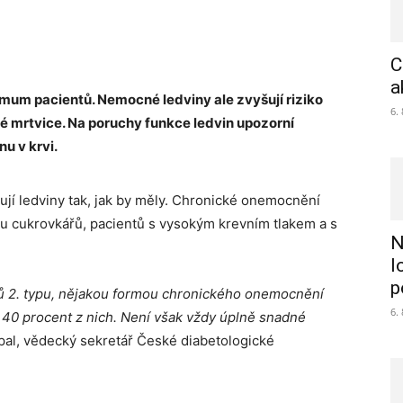
C
a
mum pacientů. Nemocné ledviny ale zvyšují riziko
6.
vé mrtvice. Na poruchy funkce ledvin upozorní
u v krvi.
ují ledviny tak, jak by měly. Chronické onemocnění
i u cukrovkářů, pacientů s vysokým krevním tlakem a s
N
l
p
ků 2. typu, nějakou formou chronického onemocnění
6.
ž 40 procent z nich. Není však vždy úplně snadné
pal, vědecký sekretář České diabetologické