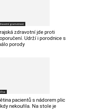
dravotní gramotnost
rajská zdravotní jde proti
oporučení. Udrží i porodnice s
álo porody
éčiva
ětina pacientů s nádorem plic
ikdy nekouřila. Na stole je