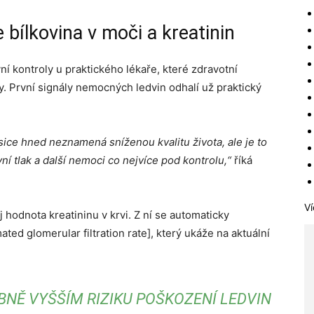
bílkovina v moči a kreatinin
ní kontroly u praktického lékaře, které zdravotní
. První signály nemocných ledvin odhalí už praktický
 sice hned neznamená sníženou kvalitu života, ale je to
vní tlak a další nemoci co nejvíce pod kontrolu,“
říká
Ví
hodnota kreatininu v krvi. Z ní se automaticky
ed glomerular filtration rate], který ukáže na aktuální
BNĚ VYŠŠÍM RIZIKU POŠKOZENÍ LEDVIN