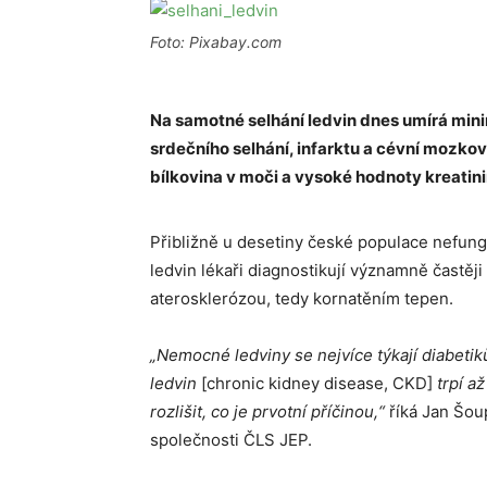
Foto: Pixabay.com
Na samotné selhání ledvin dnes umírá mini
srdečního selhání, infarktu a cévní mozko
bílkovina v moči a vysoké hodnoty kreatinin
Přibližně u desetiny české populace nefung
ledvin lékaři diagnostikují významně častěj
aterosklerózou, tedy kornatěním tepen.
„Nemocné ledviny se nejvíce týkají diabeti
ledvin
[chronic kidney disease, CKD]
trpí a
rozlišit, co je prvotní příčinou,“
říká Jan Šou
společnosti ČLS JEP.