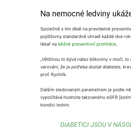
Na nemocné ledviny ukáže 
Společně s tím dbát na pravidelné preventiv
pojišťovny standardně uhradí každé dva roky
lékař na
běžné preventivní prohlídce
.
„Většinou to bývá nález bílkoviny v moči, to
varování, že je potřeba dostat diabetes, kre
prof. Rychlík.
Dalším sledovaným parametrem je podle něj 
vypočítává hodnota takzvaného eGFR [estimat
kondici ledvin.
DIABETICI JSOU V NÁSO