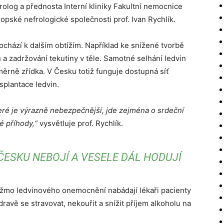
rolog a přednosta Interní kliniky Fakultní nemocnice
pské nefrologické společnosti prof. Ivan Rychlík.
ochází k dalším obtížím. Například ke snížené tvorbě
 a zadržování tekutiny v těle. Samotné selhání ledvin
měrně zřídka. V Česku totiž funguje dostupná síť
splantace ledvin.
teré je výrazně nebezpečnější, jde zejména o srdeční
é příhody,“
vysvětluje prof. Rychlík.
ČESKU NEBOJÍ A VESELE DÁL HODUJÍ
tažmo ledvinového onemocnění nabádají lékaři pacienty
dravě se stravovat, nekouřit a snížit příjem alkoholu na