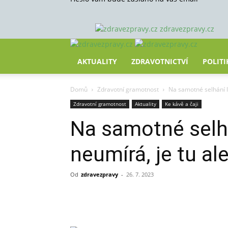
zdravezpravy.cz
AKTUALITY
ZDRAVOTNICTVÍ
POLITI
Domů
Zdravotní gramotnost
Na samotné selhání le
Zdravotní gramotnost
Aktuality
Ke kávě a čaji
Na samotné selhá
neumírá, je tu ale
Od
zdravezpravy
-
26. 7. 2023
Sdílet