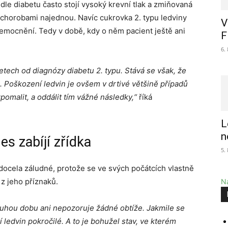
le diabetu často stojí vysoký krevní tlak a zmiňovaná
to chorobami najednou. Navíc cukrovka 2. typu ledviny
V
mocnění. Tedy v době, kdy o něm pacient ještě ani
F
6.
tech od diagnózy diabetu 2. typu. Stává se však, že
. Poškození ledvin je ovšem v drtivé většině případů
omalit, a oddálit tím vážné následky,“
říká
L
n
es zabíjí zřídka
5.
docela záludné, protože se ve svých počátcích vlastně
 z jeho příznaků.
Na
ouhou dobu ani nepozoruje žádné obtíže. Jakmile se
 ledvin pokročilé. A to je bohužel stav, ve kterém