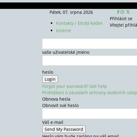
Pátek, 07. srpna 2026
Přihlásit se
Kontakty / Etický kodex
Vítejte! přihl
Inzerce
vaše uživatelské jméno
heslo
Forgot your password? Get help
Prohlášení o zásadách ochrany osobních údaj
Obnova hesla
Obnovit své heslo
Váš e-mail
Heslo vám bude zasláno na váš email