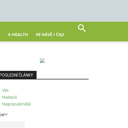
Y
E-HEALTH
KE KÁVĚ I ČAJI
POSLEDNÍ ČLÁNKY
Vše
Nejlepší
Nejpopulárnější
ce