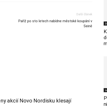
Další článek
Paříž po sto letech nabídne městské koupání v
Z
Seině
K
d
m
L
P
ceny akcií Novo Nordisku klesají
n