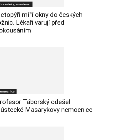
dravotní gramotnost
etopýři míří okny do českých
ožnic. Lékaři varují před
okousáním
emocnice
rofesor Táborský odešel
 ústecké Masarykovy nemocnice