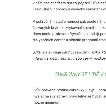
k nám pacient často dorazí poprvé,“
říká nef
Královské Vinohrady a vědecký sekretář Evro
V pokročilém stadiu nemoci pak podle něj d
červených krvinek, zvyšování krevního tlaku
dnes podle profesora Rychlíka ale zabíjí po
dialyzačních center a několik programů tran
„CKD ale zvyšuje kardiovaskulární riziko, k
infarkty, srdeční selhání nebo cévní mozkov
CUKROVKY SE LIDÉ V 
Kvůli prevenci vzniku cukrovky 2. typu, po
myslet na své zdraví, pravidelně se hýbat, z
možné minimum.