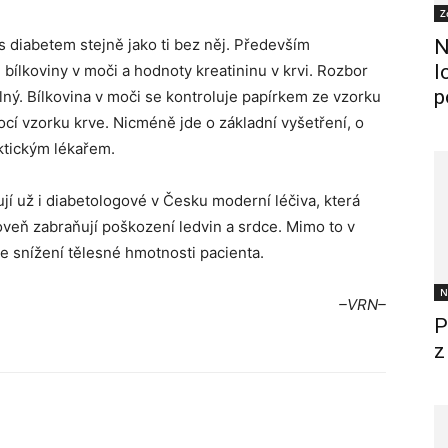
Z
 s diabetem stejně jako ti bez něj. Především
N
l
lkoviny v moči a hodnoty kreatininu v krvi. Rozbor
p
ný. Bílkovina v moči se kontroluje papírkem ze vzorku
ocí vzorku krve. Nicméně jde o základní vyšetření, o
ktickým lékařem.
ují už i diabetologové v Česku moderní léčiva, která
roveň zabraňují poškození ledvin a srdce. Mimo to v
 snížení tělesné hmotnosti pacienta.
N
–VRN–
P
z