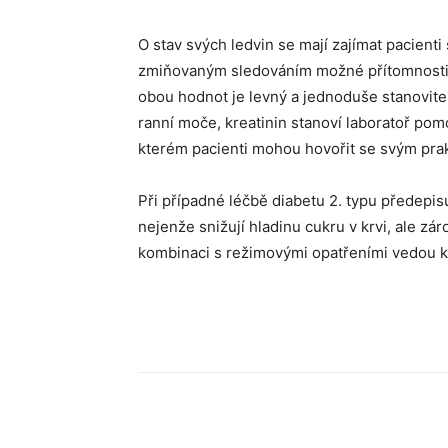
O stav svých ledvin se mají zajímat pacienti
zmiňovaným sledováním možné přítomnosti bí
obou hodnot je levný a jednoduše stanovitel
ranní moče, kreatinin stanoví laboratoř pom
kterém pacienti mohou hovořit se svým pra
Při případné léčbě diabetu 2. typu předepis
nejenže snižují hladinu cukru v krvi, ale zá
kombinaci s režimovými opatřeními vedou ke
Sdílet