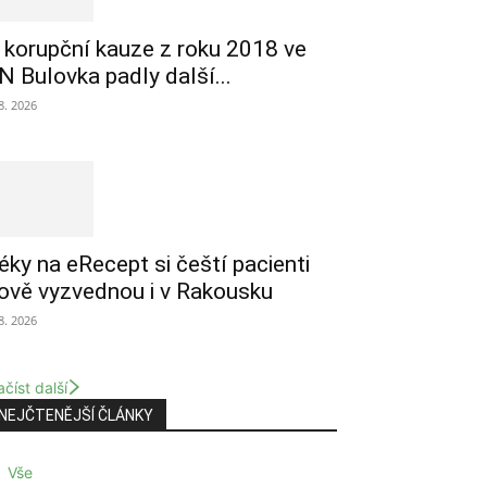
 korupční kauze z roku 2018 ve
N Bulovka padly další...
 8. 2026
éky na eRecept si čeští pacienti
ově vyzvednou i v Rakousku
 8. 2026
číst další
NEJČTENĚJŠÍ ČLÁNKY
Vše