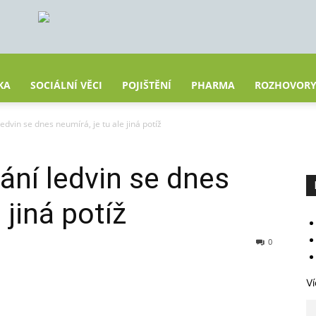
KA
SOCIÁLNÍ VĚCI
POJIŠTĚNÍ
PHARMA
ROZHOVOR
dvin se dnes neumírá, je tu ale jiná potíž
ní ledvin se dnes
 jiná potíž
0
Ví