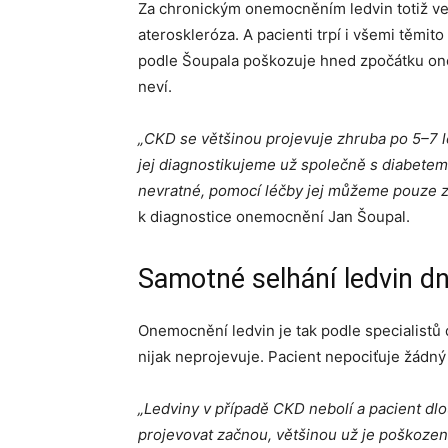
Za chronickým onemocněním ledvin totiž ved
ateroskleróza. A pacienti trpí i všemi těmi
podle Šoupala poškozuje hned zpočátku one
neví.
„CKD se většinou projevuje zhruba po 5–7 le
jej diagnostikujeme už společně s diabetem
nevratné, pomocí léčby jej můžeme pouze zp
k diagnostice onemocnění Jan Šoupal.
Samotné selhání ledvin dn
Onemocnění ledvin je tak podle specialistů 
nijak neprojevuje. Pacient nepociťuje žádný
„Ledviny v případě CKD nebolí a pacient dl
projevovat začnou, většinou už je poškození