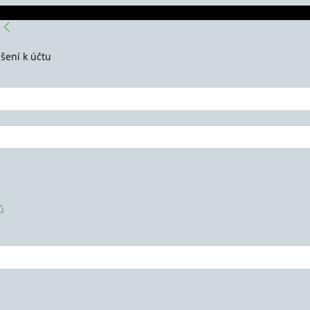
ášení k účtu
ů