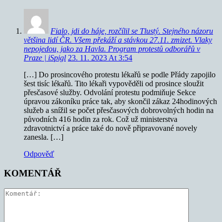
Fialo, jdi do háje, rozčílil se Tlustý. Stejného názoru
většina lidí ČR. Všem překáží a stávkou 27.11. zmizet. Vlaky
nepojedou, jako za Havla. Program protestů odborářů v
Praze | iSpigl
23. 11. 2023 At 3:54
[…] Do prosincového protestu lékařů se podle Přády zapojilo
šest tisíc lékařů. Tito lékaři vypověděli od prosince sloužit
přesčasové služby. Odvolání protestu podmiňuje Sekce
úpravou zákoníku práce tak, aby skončil zákaz 24hodinových
služeb a snížil se počet přesčasových dobrovolných hodin na
původních 416 hodin za rok. Což už ministerstva
zdravotnictví a práce také do nově připravované novely
zanesla. […]
Odpověď
KOMENTÁŘ