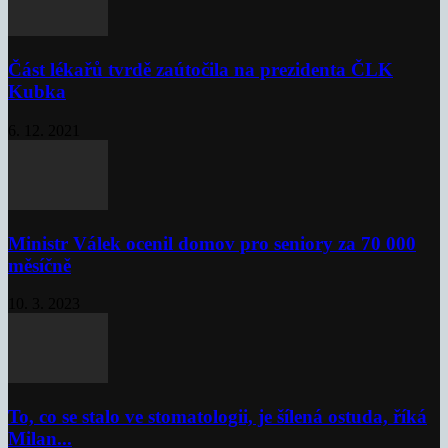
Část lékařů tvrdě zaútočila na prezidenta ČLK
Kubka
6. 12. 2021
Ministr Válek ocenil domov pro seniory za 70 000
měsíčně
10. 3. 2023
To, co se stalo ve stomatologii, je šílená ostuda, říká
Milan...