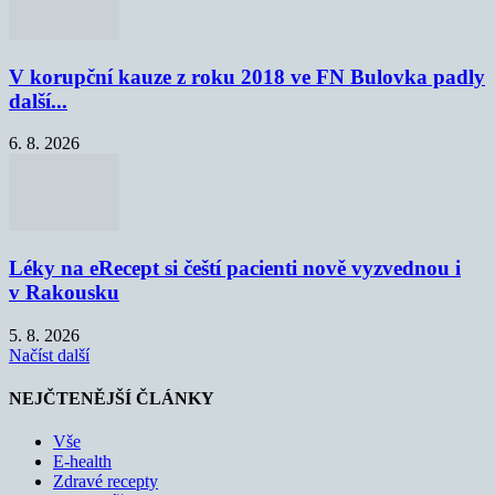
V korupční kauze z roku 2018 ve FN Bulovka padly
další...
6. 8. 2026
Léky na eRecept si čeští pacienti nově vyzvednou i
v Rakousku
5. 8. 2026
Načíst další
NEJČTENĚJŠÍ ČLÁNKY
Vše
E-health
Zdravé recepty