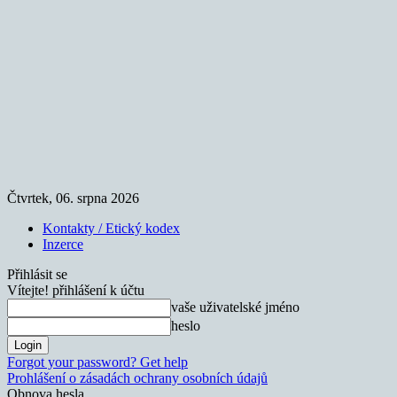
Čtvrtek, 06. srpna 2026
Kontakty / Etický kodex
Inzerce
Přihlásit se
Vítejte! přihlášení k účtu
vaše uživatelské jméno
heslo
Forgot your password? Get help
Prohlášení o zásadách ochrany osobních údajů
Obnova hesla