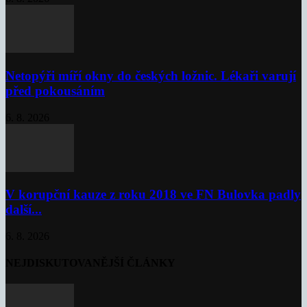
Netopýři míří okny do českých ložnic. Lékaři varují
před pokousáním
6. 8. 2026
V korupční kauze z roku 2018 ve FN Bulovka padly
další...
6. 8. 2026
NEJDISKUTOVANĚJŠÍ ČLÁNKY