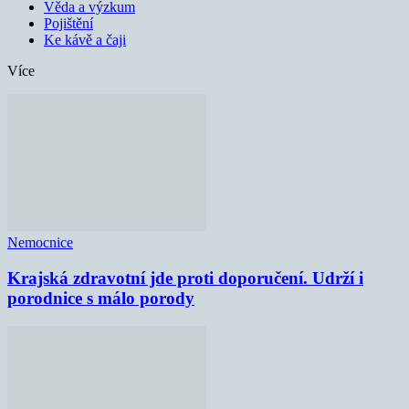
Věda a výzkum
Pojištění
Ke kávě a čaji
Více
Nemocnice
Krajská zdravotní jde proti doporučení. Udrží i
porodnice s málo porody