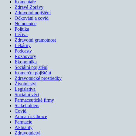
Komentáře
Zdravé Zprávy
Zdravotní pojištění
Očkování a covid
Nemocnice
Politika
Léčiva
Zdravotní gramotnost
Lékárny
Podcasty
Rozhovory
Ekonomika
Sociální pojištění
Komerční pojištění
Zdravotnické prostředky
Životní styl
Legislativa
Sociální věci
Farmaceutické firmy
Stakeholders
Covid
Adman´s Choice
Farmacie
Aktuality
Zdravotnictví