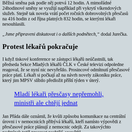
Běžná směna pak podle něj potrvá 12 hodin. A mimořádné
24hodinové směny se využijí například při vykrytí víkendových
služeb. Stejně tak novela vrátí počet ročních dobrovolných přesčasů
na 416 hodin z od října platných 832 hodin, se kterými lékaři
nesouhlasili.
„Jsme připraveni diskutovat i o dalších podnětech,“
dodal Jurečka.
Protest lékařů pokračuje
I když tiskové konference se zástupci lékařů neúčastnili, tak
předseda Sekce Mladých lékařů ČLK v České televizi odpoledne
reagoval, že se nyní nic nevyřešilo. Prosincové odmítnutí přesčasové
práce platí. Lékaři si počkají až na návrh novely zákoníku práce,
který jim MPSV slíbilo předložit příští týden v úterý.
Mladí lékaři přesčasy nepřemohli,
ministři ale chtějí jednat
Jan Přáda dále oznámil, že kvůli způsobu komunikace na centrální
úrovni i v nemocnicích přibývá lékařů, kteří namísto výpovědi z
přesčasové práce plánují z nemocnic odejít. Za takovýchto