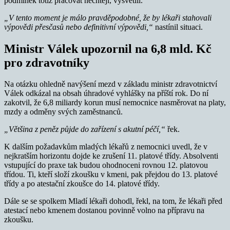
podmínek totiž pracovat nechtějí, vysvětlil.
„V tento moment je málo pravděpodobné, že by lékaři stahovali
výpovědi přesčasů nebo definitivní výpovědi,“
nastínil situaci.
Ministr Válek upozornil na 6,8 mld. Kč
pro zdravotníky
Na otázku ohledně navýšení mezd v základu ministr zdravotnictví
Válek odkázal na obsah úhradové vyhlášky na příští rok. Do ní
zakotvil, že 6,8 miliardy korun musí nemocnice nasměrovat na platy,
mzdy a odměny svých zaměstnanců.
„Většina z peněz půjde do zařízení s akutní péčí,“
řek.
K dalším požadavkům mladých lékařů z nemocnici uvedl, že v
nejkratším horizontu dojde ke zrušení 11. platové třídy. Absolventi
vstupující do praxe tak budou ohodnoceni rovnou 12. platovou
třídou. Ti, kteří složí zkoušku v kmeni, pak přejdou do 13. platové
třídy a po atestační zkoušce do 14. platové třídy.
Dále se se spolkem Mladí lékaři dohodl, řekl, na tom, že lékaři před
atestací nebo kmenem dostanou povinně volno na přípravu na
zkoušku.