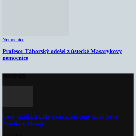
Nemocnice
Profesor Táborský odešel z ústecké Masarykovy
nemocnice
NOVINKY
Ceny akcií Eli Lilly rostou, ale ceny akcií Novo
Nordisku klesají
6. 8. 2026