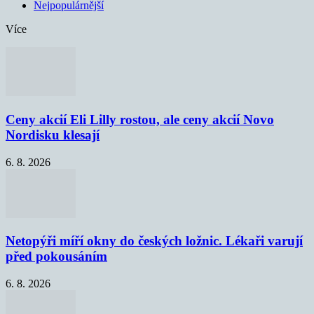
Nejpopulárnější
Více
Ceny akcií Eli Lilly rostou, ale ceny akcií Novo
Nordisku klesají
6. 8. 2026
Netopýři míří okny do českých ložnic. Lékaři varují
před pokousáním
6. 8. 2026