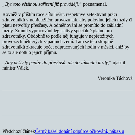
„Byť toto většinou zařízení již provádějí,“
poznamenal.
Rovněž v příštím roce slíbil řešit, respektive zefektivnit práci
zdravotníků v nepřetržitém provozu tak, aby polovinu jejich mzdy či
platu netvořily přesčasy. A odměňování se promítlo do základní
mzdy. Zmínil vypracování legislativy speciálně platné pro
zdravotníky. Obdobně to podle něj funguje v nepřetržitých
provozech některých západních zemí. Tam se této skupině
zdravotníků zkracuje počet odpracovaných hodin v měsíci, aniž by
se to ale dotklo jejich příjmu.
„Aby nešly ty peníze do přesčasů, ale do základní mzdy,“
ujasnil
ministr Válek.
Veronika Táchová
Předchozí článek
Černý kašel dohání odpůrce očkování, nákaz u