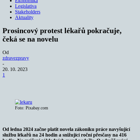
Ekonomika
Legislativa
Stakeholders
Aktuality
Prosincový protest lékařů pokračuje,
čeká se na novelu
Od
zdravezpravy
-
20. 10. 2023
1
Foto: Pixabay.com
Od ledna 2024 začne platit novela zákoníku práce navyšující
službu lékařů na 24 hodin a snižující roční přesčasy na 416