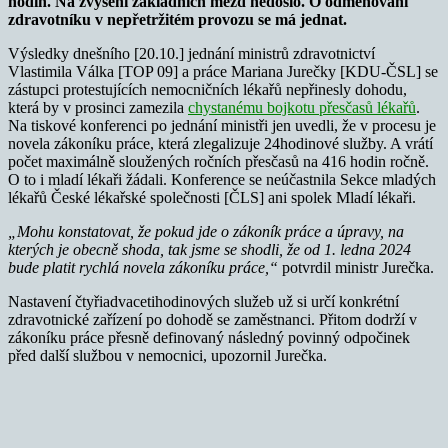
hodin. Na zvýšení základních mezd nedošlo. O odměňování
zdravotníku v nepřetržitém provozu se má jednat.
Výsledky dnešního [20.10.] jednání ministrů zdravotnictví
Vlastimila Válka [TOP 09] a práce Mariana Jurečky [KDU-ČSL] se
zástupci protestujících nemocničních lékařů nepřinesly dohodu,
která by v prosinci zamezila
chystanému bojkotu přesčasů lékařů
.
Na tiskové konferenci po jednání ministři jen uvedli, že v procesu je
novela zákoníku práce, která zlegalizuje 24hodinové služby. A vrátí
počet maximálně sloužených ročních přesčasů na 416 hodin ročně.
O to i mladí lékaři žádali. Konference se neúčastnila Sekce mladých
lékařů České lékařské společnosti [ČLS] ani spolek Mladí lékaři.
„Mohu konstatovat, že pokud jde o zákoník práce a úpravy, na
kterých je obecně shoda, tak jsme se shodli, že od 1. ledna 2024
bude platit rychlá novela zákoníku práce,“
potvrdil ministr Jurečka.
Nastavení čtyřiadvacetihodinových služeb už si určí konkrétní
zdravotnické zařízení po dohodě se zaměstnanci. Přitom dodrží v
zákoníku práce přesně definovaný následný povinný odpočinek
před další službou v nemocnici, upozornil Jurečka.