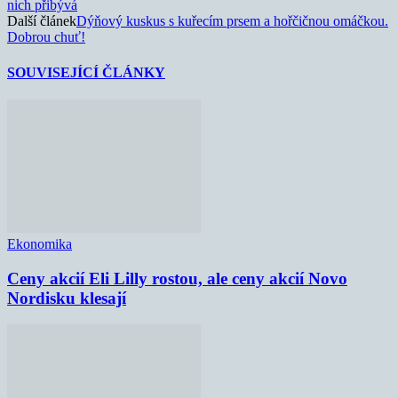
nich přibývá
Další článek
Dýňový kuskus s kuřecím prsem a hořčičnou omáčkou.
Dobrou chuť!
SOUVISEJÍCÍ ČLÁNKY
Ekonomika
Ceny akcií Eli Lilly rostou, ale ceny akcií Novo
Nordisku klesají