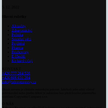
5. 12. 2022
Hlavní rubriky
Aktuality
Zdravotnictví
Politika
Sociální věci
Pojištění
Pharma
Rozhovory
E-Health
Ke kávě i čaji
KONTAKT
+420 777 264 528
+420 606 831 394
info@zdravezpravy.cz
Obsah serveru je chráněn autorským právem. Jakékoli jeho užití včetně
publikování nebo jiného šíření je zakázáno bez předchozího písemného
souhlasu Copywrite Company s.r.o.
O NÁS