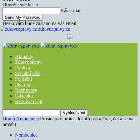
Obnovit své heslo
Váš e-mail
Heslo vám bude zasláno na váš email
zdravezpravy.cz
Aktuality
Zdravotnictví
Politika
Sociální věci
Pojištění
Pharma
Rozhovory
E-Health
Ke kávě i čaji
Domů
Nemocnice
Prosincový protest lékařů pokračuje, čeká se na
novelu
Nemocnice