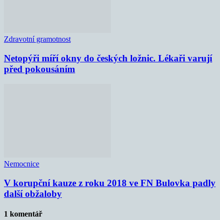
Zdravotní gramotnost
Netopýři míří okny do českých ložnic. Lékaři varují
před pokousáním
Nemocnice
V korupční kauze z roku 2018 ve FN Bulovka padly
další obžaloby
1 komentář