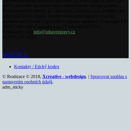
ZdraveZpravy.cz
přinášejí informace ze zdravotnictví, zdravotní
péče a zdravého životního stylu s přesahem do sociální politiky.
Provozovatelem serveru je Copywrite Company s.r.o. Publikování
nebo další šíření obsahu serveru www.zdravezpravy.cz je bez
souhlasu společnosti Copywrite Company zakázáno. Copyright [c]
2020 Copywrite Company s.r.o. / Copyright [c] ČTK.
Kontaktujte nás:
info@zdravezpravy.cz
SLEDUJTE NÁS
INZERCE
Kontakty / Etický kodex
© Realizace © 2018,
Xcreative - webdesign
. |
Spravovat souhlas s
nastavením osobních údajů
.
adm_sticky