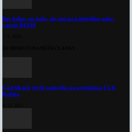
Bez helmy na kolo, ale ani na koloběžku nelez,
varuje BESIP
7. 8. 2026
NEJDISKUTOVANĚJŠÍ ČLÁNKY
Část lékařů tvrdě zaútočila na prezidenta ČLK
Kubka
6. 12. 2021