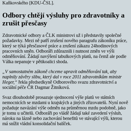
Kaňkovského [KDU-ČSL].
Odbory chtějí výsluhy pro zdravotníky a
zrušit přesčasy
Zdravotnické odbory a ČLK ministrovi už i představily společné
požadavky. Mezi ně patří zrušení nového paragrafu zákoníku práce,
který se týká přesčasové práce a zrušení zákazu 24hodinových
pracovních směn. Odboráři zdůraznili i nutnost změn ve výši
odměňování. Žádají navýšení tabulkových platů, na čemž ale podle
Válka nepanuje v pětikoalici shoda.
„V samostatném zákoně chceme upravit odměňování tak, aby
naplnily závěry slibu, který dal v roce 2011 zdravotníkům ministr
Heger,“
řekla předsedkyně Odborového svazu zdravotnictví a
sociální péče ČR Dagmar Žitníková.
Svaz dlouhodobě prosazuje sjednocení výše platů ve státních
nemocnicích se mzdami u krajských a jiných zřizovatelů. Nyní nově
požaduje navázání výše odměn na průměrnou mzdu podobně, jako
je tomu u učitelů. Odboráři po vládě žádají také zavedení výsluh,
nároku na lázně nebo zachování benefitů ve stávající výši, kterou
má snížit vládní konsolidační balíček.