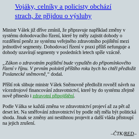
Vojáky, celníky a policisty obchází
strach, že přijdou o výsluhy
Ministr Válek již dříve zmínil, že připravuje například změny v
systému dohodovacího řízení, které by měly zajistit dohody o
rozdělení peněz ze systému veřejného zdravotního pojištění mezi
jednotlivé segmenty. Dohodovací řízení v praxi příliš nefunguje a
dohody uzavírají segmenty v posledních letech spíše vzácně.
„Zákon o zdravotním pojištění bude vypuštěn do připomínkového
řízení v říjnu. V prvním pololetí příštího roku bych ho chtěl předložit
Poslanecké sněmovně,“
dodal.
Příští rok slibuje ministr Válek Sněmovně předložit rovněž návrh na
vícezdrojové financování zdravotnictví, které by do systému zřejmě
nově přineslo i
zdravotní připojištění
.
Podle Válka se každá změna ve zdravotnictví projeví až za pět až
deset let. Na směřování zdravotnictví by podle něj měla být politická
shoda. Jinak se změny ani nestihnou projevit a další vláda přistoupí
na jejich zrušení.
–ČTK/
RED
–