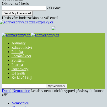
Obnovit své heslo
Váš e-mail
Heslo vám bude zasláno na váš email
zdravezpravy.cz
Aktuality
Zdravotnictví
Politika
Sociální věci
Pojištění
Pharma
Rozhovory
E-Health
Ke kávě i čaji
Domů
Nemocnice
Lékaři v nemocnicích vypoví přesčasy do konce
září
Nemocnice