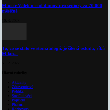
Ministr Válek ocenil domov pro seniory za 70 000
měsíčně
10. 3. 2023
To, co se stalo ve stomatologii, je šílená ostuda, říká
Milan...
5. 12. 2022
Hlavní rubriky
Aktuality
Zdravotnictví
Politika
Sociální věci
Pojištění
Pharma
Rozhovory