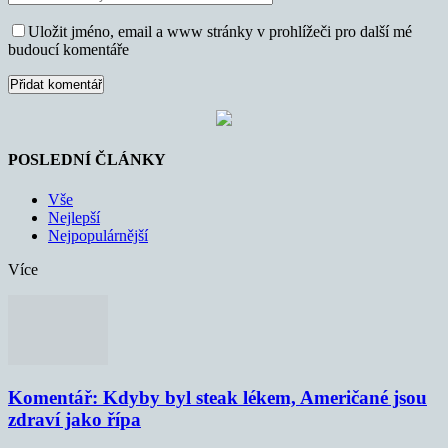
Uložit jméno, email a www stránky v prohlížeči pro další mé
budoucí komentáře
POSLEDNÍ ČLÁNKY
Vše
Nejlepší
Nejpopulárnější
Více
Komentář: Kdyby byl steak lékem, Američané jsou
zdraví jako řípa