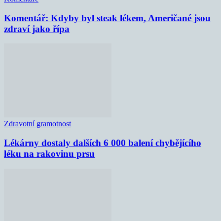
Komentář: Kdyby byl steak lékem, Američané jsou
zdraví jako řípa
Zdravotní gramotnost
Lékárny dostaly dalších 6 000 balení chybějícího
léku na rakovinu prsu