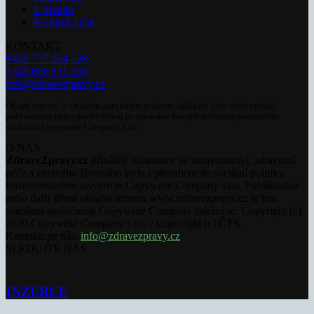
E-Health
Ke kávě i čaji
KONTAKT
+420 777 264 528
+420 606 831 394
info@zdravezpravy.cz
Obsah serveru je chráněn autorským právem. Jakékoli jeho užití včetně
publikování nebo jiného šíření je zakázáno bez předchozího písemného
souhlasu Copywrite Company s.r.o.
O NÁS
ZdraveZpravy.cz
přinášejí informace ze zdravotnictví, zdravotní
péče a zdravého životního stylu s přesahem do sociální politiky.
Provozovatelem serveru je Copywrite Company s.r.o. Publikování
nebo další šíření obsahu serveru www.zdravezpravy.cz je bez
souhlasu společnosti Copywrite Company zakázáno. Copyright [c]
2020 Copywrite Company s.r.o. / Copyright [c] ČTK.
Kontaktujte nás:
info@zdravezpravy.cz
SLEDUJTE NÁS
INZERCE