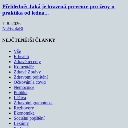
Přehledně: Jaká je hrazená prevence pro ženy u
praktika od ledna...
7. 8. 2026
Načíst další
NEJČTENĚJŠÍ ČLÁNKY
Vše
E-health
Zdravé recepty
Komentáře
Zdravé Zprávy
Zdravotní pojištění
Očkování a covid
Nemocnice
Politika
Léčiva
Zdravotní gramotnost
Rozhovory
Ekonomika
Sociální pojištění
Lékárny