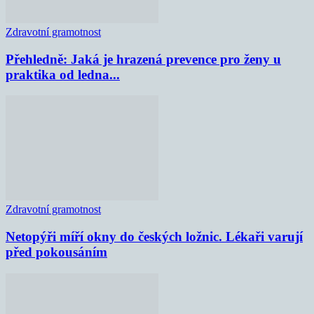
Zdravotní gramotnost
Přehledně: Jaká je hrazená prevence pro ženy u
praktika od ledna...
Zdravotní gramotnost
Netopýři míří okny do českých ložnic. Lékaři varují
před pokousáním