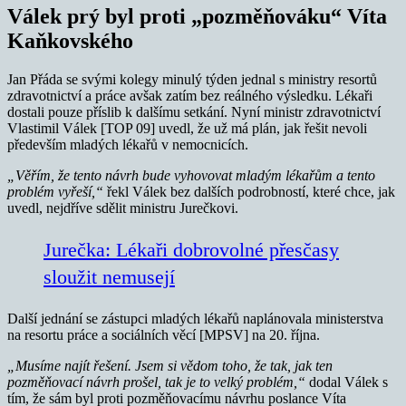
Válek prý byl proti „pozměňováku“ Víta
Kaňkovského
Jan Přáda se svými kolegy minulý týden jednal s ministry resortů
zdravotnictví a práce avšak zatím bez reálného výsledku. Lékaři
dostali pouze příslib k dalšímu setkání. Nyní ministr zdravotnictví
Vlastimil Válek [TOP 09] uvedl, že už má plán, jak řešit nevoli
především mladých lékařů v nemocnicích.
„Věřím, že tento návrh bude vyhovovat mladým lékařům a tento
problém vyřeší,“
řekl Válek bez dalších podrobností, které chce, jak
uvedl, nejdříve sdělit ministru Jurečkovi.
Jurečka: Lékaři dobrovolné přesčasy
sloužit nemusejí
Další jednání se zástupci mladých lékařů naplánovala ministerstva
na resortu práce a sociálních věcí [MPSV] na 20. října.
„Musíme najít řešení. Jsem si vědom toho, že tak, jak ten
pozměňovací návrh prošel, tak je to velký problém,“
dodal Válek s
tím, že sám byl proti pozměňovacímu návrhu poslance Víta