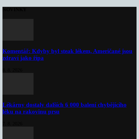
NOVINKY
Komentář: Kdyby byl steak lékem, Američané jsou
zdraví jako řípa
8. 8. 2026
Lékárny dostaly dalších 6 000 balení chybějícího
léku na rakovinu prsu
7. 8. 2026