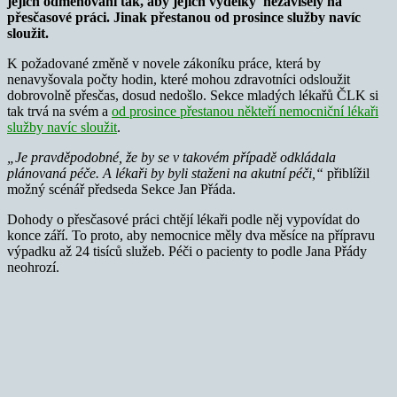
jejich odměňování tak, aby jejich výdělky nezávisely na
přesčasové práci. Jinak přestanou od prosince služby navíc
sloužit.
K požadované změně v novele zákoníku práce, která by
nenavyšovala počty hodin, které mohou zdravotníci odsloužit
dobrovolně přesčas, dosud nedošlo. Sekce mladých lékařů ČLK si
tak trvá na svém a
od prosince přestanou někteří nemocniční lékaři
služby navíc sloužit
.
„Je pravděpodobné, že by se v takovém případě odkládala
plánovaná péče. A lékaři by byli staženi na akutní péči,“
přiblížil
možný scénář předseda Sekce Jan Přáda.
Dohody o přesčasové práci chtějí lékaři podle něj vypovídat do
konce září. To proto, aby nemocnice měly dva měsíce na přípravu
výpadku až 24 tisíců služeb. Péči o pacienty to podle Jana Přády
neohrozí.