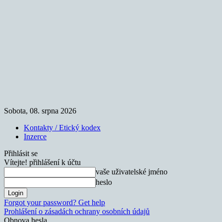
Sobota, 08. srpna 2026
Kontakty / Etický kodex
Inzerce
Přihlásit se
Vítejte! přihlášení k účtu
vaše uživatelské jméno
heslo
Forgot your password? Get help
Prohlášení o zásadách ochrany osobních údajů
Obnova hesla