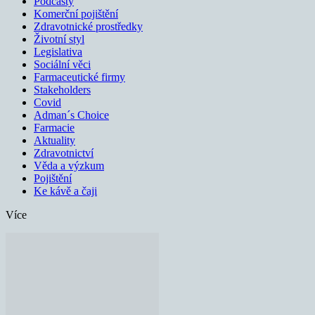
Podcasty
Komerční pojištění
Zdravotnické prostředky
Životní styl
Legislativa
Sociální věci
Farmaceutické firmy
Stakeholders
Covid
Adman´s Choice
Farmacie
Aktuality
Zdravotnictví
Věda a výzkum
Pojištění
Ke kávě a čaji
Více