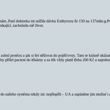
nemám..Paní doktorka mi snížila dávku Euthyroxu že 150 na 137mikr.g.Pr
kající, zachránila mě život.
zubní protézu a jak si šel stěžovat do pojišťovny. Tam se krásně ukázalo 
by přišel pacient do lékárny a za lék vždy platil třeba 200 Kč a najedn
í do našeho systému nikdy nic nepřispěli – UA a zaplatíme jim možné i 