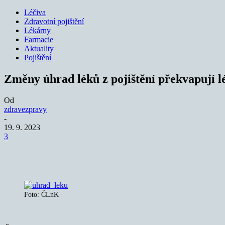
Léčiva
Zdravotní pojištění
Lékárny
Farmacie
Aktuality
Pojištění
Změny úhrad léků z pojištění překvapují l
Od
zdravezpravy
-
19. 9. 2023
3
Sdílet
Foto: ČLnK