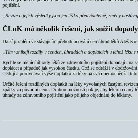
pojištění.
„Revize a jejich výsledky jsou jen těžko předvídatelné, změny nastávaj
ČLnK má několik řešení, jak snížit dopady
Další problém ve stávajícím přehodnocování cen úhrad léků Aleš Krebs
„Tím vznikají rozdíly v cenách, úhradách a doplatcích u téhož léku s
Rychle se měnící úhrady léků ze zdravotního pojištění dopadají i na s
doplácet a případně jak vysokou částku. Což se odráží i v dodržování 
sledují a porovnávají výše doplatků za léky na svá onemocnění. I tut
Určité řešení rozdílných doplatků na léky vyvolaných častými revizemi
zpátky za původní cenu. Druhou možností pak je, aby lékárna daný lék
úhrady ze zdravotního pojištění jako při jeho objednání do lékárny.
Sdílet