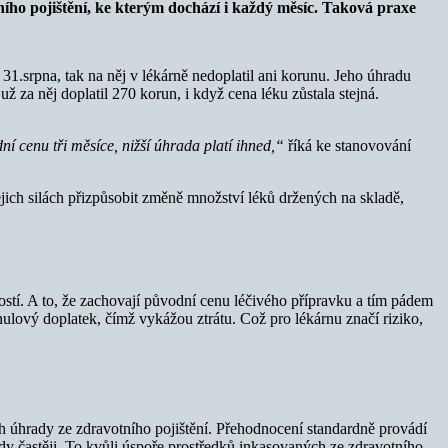
ního pojištění, ke kterým dochází i každý měsíc. Taková praxe
 31.srpna, tak na něj v lékárně nedoplatil ani korunu. Jeho úhradu
už za něj doplatil 270 korun, i když cena léku zůstala stejná.
dní cenu tři měsíce, nižší úhrada platí ihned,“
říká ke stanovování
jich silách přizpůsobit změně množství léků držených na skladě,
ostí. A to, že zachovají původní cenu léčivého přípravku a tím pádem
nulový doplatek, čímž vykážou ztrátu. Což pro lékárnu značí riziko,
ich úhrady ze zdravotního pojištění. Přehodnocení standardně provádí
edy častěji. To kvůli úspoře prostředků inkasovaných ze zdravotního