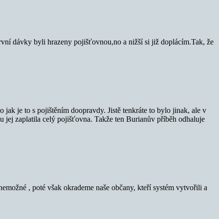
vní dávky byli hrazeny pojišťovnou,no a nižší si již doplácím.Tak, že
jak je to s pojištěním doopravdy. Jistě tenkráte to bylo jinak, ale v
ou jej zaplatila celý pojišťovna. Takže ten Burianův příběh odhaluje
nemožné , poté však okrademe naše občany, kteří systém vytvořili a