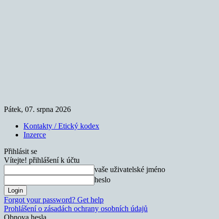
Pátek, 07. srpna 2026
Kontakty / Etický kodex
Inzerce
Přihlásit se
Vítejte! přihlášení k účtu
vaše uživatelské jméno
heslo
Forgot your password? Get help
Prohlášení o zásadách ochrany osobních údajů
Obnova hesla