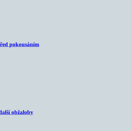
 před pokousáním
alší obžaloby