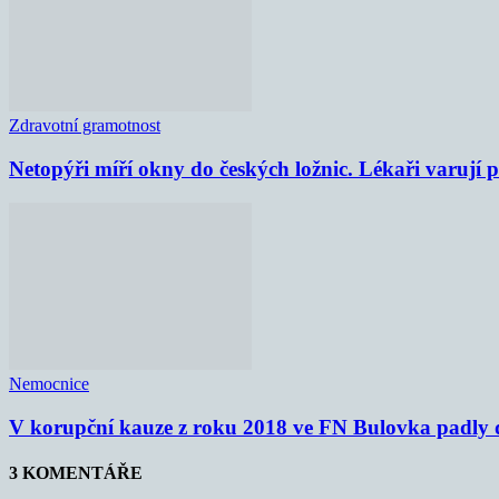
Zdravotní gramotnost
Netopýři míří okny do českých ložnic. Lékaři varují
Nemocnice
V korupční kauze z roku 2018 ve FN Bulovka padly d
3 KOMENTÁŘE