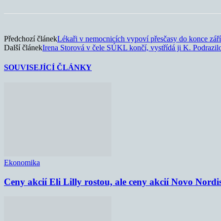
Předchozí článek
Lékaři v nemocnicích vypoví přesčasy do konce září
Další článek
Irena Storová v čele SÚKL končí, vystřídá ji K. Podrazil
SOUVISEJÍCÍ ČLÁNKY
Ekonomika
Ceny akcií Eli Lilly rostou, ale ceny akcií Novo Nordi