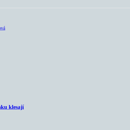
ová
sku klesají