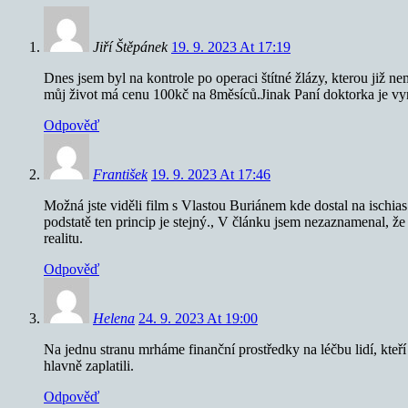
Jiří Štěpánek
19. 9. 2023 At 17:19
Dnes jsem byl na kontrole po operaci štítné žlázy, kterou již 
můj život má cenu 100kč na 8měsíců.Jinak Paní doktorka je vyni
Odpověď
František
19. 9. 2023 At 17:46
Možná jste viděli film s Vlastou Buriánem kde dostal na ischias 
podstatě ten princip je stejný., V článku jsem nezaznamenal, že 
realitu.
Odpověď
Helena
24. 9. 2023 At 19:00
Na jednu stranu mrháme finanční prostředky na léčbu lidí, kteř
hlavně zaplatili.
Odpověď