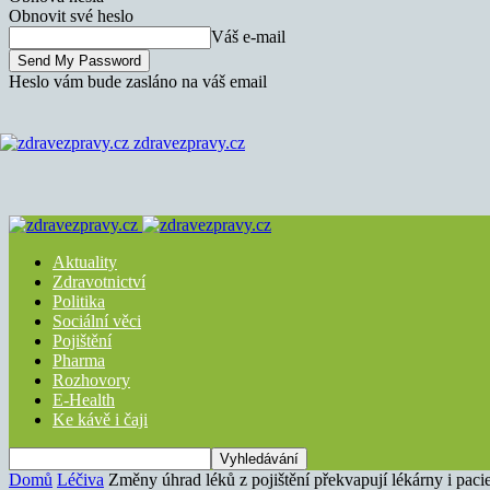
Obnovit své heslo
Váš e-mail
Heslo vám bude zasláno na váš email
zdravezpravy.cz
Aktuality
Zdravotnictví
Politika
Sociální věci
Pojištění
Pharma
Rozhovory
E-Health
Ke kávě i čaji
Domů
Léčiva
Změny úhrad léků z pojištění překvapují lékárny i paci