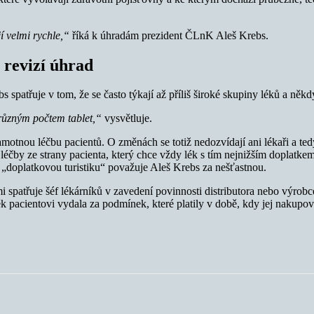
í velmi rychle,“
říká k úhradám prezident ČLnK Aleš Krebs.
 revizí úhrad
 spatřuje v tom, že se často týkají až příliš široké skupiny léků a ně
 různým počtem tablet,“
vysvětluje.
amotnou léčbu pacientů. O změnách se totiž nedozvídají ani lékaři a te
léčby ze strany pacienta, který chce vždy lék s tím nejnižším doplatkem
o „doplatkovou turistiku“ považuje Aleš Krebs za nešťastnou.
 spatřuje šéf lékárníků v zavedení povinnosti distributora nebo výrobce
 pacientovi vydala za podmínek, které platily v době, kdy jej nakupova