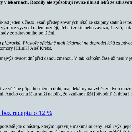
y v lékárnách. Rozdíly ale způsobují revize úhrad léků ze zdravot
íklad jeden z často lékaři předepisovaných léků ze skupiny statinů letos
výrobce vyzvedl o den později, třeba i ze stejného závozu, 1. září, pak 
rady ze zdravotního pojištění.
h přípravků. Přestože oficiálně mají lékárníci na doprodej léků za půvo
é komory [ČLnK] Aleš Krebs.
nanejvýš dvacet dní před danou změnou. V tak krátkém čase už není v je
tění ve většině případů směrem dolů, mají lékárny na výběr ze dvou možn
. Anebo cenu léku sníží natolik, že vznikne nižší [původní] či třeba i 
, bez receptu o 12 %
podstatě jde o nástroj, kterým upravuje maximální ceny léků i výši jej
 které vyvolávají zdravotní pojišťovny a ke kterým dochází průběžně, t