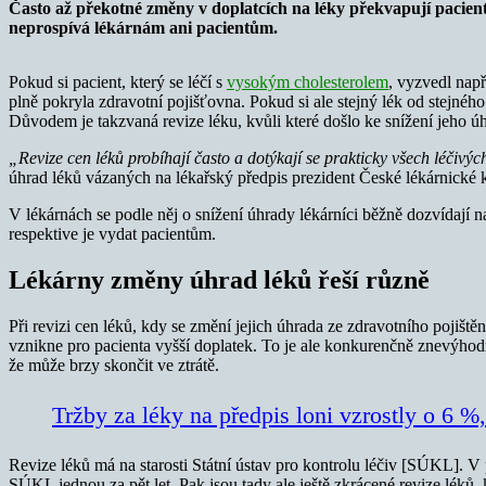
Často až překotné změny v doplatcích na léky překvapují pacient
neprospívá lékárnám ani pacientům.
Pokud si pacient, který se léčí s
vysokým cholesterolem
, vyzvedl např
plně pokryla zdravotní pojišťovna. Pokud si ale stejný lék od stejného 
Důvodem je takzvaná revize léku, kvůli které došlo ke snížení jeho úh
„Revize cen léků probíhají často a dotýkají se prakticky všech léčivýc
úhrad léků vázaných na lékařský předpis prezident České lékárnick
V lékárnách se podle něj o snížení úhrady lékárníci běžně dozvídají 
respektive je vydat pacientům.
Lékárny změny úhrad léků řeší různě
Při revizi cen léků, kdy se změní jejich úhrada ze zdravotního pojiš
vznikne pro pacienta vyšší doplatek. To je ale konkurenčně znevýhodní
že může brzy skončit ve ztrátě.
Tržby za léky na předpis loni vzrostly o 6 %
Revize léků má na starosti Státní ústav pro kontrolu léčiv [SÚKL]. V 
SÚKL jednou za pět let. Pak jsou tady ale ještě zkrácené revize léků,