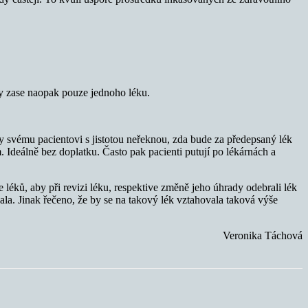
kdy zase naopak pouze jednoho léku.
dy svému pacientovi s jistotou neřeknou, zda bude za předepsaný lék
. Ideálně bez doplatku. Často pak pacienti putují po lékárnách a
 léků, aby při revizi léku, respektive změně jeho úhrady odebrali lék
la. Jinak řečeno, že by se na takový lék vztahovala taková výše
Veronika Táchová