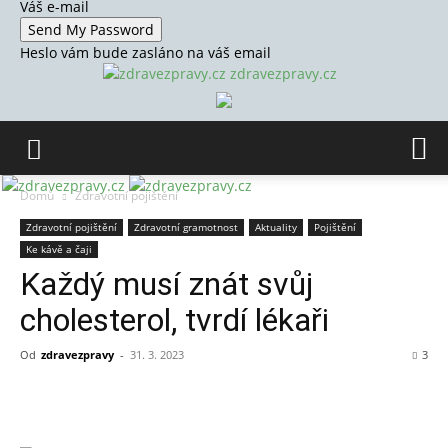
Váš e-mail
Heslo vám bude zasláno na váš email
zdravezpravy.cz
Domů
Zdravotní pojištění
Zdravotní pojištění
Zdravotní gramotnost
Aktuality
Pojištění
Ke kávě a čaji
Každý musí znát svůj
cholesterol, tvrdí lékaři
Od
zdravezpravy
-
31. 3. 2023
3