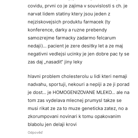
covidu, prvni co je zajima v souvislosti s ch. je
narvat lidem statiny ktery jsou jeden z
nejziskovejsich produktu farmacek (ty
konference, darky a ruzne prebendy
samozrejme farmacky zadarmo felcarum
nedaji)… pacient je zere desitky let a ze maj
negativni vedlejsi ucinky je jen dobre pac ty se
zas daj „nasadit“ jiny leky
hlavni problem cholesterolu u lidi kteri nemaji
nadvahu, sportuji, nekouri a nepiji a ze ji porad
je dost… je HOMOGENIZOVANE MLEKO… ale na
tom zas vydelava mlecnej prumysl takze se
musi rikat ze za to muze geneticka zatez, no a
zkorumpovani novinari k tomu opakovanim
blabolu jen delaji krovi
Odpověď