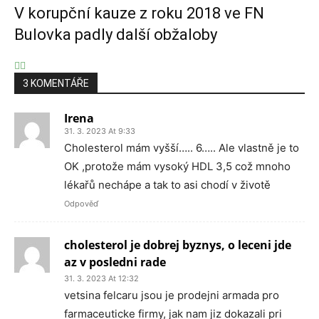
V korupční kauze z roku 2018 ve FN
Bulovka padly další obžaloby
3 KOMENTÁŘE
Irena
31. 3. 2023 At 9:33
Cholesterol mám vyšší….. 6….. Ale vlastně je to
OK ,protože mám vysoký HDL 3,5 což mnoho
lékařů nechápe a tak to asi chodí v životě
Odpověď
cholesterol je dobrej byznys, o leceni jde
az v posledni rade
31. 3. 2023 At 12:32
vetsina felcaru jsou je prodejni armada pro
farmaceuticke firmy, jak nam jiz dokazali pri