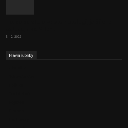
To, co se stalo ve stomatologii, je šílená
ostuda, říká Milan...
5. 12. 2022
Hlavní rubriky
Aktuality
Zdravotnictví
Politika
Sociální věci
Pojištění
Pharma
Rozhovory
E-Health