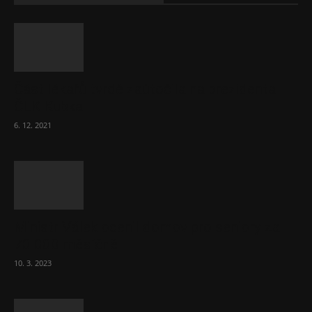
Část lékařů tvrdě zaútočila na prezidenta
ČLK Kubka
6. 12. 2021
Ministr Válek ocenil domov pro seniory za
70 000 měsíčně
10. 3. 2023