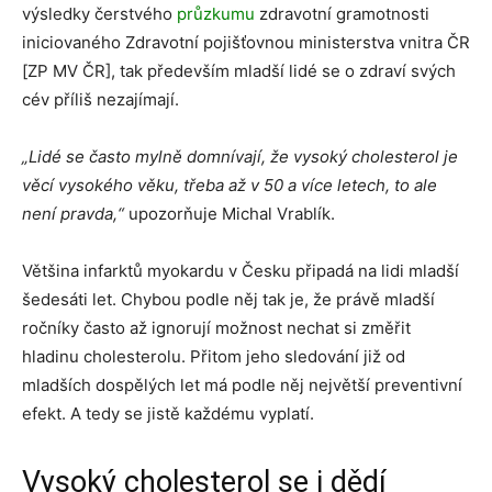
výsledky čerstvého
průzkumu
zdravotní gramotnosti
iniciovaného Zdravotní pojišťovnou ministerstva vnitra ČR
[ZP MV ČR], tak především mladší lidé se o zdraví svých
cév příliš nezajímají.
„Lidé se často mylně domnívají, že vysoký cholesterol je
věcí vysokého věku, třeba až v 50 a více letech, to ale
není pravda,“
upozorňuje Michal Vrablík.
Většina infarktů myokardu v Česku připadá na lidi mladší
šedesáti let. Chybou podle něj tak je, že právě mladší
ročníky často až ignorují možnost nechat si změřit
hladinu cholesterolu. Přitom jeho sledování již od
mladších dospělých let má podle něj největší preventivní
efekt. A tedy se jistě každému vyplatí.
Vysoký cholesterol se i dědí