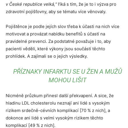
v České republice velká,“
říká s tím, že je to i výzva pro
zdravotní pojišťovny, aby se tématu více věnovaly.
Pojištěnce je podle jejích slov třeba k účasti na nich více
motivovat a provázat nabídku benefitů s účastí na
pravidelné prevenci. Za podstatné považuje i to, aby
pacienti věděli, které výkony jsou součástí těchto
prohlídek. A zajímali se o jejich výsledky.
PŘÍZNAKY INFARKTU SE U ŽEN A MUŽŮ
MOHOU LIŠIT
Nicméně průzkum přinesl další překvapení. A sice, že
hladinu LDL cholesterolu neznají ani lidé s vysokým
rizikem srdečně-cévních komplikací [70 % z nich], a
dokonce ani lidé s velmi vysokým rizikem těchto
komplikací [49 % z nich].