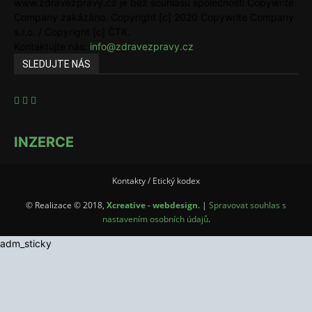
www.zdravezpravy.cz je bez souhlasu společnosti Copywrite
Company zakázáno. Copyright [c] 2020 Copywrite Company
s.r.o. / Copyright [c] ČTK.
Kontaktujte nás:
info@zdravezpravy.cz
SLEDUJTE NÁS
INZERCE
Kontakty / Etický kodex
© Realizace © 2018,
Xcreative - webdesign
. |
Spravovat souhlas s
nastavením osobních údajů
.
adm_sticky