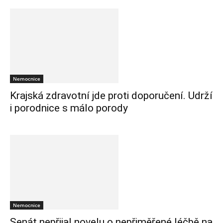
Nemocnice
Krajská zdravotní jde proti doporučení. Udrží
i porodnice s málo porody
Nemocnice
Senát nepřijal novelu o nepřiměřené léčbě na