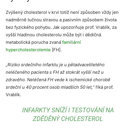
Zvýšený cholesterol v krvi totiž není způsoben vždy jen
nadměrně tučnou stravou a pasivním způsobem života
bez fyzického pohybu. Jak upozorňuje prof. Vrablík, za
vyšší hladinou cholesterolu může být i dědičná
metabolická porucha zvaná
familiární
hypercholesterolemie
[FH].
„Riziko srdečního infarktu je u pětadvacetiletého
neléčeného pacienta s FH až stokrát vyšší než u
zdravého. Neléčená FH vede k ischemické chorobě
srdeční u 40 procent osob mladších 50 let,“
říká prof.
Vrablík.
INFARKTY SNÍŽÍ I TESTOVÁNÍ NA
ZDĚDĚNÝ CHOLESTEROL