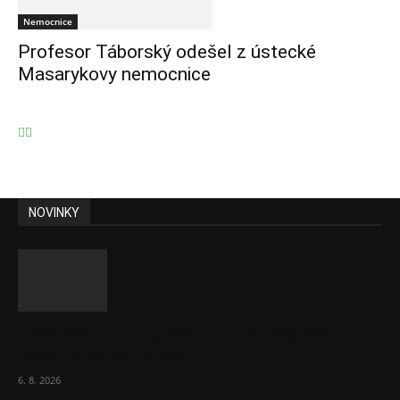
Nemocnice
Profesor Táborský odešel z ústecké
Masarykovy nemocnice
NOVINKY
Ceny akcií Eli Lilly rostou, ale ceny akcií
Novo Nordisku klesají
6. 8. 2026