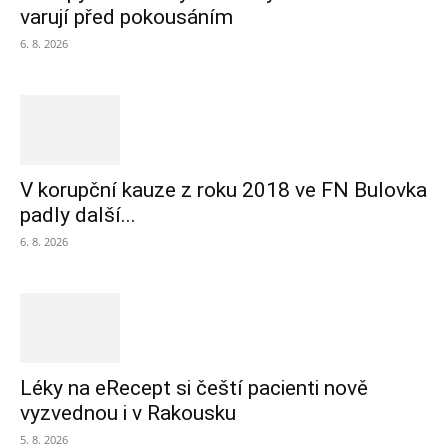
varují před pokousáním
6. 8. 2026
V korupční kauze z roku 2018 ve FN Bulovka
padly další...
6. 8. 2026
Léky na eRecept si čeští pacienti nově
vyzvednou i v Rakousku
5. 8. 2026