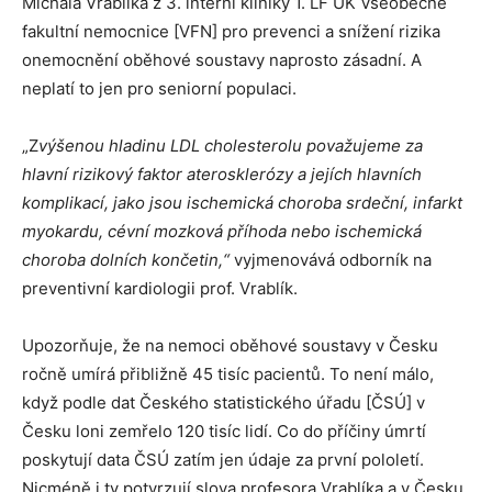
Michala Vrablíka z 3. interní kliniky 1. LF UK Všeobecné
fakultní nemocnice [VFN] pro prevenci a snížení rizika
onemocnění oběhové soustavy naprosto zásadní. A
neplatí to jen pro seniorní populaci.
„Z
výšenou hladinu LDL cholesterolu považujeme za
hlavní rizikový faktor aterosklerózy a jejích hlavních
komplikací, jako jsou ischemická choroba srdeční, infarkt
myokardu, cévní mozková příhoda nebo ischemická
choroba dolních končetin,“
vyjmenovává odborník na
preventivní kardiologii prof. Vrablík.
Upozorňuje, že na nemoci oběhové soustavy v Česku
ročně umírá přibližně 45 tisíc pacientů. To není málo,
když podle dat Českého statistického úřadu [ČSÚ] v
Česku loni zemřelo 120 tisíc lidí. Co do příčiny úmrtí
poskytují data ČSÚ zatím jen údaje za první pololetí.
Nicméně i ty potvrzují slova profesora Vrablíka a v Česku