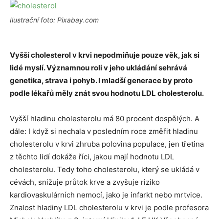
Ilustrační foto: Pixabay.com
Vyšší cholesterol v krvi nepodmiňuje pouze věk, jak si
lidé myslí. Významnou roli v jeho ukládání sehrává
genetika, strava i pohyb. I mladší generace by proto
podle lékařů měly znát svou hodnotu LDL cholesterolu.
Vyšší hladinu cholesterolu má 80 procent dospělých. A
dále: I když si nechala v posledním roce změřit hladinu
cholesterolu v krvi zhruba polovina populace, jen třetina
z těchto lidí dokáže říci, jakou mají hodnotu LDL
cholesterolu. Tedy toho cholesterolu, který se ukládá v
cévách, snižuje průtok krve a zvyšuje riziko
kardiovaskulárních nemocí, jako je infarkt nebo mrtvice.
Znalost hladiny LDL cholesterolu v krvi je podle profesora