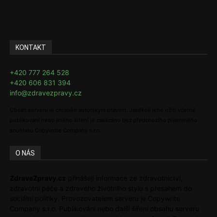
Ke kávě i čaji
KONTAKT
+420 777 264 528
+420 606 831 394
info@zdravezpravy.cz
Obsah serveru je chráněn autorským právem. Jakékoli jeho užití včetně
publikování nebo jiného šíření je zakázáno bez předchozího písemného
souhlasu Copywrite Company s.r.o.
O NÁS
ZdraveZpravy.cz
přinášejí informace ze zdravotnictví,
zdravotní péče a zdravého životního stylu s přesahem do
sociální politiky. Provozovatelem serveru je Copywrite
Company s.r.o. Publikování nebo další šíření obsahu serveru