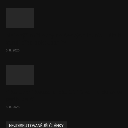
Netopýři míří okny do českých ložnic. Lékaři
varují před pokousáním
6. 8. 2026
V korupční kauze z roku 2018 ve FN Bulovka
padly další...
6. 8. 2026
NEJDISKUTOVANĚJŠÍ ČLÁNKY