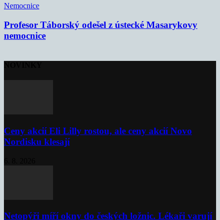
Nemocnice
Profesor Táborský odešel z ústecké Masarykovy
nemocnice
NOVINKY
Ceny akcií Eli Lilly rostou, ale ceny akcií Novo
Nordisku klesají
6. 8. 2026
Netopýři míří okny do českých ložnic. Lékaři varují