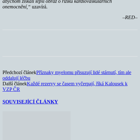
abychom získali lepší obraz o riziku kardiovaskulárních
onemocnění,“
uzavírá.
–RED–
Předchozí článek
Příznaky myelomu přisuzují lidé stárnutí, tím ale
oddalují léčbu
Další článek
Každé rezervy se časem vyčerpají, říká Kalousek k
VZP ČR
SOUVISEJÍCÍ ČLÁNKY