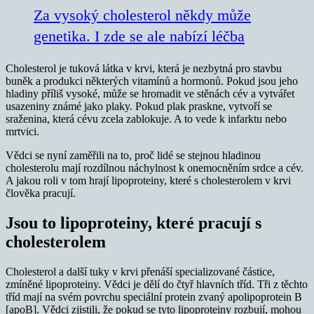
Za vysoký cholesterol někdy může
genetika. I zde se ale nabízí léčba
Cholesterol je tuková látka v krvi, která je nezbytná pro stavbu
buněk a produkci některých vitamínů a hormonů. Pokud jsou jeho
hladiny příliš vysoké, může se hromadit ve stěnách cév a vytvářet
usazeniny známé jako plaky. Pokud plak praskne, vytvoří se
sraženina, která cévu zcela zablokuje. A to vede k infarktu nebo
mrtvici.
Vědci se nyní zaměřili na to, proč lidé se stejnou hladinou
cholesterolu mají rozdílnou náchylnost k onemocněním srdce a cév.
A jakou roli v tom hrají lipoproteiny, které s cholesterolem v krvi
člověka pracují.
Jsou to lipoproteiny, které pracují s
cholesterolem
Cholesterol a další tuky v krvi přenáší specializované částice,
zmíněné lipoproteiny. Vědci je dělí do čtyř hlavních tříd. Tři z těchto
tříd mají na svém povrchu speciální protein zvaný apolipoprotein B
[apoB]. Vědci zjistili, že pokud se tyto lipoproteiny rozbují, mohou