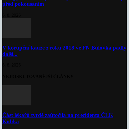
před pokousáním
6. 8. 2026
V korupční kauze z roku 2018 ve FN Bulovka padly
další...
6. 8. 2026
NEJDISKUTOVANĚJŠÍ ČLÁNKY
Část lékařů tvrdě zaútočila na prezidenta ČLK
Kubka