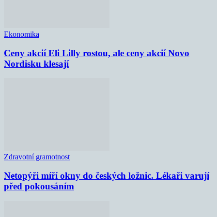
Ekonomika
Ceny akcií Eli Lilly rostou, ale ceny akcií Novo
Nordisku klesají
Zdravotní gramotnost
Netopýři míří okny do českých ložnic. Lékaři varují
před pokousáním