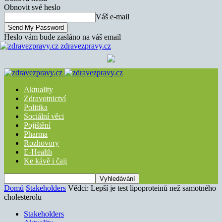
Obnovit své heslo
Váš e-mail
Heslo vám bude zasláno na váš email
zdravezpravy.cz
Aktuality
Zdravotnictví
Politika
Sociální věci
Pojištění
Pharma
Rozhovory
E-Health
Ke kávě i čaji
Domů
Stakeholders
Vědci: Lepší je test lipoproteinů než samotného
cholesterolu
Stakeholders