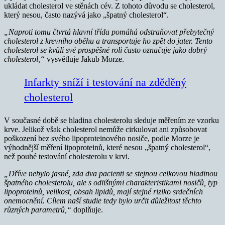
ukládat cholesterol ve stěnách cév. Z tohoto důvodu se cholesterol,
který nesou, často nazývá jako „špatný cholesterol“.
„Naproti tomu čtvrtá hlavní třída pomáhá odstraňovat přebytečný
cholesterol z krevního oběhu a transportuje ho zpět do jater. Tento
cholesterol se kvůli své prospěšné roli často označuje jako dobrý
cholesterol,“
vysvětluje Jakub Morze.
Infarkty sníží i testování na zděděný
cholesterol
V současné době se hladina cholesterolu sleduje měřením ze vzorku
krve. Jelikož však cholesterol nemůže cirkulovat ani způsobovat
poškození bez svého lipoproteinového nosiče, podle Morze je
výhodnější měření lipoproteinů, které nesou „špatný cholesterol“,
než pouhé testování cholesterolu v krvi.
„Dříve nebylo jasné, zda dva pacienti se stejnou celkovou hladinou
špatného cholesterolu, ale s odlišnými charakteristikami nosičů, typ
lipoproteinů, velikost, obsah lipidů, mají stejné riziko srdečních
onemocnění. Cílem naší studie tedy bylo určit důležitost těchto
různých parametrů,“
doplňuje.