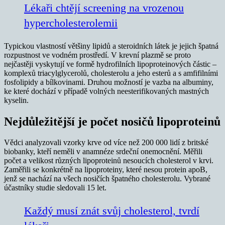
Lékaři chtějí screening na vrozenou
hypercholesterolemii
Typickou vlastností většiny lipidů a steroidních látek je jejich špatná
rozpustnost ve vodném prostředí. V krevní plazmě se proto
nejčastěji vyskytují ve formě hydrofilních lipoproteinových částic –
komplexů triacylglycerolů, cholesterolu a jeho esterů a s amfifilními
fosfolipidy a bílkovinami. Druhou možností je vazba na albuminy,
ke které dochází v případě volných neesterifikovaných mastných
kyselin.
Nejdůležitější je počet nosičů lipoproteinů
Vědci analyzovali vzorky krve od více než 200 000 lidí z britské
biobanky, kteří neměli v anamnéze srdeční onemocnění. Měřili
počet a velikost různých lipoproteinů nesoucích cholesterol v krvi.
Zaměřili se konkrétně na lipoproteiny, které nesou protein apoB,
jenž se nachází na všech nosičích špatného cholesterolu. Vybrané
účastníky studie sledovali 15 let.
Každý musí znát svůj cholesterol, tvrdí