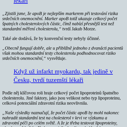
lékaři
„Zjistili jsme, že apoB je nejlepším markerem při testování rizika
srdečních onemocnění. Marker apoB totiž ukazuje celkový počet
špatných cholesterolových částic, čímž nabízí přesnější test než
standardní měření cholesterolu,“
tvrdí Jakub Morze.
Také ale dodává, že by konvenční testy nebyly účinné.
„Obecně fungují dobře, ale u přibližně jednoho z dvanácti pacientů
však mohou standardní testy cholesterolu podhodnocovat riziko
srdečních onemocnění,“
vysvětluje.
Když už infarkt myokardu, tak jedině v
Česku, tvrdí tuzemští lékaři
Podle něj klíčovou roli hraje celkový počet lipoproteinů špatného
cholesterolu. Jiné faktory, jako jsou velikost nebo typ lipoproteinu,
celková potenciální zdravotní rizika neovlivnila.
„Naše výsledky naznačují, že počet částic apoB by mohl nakonec
nahradit standardní test na cholesterol v krvi ve výzkumu a
zdravotní péči po celém světě. A že je třeba testovat lipoproteiny,