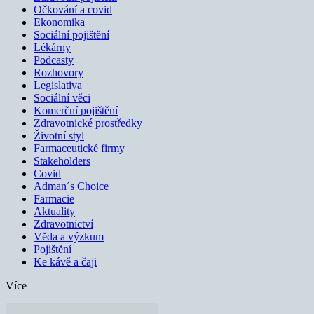
Očkování a covid
Ekonomika
Sociální pojištění
Lékárny
Podcasty
Rozhovory
Legislativa
Sociální věci
Komerční pojištění
Zdravotnické prostředky
Životní styl
Farmaceutické firmy
Stakeholders
Covid
Adman´s Choice
Farmacie
Aktuality
Zdravotnictví
Věda a výzkum
Pojištění
Ke kávě a čaji
Více