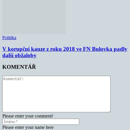
Politika
V korupční kauze z roku 2018 ve FN Bulovka padly
další obžaloby
KOMENTÁŘ
Please enter your comment!
Please enter your name here