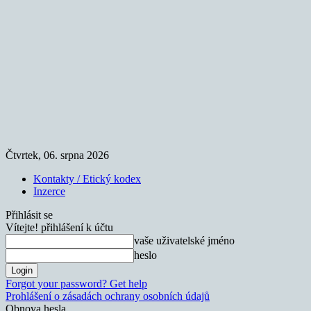
Čtvrtek, 06. srpna 2026
Kontakty / Etický kodex
Inzerce
Přihlásit se
Vítejte! přihlášení k účtu
vaše uživatelské jméno
heslo
Forgot your password? Get help
Prohlášení o zásadách ochrany osobních údajů
Obnova hesla