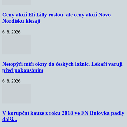
Ceny akcií Eli Lilly rostou, ale ceny akcií Novo
Nordisku klesají
6. 8. 2026
Netopýři míří okny do českých ložnic. Lékaři varují
před pokousáním
6. 8. 2026
V korupční kauze z roku 2018 ve FN Bulovka padly
další...