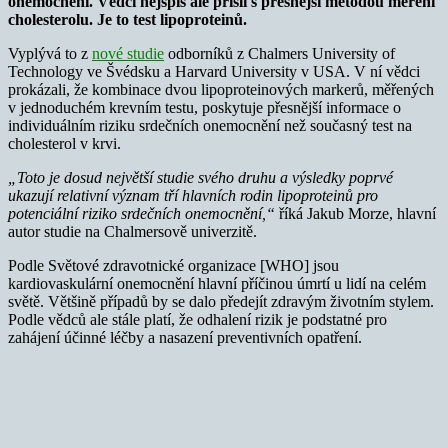
onemocnění. Vědci nejspíš ale přišli s přesnější metodou měření
cholesterolu. Je to test lipoproteinů.
Vyplývá to z
nové studie
odborníků z Chalmers University of
Technology ve Švédsku a Harvard University v USA. V ní vědci
prokázali, že kombinace dvou lipoproteinových markerů, měřených
v jednoduchém krevním testu, poskytuje přesnější informace o
individuálním riziku srdečních onemocnění než současný test na
cholesterol v krvi.
„Toto je dosud největší studie svého druhu a výsledky poprvé
ukazují relativní význam tří hlavních rodin lipoproteinů pro
potenciální riziko srdečních onemocnění,“
říká Jakub Morze, hlavní
autor studie na Chalmersově univerzitě.
Podle Světové zdravotnické organizace [WHO] jsou
kardiovaskulární onemocnění hlavní příčinou úmrtí u lidí na celém
světě. Většině případů by se dalo předejít zdravým životním stylem.
Podle vědců ale stále platí, že odhalení rizik je podstatné pro
zahájení účinné léčby a nasazení preventivních opatření.