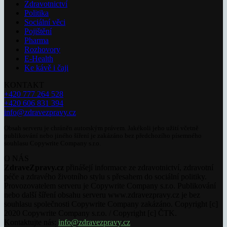
Zdravotnictví
Politika
Sociální věci
Pojištění
Pharma
Rozhovory
E-Health
Ke kávě i čaji
KONTAKT
+420 777 264 528
+420 606 831 394
info@zdravezpravy.cz
Obsah serveru je chráněn autorským právem. Jakékoli jeho užití včetně
publikování nebo jiného šíření je zakázáno bez předchozího písemného
souhlasu Copywrite Company s.r.o.
O NÁS
ZdraveZpravy.cz
přinášejí informace ze zdravotnictví, zdravotní
péče a zdravého životního stylu s přesahem do sociální politiky.
Provozovatelem serveru je Copywrite Company s.r.o. Publikování
nebo další šíření obsahu serveru www.zdravezpravy.cz je bez
souhlasu společnosti Copywrite Company zakázáno. Copyright [c]
2020 Copywrite Company s.r.o. / Copyright [c] ČTK.
Kontaktujte nás:
info@zdravezpravy.cz