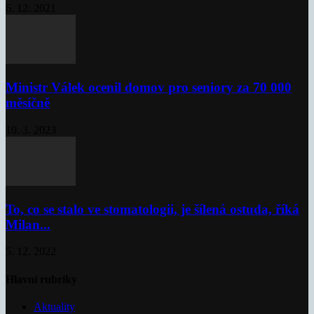
6. 12. 2021
Ministr Válek ocenil domov pro seniory za 70 000
měsíčně
10. 3. 2023
To, co se stalo ve stomatologii, je šílená ostuda, říká
Milan...
5. 12. 2022
Hlavní rubriky
Aktuality