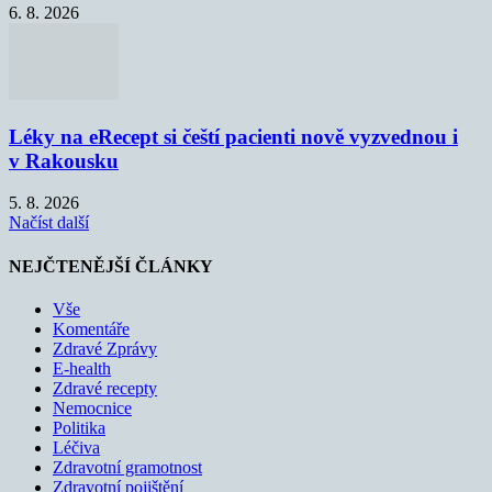
6. 8. 2026
Léky na eRecept si čeští pacienti nově vyzvednou i
v Rakousku
5. 8. 2026
Načíst další
NEJČTENĚJŠÍ ČLÁNKY
Vše
Komentáře
Zdravé Zprávy
E-health
Zdravé recepty
Nemocnice
Politika
Léčiva
Zdravotní gramotnost
Zdravotní pojištění