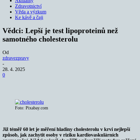
Aktuality
Zdravotnictví
Věda a výzkum
Ke kávě a čaji
Vědci: Lepší je test lipoproteinů než
samotného cholesterolu
Od
zdravezpravy
-
28. 4. 2025
0
Foto: Pixabay.com
Již téměř 60 let je měření hladiny cholesterolu v krvi nejlepší
způsob, jak zachytit osoby v riziku kardiovaskulárních