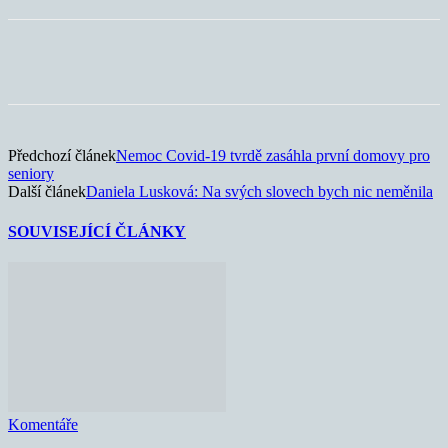
Předchozí článek
Nemoc Covid-19 tvrdě zasáhla první domovy pro
seniory
Další článek
Daniela Lusková: Na svých slovech bych nic neměnila
SOUVISEJÍCÍ ČLÁNKY
Komentáře