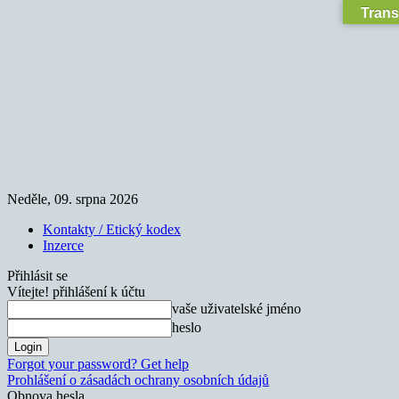
Trans
Neděle, 09. srpna 2026
Kontakty / Etický kodex
Inzerce
Přihlásit se
Vítejte! přihlášení k účtu
vaše uživatelské jméno
heslo
Forgot your password? Get help
Prohlášení o zásadách ochrany osobních údajů
Obnova hesla