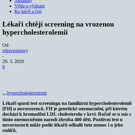
Aktuality
Věda a výzkum
Ke kávě a čaji
Lékaři chtějí screening na vrozenou
hypercholesterolemii
Od
zdravezpravy
-
29. 3. 2020
0
Lékaři spustí test screeningu na familiární hypercholesterolemii
[FH] u novorozenců. FH je genetické onemocnění, při kterém
dochází k hromadění LDL cholesterolu v krvi. Ročně se u nás s
tímto onemocněním narodí zhruba 400 dětí. Pozitivní test u
novorozenců může podle lékařů odhalit tuto nemoc i u jeho
rodičů.