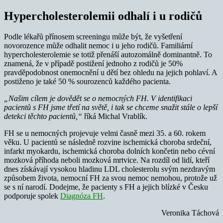
Hypercholesterolemii odhalí i u rodičů
Podle lékařů přínosem screeningu může být, že vyšetření
novorozence může odhalit nemoc i u jeho rodičů. Familiární
hypercholesterolemie se totiž přenáší autozomálně dominantně. To
znamená, že v případě postižení jednoho z rodičů je 50%
pravděpodobnost onemocnění u dětí bez ohledu na jejich pohlaví. A
postiženo je také 50 % sourozenců každého pacienta.
„Našim cílem je dovědět se o nemocných FH. V identifikaci
pacientů s FH jsme třetí na světě, i tak se chceme snažit stále o lepší
detekci těchto pacientů,“
říká Michal Vrablík.
FH se u nemocných projevuje velmi časně mezi 35. a 60. rokem
věku. U pacientů se následně rozvine ischemická choroba srdeční,
infarkt myokardu, ischemická choroba dolních končetin nebo cévní
mozková příhoda neboli mozková mrtvice. Na rozdíl od lidí, kteří
dnes získávají vysokou hladinu LDL cholesterolu svým nezdravým
způsobem života, nemocní FH za svou nemoc nemohou, protože už
se s ní narodí. Dodejme, že pacienty s FH a jejich blízké v Česku
podporuje spolek
Diagnóza FH
.
Veronika Táchová