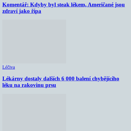
Komentář: Kdyby byl steak lékem, Američané jsou
zdraví jako řípa
Léčiva
Lékárny dostaly dalších 6 000 balení chybějícího
léku na rakovinu prsu