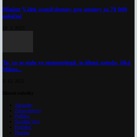
Ministr Válek ocenil domov pro seniory za 70 000
měsíčně
10. 3. 2023
To, co se stalo ve stomatologii, je šílená ostuda, říká
Milan...
5. 12. 2022
Hlavní rubriky
Aktuality
Zdravotnictví
Politika
Sociální věci
Pojištění
Pharma