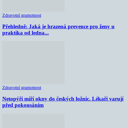
Zdravotní gramotnost
Přehledně: Jaká je hrazená prevence pro ženy u
praktika od ledna...
Zdravotní gramotnost
Netopýři míří okny do českých ložnic. Lékaři varují
před pokousáním