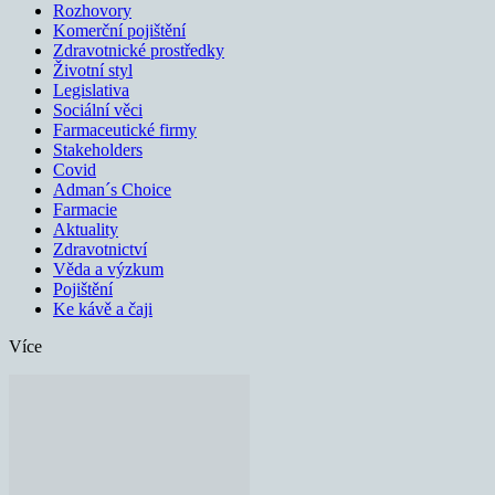
Rozhovory
Komerční pojištění
Zdravotnické prostředky
Životní styl
Legislativa
Sociální věci
Farmaceutické firmy
Stakeholders
Covid
Adman´s Choice
Farmacie
Aktuality
Zdravotnictví
Věda a výzkum
Pojištění
Ke kávě a čaji
Více