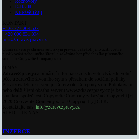
Rozhovory
E-Health
Ke kávě i čaji
KONTAKT
+420 777 264 528
+420 606 831 394
info@zdravezpravy.cz
Obsah serveru je chráněn autorským právem. Jakékoli jeho užití včetně
publikování nebo jiného šíření je zakázáno bez předchozího písemného
souhlasu Copywrite Company s.r.o.
O NÁS
ZdraveZpravy.cz
přinášejí informace ze zdravotnictví, zdravotní
péče a zdravého životního stylu s přesahem do sociální politiky.
Provozovatelem serveru je Copywrite Company s.r.o. Publikování
nebo další šíření obsahu serveru www.zdravezpravy.cz je bez
souhlasu společnosti Copywrite Company zakázáno. Copyright [c]
2020 Copywrite Company s.r.o. / Copyright [c] ČTK.
Kontaktujte nás:
info@zdravezpravy.cz
SLEDUJTE NÁS
INZERCE