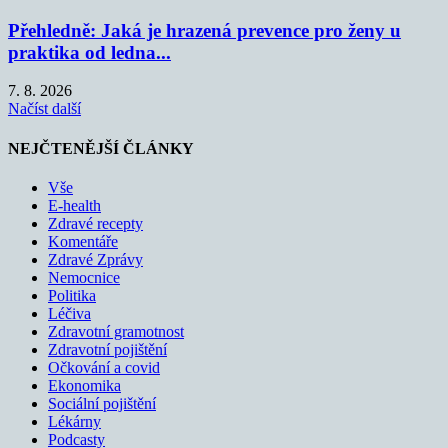
Přehledně: Jaká je hrazená prevence pro ženy u
praktika od ledna...
7. 8. 2026
Načíst další
NEJČTENĚJŠÍ ČLÁNKY
Vše
E-health
Zdravé recepty
Komentáře
Zdravé Zprávy
Nemocnice
Politika
Léčiva
Zdravotní gramotnost
Zdravotní pojištění
Očkování a covid
Ekonomika
Sociální pojištění
Lékárny
Podcasty