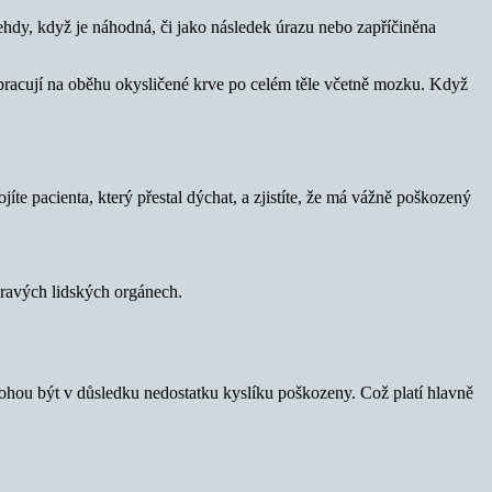
ehdy, když je náhodná, či jako následek úrazu nebo zapříčiněna
upracují na oběhu okysličené krve po celém těle včetně mozku. Když
ojíte pacienta, který přestal dýchat, a zjistíte, že má vážně poškozený
zdravých lidských orgánech.
 mohou být v důsledku nedostatku kyslíku poškozeny. Což platí hlavně