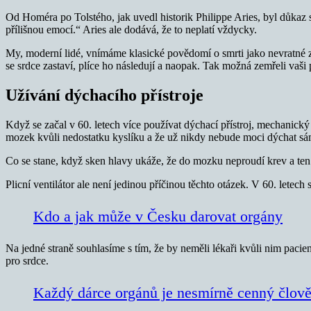
Od Homéra po Tolstého, jak uvedl historik Philippe Aries, byl důkaz 
přílišnou emocí.“ Aries ale dodává, že to neplatí vždycky.
My, moderní lidé, vnímáme klasické povědomí o smrti jako nevratné z
se srdce zastaví, plíce ho následují a naopak. Tak možná zemřeli vaši p
Užívání dýchacího přístroje
Když se začal v 60. letech více používat dýchací přístroj, mechanický v
mozek kvůli nedostatku kyslíku a že už nikdy nebude moci dýchat s
Co se stane, když sken hlavy ukáže, že do mozku neproudí krev a ten
Plicní ventilátor ale není jedinou příčinou těchto otázek. V 60. letec
Kdo a jak může v Česku darovat orgány
Na jedné straně souhlasíme s tím, že by neměli lékaři kvůli nim pacie
pro srdce.
Každý dárce orgánů je nesmírně cenný člov