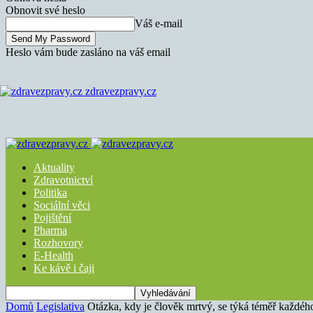
Obnovit své heslo
Váš e-mail
Heslo vám bude zasláno na váš email
zdravezpravy.cz
Aktuality
Zdravotnictví
Politika
Sociální věci
Pojištění
Pharma
Rozhovory
E-Health
Ke kávě i čaji
Domů
Legislativa
Otázka, kdy je člověk mrtvý, se týká téměř každéh