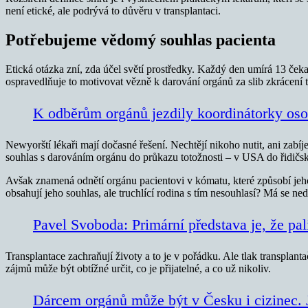
není etické, ale podrývá to důvěru v transplantaci.
Potřebujeme vědomý souhlas pacienta
Etická otázka zní, zda účel světí prostředky. Každý den umírá 13 ček
ospravedlňuje to motivovat vězně k darování orgánů za slib zkrácení t
K odběrům orgánů jezdily koordinátorky oso
Newyorští lékaři mají dočasné řešení. Nechtějí nikoho nutit, ani zabí
souhlas s darováním orgánu do průkazu totožnosti – v USA do řidičs
Avšak znamená odnětí orgánu pacientovi v kómatu, které způsobí jeho
obsahují jeho souhlas, ale truchlící rodina s tím nesouhlasí? Má se n
Pavel Svoboda: Primární představa je, že pali
Transplantace zachraňují životy a to je v pořádku. Ale tlak transplan
zájmů může být obtížné určit, co je přijatelné, a co už nikoliv.
Dárcem orgánů může být v Česku i cizinec. Je