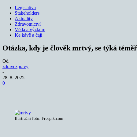
Legislativa
Stakeholders
Aktuality
Zdravotnictví
Věda a výzkum
Ke kávě a čaji
Otázka, kdy je člověk mrtvý, se týká témě
Od
zdravezpravy
-
28. 8. 2025
0
Sdílet
Ilustrační foto: Freepik.com