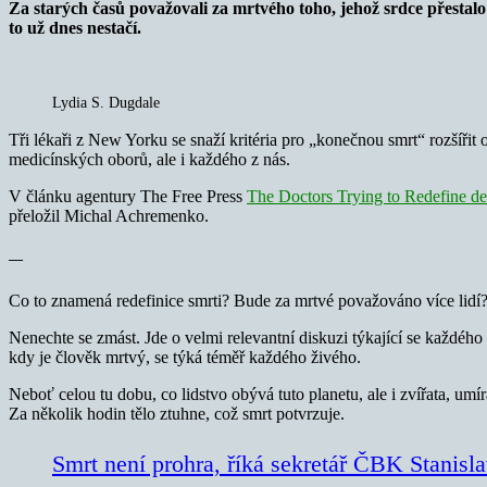
Za starých časů považovali za mrtvého toho, jehož srdce přestalo
to už dnes nestačí.
Lydia S. Dugdale
Tři lékaři z New Yorku se snaží kritéria pro „konečnou smrt“ rozšířit 
medicínských oborů, ale i každého z nás.
V článku agentury The Free Press
The Doctors Trying to Redefine de
přeložil Michal Achremenko.
—
Co to znamená redefinice smrti? Bude za mrtvé považováno více lidí?
Nenechte se zmást. Jde o velmi relevantní diskuzi týkající se každého 
kdy je člověk mrtvý, se týká téměř každého živého.
Neboť celou tu dobu, co lidstvo obývá tuto planetu, ale i zvířata, umí
Za několik hodin tělo ztuhne, což smrt potvrzuje.
Smrt není prohra, říká sekretář ČBK Stanisla