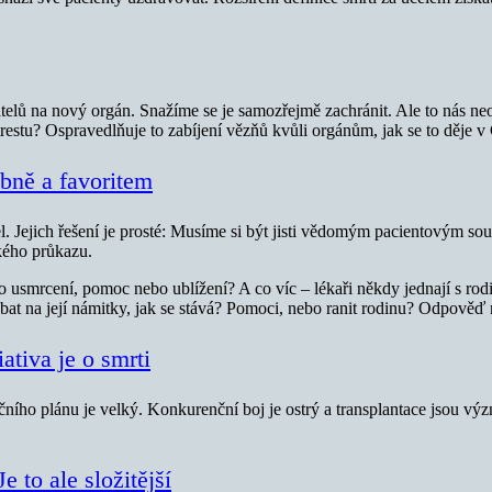
atelů na nový orgán. Snažíme se je samozřejmě zachránit. Ale to nás n
restu? Ospravedlňuje to zabíjení vězňů kvůli orgánům, jak se to děje v
bně a favoritem
jel. Jejich řešení je prosté: Musíme si být jisti vědomým pacientovým 
kého průkazu.
 usmrcení, pomoc nebo ublížení? A co víc – lékaři někdy jednají s rod
edbat na její námitky, jak se stává? Pomoci, nebo ranit rodinu? Odpově
ativa je o smrti
tačního plánu je velký. Konkurenční boj je ostrý a transplantace jsou 
 to ale složitější