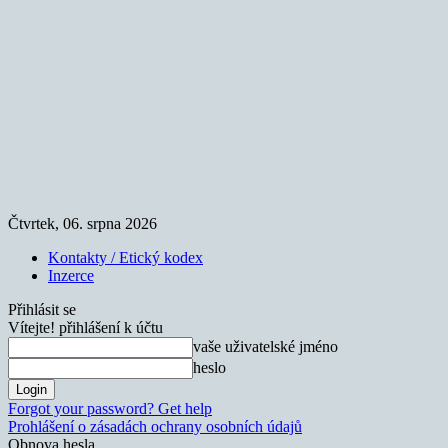
Čtvrtek, 06. srpna 2026
Kontakty / Etický kodex
Inzerce
Přihlásit se
Vítejte! přihlášení k účtu
vaše uživatelské jméno
heslo
Forgot your password? Get help
Prohlášení o zásadách ochrany osobních údajů
Obnova hesla