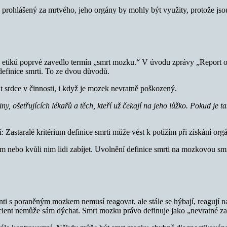
prohlášený za mrtvého, jeho orgány by mohly být využity, protože jsou 
a etiků poprvé zavedlo termín „smrt mozku.“ V úvodu zprávy „Report
 definice smrti. To ze dvou důvodů.
t srdce v činnosti, i když je mozek nevratně poškozený.
odiny, ošetřujících lékařů a těch, kteří už čekají na jeho lůžko. Pokud j
: Zastaralé kritérium definice smrti může vést k potížím při získání orgá
 nebo kvůli nim lidi zabíjet. Uvolnění definice smrti na mozkovou smrt
nti s poraněným mozkem nemusí reagovat, ale stále se hýbají, reagují
 pacient nemůže sám dýchat. Smrt mozku právo definuje jako „nevratné