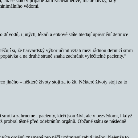
a, jak se stalo v případě Jahi McMatheové, mladé dívky, kdy
u minimálního vědomí.
o důvodů, i jiných, lékaři a etikové stále hledají upřesnění definice
ěžují si, že harvardský výbor učinil vztah mezi řádnou definicí smrti
poptávka a na druhé straně snaha zachránit vyléčitelné pacienty.“
iného – některé životy stojí za to žít. Některé životy stojí za to
smrti a zahrneme i pacienty, kteří jsou živí, ale v bezvědomí, i když
už probral těsně před odebráním orgánů. Občané státu se následně
t více orgánů znamená pro něčí uzdravení zabití jiného. Nejenže to