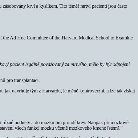
zásobovány krví a kyslíkem. Tito téměř mrtví pacienti jsou často
 of the Ad Hoc Committee of the Harvard Medical School to Examine
e takový pacient legálně považovaný za mrtvého, mělo by být odpojení
nů pro transplantaci.
, jak navrhuje tým z Harvardu, je méně kontroverzní, a lze tak získat
 na různé podněty a do mozku jim proudí krev. Naopak při mozkové
 zastavení všech funkcí mozku včetně mozkového kmene [stem].“