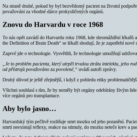
Na straně druhé, pokud by byl bezvědomý pacient na životní podpoře 
považováni za vhodné dárce prokysličených orgánů.
Znovu do Harvardu v roce 1968
To nás opět zavádí do Harvardu roku 1968, kde shromáždění lékařů 
the Definition of Brain Death“ se lékaři shodují, že je zapotřebí nové
Zaprvé jde o technologie. Vysvětlili, že technologie umožňují udržova
„Je to problém pacienta, který utrpěl trvalou ztrátu intelektu, jeho r
od přístrojů považováno za povolené,“
uvádí autoři zprávy.
Druhý důvod je ještě zřejmější, i když z pohledu etiky problematičtější
Všichni souhlasí s tím, že by neměly být orgány odebírány živým lidem
více orgánů pro transplantace.
Aby bylo jasno…
Harvardský tým pečlivě rozlišuje smrt mozku od jeho poranění. Pacie
smrti neexistují reflexy, reakce na stimuly, do mozku neteče krev a