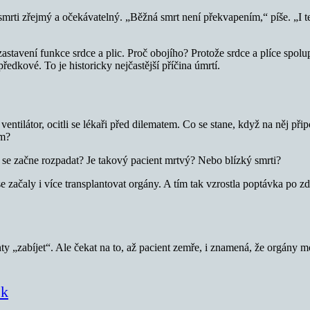
smrti zřejmý a očekávatelný. „Běžná smrt není překvapením,“ píše. „I t
astavení funkce srdce a plic. Proč obojího? Protože srdce a plíce spol
ředkové. To je historicky nejčastější příčina úmrtí.
entilátor, ocitli se lékaři před dilematem. Co se stane, když na něj přip
ám?
 se začne rozpadat? Je takový pacient mrtvý? Nebo blízký smrti?
h se začaly i více transplantovat orgány. A tím tak vzrostla poptávka po 
nty „zabíjet“. Ale čekat na to, až pacient zemře, i znamená, že orgány
ěk