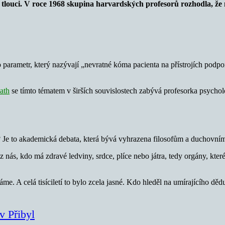
 tlouci. V roce 1968 skupina harvardských profesorů rozhodla, že 
o parametr, který nazývají „nevratné kóma pacienta na přístrojích podpor
ath
se tímto tématem v širších souvislostech zabývá profesorka psychol
 Je to akademická debata, která bývá vyhrazena filosofům a duchovním 
z nás, kdo má zdravé ledviny, srdce, plíce nebo játra, tedy orgány, kter
ráme. A celá tisíciletí to bylo zcela jasné. Kdo hleděl na umírajícího d
v Přibyl