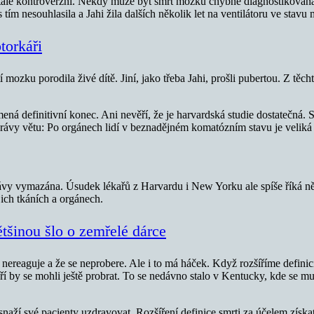
vá stále kontroverzní. Někdy může být smrt mozku chybně diagnostikován
tím nesouhlasila a Jahi žila dalších několik let na ventilátoru ve stav
torkáři
 mozku porodila živé dítě. Jiní, jako třeba Jahi, prošli pubertou. Z těcht
ná definitivní konec. Ani nevěří, že je harvardská studie dostatečná. St
právy větu: Po orgánech lidí v beznadějném komatózním stavu je veliká 
vy vymazána. Úsudek lékařů z Harvardu i New Yorku ale spíše říká něco j
ich tkáních a orgánech.
ětšinou šlo o zemřelé dárce
ereaguje a že se neprobere. Ale i to má háček. Když rozšíříme definici 
ří by se mohli ještě probrat. To se nedávno stalo v Kentucky, kde se m
snaží své pacienty uzdravovat. Rozšíření definice smrti za účelem získa