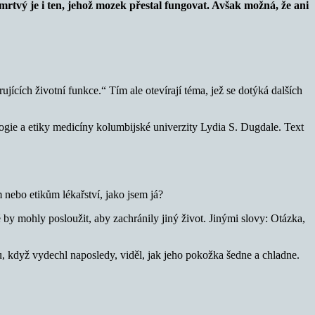
mrtvý je i ten, jehož mozek přestal fungovat. Avšak možná, že ani
ujících životní funkce.“ Tím ale otevírají téma, jež se dotýká dalších
ogie a etiky medicíny kolumbijské univerzity Lydia S. Dugdale. Text
nebo etikům lékařství, jako jsem já?
é by mohly posloužit, aby zachránily jiný život. Jinými slovy: Otázka,
ědu, když vydechl naposledy, viděl, jak jeho pokožka šedne a chladne.