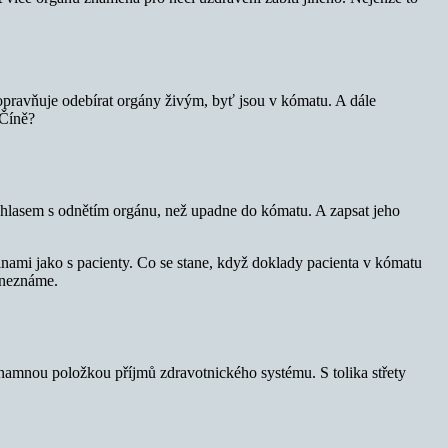
eopravňuje odebírat orgány živým, byť jsou v kómatu. A dále
 Číně?
souhlasem s odnětím orgánu, než upadne do kómatu. A zapsat jeho
inami jako s pacienty. Co se stane, když doklady pacienta v kómatu
ď neznáme.
významnou položkou příjmů zdravotnického systému. S tolika střety