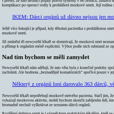
I přesto, že tuto definici přijaly právní systémy v 80 zemích, zůstá
komplikace po operaci vedly k prohlášení mozkové smrti. Její rodina s 
IKEM: Dárci orgánů už dávno nejsou jen mo
Ještě více šokující je případ, kdy těhotná pacientka s prohlášenou smrtí
mozkové smrti.
Již zmínění tři newyorští lékaři se domnívají, že mozková smrt nezname
a přístup k orgánům méně explicitní. Výbor podle nich odstranil ze z
Nad tím bychom se měli zamyslet
Newyorští lékaři nám sdělují, že tato věta byla z konečné podoby zprá
zachránit. Ale hodnota „beznadějně komatózních“ spočívá pouze v jej
Některý z orgánů loni darovalo 363 dárců, v
Newyorští lékaři nepotřebují mozkově mrtvého pacienta. Stačí jim, že n
vykazují mozkovou aktivitu, mohli bychom skončit zabíjením lidí, kte
hromadně nechali vyškrtávat ze seznamu dárců orgánů.
Rozšíření definice smrti je i výsměchem praktickým lékařům, kteří se 