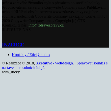
péče a zdravého životního stylu s přesahem do sociální politiky.
Provozovatelem serveru je Copywrite Company s.r.o. Publikování
nebo další šíření obsahu serveru www.zdravezpravy.cz je bez
souhlasu společnosti Copywrite Company zakázáno. Copyright [c]
2020 Copywrite Company s.r.o. / Copyright [c] ČTK.
Kontaktujte nás:
info@zdravezpravy.cz
SLEDUJTE NÁS
INZERCE
Kontakty / Etický kodex
© Realizace © 2018,
Xcreative - webdesign
. |
Spravovat souhlas s
nastavením osobních údajů
.
adm_sticky