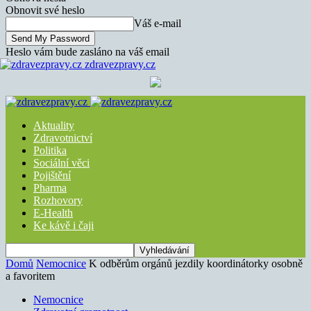
Obnovit své heslo
Váš e-mail
Heslo vám bude zasláno na váš email
zdravezpravy.cz
Aktuality
Zdravotnictví
Politika
Sociální věci
Pojištění
Pharma
Rozhovory
E-Health
Ke kávě i čaji
Domů
Nemocnice
K odběrům orgánů jezdily koordinátorky osobně
a favoritem
Nemocnice