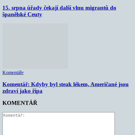
15. srpna úřady čekají další vlnu migrantů do
španělské Ceuty
Komentáře
Komentář: Kdyby byl steak lékem, Američané jsou
zdraví jako řípa
KOMENTÁŘ