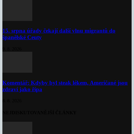
15. srpna úřady čekají další vlnu migrantů do
španělské Ceuty
9. 8. 2026
Komentář: Kdyby byl steak lékem, Američané jsou
zdraví jako řípa
8. 8. 2026
NEJDISKUTOVANĚJŠÍ ČLÁNKY