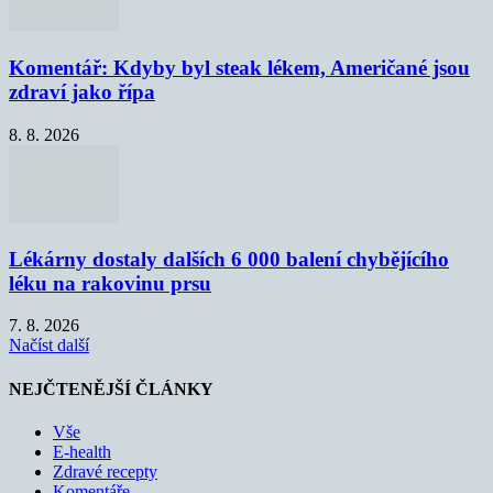
Komentář: Kdyby byl steak lékem, Američané jsou
zdraví jako řípa
8. 8. 2026
Lékárny dostaly dalších 6 000 balení chybějícího
léku na rakovinu prsu
7. 8. 2026
Načíst další
NEJČTENĚJŠÍ ČLÁNKY
Vše
E-health
Zdravé recepty
Komentáře