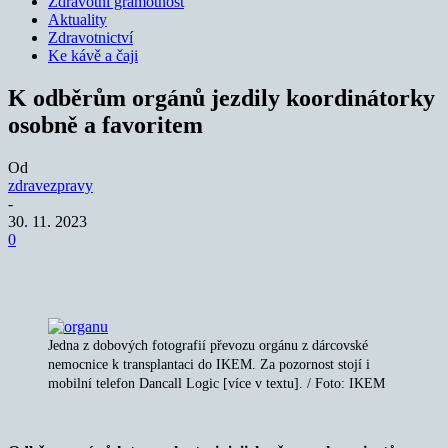
Zdravotní gramotnost
Aktuality
Zdravotnictví
Ke kávě a čaji
K odběrům orgánů jezdily koordinátorky
osobně a favoritem
Od
zdravezpravy
-
30. 11. 2023
0
Jedna z dobových fotografií převozu orgánu z dárcovské
nemocnice k transplantaci do IKEM. Za pozornost stojí i
mobilní telefon Dancall Logic [více v textu]. / Foto: IKEM