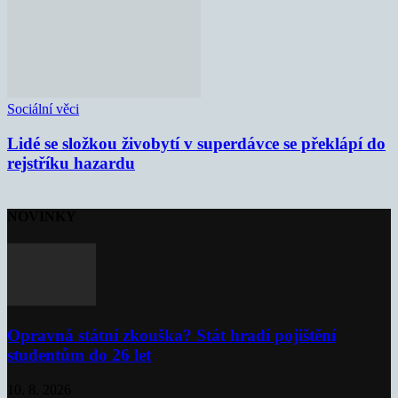
Sociální věci
Lidé se složkou živobytí v superdávce se překlápí do
rejstříku hazardu
NOVINKY
Opravná státní zkouška? Stát hradí pojištění
studentům do 26 let
10. 8. 2026