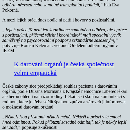
odběru, převozu nebo samotné transplantaci podílejí,“
říká Eva
Pokorná.
A mezi jejich práci dnes podle ní patří i hovory s pozůstalými.
„Jejich práce již není jen koordinace samotného odběru, ale i práce
s pozůstalými, přičemž všichni koordinátoři mají speciální výcvik
zaměřený na psychosociální podporu sekundárně zasaženým,“
potvrzuje Roman Keleman, vedoucí Oddělení odběru orgánů v
IKEM.
K darování orgánů je česká společnost
velmi empatická
České zákony sice předpokládají souhlas pacienta s darováním
orgánů, podle Dušana Mormana z Krajské nemocnice Liberec lékaři
ale berou ohled i na názor rodiny. Lékaři se i školí na komunikaci s
rodinou, které je třeba sdělit špatnou zprávu a zároveň ji informovat
o možnosti darování orgánů.
„Někteří jsou přístupní, někteří méně. Někteří a priori v té emoci
hned odmítnou. Pokud příbuzní zásadně odmítají, tak je někdy lepší
se vzdát,“
popisuje zkušenosti.