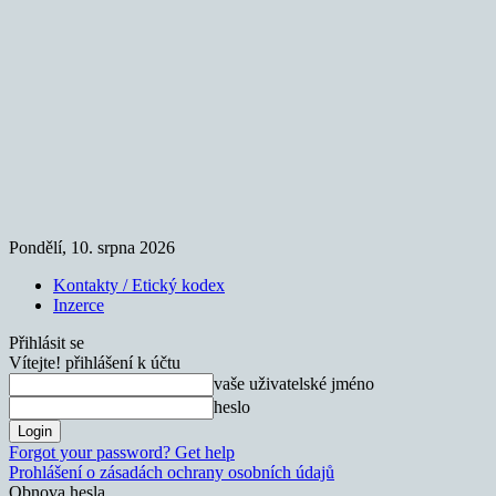
Pondělí, 10. srpna 2026
Kontakty / Etický kodex
Inzerce
Přihlásit se
Vítejte! přihlášení k účtu
vaše uživatelské jméno
heslo
Forgot your password? Get help
Prohlášení o zásadách ochrany osobních údajů
Obnova hesla