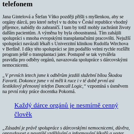
telefonem
Jana Gintelová a Štefan Vítko později přišli s myšlenkou, aby se
orgány dárců, pro které nebyl v tu dobu v České republice vhodný
příjemce, nabídly do zahraničí. I tam by totiž mohly zachránit životy
dalším pacientům. A výměna by byla oboustranná. Tím zahájili
spolupráci s mnoha evropskými transplantačními pracovišti. Nejužší
spolupráci navázali lékaři s Univerzitní klinikou Rudolfa Wirchova
v Berlíně. I díky této spolupráci se jim podařilo velmi rychle rozšířit
program ještě o transplantaci jater. Postupně se tak vytvářela
pravidla pro odběry orgánů, navazovala spolupráce s dárcovskými
nemocnicemi.
„V prvních letech jsme k odběrům jezdili služební bílou Škodou
Favorit. Dokonce jsme v ní měli k ruce i v té době první asi
šestikilový přenosný telefon Dancall Logic,“
vzpomíná s úsměvem
na první roky práce docentka Pokorná.
Každý dárce orgánů je nesmírně cenný
člověk
„Zásadní je právě spolupráce s dárcovskými nemocnicemi, důvěra,
opravdovost a neustálé vzdělávání a informování lékařů a sester