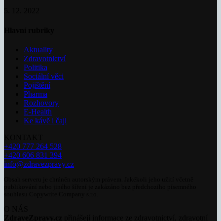
5. 12. 2022
Hlavní rubriky
Aktuality
Zdravotnictví
Politika
Sociální věci
Pojištění
Pharma
Rozhovory
E-Health
Ke kávě i čaji
KONTAKT
+420 777 264 528
+420 606 831 394
info@zdravezpravy.cz
Obsah serveru je chráněn autorským právem. Jakékoli jeho užití včetně
publikování nebo jiného šíření je zakázáno bez předchozího písemného
souhlasu Copywrite Company s.r.o.
O NÁS
ZdraveZpravy.cz
přinášejí informace ze zdravotnictví, zdravotní