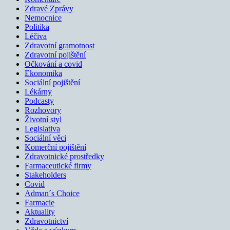
Zdravé Zprávy
Nemocnice
Politika
Léčiva
Zdravotní gramotnost
Zdravotní pojištění
Očkování a covid
Ekonomika
Sociální pojištění
Lékárny
Podcasty
Rozhovory
Životní styl
Legislativa
Sociální věci
Komerční pojištění
Zdravotnické prostředky
Farmaceutické firmy
Stakeholders
Covid
Adman´s Choice
Farmacie
Aktuality
Zdravotnictví