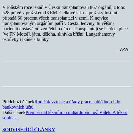
V loňském roce lékaři v Česku transplantovali 867 orgánů, z toho
528 právě v pražském IKEM. Celkově tak na pražský Institut
připadá 60 procent všech transplantací v zemi. K nejvíce
transplantovaným orgánům patří v Česku ledviny, tu většina
pacientů dostává od zemřelého dárce. Transplantují se i srdce, plíce
[ve FN Motol], játra, děloha, slinivka břišní, Langerhansovy
ostrůvky i tkáně a buňky.
–VRN–
Předchozí článek
Rodičák vzroste a úřady práce nahlédnou i do
bankovních účtů
Další článek
Premiér dal lékařům o miliardu víc než Válek. A lékaři
souhlasí
SOUVISEJÍCÍ ČLÁNKY