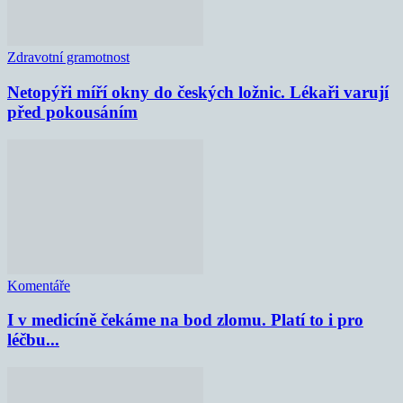
Zdravotní gramotnost
Netopýři míří okny do českých ložnic. Lékaři varují
před pokousáním
Komentáře
I v medicíně čekáme na bod zlomu. Platí to i pro
léčbu...