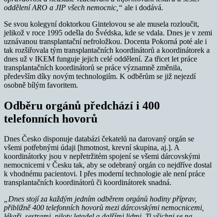
oddělení ARO a JIP všech nemocnic,“
ale i dodává.
Se svou kolegyní doktorkou Gintelovou se ale musela rozloučit,
jelikož v roce 1995 odešla do Švédska, kde se vdala. Dnes je v zemi
uznávanou transplantační nefroložkou. Docenta Pokorná poté ale i
tak rozšiřovala tým transplantačních koordinátorů a koordinátorek a
dnes už v IKEM funguje jejich celé oddělení. Za třicet let práce
transplantačních koordinátorů se práce významně změnila,
především díky novým technologiím. K odběrům se již nejezdí
osobně bílým favoritem.
Odběru orgánů předchází i 400
telefonních hovorů
Dnes Česko disponuje databázi čekatelů na darovaný orgán se
všemi potřebnými údaji [hmotnost, krevní skupina, aj.]. A
koordinátorky jsou v nepřetržitém spojení se všemi dárcovskými
nemocnicemi v Česku tak, aby se odebraný orgán co nejdříve dostal
k vhodnému pacientovi. I přes moderní technologie ale není práce
transplantačních koordinátorů či koordinátorek snadná.
„Dnes stojí za každým jedním odběrem orgánů hodiny příprav,
přibližně 400 telefonních hovorů mezi dárcovskými nemocnicemi,
lékaři, sestrami, piloty letadel a dalšími lidmi. Ti všichni se na