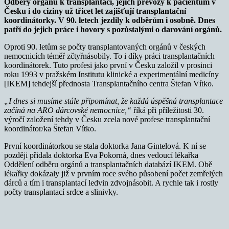
Odběry orgánů k transplantaci, jejich převozy k pacientům v
Česku i do ciziny už třicet let zajišťují transplantační
koordinátorky. V 90. letech jezdily k odběrům i osobně. Dnes
patří do jejich práce i hovory s pozůstalými o darování orgánů.
Oproti 90. letům se počty transplantovaných orgánů v českých
nemocnicích téměř zčtyřnásobily. To i díky práci transplantačních
koordinátorek. Tuto profesi jako první v Česku založil v prosinci
roku 1993 v pražském Institutu klinické a experimentální medicíny
[IKEM] tehdejší přednosta Transplantačního centra Štefan Vítko.
„I dnes si musíme stále připomínat, že každá úspěšná transplantace
začíná na ARO dárcovské nemocnice,“
říká při příležitosti 30.
výročí založení tehdy v Česku zcela nové profese transplantační
koordinátor/ka Štefan Vítko.
První koordinátorkou se stala doktorka Jana Gintelová. K ní se
později přidala doktorka Eva Pokorná, dnes vedoucí lékařka
Oddělení odběru orgánů a transplantačních databází IKEM. Obě
lékařky dokázaly již v prvním roce svého působení počet zemřelých
dárců a tím i transplantací ledvin zdvojnásobit. A rychle tak i rostly
počty transplantací srdce a slinivky.