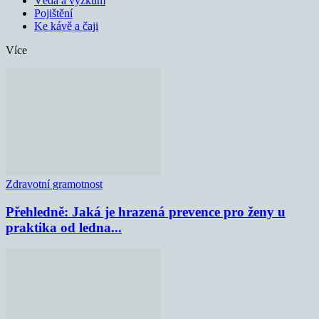
Věda a výzkum
Pojištění
Ke kávě a čaji
Více
Zdravotní gramotnost
Přehledně: Jaká je hrazená prevence pro ženy u
praktika od ledna...