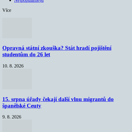
Nejpopulárnější
Více
Opravná státní zkouška? Stát hradí pojištění
studentům do 26 let
10. 8. 2026
15. srpna úřady čekají další vlnu migrantů do
španělské Ceuty
9. 8. 2026