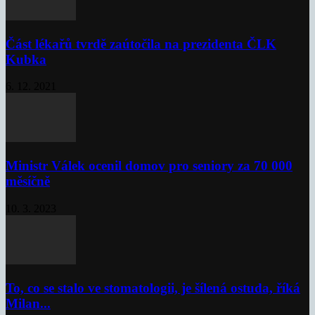
Část lékařů tvrdě zaútočila na prezidenta ČLK
Kubka
6. 12. 2021
Ministr Válek ocenil domov pro seniory za 70 000
měsíčně
10. 3. 2023
To, co se stalo ve stomatologii, je šílená ostuda, říká
Milan...