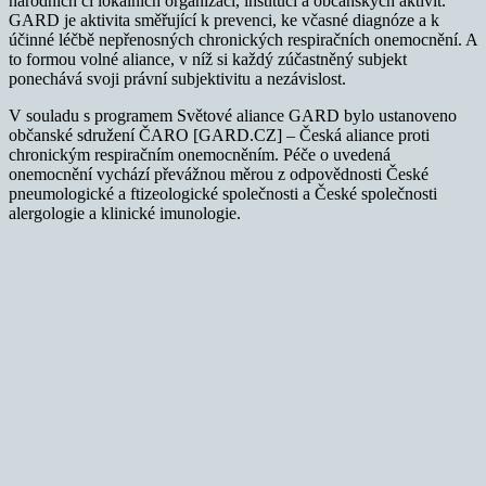
národních či lokálních organizací, institucí a občanských aktivit.
GARD je aktivita směřující k prevenci, ke včasné diagnóze a k
účinné léčbě nepřenosných chronických respiračních onemocnění. A
to formou volné aliance, v níž si každý zúčastněný subjekt
ponechává svoji právní subjektivitu a nezávislost.
V souladu s programem Světové aliance GARD bylo ustanoveno
občanské sdružení ČARO [GARD.CZ] – Česká aliance proti
chronickým respiračním onemocněním. Péče o uvedená
onemocnění vychází převážnou měrou z odpovědnosti České
pneumologické a ftizeologické společnosti a České společnosti
alergologie a klinické imunologie.