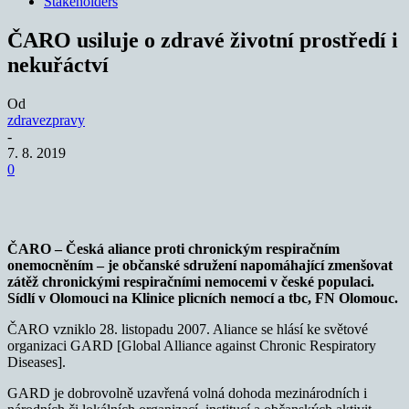
Stakeholders
ČARO usiluje o zdravé životní prostředí i
nekuřáctví
Od
zdravezpravy
-
7. 8. 2019
0
ČARO – Česká aliance proti chronickým respiračním
onemocněním – je občanské sdružení napomáhající zmenšovat
zátěž chronickými respiračními nemocemi v české populaci.
Sídlí v Olomouci na Klinice plicních nemocí a tbc, FN Olomouc.
ČARO vzniklo 28. listopadu 2007. Aliance se hlásí ke světové
organizaci GARD [Global Alliance against Chronic Respiratory
Diseases].
GARD je dobrovolně uzavřená volná dohoda mezinárodních i