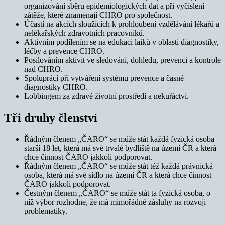
organizování sběru epidemiologických dat a při vyčíslení
zátěže, které znamenají CHRO pro společnost.
Účastí na akcích sloužících k prohloubení vzdělávání lékařů a
nelékařských zdravotních pracovníků.
Aktivním podílením se na edukaci laiků v oblasti diagnostiky,
léčby a prevence CHRO.
Posilováním aktivit ve sledování, dohledu, prevenci a kontrole
nad CHRO.
Spoluprácí při vytváření systému prevence a časné
diagnostiky CHRO.
Lobbingem za zdravé životní prostředí a nekuřáctví.
Tři druhy členství
Řádným členem „ČARO“ se může stát každá fyzická osoba
starší 18 let, která má své trvalé bydliště na území ČR a která
chce činnost ČARO jakkoli podporovat.
Řádným členem „ČARO“ se může stát též každá právnická
osoba, která má své sídlo na území ČR a která chce činnost
ČARO jakkoli podporovat.
Čestným členem „ČARO“ se může stát ta fyzická osoba, o
níž výbor rozhodne, že má mimořádné zásluhy na rozvoji
problematiky.