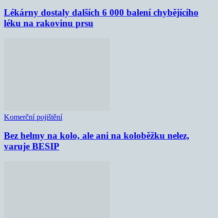
Lékárny dostaly dalších 6 000 balení chybějícího
léku na rakovinu prsu
Komerční pojištění
Bez helmy na kolo, ale ani na koloběžku nelez,
varuje BESIP