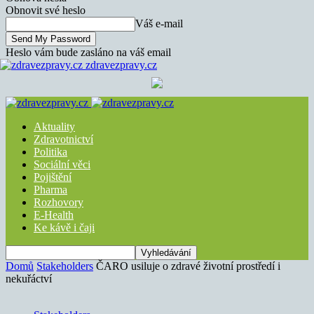
Obnovit své heslo
Váš e-mail
Heslo vám bude zasláno na váš email
zdravezpravy.cz
Aktuality
Zdravotnictví
Politika
Sociální věci
Pojištění
Pharma
Rozhovory
E-Health
Ke kávě i čaji
Domů
Stakeholders
ČARO usiluje o zdravé životní prostředí i
nekuřáctví