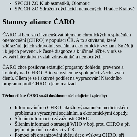
SPCCH ZO Klub astmatiků, Olomouc
SPCCH ZO Sdružení dýchacích nemocných, Hradec Králové
Stanovy aliance ČARO
ČARO si bere za cíl zmenšovat břemeno chronických respiračních
onemocnění [CHRO] v populaci ČR. A to aktivitami, které
zdůrazňují jejich zdravotní, sociální a ekonomický význam. Směřují
i k jejich prevenci, k časné diagnóze a k účinné léčbě, v níž se
vytváří interaktivní vztah zdravotníků a nemocných.
ČARO chce posilovat existující programy dohledu, prevence a
kontroly nad CHRO. A to ve vzájemné spolupráci všech svých
členů. Cílem je se i aktivně podílet na vypracování Národního
programu proti CHRO a jeho realizaci.
Těchto cílů se ČARO snaží dosáhnout následujícími způsoby:
Informováním o CHRO jakožto významném medicínském
problému s výraznými sociálními a ekonomickými dopady.
Šířením informací o závažnosti CHRO.
Šířením informací o strategii WHO v boji proti CHRO a při
jejím přijímání a realizaci v ČR.
Pomocí při organizování sběru dat o výskytu CHRO, při