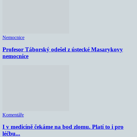
Nemocnice
Profesor Táborský odešel z ústecké Masarykovy
nemocnice
Komentáře
I v medicíně čekáme na bod zlomu. Platí to i pro
léčbu...