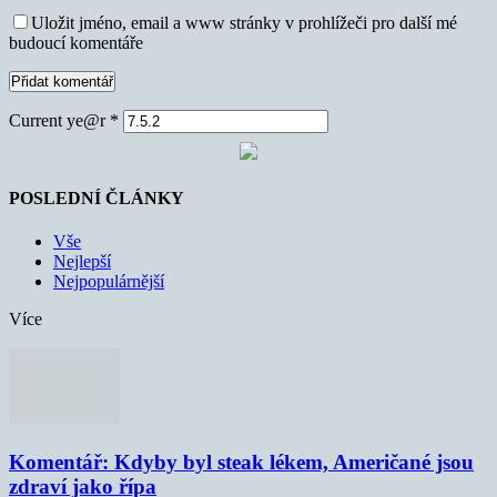
Uložit jméno, email a www stránky v prohlížeči pro další mé
budoucí komentáře
Current ye@r
*
POSLEDNÍ ČLÁNKY
Vše
Nejlepší
Nejpopulárnější
Více
Komentář: Kdyby byl steak lékem, Američané jsou
zdraví jako řípa