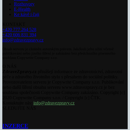
Rozhovory
E-Health
Ke kávě i čaji
KONTAKT
+420 777 264 528
+420 606 831 394
info@zdravezpravy.cz
Obsah serveru je chráněn autorským právem. Jakékoli jeho užití včetně
publikování nebo jiného šíření je zakázáno bez předchozího písemného
souhlasu Copywrite Company s.r.o.
O NÁS
ZdraveZpravy.cz
přinášejí informace ze zdravotnictví, zdravotní
péče a zdravého životního stylu s přesahem do sociální politiky.
Provozovatelem serveru je Copywrite Company s.r.o. Publikování
nebo další šíření obsahu serveru www.zdravezpravy.cz je bez
souhlasu společnosti Copywrite Company zakázáno. Copyright [c]
2020 Copywrite Company s.r.o. / Copyright [c] ČTK.
Kontaktujte nás:
info@zdravezpravy.cz
SLEDUJTE NÁS
INZERCE