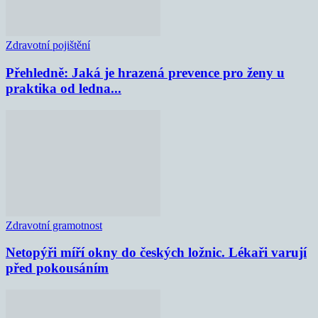
Zdravotní pojištění
Přehledně: Jaká je hrazená prevence pro ženy u
praktika od ledna...
Zdravotní gramotnost
Netopýři míří okny do českých ložnic. Lékaři varují
před pokousáním