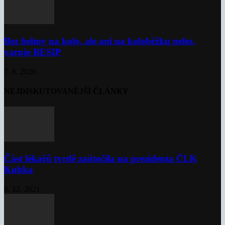
Bez helmy na kolo, ale ani na koloběžku nelez,
varuje BESIP
7. 8. 2026
NEJDISKUTOVANĚJŠÍ ČLÁNKY
Část lékařů tvrdě zaútočila na prezidenta ČLK
Kubka
6. 12. 2021