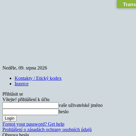
Trans
Neděle, 09. srpna 2026
Kontakty / Etický kodex
Inzerce
Přihlásit se
Vítejte! přihlášení k účtu
vaše uživatelské jméno
heslo
Forgot your password? Get help
Prohlášení o zásadách ochrany osobních údajů
Obnova hesla