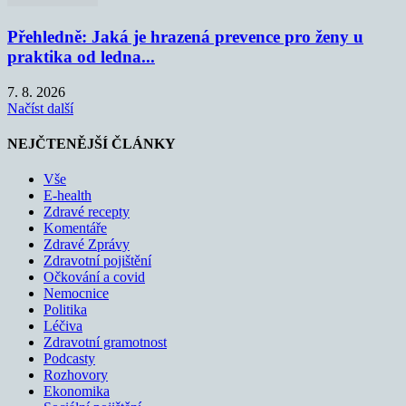
Přehledně: Jaká je hrazená prevence pro ženy u
praktika od ledna...
7. 8. 2026
Načíst další
NEJČTENĚJŠÍ ČLÁNKY
Vše
E-health
Zdravé recepty
Komentáře
Zdravé Zprávy
Zdravotní pojištění
Očkování a covid
Nemocnice
Politika
Léčiva
Zdravotní gramotnost
Podcasty
Rozhovory
Ekonomika