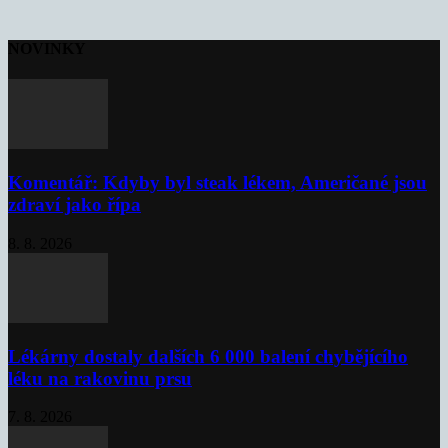
NOVINKY
Komentář: Kdyby byl steak lékem, Američané jsou
zdraví jako řípa
8. 8. 2026
Lékárny dostaly dalších 6 000 balení chybějícího
léku na rakovinu prsu
7. 8. 2026