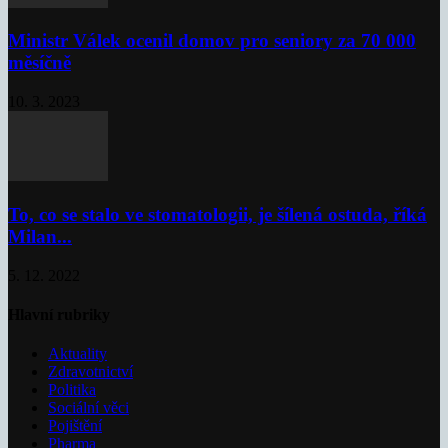
Ministr Válek ocenil domov pro seniory za 70 000
měsíčně
10. 3. 2023
To, co se stalo ve stomatologii, je šílená ostuda, říká
Milan...
5. 12. 2022
Hlavní rubriky
Aktuality
Zdravotnictví
Politika
Sociální věci
Pojištění
Pharma