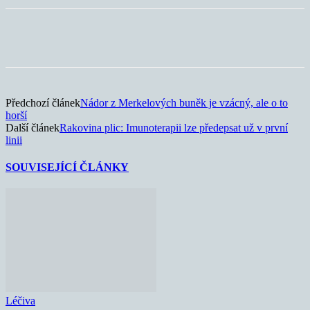
Předchozí článek
Nádor z Merkelových buněk je vzácný, ale o to
horší
Další článek
Rakovina plic: Imunoterapii lze předepsat už v první
linii
SOUVISEJÍCÍ ČLÁNKY
Léčiva