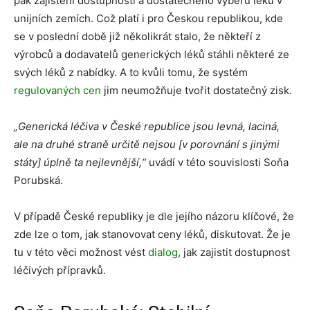
pak zajištění dostupnosti a dostatečného výběru léků v
unijních zemích. Což platí i pro Českou republikou, kde
se v poslední době již několikrát stalo, že někteří z
výrobců a dodavatelů generických léků stáhli některé ze
svých léků z nabídky. A to kvůli tomu, že systém
regulovaných cen
jim neumožňuje tvořit dostatečný zisk.
„
Generická léčiva v České republice jsou levná, laciná,
ale na druhé straně určitě nejsou
[v porovnání s jinými
státy]
úplně ta nejlevnější
,“
uvádí v této souvislosti Soňa
Porubská.
V případě České republiky je dle jejího názoru klíčové, že
zde lze o tom, jak stanovovat ceny léků, diskutovat. Že je
tu v této věci možnost vést
dialog
, jak zajistit dostupnost
léčivých přípravků.