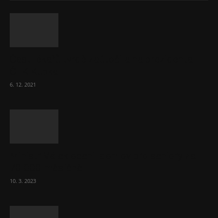
Část lékařů tvrdě zaútočila na prezidenta
ČLK Kubka
6. 12. 2021
Ministr Válek ocenil domov pro seniory za
70 000 měsíčně
10. 3. 2023