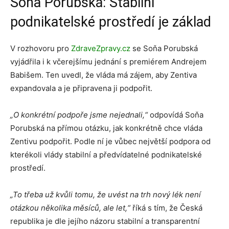
Soňa Porubská: Stabilní
podnikatelské prostředí je základ
V rozhovoru pro
ZdraveZpravy.cz
se Soňa Porubská
vyjádřila i k včerejšímu jednání s premiérem Andrejem
Babišem. Ten uvedl, že vláda má zájem, aby Zentiva
expandovala a je připravena ji podpořit.
„O konkrétní podpoře jsme nejednali,“
odpovídá Soňa
Porubská na přímou otázku, jak konkrétně chce vláda
Zentivu podpořit. Podle ní je vůbec největší podpora od
kterékoli vlády stabilní a předvídatelné podnikatelské
prostředí.
„To třeba už kvůli tomu, že uvést na trh nový lék není
otázkou několika měsíců, ale let,“
říká s tím, že Česká
republika je dle jejího názoru stabilní a transparentní