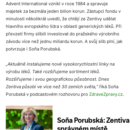
Advent International vznikl v roce 1984 a spravuje
majetek za bezmála jeden bilion korun. Zástupci fondu v
minulosti několikrát uvedli, že chtějí ze Zentivy udělat
hlavního evropského lídra v oblasti generických léků. Při
převzetí firmy slíbili investovat do pražského výrobního
závodu více než jednu miliardu korun. A svůj slib plní, jak
potvrzuje i Soňa Porubská.
„Aktuálně instalujeme nové vysokorychlostní linky na
výrobu léků. Také rozšiřujeme sortiment léků.
Rozšiřujeme i svou geografickou působnost. Dnes
Zentiva působí ve více než 30 zemích světa,“
říká Soňa
Porubská v podcastovém rozhovoru pro
ZdraveZpravy.cz
.