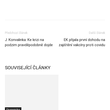
Předchozí článek
Další článek
J. Konvalinka: Ke krizi na
EK přijala první dohodu na
podzim pravděpodobně dojde
zajištění vakcíny proti covidu
SOUVISEJÍCÍ ČLÁNKY
Ekonomika