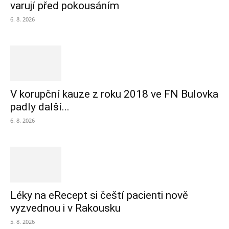
varují před pokousáním
6. 8. 2026
V korupční kauze z roku 2018 ve FN Bulovka
padly další...
6. 8. 2026
Léky na eRecept si čeští pacienti nově
vyzvednou i v Rakousku
5. 8. 2026