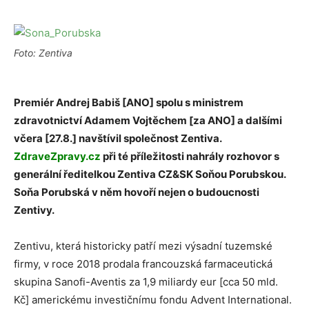
Foto: Zentiva
Premiér Andrej Babiš [ANO] spolu s ministrem
zdravotnictví Adamem Vojtěchem [za ANO] a dalšími
včera [27.8.] navštívil společnost Zentiva.
ZdraveZpravy.cz
při té příležitosti nahrály rozhovor s
generální ředitelkou Zentiva CZ&SK Soňou Porubskou.
Soňa Porubská v něm hovoří nejen o budoucnosti
Zentivy.
Zentivu, která historicky patří mezi výsadní tuzemské
firmy, v roce 2018 prodala francouzská farmaceutická
skupina Sanofi-Aventis za 1,9 miliardy eur [cca 50 mld.
Kč] americkému investičnímu fondu Advent International.