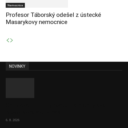
Nemocnice
Profesor Táborský odešel z ústecké
Masarykovy nemocnice
NOVINKY
Ceny akcií Eli Lilly rostou, ale ceny akcií
Novo Nordisku klesají
6. 8. 2026