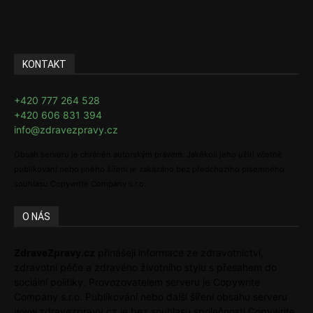
Ke kávě i čaji
KONTAKT
+420 777 264 528
+420 606 831 394
info@zdravezpravy.cz
Obsah serveru je chráněn autorským právem. Jakékoli jeho užití včetně
publikování nebo jiného šíření je zakázáno bez předchozího písemného
souhlasu Copywrite Company s.r.o.
O NÁS
ZdraveZpravy.cz
přinášejí informace ze zdravotnictví,
zdravotní péče a zdravého životního stylu s přesahem do
sociální politiky. Provozovatelem serveru je Copywrite
Company s.r.o. Publikování nebo další šíření obsahu serveru
www.zdravezpravy.cz je bez souhlasu společnosti Copywrite