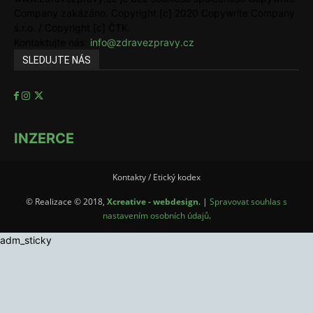
Company zakázáno. Copyright [c] 2020 Copywrite Company
s.r.o. / Copyright [c] ČTK.
Kontaktujte nás:
info@zdravezpravy.cz
SLEDUJTE NÁS
INZERCE
Kontakty / Etický kodex
© Realizace © 2018,
Xcreative - webdesign
. |
Spravovat souhlas s
nastavením osobních údajů
.
adm_sticky