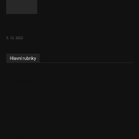
To, co se stalo ve stomatologii, je šílená
ostuda, říká Milan...
5. 12. 2022
Hlavní rubriky
Aktuality
Zdravotnictví
Politika
Sociální věci
Pojištění
Pharma
Rozhovory
E-Health