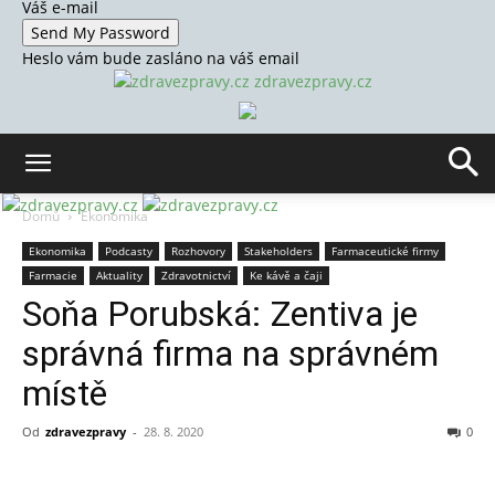
Váš e-mail
Heslo vám bude zasláno na váš email
zdravezpravy.cz
Domů
Ekonomika
Ekonomika
Podcasty
Rozhovory
Stakeholders
Farmaceutické firmy
Farmacie
Aktuality
Zdravotnictví
Ke kávě a čaji
Soňa Porubská: Zentiva je
správná firma na správném
místě
Od
zdravezpravy
-
28. 8. 2020
0