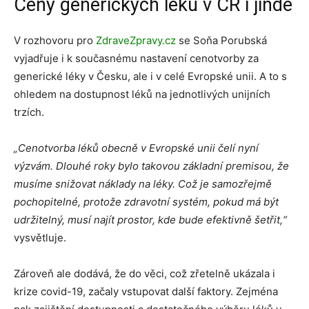
Ceny generických léků v ČR i jinde
V rozhovoru pro
ZdraveZpravy.cz
se Soňa Porubská
vyjadřuje i k současnému nastavení cenotvorby za
generické léky v Česku, ale i v celé Evropské unii. A to s
ohledem na dostupnost léků na jednotlivých unijních
trzích.
„Cenotvorba léků obecně v Evropské unii čelí nyní
výzvám. Dlouhé roky bylo takovou základní premisou, že
musíme snižovat náklady na léky. Což je samozřejmě
pochopitelné, protože zdravotní systém, pokud má být
udržitelný, musí najít prostor, kde bude efektivně šetřit,“
vysvětluje.
Zároveň ale dodává, že do věci, což zřetelně ukázala i
krize covid-19, začaly vstupovat další faktory. Zejména