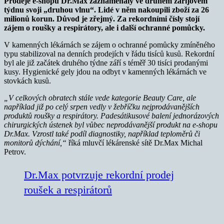
Prodeje e-shopu Dr.Max zaznamenaly ve druhém zářijovém
týdnu svoji „druhou vlnu“. Lidé v něm nakoupili zboží za 26
milionů korun. Důvod je zřejmý. Za rekordními čísly stojí
zájem o roušky a respirátory, ale i další ochranné pomůcky.
V kamenných lékárnách se zájem o ochranné pomůcky zmíněného
typu stabilizoval na denních prodejích v řádu tisíců kusů. Rekordní
byl ale již začátek druhého týdne září s téměř 30 tisíci prodanými
kusy. Hygienické gely jdou na odbyt v kamenných lékárnách ve
stovkách kusů.
„V celkových obratech stále vede kategorie Beauty Care, ale
například již po celý srpen vedly v žebříčku nejprodávanějších
produktů roušky a respirátory. Padesátikusové balení jednorázových
chirurgických ústenek byl vůbec neprodávanější produkt na e-shopu
Dr.Max. Vzrostl také podíl diagnostiky, například teploměrů či
monitorů dýchání,“
říká mluvčí lékárenské sítě Dr.Max Michal
Petrov.
Dr.Max potvrzuje rekordní prodej
roušek a respirátorů