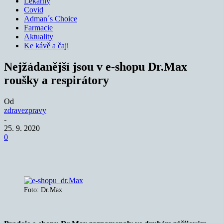
Lékárny
Covid
Adman´s Choice
Farmacie
Aktuality
Ke kávě a čaji
Nejžádanější jsou v e-shopu Dr.Max
roušky a respirátory
Od
zdravezpravy
-
25. 9. 2020
0
Foto: Dr.Max