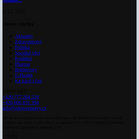
5. 12. 2022
Hlavní rubriky
Aktuality
Zdravotnictví
Politika
Sociální věci
Pojištění
Pharma
Rozhovory
E-Health
Ke kávě i čaji
KONTAKT
+420 777 264 528
+420 606 831 394
info@zdravezpravy.cz
Obsah serveru je chráněn autorským právem. Jakékoli jeho užití včetně
publikování nebo jiného šíření je zakázáno bez předchozího písemného
souhlasu Copywrite Company s.r.o.
O NÁS