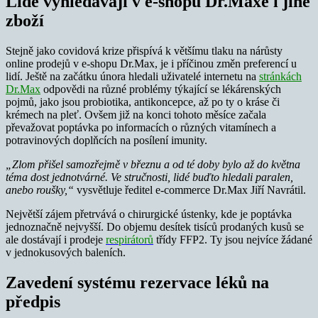
Lidé vyhledávají v e-shopu Dr.Maxe i jiné
zboží
Stejně jako covidová krize přispívá k většímu tlaku na nárůsty
online prodejů v e-shopu Dr.Max, je i příčinou změn preferencí u
lidí. Ještě na začátku února hledali uživatelé internetu na
stránkách
Dr.Max
odpovědi na různé problémy týkající se lékárenských
pojmů, jako jsou probiotika, antikoncepce, až po ty o kráse či
krémech na pleť. Ovšem již na konci tohoto měsíce začala
převažovat poptávka po informacích o různých vitamínech a
potravinových doplňcích na posílení imunity.
„Zlom přišel samozřejmě v březnu a od té doby bylo až do května
téma dost jednotvárné. Ve stručnosti, lidé buďto hledali paralen,
anebo roušky,“
vysvětluje ředitel e-commerce Dr.Max Jiří Navrátil.
Největší zájem přetrvává o chirurgické ústenky, kde je poptávka
jednoznačně nejvyšší. Do objemu desítek tisíců prodaných kusů se
ale dostávají i prodeje
respirátorů
třídy FFP2. Ty jsou nejvíce žádané
v jednokusových baleních.
Zavedení systému rezervace léků na
předpis