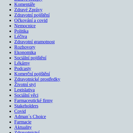
Komentáře
Zdravé Zprávy
Zdravotní pojištění
Očkování a covid
Nemocnice
Politika
Léčiva
Zdravotní gramotnost
Rozhovory
Ekonomika
Sociální pojištění
Lékárny
Podcasty
Komerční pojištění
Zdravotnické prostředky
Životní styl
Legislativa
Sociální věci
Farmaceutické firmy
Stakeholders
Covid
Adman´s Choice
Farmacie
Aktuality
Zdravotnictví