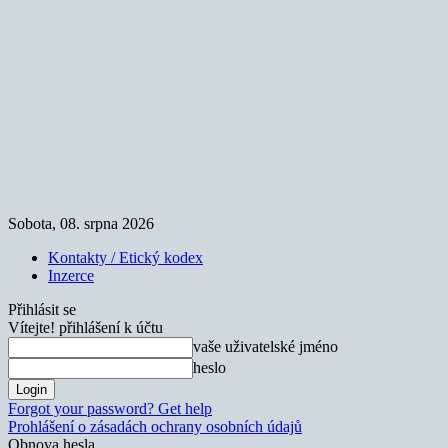
Sobota, 08. srpna 2026
Kontakty / Etický kodex
Inzerce
Přihlásit se
Vítejte! přihlášení k účtu
vaše uživatelské jméno
heslo
Forgot your password? Get help
Prohlášení o zásadách ochrany osobních údajů
Obnova hesla