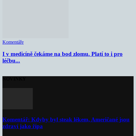
Komentáře
I v medicíně čekáme na bod zlomu. Platí to i pro
léčbu...
NOVINKY
Komentář: Kdyby byl steak lékem, Američané jsou
zdraví jako řípa