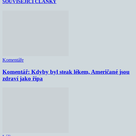
SOUVISEJÍCÍ ČLÁNKY
Komentáře
Komentář: Kdyby byl steak lékem, Američané jsou
zdraví jako řípa