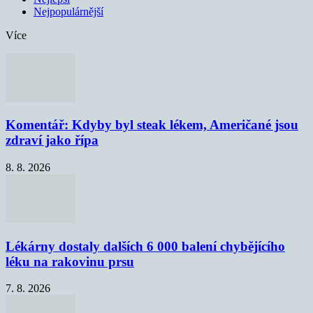
Nejpopulárnější
Více
Komentář: Kdyby byl steak lékem, Američané jsou
zdraví jako řípa
8. 8. 2026
Lékárny dostaly dalších 6 000 balení chybějícího
léku na rakovinu prsu
7. 8. 2026