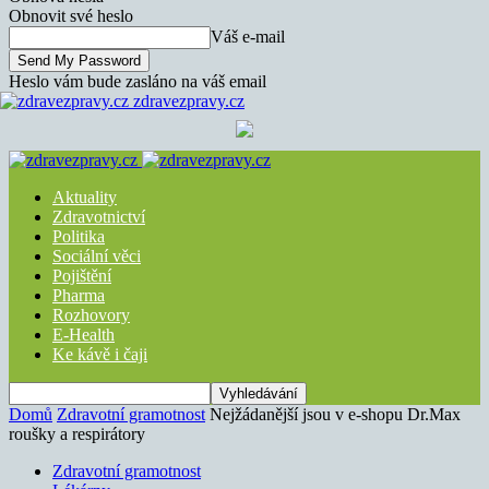
Obnovit své heslo
Váš e-mail
Heslo vám bude zasláno na váš email
zdravezpravy.cz
Aktuality
Zdravotnictví
Politika
Sociální věci
Pojištění
Pharma
Rozhovory
E-Health
Ke kávě i čaji
Domů
Zdravotní gramotnost
Nejžádanější jsou v e-shopu Dr.Max
roušky a respirátory
Zdravotní gramotnost