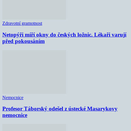
Zdravotní gramotnost
Netopýři míří okny do českých ložnic. Lékaři varují
před pokousáním
Nemocnice
Profesor Táborský odešel z ústecké Masarykovy
nemocnice