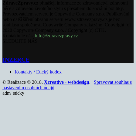
ZdraveZpravy.cz
přinášejí informace ze zdravotnictví, zdravotní
péče a zdravého životního stylu s přesahem do sociální politiky.
Provozovatelem serveru je Copywrite Company s.r.o. Publikování
nebo další šíření obsahu serveru www.zdravezpravy.cz je bez
souhlasu společnosti Copywrite Company zakázáno. Copyright [c]
2020 Copywrite Company s.r.o. / Copyright [c] ČTK.
Kontaktujte nás:
info@zdravezpravy.cz
SLEDUJTE NÁS
INZERCE
Kontakty / Etický kodex
© Realizace © 2018,
Xcreative - webdesign
. |
Spravovat souhlas s
nastavením osobních údajů
.
adm_sticky