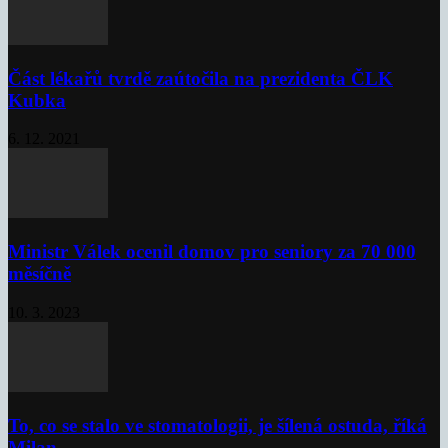
Část lékařů tvrdě zaútočila na prezidenta ČLK
Kubka
6. 12. 2021
Ministr Válek ocenil domov pro seniory za 70 000
měsíčně
10. 3. 2023
To, co se stalo ve stomatologii, je šílená ostuda, říká
Milan...