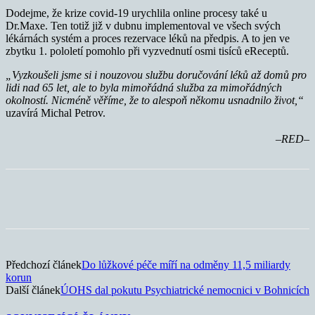
Dodejme, že krize covid-19 urychlila online procesy také u
Dr.Maxe. Ten totiž již v dubnu implementoval ve všech svých
lékárnách systém a proces rezervace léků na předpis. A to jen ve
zbytku 1. pololetí pomohlo při vyzvednutí osmi tisíců eReceptů.
„Vyzkoušeli jsme si i nouzovou službu doručování léků až domů pro
lidi nad 65 let, ale to byla mimořádná služba za mimořádných
okolností. Nicméně věříme, že to alespoň někomu usnadnilo život,“
uzavírá Michal Petrov.
–RED–
Předchozí článek
Do lůžkové péče míří na odměny 11,5 miliardy
korun
Další článek
ÚOHS dal pokutu Psychiatrické nemocnici v Bohnicích