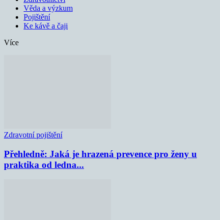
Věda a výzkum
Pojištění
Ke kávě a čaji
Více
Zdravotní pojištění
Přehledně: Jaká je hrazená prevence pro ženy u
praktika od ledna...