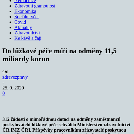
Nemocnice
Zdravotní gramotnost
Ekonomika
Sociální věci
Covid
Aktuality
Zdravotnictví
Ke kávě a čaji
Do lůžkové péče míří na odměny 11,5
miliardy korun
Od
zdravezpravy
-
25. 9. 2020
0
312 žádostí o mimořádnou dotaci na odměny zaměstnanců
poskytovatelů lůžkové péče schválilo Ministerstvo zdravotnictví
ČR [MZ ČR]. Příspěvky pracovníkům zřizovatelé poskytnou