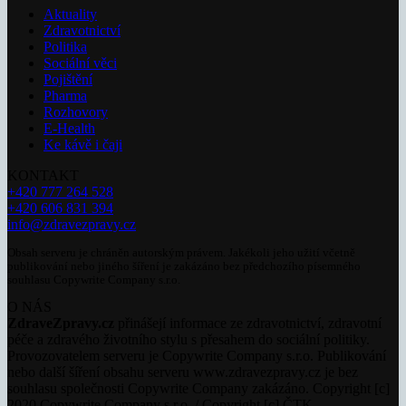
Aktuality
Zdravotnictví
Politika
Sociální věci
Pojištění
Pharma
Rozhovory
E-Health
Ke kávě i čaji
KONTAKT
+420 777 264 528
+420 606 831 394
info@zdravezpravy.cz
Obsah serveru je chráněn autorským právem. Jakékoli jeho užití včetně
publikování nebo jiného šíření je zakázáno bez předchozího písemného
souhlasu Copywrite Company s.r.o.
O NÁS
ZdraveZpravy.cz
přinášejí informace ze zdravotnictví, zdravotní
péče a zdravého životního stylu s přesahem do sociální politiky.
Provozovatelem serveru je Copywrite Company s.r.o. Publikování
nebo další šíření obsahu serveru www.zdravezpravy.cz je bez
souhlasu společnosti Copywrite Company zakázáno. Copyright [c]
2020 Copywrite Company s.r.o. / Copyright [c] ČTK.