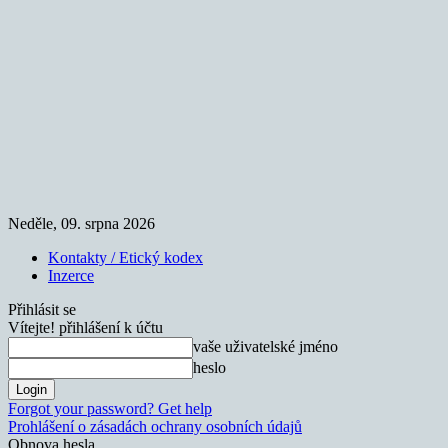
Neděle, 09. srpna 2026
Kontakty / Etický kodex
Inzerce
Přihlásit se
Vítejte! přihlášení k účtu
vaše uživatelské jméno
heslo
Forgot your password? Get help
Prohlášení o zásadách ochrany osobních údajů
Obnova hesla