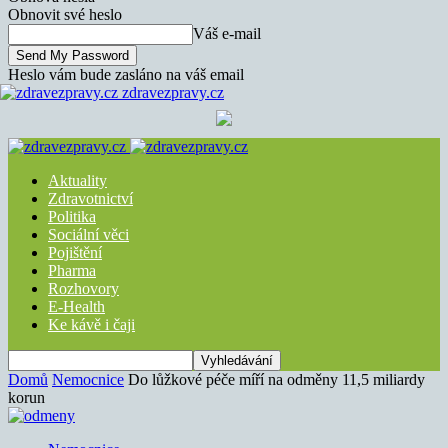
Obnovit své heslo
Váš e-mail
Heslo vám bude zasláno na váš email
zdravezpravy.cz
Aktuality
Zdravotnictví
Politika
Sociální věci
Pojištění
Pharma
Rozhovory
E-Health
Ke kávě i čaji
Domů
Nemocnice
Do lůžkové péče míří na odměny 11,5 miliardy
korun