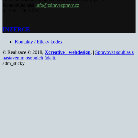
Kontaktujte nás:
info@zdravezpravy.cz
SLEDUJTE NÁS
INZERCE
Kontakty / Etický kodex
© Realizace © 2018,
Xcreative - webdesign
. |
Spravovat souhlas s
nastavením osobních údajů
.
adm_sticky