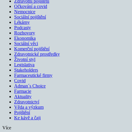
Zdravotní pojištění
Očkování a covid
Nemocnice
Sociální pojištění
Lékárny
Podcasty
Rozhovory
Ekonomika
Sociální věci
Komerční pojištění
Zdravotnické prostředky
Životní styl
Legislativa
Stakeholders
Farmaceutické firmy
Covid
Adman´s Choice
Farmacie
Aktuality
Zdravotnictví
Věda a výzkum
Pojištění
Ke kávě a čaji
Více