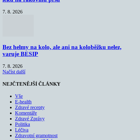
7. 8. 2026
Bez helmy na kolo, ale ani na koloběžku nelez,
varuje BESIP
7. 8. 2026
Načíst další
NEJČTENĚJŠÍ ČLÁNKY
Vše
E-health
Zdravé recepty
Komentáře
Zdravé Zprávy
Politika
Léčiva
Zdravotní gramotnost