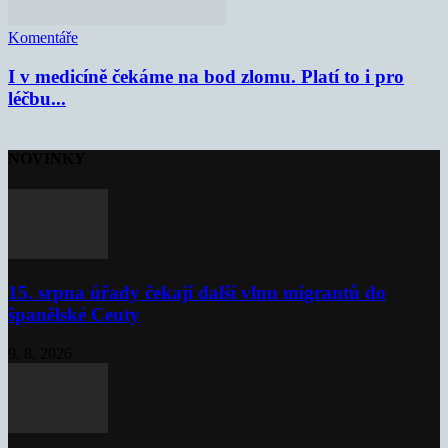
Komentáře
I v medicíně čekáme na bod zlomu. Platí to i pro
léčbu...
NOVINKY
15. srpna úřady čekají další vlnu migrantů do
španělské Ceuty
9. 8. 2026