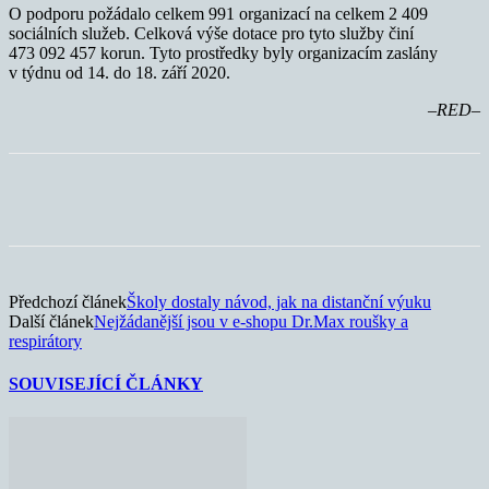
O podporu požádalo celkem 991 organizací na celkem 2 409
sociálních služeb. Celková výše dotace pro tyto služby činí
473 092 457 korun. Tyto prostředky byly organizacím zaslány
v týdnu od 14. do 18. září 2020.
–RED–
Předchozí článek
Školy dostaly návod, jak na distanční výuku
Další článek
Nejžádanější jsou v e-shopu Dr.Max roušky a
respirátory
SOUVISEJÍCÍ ČLÁNKY