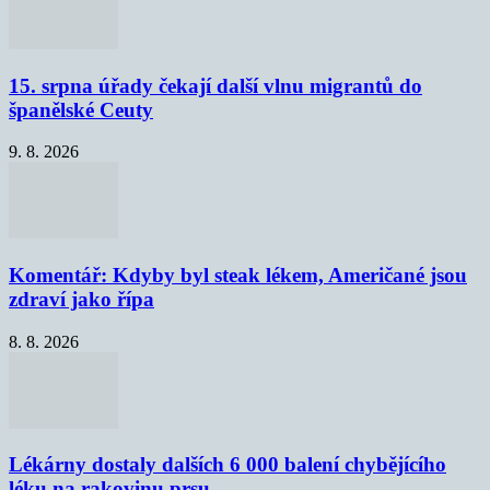
15. srpna úřady čekají další vlnu migrantů do
španělské Ceuty
9. 8. 2026
Komentář: Kdyby byl steak lékem, Američané jsou
zdraví jako řípa
8. 8. 2026
Lékárny dostaly dalších 6 000 balení chybějícího
léku na rakovinu prsu