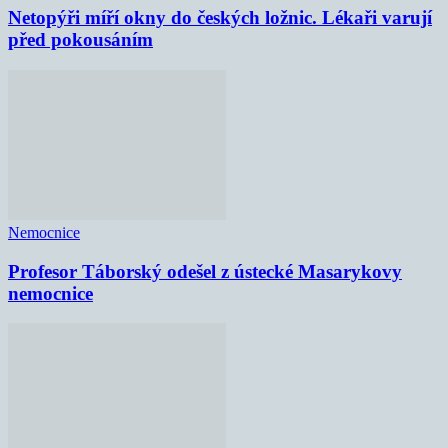
Netopýři míří okny do českých ložnic. Lékaři varují
před pokousáním
Nemocnice
Profesor Táborský odešel z ústecké Masarykovy
nemocnice