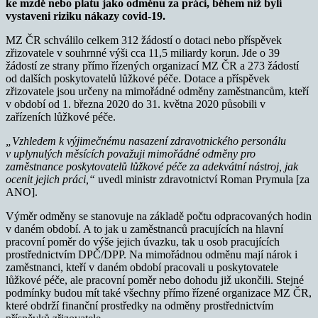
ke mzdě nebo platu jako odměnu za práci, během níž byli
vystaveni riziku nákazy covid-19.
MZ ČR schválilo celkem 312 žádostí o dotaci nebo příspěvek
zřizovatele v souhrnné výši cca 11,5 miliardy korun. Jde o 39
žádostí ze strany přímo řízených organizací MZ ČR a 273 žádostí
od dalších poskytovatelů lůžkové péče. Dotace a příspěvek
zřizovatele jsou určeny na mimořádné odměny zaměstnancům, kteří
v období od 1. března 2020 do 31. května 2020 působili v
zařízeních lůžkové péče.
„Vzhledem k výjimečnému nasazení zdravotnického personálu
v uplynulých měsících považuji mimořádné odměny pro
zaměstnance poskytovatelů lůžkové péče za adekvátní nástroj, jak
ocenit jejich práci,“
uvedl ministr zdravotnictví Roman Prymula [za
ANO].
Výměr odměny se stanovuje na základě počtu odpracovaných hodin
v daném období. A to jak u zaměstnanců pracujících na hlavní
pracovní poměr do výše jejich úvazku, tak u osob pracujících
prostřednictvím DPČ/DPP. Na mimořádnou odměnu mají nárok i
zaměstnanci, kteří v daném období pracovali u poskytovatele
lůžkové péče, ale pracovní poměr nebo dohodu již ukončili. Stejné
podmínky budou mít také všechny přímo řízené organizace MZ ČR,
které obdrží finanční prostředky na odměny prostřednictvím