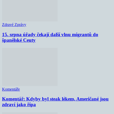
Zdravé Zprávy
15. srpna úřady čekají další vlnu migrantů do
španělské Ceuty
Komentáře
Komentář: Kdyby byl steak lékem, Američané jsou
zdraví jako řípa