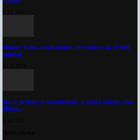
6. 12. 2021
Ministr Válek ocenil domov pro seniory za 70 000
měsíčně
10. 3. 2023
To, co se stalo ve stomatologii, je šílená ostuda, říká
Milan...
5. 12. 2022
Hlavní rubriky