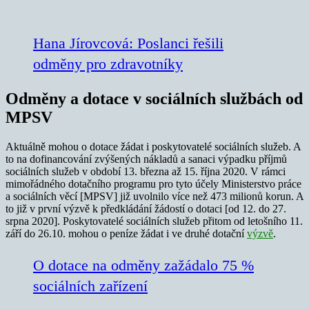
Hana Jírovcová: Poslanci řešili
odměny pro zdravotníky
Odměny a dotace v sociálních službách od
MPSV
Aktuálně mohou o dotace žádat i poskytovatelé sociálních služeb. A
to na dofinancování zvýšených nákladů a sanaci výpadku příjmů
sociálních služeb v období 13. března až 15. října 2020. V rámci
mimořádného dotačního programu pro tyto účely Ministerstvo práce
a sociálních věcí [MPSV] již uvolnilo více než 473 milionů korun. A
to již v první výzvě k předkládání žádostí o dotaci [od 12. do 27.
srpna 2020]. Poskytovatelé sociálních služeb přitom od letošního 11.
září do 26.10. mohou o peníze žádat i ve druhé dotační
výzvě
.
O dotace na odměny zažádalo 75 %
sociálních zařízení