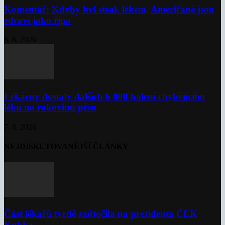
Komentář: Kdyby byl steak lékem, Američané jsou
zdraví jako řípa
8. 8. 2026
Lékárny dostaly dalších 6 000 balení chybějícího
léku na rakovinu prsu
7. 8. 2026
NEJDISKUTOVANĚJŠÍ ČLÁNKY
Část lékařů tvrdě zaútočila na prezidenta ČLK
Kubka