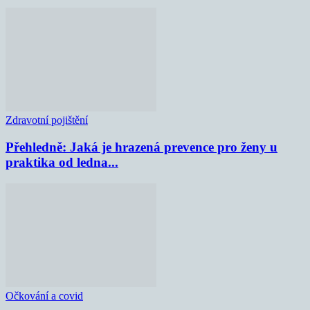
Zdravotní pojištění
Přehledně: Jaká je hrazená prevence pro ženy u
praktika od ledna...
Očkování a covid