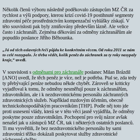
Několik členů výboru následně poděkovalo zástupcům MZ ČR za
rychlost a výši podpory, kterou krizí covid-19 postihnuté segmenty
zdravotní péče prostřednictvím kompenzační vyhlášky získají. V
této souvislosti pak byly zmiňovány především lázně. Ale velice
často i záchranáři. Zejména děkování za odměny záchranářům ale
popudilo poslance Jiřího Běhounka.
„Já od těch oslavných řečí půjdu ke konkrétním věcem. Od roku 2011 se nám
to celé rozsypalo. Je třeba vědět, kolik peněz do záchranek za ty roky nasypaly
kraje,“
uvedl.
V souvislosti s
odměnami pro záchranáře
poslanec Milan Brázdil
[ANO] uvedl, že těch peněz je více, než je potřeba. Ptal se, zda tedy
ty přebývající peníze nebudou někde chybět. Zároveň se kriticky
vyjadřoval k tomu, že odměny nesměřují pouze k záchranářům,
zdravotníkům, ale i k nezdravotnickému personálu záchranných
zdravotnických služeb. Například mzdovým účetním, obecně
technickohospodářským pracovníkům [THP]. Podle něj toto jde
proti usnesení vlády, která se v této věci jasně vyjádřila, že odměny
poskytne pouze zdravotníkům. Pochopení pro svůj názor avšak
nenašel jak u zástupců MZ ČR, tak i některých ostatních poslanců.
Ti mu vysvětlili, že bez nezdravotnického personálu by sami
zdravotníci těžko dokázali poskytovat služby zdravotnické
záchranné služby.