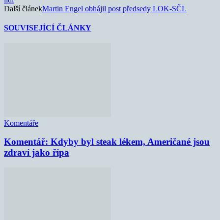
Další článek
Martin Engel obhájil post předsedy LOK-SČL
SOUVISEJÍCÍ ČLÁNKY
Komentáře
Komentář: Kdyby byl steak lékem, Američané jsou
zdraví jako řípa