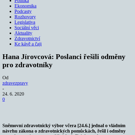
Politika
Ekonomika
Podcasty
Rozhovory
Legislativa
Sociální věci
Aktuality
Zdravotnictví
Ke kávě a čaji
Hana Jírovcová: Poslanci řešili odměny
pro zdravotníky
Od
zdravezpravy
-
24. 6. 2020
0
Sněmovní zdravotnický výbor včera [24.6.] jednal o vládním
návrhu zákona o zdravotnických pomůckách, řešil i odměny