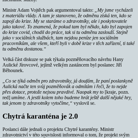
Ministr Adam Vojtěch pak argumentoval takto:
„My jsme vycházeli
z materiálu vlády. A tam je stanoveno, že odměnu získá ten, kdo se
zapojí do krize. My se staráme o zdravotníky, ale i poskytovatele
jako takové. To znamená, že pokud tam byl někdo, kdo byl zapojen
do krize covid, chodil do práce, tak si tu odměnu zaslouží. Stejně
jako v sociálních službách, tam nejdou peníze jen sociálním
pracovníkům, ale všem, kteří byli v době krize v těch zařízení, ti také
tu odměnu dostanou.“
Velká část diskuze se pak týkala pozměňovacího návrhu Hany
Aulické Jírovcové, jejímž velkým zastáncem byl poslanec Jiří
Běhounek.
„Co se týká odměn pro zdravotníky, já doufám, že paní poslankyně
Aulická načte ten svůj pozměňovák a odmítám i řeči, že to nejde
přes dotace, protože nejsou pravdivé. Naopak my to
[kraje, pozn.
red]
umíme. A jestli kolem toho budeme hrát ještě další nějaké hry,
tak jenom ty zdravotníky vytočíme,“
vyslovil se.
Chytrá karanténa je 2.0
Poslanci dále jednali o projektu Chytré karantény. Ministr
zdravotnictví v této souvislosti informoval o tom, že projekt svým