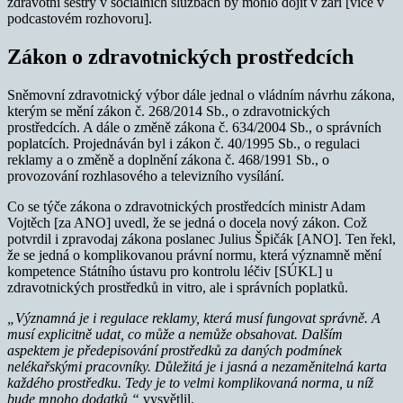
zdravotní sestry v sociálních službách by mohlo dojít v září [více v
podcastovém rozhovoru].
Zákon o zdravotnických prostředcích
Sněmovní zdravotnický výbor dále jednal o vládním návrhu zákona,
kterým se mění zákon č. 268/2014 Sb., o zdravotnických
prostředcích. A dále o změně zákona č. 634/2004 Sb., o správních
poplatcích. Projednáván byl i zákon č. 40/1995 Sb., o regulaci
reklamy a o změně a doplnění zákona č. 468/1991 Sb., o
provozování rozhlasového a televizního vysílání.
Co se týče zákona o zdravotnických prostředcích ministr Adam
Vojtěch [za ANO] uvedl, že se jedná o docela nový zákon. Což
potvrdil i zpravodaj zákona poslanec Julius Špičák [ANO]. Ten řekl,
že se jedná o komplikovanou právní normu, která významně mění
kompetence Státního ústavu pro kontrolu léčiv [SÚKL] u
zdravotnických prostředků in vitro, ale i správních poplatků.
„Významná je i regulace reklamy, která musí fungovat správně. A
musí explicitně udat, co může a nemůže obsahovat. Dalším
aspektem je předepisování prostředků za daných podmínek
nelékařskými pracovníky. Důležitá je i jasná a nezaměnitelná karta
každého prostředku. Tedy je to velmi komplikovaná norma, u níž
bude mnoho dodatků,“
vysvětlil.