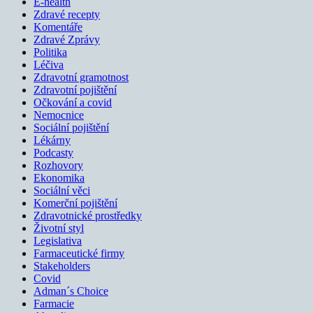
E-health
Zdravé recepty
Komentáře
Zdravé Zprávy
Politika
Léčiva
Zdravotní gramotnost
Zdravotní pojištění
Očkování a covid
Nemocnice
Sociální pojištění
Lékárny
Podcasty
Rozhovory
Ekonomika
Sociální věci
Komerční pojištění
Zdravotnické prostředky
Životní styl
Legislativa
Farmaceutické firmy
Stakeholders
Covid
Adman´s Choice
Farmacie