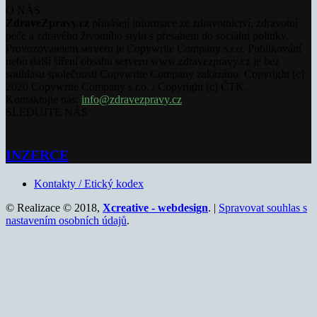
O NÁS
ZdraveZpravy.cz
přinášejí informace ze zdravotnictví, zdravotní
péče a zdravého životního stylu s přesahem do sociální politiky.
Provozovatelem serveru je Copywrite Company s.r.o. Publikování
nebo další šíření obsahu serveru www.zdravezpravy.cz je bez
souhlasu společnosti Copywrite Company zakázáno. Copyright [c]
2020 Copywrite Company s.r.o. / Copyright [c] ČTK.
Kontaktujte nás:
info@zdravezpravy.cz
SLEDUJTE NÁS
INZERCE
Kontakty / Etický kodex
© Realizace © 2018,
Xcreative - webdesign
. |
Spravovat souhlas s
nastavením osobních údajů
.