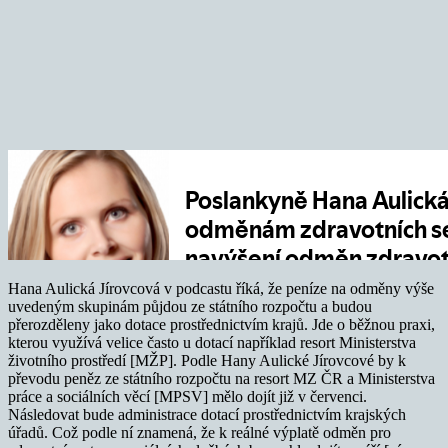
Hana Aulická Jírovcová v podcastu říká, že peníze na odměny výše
uvedeným skupinám půjdou ze státního rozpočtu a budou
přerozděleny jako dotace prostřednictvím krajů. Jde o běžnou praxi,
kterou využívá velice často u dotací například resort Ministerstva
životního prostředí [MŽP]. Podle Hany Aulické Jírovcové by k
převodu peněz ze státního rozpočtu na resort MZ ČR a Ministerstva
práce a sociálních věcí [MPSV] mělo dojít již v červenci.
Následovat bude administrace dotací prostřednictvím krajských
úřadů. Což podle ní znamená, že k reálné výplatě odměn pro