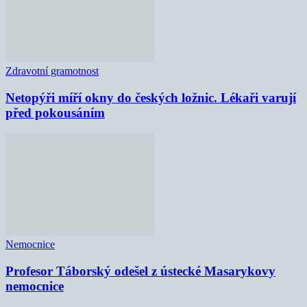
Zdravotní gramotnost
Netopýři míří okny do českých ložnic. Lékaři varují
před pokousáním
Nemocnice
Profesor Táborský odešel z ústecké Masarykovy
nemocnice