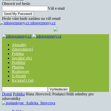
Obnovit své heslo
Váš e-mail
Heslo vám bude zasláno na váš email
zdravezpravy.cz
Aktuality
Zdravotnictví
Politika
Sociální věci
Pojištění
Pharma
Rozhovory
E-Health
Ke kávě i čaji
Domů
Politika
Hana Jírovcová: Poslanci řešili odměny pro
zdravotníky