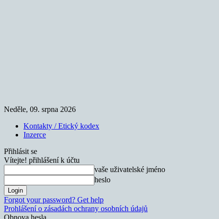
Neděle, 09. srpna 2026
Kontakty / Etický kodex
Inzerce
Přihlásit se
Vítejte! přihlášení k účtu
vaše uživatelské jméno
heslo
Forgot your password? Get help
Prohlášení o zásadách ochrany osobních údajů
Obnova hesla