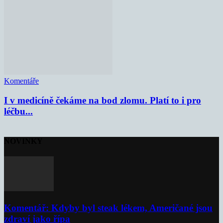
Komentáře
I v medicíně čekáme na bod zlomu. Platí to i pro
léčbu...
NOVINKY
Komentář: Kdyby byl steak lékem, Američané jsou
zdraví jako řípa