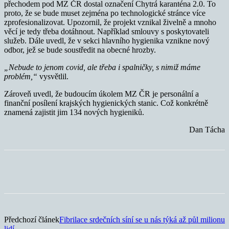
přechodem pod MZ ČR dostal označení Chytrá karanténa 2.0. To
proto, že se bude muset zejména po technologické stránce více
zprofesionalizovat. Upozornil, že projekt vznikal živelně a mnoho
věcí je tedy třeba dotáhnout. Například smlouvy s poskytovateli
služeb. Dále uvedl, že v sekci hlavního hygienika vznikne nový
odbor, jež se bude soustředit na obecné hrozby.
„Nebude to jenom covid, ale třeba i spalničky, s nimiž máme
problém,“
vysvětlil.
Zároveň uvedl, že budoucím úkolem MZ ČR je personální a
finanční posílení krajských hygienických stanic. Což konkrétně
znamená zajistit jim 134 nových hygieniků.
Dan Tácha
Předchozí článek
Fibrilace srdečních síní se u nás týká až půl milionu
lidí