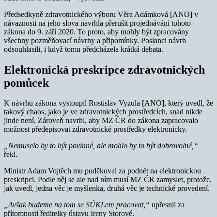
Předsedkyně zdravotnického výboru Věra Adámková [ANO] v
návaznosti na jeho slova navrhla přerušit projednávání tohoto
zákona do 9. září 2020. To proto, aby mohly být zpracovány
všechny pozměňovací návrhy a připomínky. Poslanci návrh
odsouhlasili, i když tomu předcházela krátká debata.
Elektronická preskripce zdravotnických
pomůcek
K návrhu zákona vystoupil Rostislav Vyzula [ANO], který uvedl, že
takový chaos, jako je ve zdravotnických prostředcích, snad nikde
jinde není. Zároveň navrhl, aby MZ ČR do zákona zapracovalo
možnost předepisovat zdravotnické prostředky elektronicky.
„Nemuselo by to být povinné, ale mohlo by to být dobrovolné,“
řekl.
Ministr Adam Vojtěch mu poděkoval za podnět na elektronickou
preskripci. Podle něj se ale nad ním musí MZ ČR zamyslet, protože,
jak uvedl, jedna věc je myšlenka, druhá věc je technické provedení.
„Avšak budeme na tom se SÚKLem pracovat,“
upřesnil za
přítomnosti ředitelky ústavu Ireny Storové.