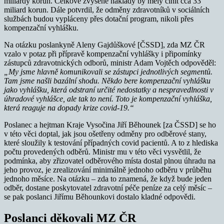
miliardy korun. Celkové zvýšené náklady by měly činit cca 33
miliard korun. Dále potvrdil, že odměny zdravotníků v sociálních
službách budou vypláceny přes dotační program, nikoli přes
kompenzační vyhlášku.
Na otázku poslankyně Aleny Gajdůškové [ČSSD], zda MZ ČR
vzalo v potaz při přípravě kompenzační vyhlášky i připomínky
zástupců zdravotnických odborů, ministr Adam Vojtěch odpověděl:
„My jsme hlavně komunikovali se zástupci jednotlivých segmentů.
Tam jsme našli bazální shodu. Někdo bere kompenzační vyhlášku
jako vyhlášku, která odstraní určité nedostatky a nespravedlnosti v
úhradové vyhlášce, ale tak to není. Toto je kompenzační vyhláška,
která reaguje na dopady krize covid-19.“
Poslanec a hejtman Kraje Vysočina Jiří Běhounek [za ČSSD] se ho
v této věci doptal, jak jsou ošetřeny odměny pro odběrové stany,
které sloužily k testování případných covid pacientů. A to z hlediska
počtu provedených odběrů. Ministr mu v této věci vysvětlil, že
podmínka, aby zřizovatel odběrového místa dostal plnou úhradu na
jeho provoz, je zrealizování minimálně jednoho odběru v průběhu
jednoho měsíce. Na otázku – zda to znamená, že když bude jeden
odběr, dostane poskytovatel zdravotní péče peníze za celý měsíc –
se pak poslanci Jiřímu Běhounkovi dostalo kladné odpovědi.
Poslanci děkovali MZ ČR