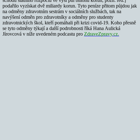
schodu státního rozpočtu ve výši půl bilionu korun, pozn. red.]
podařilo vyzískat dvě miliardy korun. Tyto peníze přitom půjdou jak
na odměny zdravotním sestrám v sociálních službách, tak na
navýšení odměn pro zdravotníky a odměny pro studenty
zdravotnických škol, kteří pomáhali při krizi covid-19. Koho přesně
se tyto odměny týkají a další podrobnosti říká Hana Aulická
Jírovcová v níže uvedeném podcastu pro
ZdraveZpravy.cz.