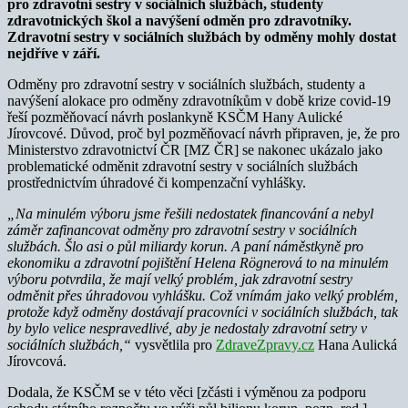
pro zdravotní sestry v sociálních službách, studenty
zdravotnických škol a navýšení odměn pro zdravotníky.
Zdravotní sestry v sociálních službách by odměny mohly dostat
nejdříve v září.
Odměny pro zdravotní sestry v sociálních službách, studenty a
navýšení alokace pro odměny zdravotníkům v době krize covid-19
řeší pozměňovací návrh poslankyně KSČM Hany Aulické
Jírovcové. Důvod, proč byl pozměňovací návrh připraven, je, že pro
Ministerstvo zdravotnictví ČR [MZ ČR] se nakonec ukázalo jako
problematické odměnit zdravotní sestry v sociálních službách
prostřednictvím úhradové či kompenzační vyhlášky.
„Na minulém výboru jsme řešili nedostatek financování a nebyl
záměr zafinancovat odměny pro zdravotní sestry v sociálních
službách. Šlo asi o půl miliardy korun. A paní náměstkyně pro
ekonomiku a zdravotní pojištění Helena Rögnerová to na minulém
výboru potvrdila, že mají velký problém, jak zdravotní sestry
odměnit přes úhradovou vyhlášku. Což vnímám jako velký problém,
protože když odměny dostávají pracovníci v sociálních službách, tak
by bylo velice nespravedlivé, aby je nedostaly zdravotní setry v
sociálních službách,“
vysvětlila pro
ZdraveZpravy.cz
Hana Aulická
Jírovcová.
Dodala, že KSČM se v této věci [zčásti i výměnou za podporu