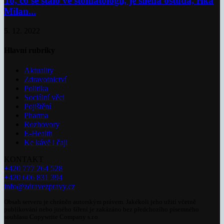
To, co se stalo ve stomatologii, je šílená ostuda, říká
Milan...
5. 12. 2022
Hlavní rubriky
Aktuality
Zdravotnictví
Politika
Sociální věci
Pojištění
Pharma
Rozhovory
E-Health
Ke kávě i čaji
KONTAKT
+420 777 264 528
+420 606 831 394
info@zdravezpravy.cz
Obsah serveru je chráněn autorským právem. Jakékoli jeho užití včetně
publikování nebo jiného šíření je zakázáno bez předchozího písemného
souhlasu Copywrite Company s.r.o.