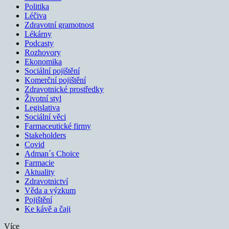
Politika
Léčiva
Zdravotní gramotnost
Lékárny
Podcasty
Rozhovory
Ekonomika
Sociální pojištění
Komerční pojištění
Zdravotnické prostředky
Životní styl
Legislativa
Sociální věci
Farmaceutické firmy
Stakeholders
Covid
Adman´s Choice
Farmacie
Aktuality
Zdravotnictví
Věda a výzkum
Pojištění
Ke kávě a čaji
Více