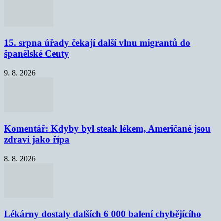
15. srpna úřady čekají další vlnu migrantů do
španělské Ceuty
9. 8. 2026
Komentář: Kdyby byl steak lékem, Američané jsou
zdraví jako řípa
8. 8. 2026
Lékárny dostaly dalších 6 000 balení chybějícího