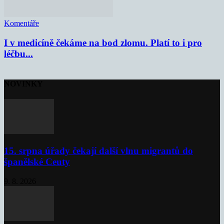
Komentáře
I v medicíně čekáme na bod zlomu. Platí to i pro
léčbu...
NOVINKY
15. srpna úřady čekají další vlnu migrantů do
španělské Ceuty
9. 8. 2026