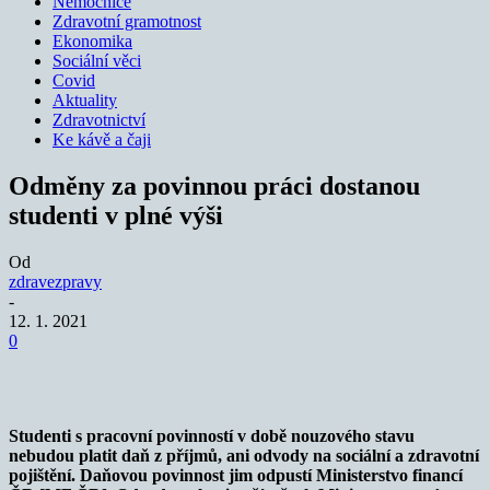
Nemocnice
Zdravotní gramotnost
Ekonomika
Sociální věci
Covid
Aktuality
Zdravotnictví
Ke kávě a čaji
Odměny za povinnou práci dostanou
studenti v plné výši
Od
zdravezpravy
-
12. 1. 2021
0
Studenti s pracovní povinností v době nouzového stavu
nebudou platit daň z příjmů, ani odvody na sociální a zdravotní
pojištění. Daňovou povinnost jim odpustí Ministerstvo financí