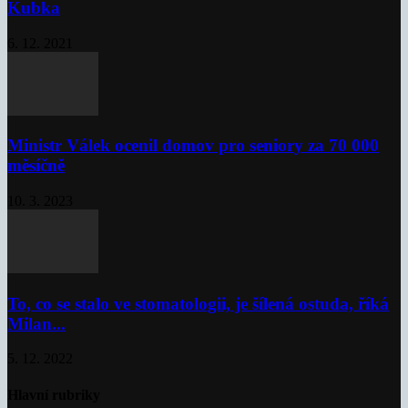
Kubka
6. 12. 2021
Ministr Válek ocenil domov pro seniory za 70 000
měsíčně
10. 3. 2023
To, co se stalo ve stomatologii, je šílená ostuda, říká
Milan...
5. 12. 2022
Hlavní rubriky