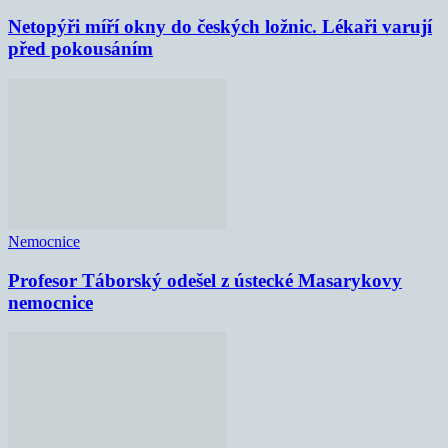
Netopýři míří okny do českých ložnic. Lékaři varují
před pokousáním
Nemocnice
Profesor Táborský odešel z ústecké Masarykovy
nemocnice