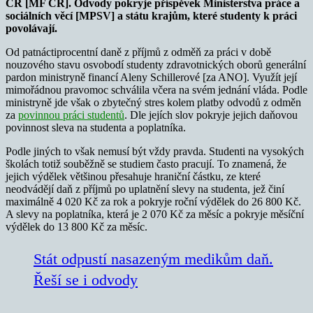
ČR [MF ČR]. Odvody pokryje příspěvek Ministerstva práce a
sociálních věcí [MPSV] a státu krajům, které studenty k práci
povolávají.
Od patnáctiprocentní daně z příjmů z odměň za práci v době
nouzového stavu osvobodí studenty zdravotnických oborů generální
pardon ministryně financí Aleny Schillerové [za ANO]. Využít její
mimořádnou pravomoc schválila včera na svém jednání vláda. Podle
ministryně jde však o zbytečný stres kolem platby odvodů z odměn
za
povinnou práci studentů
. Dle jejích slov pokryje jejich daňovou
povinnost sleva na studenta a poplatníka.
Podle jiných to však nemusí být vždy pravda. Studenti na vysokých
školách totiž souběžně se studiem často pracují. To znamená, že
jejich výdělek většinou přesahuje hraniční částku, ze které
neodvádějí daň z příjmů po uplatnění slevy na studenta, jež činí
maximálně 4 020 Kč za rok a pokryje roční výdělek do 26 800 Kč.
A slevy na poplatníka, která je 2 070 Kč za měsíc a pokryje měsíční
výdělek do 13 800 Kč za měsíc.
Stát odpustí nasazeným medikům daň.
Řeší se i odvody