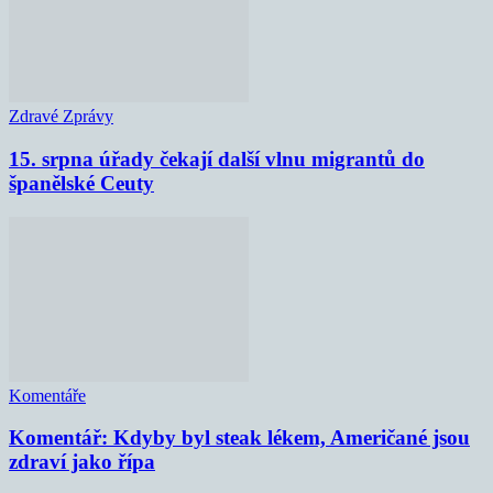
Zdravé Zprávy
15. srpna úřady čekají další vlnu migrantů do
španělské Ceuty
Komentáře
Komentář: Kdyby byl steak lékem, Američané jsou
zdraví jako řípa