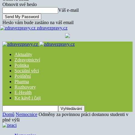
Obnovit své heslo
Váš e-mail
Heslo vám bude zasláno na váš email
zdravezpravy.cz
Aktuality
Zdravotnictví
Politika
Sociální věci
Pojištění
Pharma
Rozhovory
E-Health
Ke kávě i čaji
Domů
Nemocnice
Odměny za povinnou práci dostanou studenti v
plné výši