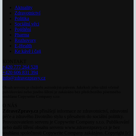
Aktuality
Zdravotnictví
Politika
Sociální věci
Pojištění
Pharma
Rozhovory
E-Health
Ke kávě i čaji
KONTAKT
+420 777 264 528
+420 606 831 394
info@zdravezpravy.cz
Obsah serveru je chráněn autorským právem. Jakékoli jeho užití včetně
publikování nebo jiného šíření je zakázáno bez předchozího písemného
souhlasu Copywrite Company s.r.o.
O NÁS
ZdraveZpravy.cz
přinášejí informace ze zdravotnictví, zdravotní
péče a zdravého životního stylu s přesahem do sociální politiky.
Provozovatelem serveru je Copywrite Company s.r.o. Publikování
nebo další šíření obsahu serveru www.zdravezpravy.cz je bez
souhlasu společnosti Copywrite Company zakázáno. Copyright [c]