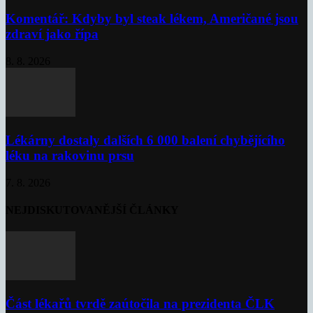
Komentář: Kdyby byl steak lékem, Američané jsou
zdraví jako řípa
8. 8. 2026
Lékárny dostaly dalších 6 000 balení chybějícího
léku na rakovinu prsu
7. 8. 2026
NEJDISKUTOVANĚJŠÍ ČLÁNKY
Část lékařů tvrdě zaútočila na prezidenta ČLK