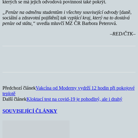
kterých se má jejich odvodová povinnost také pokrýt.
„Peníze na odměnu studentům i všechny související odvody
[daně,
sociální a zdravotní pojištění]
tak vyplácí kraj, který na to dostává
peníze od státu,“
uvedla mluvčí MZ ČR Barbora Peterová.
–RED/ČTK–
Předchozí článek
Vakcína od Moderny vydrží 12 hodin při pokojové
teplotě
Další článek
Kloktací test na covid-19 je pohodlný, ale i drahý
SOUVISEJÍCÍ ČLÁNKY