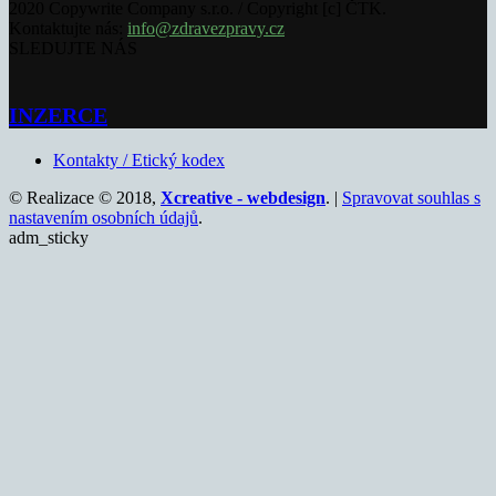
2020 Copywrite Company s.r.o. / Copyright [c] ČTK.
Kontaktujte nás:
info@zdravezpravy.cz
SLEDUJTE NÁS
INZERCE
Kontakty / Etický kodex
© Realizace © 2018,
Xcreative - webdesign
. |
Spravovat souhlas s
nastavením osobních údajů
.
adm_sticky