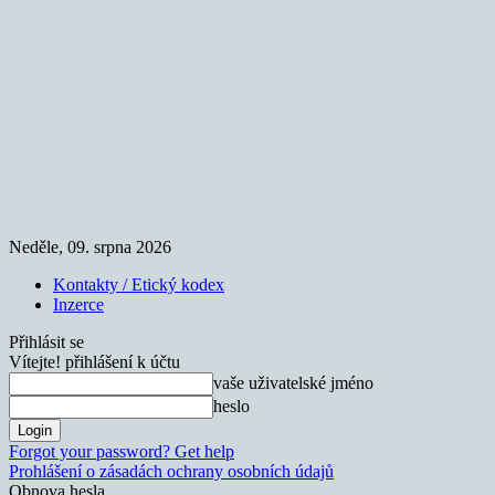
Neděle, 09. srpna 2026
Kontakty / Etický kodex
Inzerce
Přihlásit se
Vítejte! přihlášení k účtu
vaše uživatelské jméno
heslo
Forgot your password? Get help
Prohlášení o zásadách ochrany osobních údajů
Obnova hesla