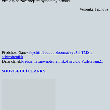
více o ty se závažnějšími symptomy nemoci.
Veronika Táchová
Předchozí článek
Psychiatři budou zkoumat využití TMS u
schizofreniků
Další článek
Předpis na znovuotevření škol nabídlo Vzdělávání21
SOUVISEJÍCÍ ČLÁNKY