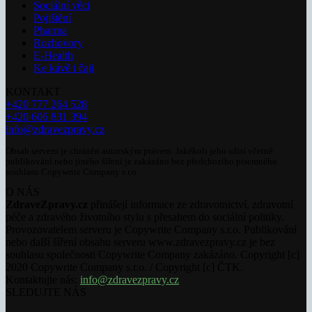
Sociální věci
Pojištění
Pharma
Rozhovory
E-Health
Ke kávě i čaji
KONTAKT
+420 777 264 528
+420 606 831 394
info@zdravezpravy.cz
Obsah serveru je chráněn autorským právem. Jakékoli jeho užití včetně
publikování nebo jiného šíření je zakázáno bez předchozího písemného
souhlasu Copywrite Company s.r.o.
O NÁS
ZdraveZpravy.cz
přinášejí informace ze zdravotnictví, zdravotní
péče a zdravého životního stylu s přesahem do sociální politiky.
Provozovatelem serveru je Copywrite Company s.r.o. Publikování
nebo další šíření obsahu serveru www.zdravezpravy.cz je bez
souhlasu společnosti Copywrite Company zakázáno. Copyright [c]
2020 Copywrite Company s.r.o. / Copyright [c] ČTK.
Kontaktujte nás:
info@zdravezpravy.cz
SLEDUJTE NÁS