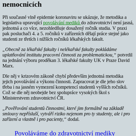
nemocnicích
Při současné vlně epidemie koronaviru se ukázuje, že metodika a
legislativa upravující
povolávání mediků
do zdravotnictví není jasná,
jednotná a co více, nezohledňuje dosažený ročník studia. V praxi
pak posluchači 4. a 5. ročníků v zařízeních dělají práce stejné jako
studenti ze třetích i nižších ročníků lékařských fakult.
„Obecně za lékařské fakulty i nelékařské fakulty pokládáme
uplatňování institutu pracovní činnosti za problematickou,“
potvrdil
na jednání výboru proděkan 3. lékařské fakulty UK v Praze David
Marx.
Dle něj v krizovém zákoně chybí především jednotná metodika
jejich povolávání a výkonu činnosti. Zapracovat je dle jeho slov
třeba i na jasném vymezení kompetencí studentů vyšších ročníků.
Což se dle něj neobejde bez spolupráce vysokých škol s
Ministerstvem zdravotnictví ČR.
„Pověřování studentů činnostmi, které jim formálně na základě
smlouvy nepřísluší, vytváří riziko nejenom pro ty studenty, ale i pro
zařízení a vlastně i pro pacienty,“
dodal.
Povoláváme do zdravotnictví mediky