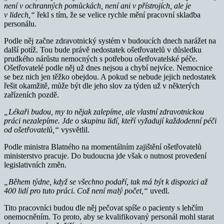
není v ochranných pomůckách, není ani v přístrojích, ale je
v lidech,“
řekl s tím, že se velice rychle mění pracovní skladba
personálu.
Podle něj začne zdravotnický systém v budoucích dnech narážet na
další potíž. Tou bude právě nedostatek ošetřovatelů v důsledku
prudkého nárůstu nemocných s potřebou ošetřovatelské péče.
Ošetřovatelé podle něj už dnes nejsou a chybí nejvíce. Nemocnice
se bez nich jen těžko obejdou. A pokud se nebude jejich nedostatek
řešit okamžitě, může být dle jeho slov za týden už v některých
zařízeních pozdě.
„Lékaři budou, my to nějak zalepíme, ale vlastní zdravotnickou
práci nezalepíme. Jde o skupinu lidí, kteří vyžadují každodenní péči
od ošetřovatelů,“
vysvětlil.
Podle ministra Blatného na momentálním zajištění ošetřovatelů
ministerstvo pracuje. Do budoucna jde však o nutnost provedení
legislativních změn.
„Během týdne, když se všechno podaří, tak má být k dispozici až
400 lidí pro tuto práci. Což není malý počet,“
uvedl.
Tito pracovníci budou dle něj pečovat spíše o pacienty s lehčím
onemocněním. To proto, aby se kvalifikovaný personál mohl starat