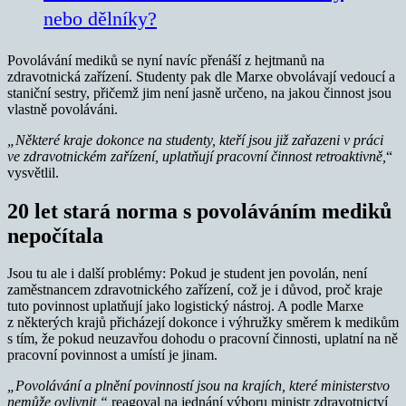
nebo dělníky?
Povolávání mediků se nyní navíc přenáší z hejtmanů na
zdravotnická zařízení. Studenty pak dle Marxe obvolávají vedoucí a
staniční sestry, přičemž jim není jasně určeno, na jakou činnost jsou
vlastně povoláváni.
„Některé kraje dokonce na studenty, kteří jsou již zařazeni v práci
ve zdravotnickém zařízení, uplatňují pracovní činnost retroaktivně,
“
vysvětlil.
20 let stará norma s povoláváním mediků
nepočítala
Jsou tu ale i další problémy: Pokud je student jen povolán, není
zaměstnancem zdravotnického zařízení, což je i důvod, proč kraje
tuto povinnost uplatňují jako logistický nástroj. A podle Marxe
z některých krajů přicházejí dokonce i výhružky směrem k medikům
s tím, že pokud neuzavřou dohodu o pracovní činnosti, uplatní na ně
pracovní povinnost a umístí je jinam.
„Povolávání a plnění povinností jsou na krajích, které ministerstvo
nemůže ovlivnit,“
reagoval na jednání výboru ministr zdravotnictví