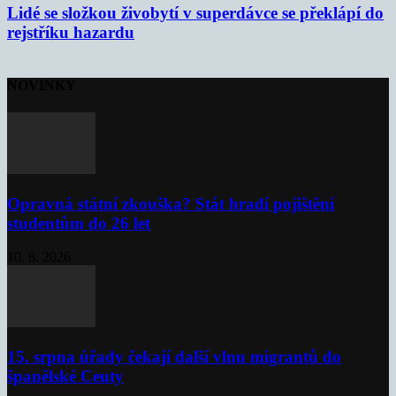
Lidé se složkou živobytí v superdávce se překlápí do
rejstříku hazardu
NOVINKY
Opravná státní zkouška? Stát hradí pojištění
studentům do 26 let
10. 8. 2026
15. srpna úřady čekají další vlnu migrantů do
španělské Ceuty