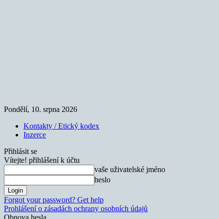
Pondělí, 10. srpna 2026
Kontakty / Etický kodex
Inzerce
Přihlásit se
Vítejte! přihlášení k účtu
vaše uživatelské jméno
heslo
Forgot your password? Get help
Prohlášení o zásadách ochrany osobních údajů
Obnova hesla