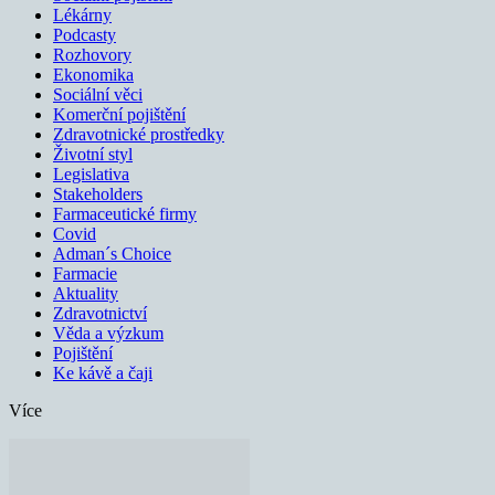
Lékárny
Podcasty
Rozhovory
Ekonomika
Sociální věci
Komerční pojištění
Zdravotnické prostředky
Životní styl
Legislativa
Stakeholders
Farmaceutické firmy
Covid
Adman´s Choice
Farmacie
Aktuality
Zdravotnictví
Věda a výzkum
Pojištění
Ke kávě a čaji
Více