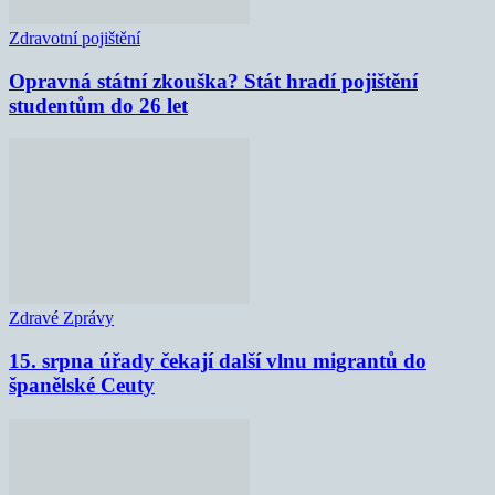
Zdravotní pojištění
Opravná státní zkouška? Stát hradí pojištění
studentům do 26 let
Zdravé Zprávy
15. srpna úřady čekají další vlnu migrantů do
španělské Ceuty