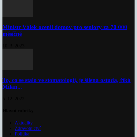
Ministr Válek ocenil domov pro seniory za 70 000
měsíčně
10. 3. 2023
To, co se stalo ve stomatologii, je šílená ostuda, říká
Milan...
5. 12. 2022
Hlavní rubriky
Aktuality
Zdravotnictví
Politika