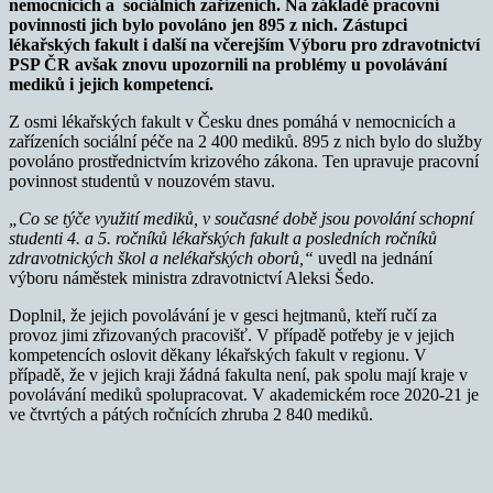
nemocnicích a sociálních zařízeních. Na základě pracovní
povinnost
i jich bylo povoláno
jen 895 z nich. Zástupci
lékařských fakult i další na
včerejším Výboru pro zdravotnictví
PSP ČR
avšak znovu upozornili na
problémy u povolávání
mediků i jejich kompetencí
.
Z osmi lékařských fakult v Česku dnes pomáhá v nemocnicích a
zařízeních sociální péče na 2 400 mediků. 895 z nich bylo do služby
povoláno prostřednictvím krizového zákona. Ten upravuje pracovní
povinnost studentů v nouzovém stavu.
„Co se týče využití mediků, v současné době jsou povolání schopní
studenti 4. a 5. ročníků lékařských fakult a posledních ročníků
zdravotnických škol a nelékařských oborů,“
uvedl na jednání
výboru náměstek ministra zdravotnictví Aleksi Šedo.
Doplnil, že jejich povolávání je v gesci hejtmanů, kteří ručí za
provoz jimi zřizovaných pracovišť. V případě potřeby je v jejich
kompetencích oslovit děkany lékařských fakult v regionu. V
případě, že v jejich kraji žádná fakulta není, pak spolu mají kraje v
povolávání mediků spolupracovat. V akademickém roce 2020-21 je
ve čtvrtých a pátých ročnících zhruba 2 840 mediků.