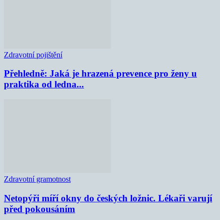
Zdravotní pojištění
Přehledně: Jaká je hrazená prevence pro ženy u
praktika od ledna...
Zdravotní gramotnost
Netopýři míří okny do českých ložnic. Lékaři varují
před pokousáním