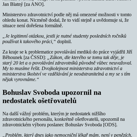
Jan Blatný [za ANO].
Ministerstvo zdravotnictví podle něj má omezené možnosti v tomto
ohledu konat. Nicméně dodal, že to vidí stejně a uvědomuje si, že
situace není dořešena formálně.
„Je legitimní otázkou, jestli je nutné studenty posledních ročníků
používat k takového práci,“
doplnil.
Za kraje se k problematice povolávání mediků do práce vyjádřil Jiří
Běhounek [za ČSSD]:
„Zákon, dle kterého se tomu tak děje, je
starý 20 let a o povolávání zdravotníků původně vůbec neuvažoval.
My to musíme řešit. Dvojkolejnost ministerstva zdravotnictví a
ministerstva školství ve vzdělávání je neodstranitelná a my se s tím
nějak vyrovnáme.“
Bohuslav Svoboda upozornil na
nedostatek ošetřovatelů
Na další vážný problém, kterým je nedostatek nižšího
zdravotnického personálu, konkrétně ošetřovatelů, upozornil na
zdravotnickém výboru poslanec Bohuslav Svoboda [ODS].
„Problém, který dnes jako nemocniční lékař mám, není v penězích,