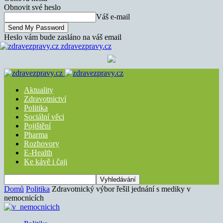
Obnovit své heslo
Váš e-mail
Heslo vám bude zasláno na váš email
zdravezpravy.cz
Aktuality
Zdravotnictví
Politika
Sociální věci
Pojištění
Pharma
Rozhovory
E-Health
Ke kávě i čaji
Domů
Politika
Zdravotnický výbor řešil jednání s mediky v
nemocnicích