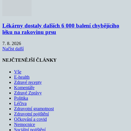
Lékárny dostaly dalších 6 000 balení chybějícího
léku na rakovinu prsu
7. 8. 2026
Načíst další
NEJČTENĚJŠÍ ČLÁNKY
Vše
E-health
Zdravé recepty
Komentáře
Zdravé Zprávy
Politika
Léčiva
Zdravotní gramotnost
Zdravotní pojištění
Očkování a covid
Nemocnice
Sociální pojištění