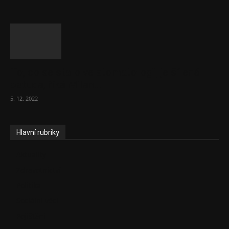
To, co se stalo ve stomatologii, je šílená
ostuda, říká Milan...
5. 12. 2022
Hlavní rubriky
Aktuality
Zdravotnictví
Politika
Sociální věci
Pojištění