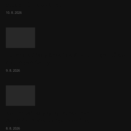
studentům do 26 let
10. 8. 2026
15. srpna úřady čekají další vlnu migrantů do
španělské Ceuty
9. 8. 2026
Komentář: Kdyby byl steak lékem,
Američané jsou zdraví jako řípa
8. 8. 2026