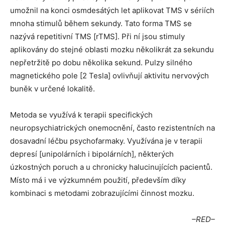
umožnil na konci osmdesátých let aplikovat TMS v sériích
mnoha stimulů během sekundy. Tato forma TMS se
nazývá repetitivní TMS [rTMS]. Při ní jsou stimuly
aplikovány do stejné oblasti mozku několikrát za sekundu
nepřetržitě po dobu několika sekund. Pulzy silného
magnetického pole [2 Tesla] ovlivňují aktivitu nervových
buněk v určené lokalitě.
Metoda se využívá k terapii specifických
neuropsychiatrických onemocnění, často rezistentních na
dosavadní léčbu psychofarmaky. Využívána je v terapii
depresí [unipolárních i bipolárních], některých
úzkostných poruch a u chronicky halucinujících pacientů.
Místo má i ve výzkumném použití, především díky
kombinaci s metodami zobrazujícími činnost mozku.
–RED–