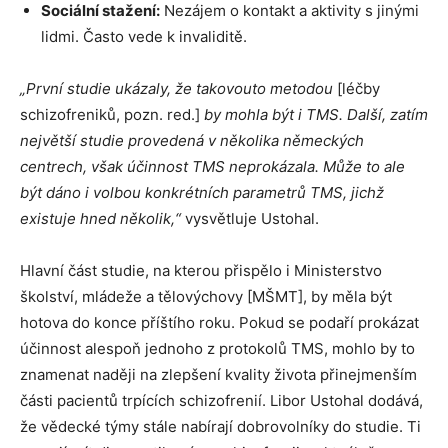
Sociální stažení:
Nezájem o kontakt a aktivity s jinými
lidmi. Často vede k invaliditě.
„První studie ukázaly, že takovouto metodou
[léčby
schizofreniků, pozn. red.]
by mohla být i TMS. Další, zatím
největší studie provedená v několika německých
centrech, však účinnost TMS neprokázala. Může to ale
být dáno i volbou konkrétních parametrů TMS, jichž
existuje hned několik,“
vysvětluje Ustohal.
Hlavní část studie, na kterou přispělo i Ministerstvo
školství, mládeže a tělovýchovy [MŠMT], by měla být
hotova do konce příštího roku. Pokud se podaří prokázat
účinnost alespoň jednoho z protokolů TMS, mohlo by to
znamenat naději na zlepšení kvality života přinejmenším
části pacientů trpících schizofrenií. Libor Ustohal dodává,
že vědecké týmy stále nabírají dobrovolníky do studie. Ti