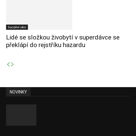
Sociální věci
Lidé se složkou živobytí v superdávce se
překlápí do rejstříku hazardu
NOVINKY
Opravná státní zkouška? Stát hradí pojištění