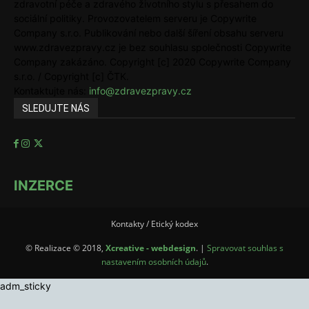
zdravotní péče a zdravého životního stylu s přesahem do
sociální politiky. Provozovatelem serveru je Copywrite
Company s.r.o. Publikování nebo další šíření obsahu serveru
www.zdravezpravy.cz je bez souhlasu společnosti Copywrite
Company zakázáno. Copyright [c] 2020 Copywrite Company
s.r.o. / Copyright [c] ČTK.
Kontaktujte nás:
info@zdravezpravy.cz
SLEDUJTE NÁS
INZERCE
Kontakty / Etický kodex
© Realizace © 2018,
Xcreative - webdesign
. |
Spravovat souhlas s
nastavením osobních údajů
.
adm_sticky