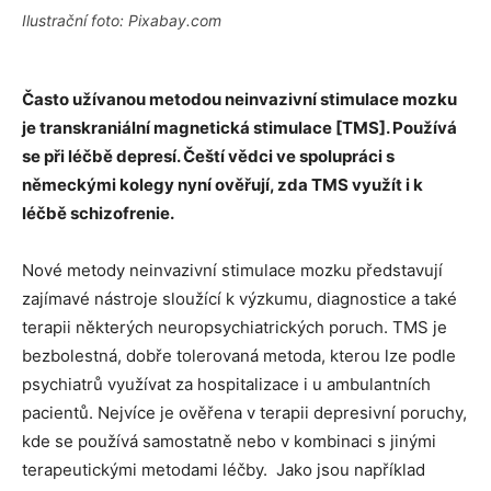
Ilustrační foto: Pixabay.com
Často užívanou metodou neinvazivní stimulace mozku
je transkraniální magnetická stimulace [TMS]. Používá
se při léčbě depresí. Čeští vědci ve spolupráci s
německými kolegy nyní ověřují, zda TMS využít i k
léčbě schizofrenie.
Nové metody neinvazivní stimulace mozku představují
zajímavé nástroje sloužící k výzkumu, diagnostice a také
terapii některých neuropsychiatrických poruch. TMS je
bezbolestná, dobře tolerovaná metoda, kterou lze podle
psychiatrů využívat za hospitalizace i u ambulantních
pacientů. Nejvíce je ověřena v terapii depresivní poruchy,
kde se používá samostatně nebo v kombinaci s jinými
terapeutickými metodami léčby. Jako jsou například