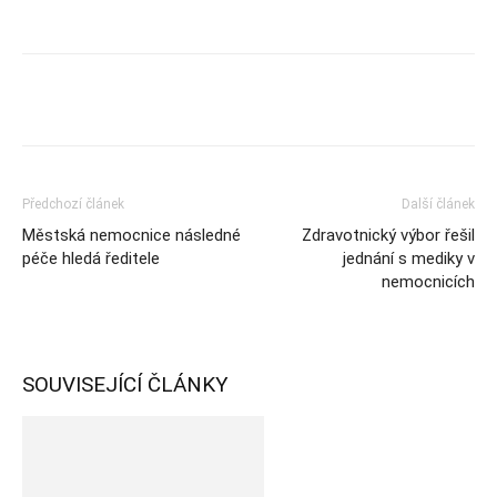
Předchozí článek
Další článek
Městská nemocnice následné
Zdravotnický výbor řešil
péče hledá ředitele
jednání s mediky v
nemocnicích
SOUVISEJÍCÍ ČLÁNKY