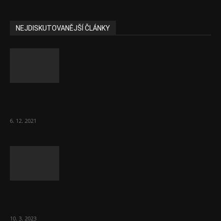
NEJDISKUTOVANĚJŠÍ ČLÁNKY
Část lékařů tvrdě zaútočila na prezidenta
ČLK Kubka
6. 12. 2021
Ministr Válek ocenil domov pro seniory za
70 000 měsíčně
10. 3. 2023