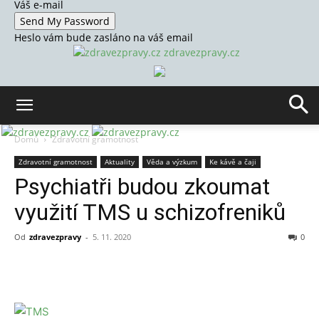
Váš e-mail
Heslo vám bude zasláno na váš email
zdravezpravy.cz
Domů
Zdravotní gramotnost
Zdravotní gramotnost
Aktuality
Věda a výzkum
Ke kávě a čaji
Psychiatři budou zkoumat
využití TMS u schizofreniků
Od
zdravezpravy
-
5. 11. 2020
0