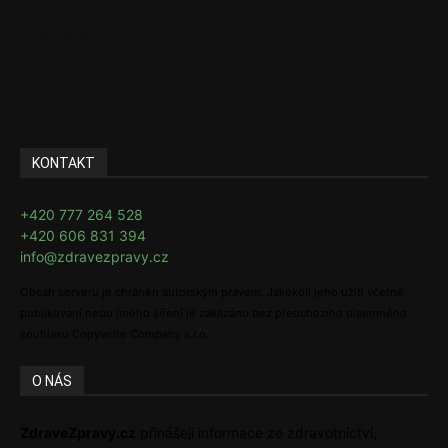
Pharma
Rozhovory
E-Health
Ke kávě i čaji
KONTAKT
+420 777 264 528
+420 606 831 394
info@zdravezpravy.cz
Obsah serveru je chráněn autorským právem. Jakékoli jeho užití včetně
publikování nebo jiného šíření je zakázáno bez předchozího písemného
souhlasu Copywrite Company s.r.o.
O NÁS
ZdraveZpravy.cz
přinášejí informace ze zdravotnictví,