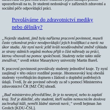
upozorňovali na to, že studenti nedostávají v zařízeních zdravotní a
sociální péče odpovídající práci.
Povoláváme do zdravotnictví mediky
nebo dělníky?
„Nejenže studenti, jimž byla nařízena pracovní povinnost, museli
často vykonávat práce neodpovídající jejich kvalifikaci a navíc na
úkor studia. Ale nyní navíc ještě kvůli neodůvodněné změně výkladu
ze strany státních orgánů mohou přijít o část náhrady za práci,
kterou věnovali na pomoc společnosti.
Studenty nelze takto stále
zneužívat,“
uvedl rektor Masarykovy univerzity Martin Bareš.
K pracovní povinnosti povolávaly studenty jednotlivé kraje. Ty nyní
zaujímají v této otázce rozdílné postoje. Jihomoravský kraj obesílá
studenty vysvětlujícím dopisem s žádostí o doplnění potřebných
údajů. Tvrdí, že ale povinné odvody za ně s pomocí Ministerstva
zdravotnictví ČR [MZ ČR] uhradí.
„Buď ministerstvo přesvědčíme, že je to nesmysl, nebo to zaplatí
kraj. Teď je důležité, aby studenti, kteří našim nemocnicím doslova
zachraňují kůži, neměli žádné starosti navíc,“
uvedl hejtman Jan
Grolich [KDU-ČSL].