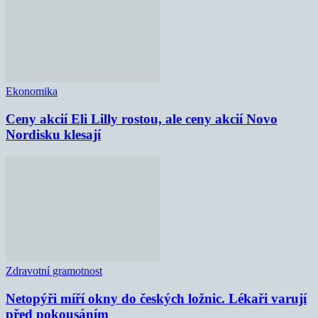
Ekonomika
Ceny akcií Eli Lilly rostou, ale ceny akcií Novo
Nordisku klesají
Zdravotní gramotnost
Netopýři míří okny do českých ložnic. Lékaři varují
před pokousáním