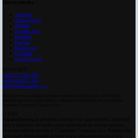
Hlavní rubriky
Aktuality
Zdravotnictví
Politika
Sociální věci
Pojištění
Pharma
Rozhovory
E-Health
Ke kávě i čaji
KONTAKT
+420 777 264 528
+420 606 831 394
info@zdravezpravy.cz
Obsah serveru je chráněn autorským právem. Jakékoli jeho užití včetně
publikování nebo jiného šíření je zakázáno bez předchozího písemného
souhlasu Copywrite Company s.r.o.
O NÁS
ZdraveZpravy.cz
přinášejí informace ze zdravotnictví, zdravotní
péče a zdravého životního stylu s přesahem do sociální politiky.
Provozovatelem serveru je Copywrite Company s.r.o. Publikování
nebo další šíření obsahu serveru www.zdravezpravy.cz je bez