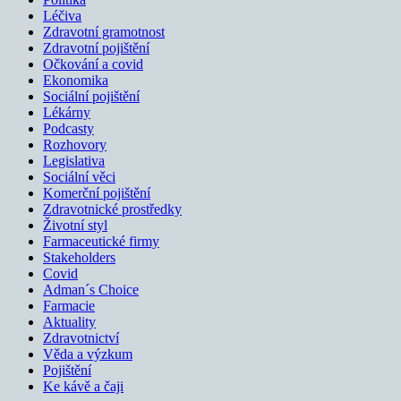
Léčiva
Zdravotní gramotnost
Zdravotní pojištění
Očkování a covid
Ekonomika
Sociální pojištění
Lékárny
Podcasty
Rozhovory
Legislativa
Sociální věci
Komerční pojištění
Zdravotnické prostředky
Životní styl
Farmaceutické firmy
Stakeholders
Covid
Adman´s Choice
Farmacie
Aktuality
Zdravotnictví
Věda a výzkum
Pojištění
Ke kávě a čaji