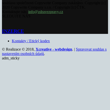
souhlasu společnosti Copywrite Company zakázáno. Copyright [c]
2020 Copywrite Company s.r.o. / Copyright [c] ČTK.
Kontaktujte nás:
info@zdravezpravy.cz
SLEDUJTE NÁS
INZERCE
Kontakty / Etický kodex
© Realizace © 2018,
Xcreative - webdesign
. |
Spravovat souhlas s
nastavením osobních údajů
.
adm_sticky