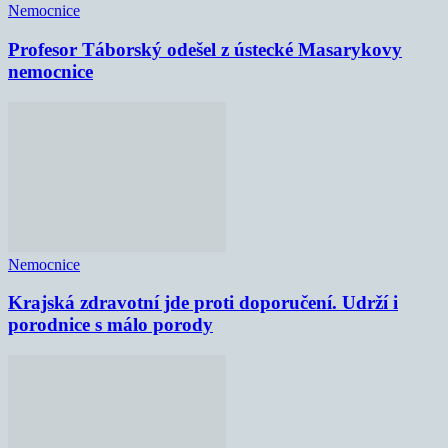
Nemocnice
Profesor Táborský odešel z ústecké Masarykovy
nemocnice
Nemocnice
Krajská zdravotní jde proti doporučení. Udrží i
porodnice s málo porody