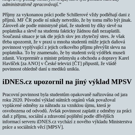
administrativně zpracovávají.“
Příjmy za vykonanou práci podle Schillerové vždy podléhají dani z
příjmů. MF ČR podle ní nikdy netvrdilo, že by tomu mělo být jinak.
Zároveň ale podle ministryně platí, že studenti by díky slevě na
poplatníka a slevě na studenta fakticky žádnou daň nezaplatili.
Současná situace je tak dle jejích slov jen zbytečný stres. Je však
třeba upozornit, že v praxi u mnoha studentů může jejich daňová
povinnost vyplývající z jejich celkového příjmu převýšit slevu na
poplatníka. To by znamenalo, že by studenti svůj výdělek museli
zdanit. Vicepremiér a ministr průmyslu a obchodu a dopravy Karel
Havlíček [za ANO] v České televizi [ČT] připustil, že vládě
povinnost ohledně daní u mediků unikla.
iDNES.cz upozornil na jiný výklad MPSV
Pracovní povinnost byla studentům opakovaně nařizována od jara
roku 2020. Původní výklad státních orgánů však považoval
vyplácené odměny za náhradu za vzniklou újmu, která je
osvobozena od odvodů. Avšak povinnost zaplatit z odměny za práci
daň z příjmu, sociální a zdravotní pojištění podle dřívějších
informací serveru iDNES.cz vychází z nového výkladu Ministerstva
práce a sociálních věcí [MPSV].