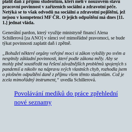
platit daň z příjmu studentům, kteří měli v nouzovém stavu
pracovní povinnost v zařízeních sociální a zdravotní péče.
Netýká se to však odvodů na sociální a zdravotní pojištění, jež
nejsou v kompetenci MF ČR. O jejich odpuštění má dnes [11.
1.] jednat vláda.
Generální pardon, který využije ministryně financí Alena
Schillerová [za ANO] v rámci své mimořádné pravomoci, se bude
týkat povinnosti zaplatit daň i zpětně.
„Bohužel některé orgány veřejné moci si zákon vyložily po svém a
nesplnily základní povinnosti, které podle zákona měly. Aby se
mohly plně soustředit na řešení závažnějších problémů spojených s
pandemií a nikoliv na nápravu svých vlastních chyb, rozhodla jsem
o plošném odpuštění daně z příjmu všem těmto studentům. Což je
zcela mimořádný instrument,“
uvedla Schillerová.
Povolávání mediků do práce zpřehlední
nové seznamy