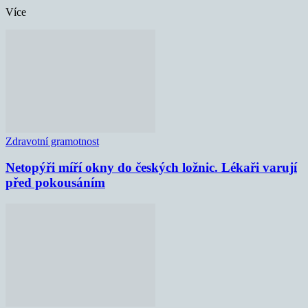
Více
Zdravotní gramotnost
Netopýři míří okny do českých ložnic. Lékaři varují
před pokousáním