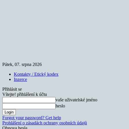
Pátek, 07. srpna 2026
Kontakty / Etický kodex
Inzerce
Přihlásit se
Vítejte! přihlášení k účtu
vaše uživatelské jméno
heslo
Forgot your password? Get help
Prohlášení o zásadách ochrany osobních údajů
Obnova hesla