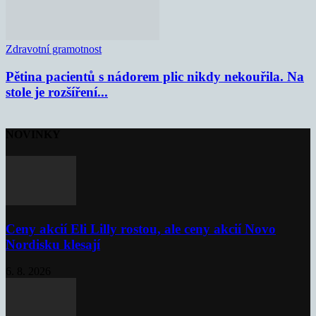
Zdravotní gramotnost
Pětina pacientů s nádorem plic nikdy nekouřila. Na
stole je rozšíření...
NOVINKY
Ceny akcií Eli Lilly rostou, ale ceny akcií Novo
Nordisku klesají
6. 8. 2026