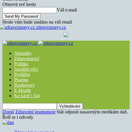
Obnovit své heslo
Váš e-mail
Heslo vám bude zasláno na váš email
zdravezpravy.cz
Aktuality
Zdravotnictví
Politika
Sociální věci
Pojištění
Pharma
Rozhovory
E-Health
Ke kávě i čaji
Domů
Zdravotní gramotnost
Stát odpustí nasazeným medikům daň.
Řeší se i odvody