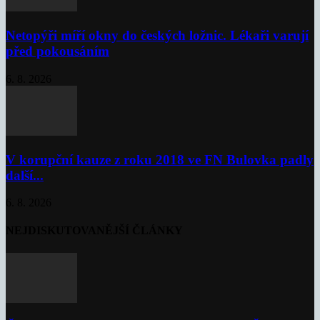
Netopýři míří okny do českých ložnic. Lékaři varují
před pokousáním
6. 8. 2026
V korupční kauze z roku 2018 ve FN Bulovka padly
další...
6. 8. 2026
NEJDISKUTOVANĚJŠÍ ČLÁNKY