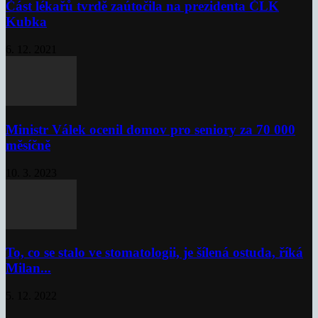
Část lékařů tvrdě zaútočila na prezidenta ČLK
Kubka
6. 12. 2021
Ministr Válek ocenil domov pro seniory za 70 000
měsíčně
10. 3. 2023
To, co se stalo ve stomatologii, je šílená ostuda, říká
Milan...
5. 12. 2022