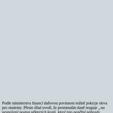
Podle ministerstva financí daňovou povinnost reálně pokryje sleva
pro studenty. Přesto úřad uvedl, že prominutím daně reaguje
„na
nesprávný postup některých krajů, které tyto peněžní náhrady