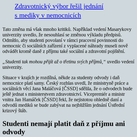
Zdravotnický výbor řešil jednání
s mediky v nemocnicích
Tato změna má však mnoho kritiků. Například vedení Masarykovy
univerzity uvedlo, že nesouhlasí se změnou výkladu předpisů.
Odmítlo, aby studenti povolaní v rámci pracovní povinnosti do
nemocnic či sociálních zařízení z vyplacené náhrady museli nově
odvádět kromě daně z příjmu také sociální a zdravotní pojištění.
„Studenti tak mohou přijít až o třetinu svých příjmů,“
uvedlo vedení
univerzity.
Situace v krajích je rozdílná, někde za studenty odvody i daň
nemocnice platí samy. Český rozhlas uvedl, že ministryně práce a
sociálních věcí Jana Maláčová [ČSSD] sdělila, že o odvodech bude
ještě jednat s ministerstvem zdravotnictví. Vicepremiér a ministr
vnitra Jan Hamáček [ČSSD] řekl, že nejistotou ohledně daní a
odvodů mediků se bude zabývat na nejbližším jednání Ústřední
krizový štáb.
Studenti nemají platit daň z příjmu ani
odvody