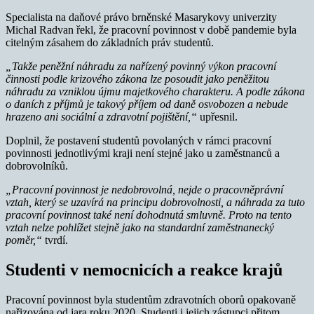
Specialista na daňové právo brněnské Masarykovy univerzity
Michal Radvan řekl, že pracovní povinnost v době pandemie byla
citelným zásahem do základních práv studentů.
„Takže peněžní náhradu za nařízený povinný výkon pracovní
činnosti podle krizového zákona lze posoudit jako peněžitou
náhradu za vzniklou újmu majetkového charakteru.
A podle zákona
o daních z příjmů je takový příjem od daně osvobozen a nebude
hrazeno ani sociální a zdravotní pojištění,“
upřesnil.
Doplnil, že postavení studentů povolaných v rámci pracovní
povinnosti jednotlivými kraji není stejné jako u zaměstnanců a
dobrovolníků.
„Pracovní povinnost je nedobrovolná, nejde o pracovněprávní
vztah, který se uzavírá na principu dobrovolnosti, a náhrada za tuto
pracovní povinnost také není dohodnutá smluvně. Proto na tento
vztah nelze pohlížet stejně jako na standardní zaměstnanecký
poměr,“
tvrdí.
Studenti v nemocnicích a reakce krajů
Pracovní povinnost byla studentům zdravotních oborů opakovaně
nařizována od jara roku 2020. Studenti i jejich zástupci přitom