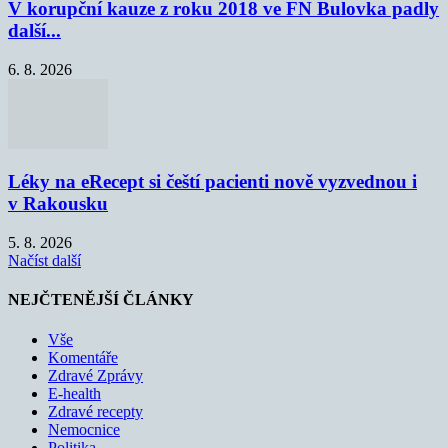
V korupční kauze z roku 2018 ve FN Bulovka padly
další...
6. 8. 2026
Léky na eRecept si čeští pacienti nově vyzvednou i
v Rakousku
5. 8. 2026
Načíst další
NEJČTENĚJŠÍ ČLÁNKY
Vše
Komentáře
Zdravé Zprávy
E-health
Zdravé recepty
Nemocnice
Politika