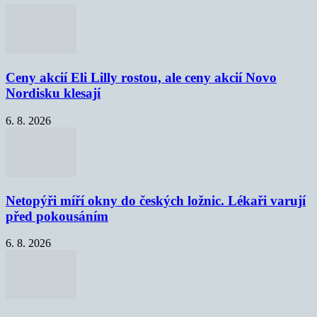
Ceny akcií Eli Lilly rostou, ale ceny akcií Novo
Nordisku klesají
6. 8. 2026
Netopýři míří okny do českých ložnic. Lékaři varují
před pokousáním
6. 8. 2026