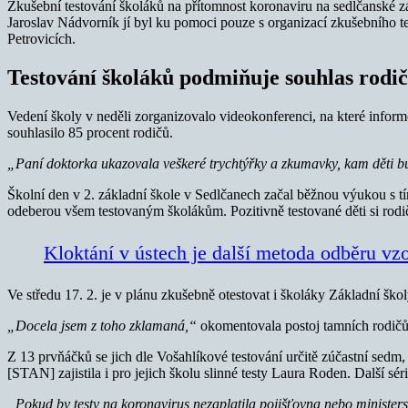
Zkušební testování školáků na přítomnost koronaviru na sedlčanské zák
Jaroslav Nádvorník jí byl ku pomoci pouze s organizací zkušebního tes
Petrovicích.
Testování školáků podmiňuje souhlas rodi
Vedení školy v neděli zorganizovalo videokonferenci, na které informo
souhlasilo 85 procent rodičů.
„Paní doktorka ukazovala veškeré trychtýřky a zkumavky, kam děti bud
Školní den v 2. základní škole v Sedlčanech začal běžnou výukou s t
odeberou všem testovaným školákům. Pozitivně testované děti si rod
Kloktání v ústech je další metoda odběru vz
Ve středu 17. 2. je v plánu zkušebně otestovat i školáky Základní škol
„Docela jsem z toho zklamaná,“
okomentovala postoj tamních rodičů ř
Z 13 prvňáčků se jich dle Vošahlíkové testování určitě zúčastní sedm,
[STAN] zajistila i pro jejich školu slinné testy Laura Roden. Další sér
„Pokud by testy na koronavirus nezaplatila pojišťovna nebo ministers