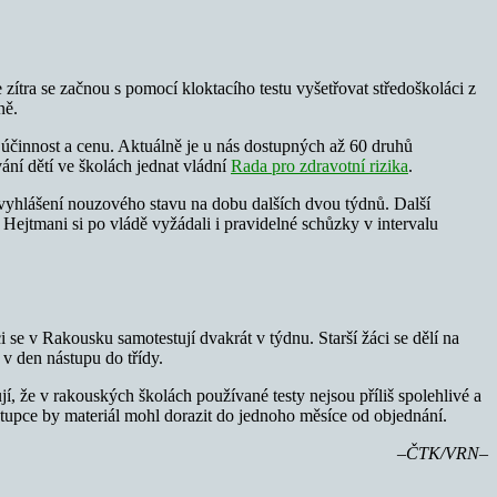
zítra se začnou s pomocí kloktacího testu vyšetřovat středoškoláci z
ně.
účinnost a cenu. Aktuálně je u nás dostupných až 60 druhů
ání dětí ve školách jednat vládní
Rada pro zdravotní rizika
.
o vyhlášení nouzového stavu na dobu dalších dvou týdnů. Další
ejtmani si po vládě vyžádali i pravidelné schůzky v intervalu
e v Rakousku samotestují dvakrát v týdnu. Starší žáci se dělí na
 v den nástupu do třídy.
í, že v rakouských školách používané testy nejsou příliš spolehlivé a
stupce by materiál mohl dorazit do jednoho měsíce od objednání.
–ČTK/VRN–