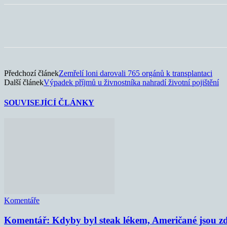
Sdílet
Předchozí článek
Zemřelí loni darovali 765 orgánů k transplantaci
Další článek
Výpadek příjmů u živnostníka nahradí životní pojištění
SOUVISEJÍCÍ ČLÁNKY
Komentáře
Komentář: Kdyby byl steak lékem, Američané jsou zd