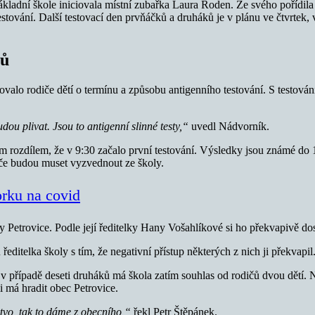
ladní škole iniciovala místní zubařka Laura Roden. Ze svého pořídila ne
tování. Další testovací den prvňáčků a druháků je v plánu ve čtvrtek, ve
čů
valo rodiče dětí o termínu a způsobu antigenního testování. S testován
ou plivat. Jsou to antigenní slinné testy,“
uvedl Nádvorník.
ím rozdílem, že v 9:30 začalo první testování. Výsledky jsou známé d
iče budou muset vyzvednout ze školy.
orku na covid
y Petrovice. Podle její ředitelky Hany Vošahlíkové si ho překvapivě dos
editelka školy s tím, že negativní přístup některých z nich ji překvapil
 v případě deseti druháků má škola zatím souhlas od rodičů dvou dětí. N
ii má hradit obec Petrovice.
tvo, tak to dáme z obecního,“
řekl Petr Štěpánek.