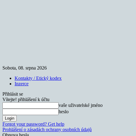
Sobota, 08. srpna 2026
Kontakty / Etický kodex
Inzerce
Přihlásit se
Vítejte! přihlášení k účtu
vaše uživatelské jméno
heslo
Forgot your password? Get help
Prohlášení o zásadách ochrany osobních údajů
Obnova hesla