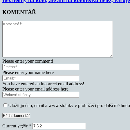
Bez helmy na kolo, ale ani na koloběžku nelez, varu
KOMENTÁŘ
Please enter your comment!
Please enter your name here
You have entered an incorrect email address!
Please enter your email address here
Uložit jméno, email a www stránky v prohlížeči pro další mé bud
Current ye@r
*