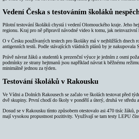
Vedení Česka s testováním školáků nespěc
Pilotní testování školáků chystá i vedení Olomouckého kraje. Jeho hej
regionu. Kraj pro ně připravil návodné video k tomu, jak neinvazivní k
O v Česku používaných testech pro školáky má v nejbližších dnech r
antigenních testů. Podle stávajících vládních plánů by je nakupovala
Právě návrat žáků a studentů k prezenční výuce je jedním z osmi poža
podmínky ze strany hejtmanů jsou například návrat k běžnému režimu 
minimálně jednou za týden.
Testování školáků v Rakousku
Ve Vídni a Dolních Rakousech se začalo ve školách testovat před týd
dvě skupiny. První chodí do školy v pondělí a úterý, druhá ve středu a
Dosud se v Rakousku tímto způsobem otestovalo asi 470 tisíc žáků, poz
mají vysokou propustnost pozitivity. Využívají se tam testy LEPU čí