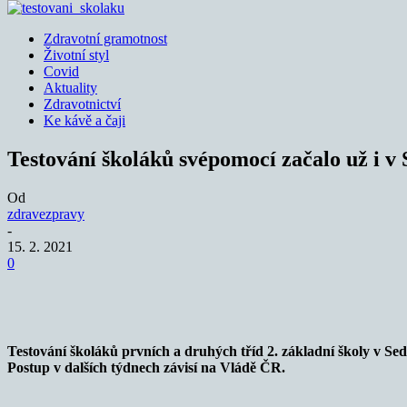
Zdravotní gramotnost
Životní styl
Covid
Aktuality
Zdravotnictví
Ke kávě a čaji
Testování školáků svépomocí začalo už i v
Od
zdravezpravy
-
15. 2. 2021
0
Sdílet
Testování školáků prvních a druhých tříd 2. základní školy v Sedlč
Postup v dalších týdnech závisí na Vládě ČR.