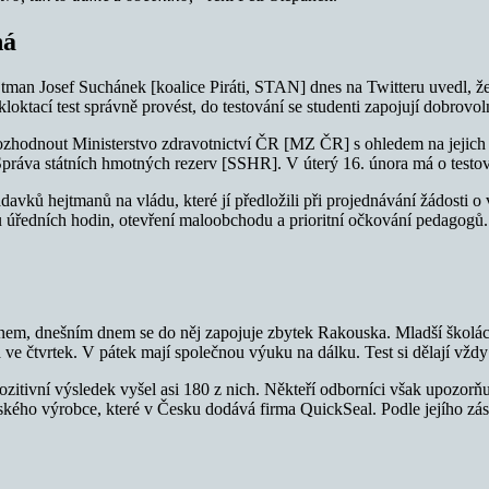
há
tman Josef Suchánek [koalice Piráti, STAN] dnes na Twitteru uvedl, že 
loktací test správně provést, do testování se studenti zapojují dobrovol
ozhodnout Ministerstvo zdravotnictví ČR [MZ ČR] s ohledem na jejich 
 Správa státních hmotných rezerv [SSHR]. V úterý 16. února má o testov
davků hejtmanů na vládu, které jí předložili při projednávání žádosti 
úředních hodin, otevření maloobchodu a prioritní očkování pedagogů. H
nem, dnešním dnem se do něj zapojuje zbytek Rakouska. Mladší školáci s
 ve čtvrtek. V pátek mají společnou výuku na dálku. Test si dělají vždy
itivní výsledek vyšel asi 180 z nich. Někteří odborníci však upozorňuj
nského výrobce, které v Česku dodává firma QuickSeal. Podle jejího zá