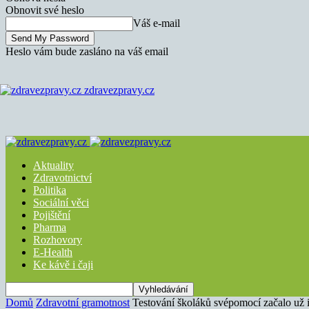
Obnovit své heslo
Váš e-mail
Heslo vám bude zasláno na váš email
zdravezpravy.cz
Aktuality
Zdravotnictví
Politika
Sociální věci
Pojištění
Pharma
Rozhovory
E-Health
Ke kávě i čaji
Domů
Zdravotní gramotnost
Testování školáků svépomocí začalo už 