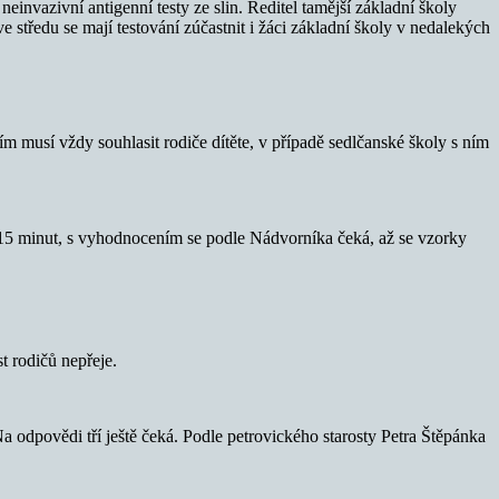
invazivní antigenní testy ze slin. Ředitel tamější základní školy
 středu se mají testování zúčastnit i žáci základní školy v nedalekých
ím musí vždy souhlasit rodiče dítěte, v případě sedlčanské školy s ním
o 15 minut, s vyhodnocením se podle Nádvorníka čeká, až se vzorky
t rodičů nepřeje.
.
a odpovědi tří ještě čeká. Podle petrovického starosty Petra Štěpánka