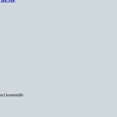
je BESIP
oucí komentáře