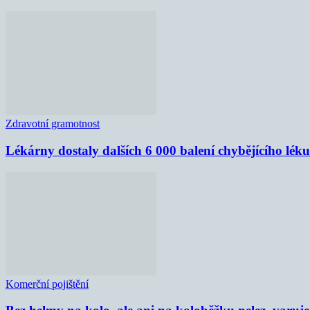
Zdravotní gramotnost
Lékárny dostaly dalších 6 000 balení chybějícího lék
Komerční pojištění