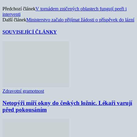
Předchozí článek
V tornádem zničených oblastech fungují peeři i
interventi
Další článek
Ministerstvo začalo přijímat žádosti o příspěvek do lázní
SOUVISEJÍCÍ ČLÁNKY
Zdravotní gramotnost
Netopýři míří okny do českých ložnic. Lékaři varují
před pokousáním