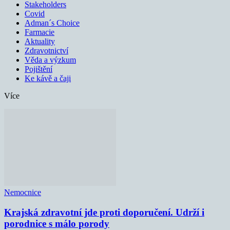
Stakeholders
Covid
Adman´s Choice
Farmacie
Aktuality
Zdravotnictví
Věda a výzkum
Pojištění
Ke kávě a čaji
Více
Nemocnice
Krajská zdravotní jde proti doporučení. Udrží i
porodnice s málo porody