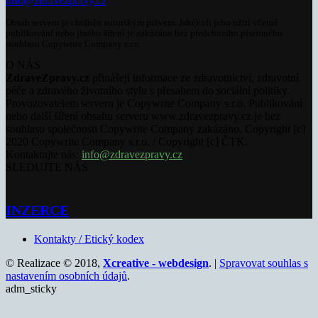
info@zdravezpravy.cz
Obsah serveru je chráněn autorským právem. Jakékoli jeho užití včetně
publikování nebo jiného šíření je zakázáno bez předchozího písemného
souhlasu Copywrite Company s.r.o.
O NÁS
ZdraveZpravy.cz
přinášejí informace ze zdravotnictví, zdravotní
péče a zdravého životního stylu s přesahem do sociální politiky.
Provozovatelem serveru je Copywrite Company s.r.o. Publikování
nebo další šíření obsahu serveru www.zdravezpravy.cz je bez
souhlasu společnosti Copywrite Company zakázáno. Copyright [c]
2020 Copywrite Company s.r.o. / Copyright [c] ČTK.
Kontaktujte nás:
info@zdravezpravy.cz
SLEDUJTE NÁS
INZERCE
Kontakty / Etický kodex
© Realizace © 2018,
Xcreative - webdesign
. |
Spravovat souhlas s
nastavením osobních údajů
.
adm_sticky