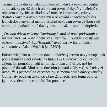
Termín druhé dávky vakcíny
Comirnaty
dávala očkovací centra
automaticky po 42 dnech od podání první dávky. Nyní zřejmě s
ohledem na rychle se šířící nové mutace koronaviru, relativní
dostatek vakcín a riziko nezájmu o očkování i nadcházející čas
letních dovolených si mohou všichni očkovaní první dávkou svůj
termín pro podání druhé dávky posunout až o osm dnů dopředu.
„Druhou dávku vakcíny Comirnaty je možné nově podstoupit v
rozmezí mezi 34. – 42. dnem od 1. termínu… Hledáme cesty, jak
očkování maximálně zpřístupnit,“
uvedl na Twitteru ministr
zdravotnictví Adam Vojtěch [za ANO].
Pokud čekajícím na druhou dávku obdržený termín nevyhovuje, pak
podle ministra stačí zavolat na linku 1221. Pracovníci call centra
zájemcům pomohou najít termín až o osm dnů dříve, než ho
původně dostali. Ministr po dnešním jednání vlády v České televizi
uvedl, že s platností od července by se mohla druhá dávky vakcíny
Comirnaty podávat dokonce už po 21 dnech, jako tomu bylo při
jejím zavedení koncem loňského prosince.