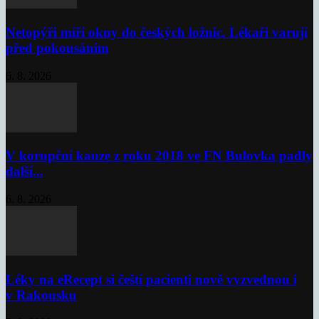
Netopýři míří okny do českých ložnic. Lékaři varují
před pokousáním
6. 8. 2026
V korupční kauze z roku 2018 ve FN Bulovka padly
další...
6. 8. 2026
Léky na eRecept si čeští pacienti nově vyzvednou i
v Rakousku