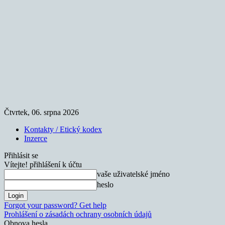
Čtvrtek, 06. srpna 2026
Kontakty / Etický kodex
Inzerce
Přihlásit se
Vítejte! přihlášení k účtu
vaše uživatelské jméno
heslo
Forgot your password? Get help
Prohlášení o zásadách ochrany osobních údajů
Obnova hesla