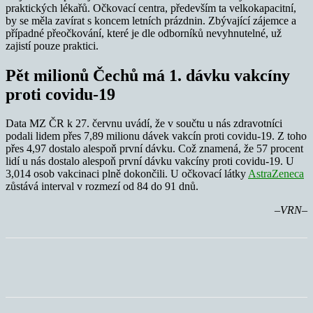
praktických lékařů. Očkovací centra, především ta velkokapacitní,
by se měla zavírat s koncem letních prázdnin. Zbývající zájemce a
případné přeočkování, které je dle odborníků nevyhnutelné, už
zajistí pouze praktici.
Pět milionů Čechů má 1. dávku vakcíny
proti covidu-19
Data MZ ČR k 27. červnu uvádí, že v součtu u nás zdravotníci
podali lidem přes 7,89 milionu dávek vakcín proti covidu-19. Z toho
přes 4,97 dostalo alespoň první dávku. Což znamená, že 57 procent
lidí u nás dostalo alespoň první dávku vakcíny proti covidu-19. U
3,014 osob vakcinaci plně dokončili. U očkovací látky
AstraZeneca
zůstává interval v rozmezí od 84 do 91 dnů.
–VRN–