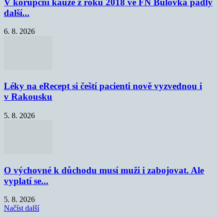
V korupční kauze z roku 2018 ve FN Bulovka padly
další...
6. 8. 2026
Léky na eRecept si čeští pacienti nově vyzvednou i
v Rakousku
5. 8. 2026
O výchovné k důchodu musí muži i zabojovat. Ale
vyplatí se...
5. 8. 2026
Načíst další