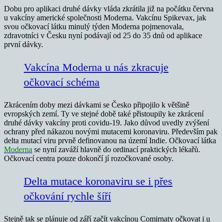
Dobu pro aplikaci druhé dávky vláda zkrátila již na počátku června
u vakcíny americké společnosti Moderna. Vakcínu Spikevax, jak
svou očkovací látku minulý týden Moderna pojmenovala,
zdravotníci v Česku nyní podávají od 25 do 35 dnů od aplikace
první dávky.
Vakcína Moderna u nás zkracuje
očkovací schéma
Zkrácením doby mezi dávkami se Česko připojilo k většině
evropských zemí. Ty ve stejné době také přistoupily ke zkrácení
druhé dávky vakcíny proti covidu-19. Jako důvod uvedly zvýšení
ochrany před nákazou novými mutacemi koronaviru. Především pak
delta mutací viru prvně definovanou na území Indie. Očkovací látka
Moderna
se nyní zaváží hlavně do ordinací praktických lékařů.
Očkovací centra pouze dokončí jí rozočkované osoby.
Delta mutace koronaviru se i přes
očkování rychle šíří
Stejně tak se plánuje od září začít vakcínou Comirnaty očkovat i u