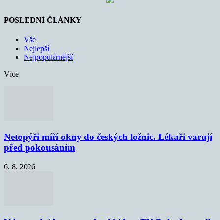
POSLEDNÍ ČLÁNKY
Vše
Nejlepší
Nejpopulárnější
Více
Netopýři míří okny do českých ložnic. Lékaři varují
před pokousáním
6. 8. 2026