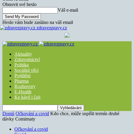
Obnovit své heslo
Váš e-mail
Heslo vám bude zasláno na váš email
zdravezpravy.cz
Aktuality
Zdravotnictví
Politika
Sociální věci
Pojištění
Pharma
Rozhovory
E-Health
Ke kávě i čaji
Domů
Očkování a covid
Kdo chce, může uspíšit termín druhé
dávky Comirnaty
Očkování a covid