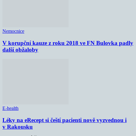
Nemocnice
V korupční kauze z roku 2018 ve FN Bulovka padly
další obžaloby
E-health
Léky na eRecept si čeští pacienti nově vyzvednou i
v Rakousku