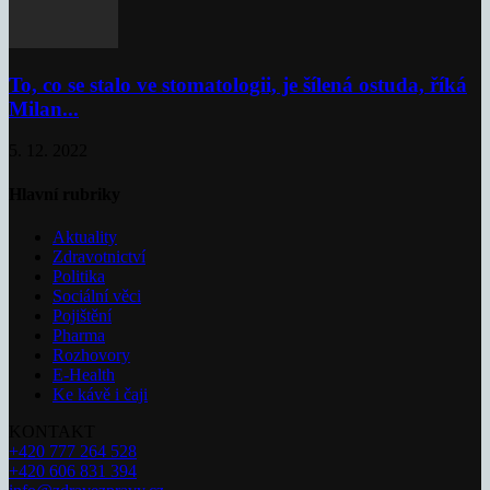
To, co se stalo ve stomatologii, je šílená ostuda, říká
Milan...
5. 12. 2022
Hlavní rubriky
Aktuality
Zdravotnictví
Politika
Sociální věci
Pojištění
Pharma
Rozhovory
E-Health
Ke kávě i čaji
KONTAKT
+420 777 264 528
+420 606 831 394