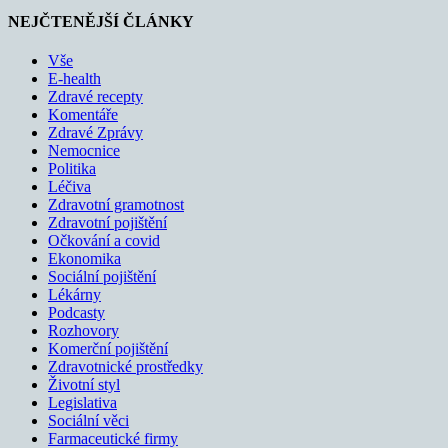
NEJČTENĚJŠÍ ČLÁNKY
Vše
E-health
Zdravé recepty
Komentáře
Zdravé Zprávy
Nemocnice
Politika
Léčiva
Zdravotní gramotnost
Zdravotní pojištění
Očkování a covid
Ekonomika
Sociální pojištění
Lékárny
Podcasty
Rozhovory
Komerční pojištění
Zdravotnické prostředky
Životní styl
Legislativa
Sociální věci
Farmaceutické firmy