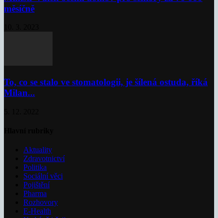
měsíčně
10. 3. 2023
To, co se stalo ve stomatologii, je šílená ostuda, říká
Milan...
5. 12. 2022
Hlavní rubriky
Aktuality
Zdravotnictví
Politika
Sociální věci
Pojištění
Pharma
Rozhovory
E-Health