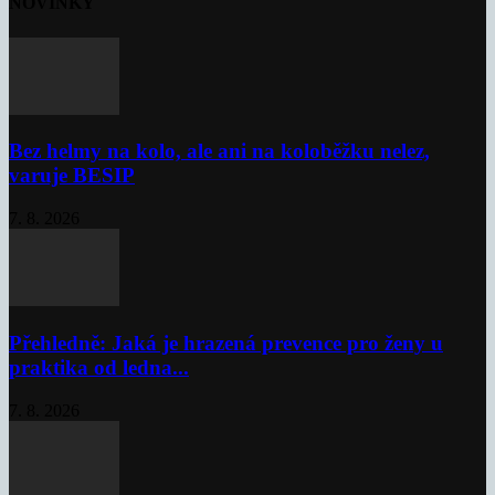
NOVINKY
Bez helmy na kolo, ale ani na koloběžku nelez,
varuje BESIP
7. 8. 2026
Přehledně: Jaká je hrazená prevence pro ženy u
praktika od ledna...
7. 8. 2026