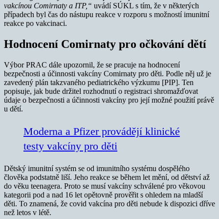
vakcínou Comirnaty a ITP,“
uvádí SÚKL s tím, že v některých
případech byl čas do nástupu reakce v rozporu s možností imunitní
reakce po vakcinaci.
Hodnocení Comirnaty pro očkování dětí
Výbor PRAC dále upozornil, že se pracuje na hodnocení
bezpečnosti a účinnosti vakcíny Comirnaty pro děti. Podle něj už je
zavedený plán takzvaného pediatrického výzkumu [PIP]. Ten
popisuje, jak bude držitel rozhodnutí o registraci shromažďovat
údaje o bezpečnosti a účinnosti vakcíny pro její možné použití právě
u dětí.
Moderna a Pfizer provádějí klinické
testy vakcíny pro děti
Dětský imunitní systém se od imunitního systému dospělého
člověka podstatně liší. Jeho reakce se během let mění, od dětství až
do věku teenagera. Proto se musí vakcíny schválené pro věkovou
kategorii pod a nad 16 let opětovně prověřit s ohledem na mladší
děti. To znamená, že covid vakcína pro děti nebude k dispozici dříve
než letos v létě.