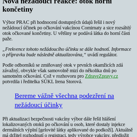
Nová nežádoucí reakce: otok horní
končetiny
Výbor PRAC při hodnocení dostupných údajů řešil i nový
nežádoucí účinek po očkování vakcínou Comirnaty a sice rozsáhlý
otok očkované končetiny. U většiny se podává látka do horní části
paže.
„Frekvence tohoto nežádoucího účinku se dále hodnotí. Informace
o přípravku bude následně aktualizována,“
uvádí regulátor.
Podle odborníků se zmiňovaný otok v prvních okamžicích zdá
závažný, obvykle však samovolně mizí do několika dnů po
samotném očkování. Což v rozhovoru pro
ZdraveZpravy.cz
potvrdila i ředitelka SÚKL Irena Storová.
Bereme vážně všechna podezření na
nežádoucí účinky
Při aktualizaci bezpečnosti vakcíny výbor dále řešil hlášení
lokalizovaných otoků po očkování u osob, které dostaly injekce
dermálních výplní [gelovité látky aplikované do podkoží]. Aktuálně
má držitel rozhodnutí o registraci, tedy výrobce vakcíny, předložit