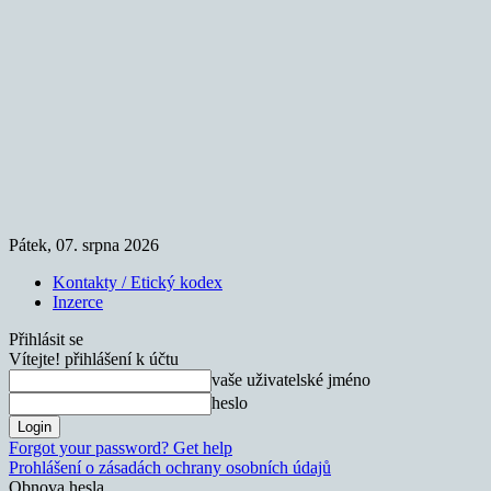
Pátek, 07. srpna 2026
Kontakty / Etický kodex
Inzerce
Přihlásit se
Vítejte! přihlášení k účtu
vaše uživatelské jméno
heslo
Forgot your password? Get help
Prohlášení o zásadách ochrany osobních údajů
Obnova hesla