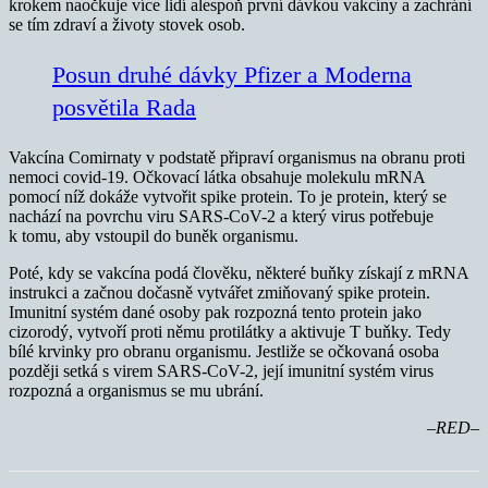
krokem naočkuje více lidí alespoň první dávkou vakcíny a zachrání
se tím zdraví a životy stovek osob.
Posun druhé dávky Pfizer a Moderna
posvětila Rada
Vakcína Comirnaty v podstatě připraví organismus na obranu proti
nemoci covid-19. Očkovací látka obsahuje molekulu mRNA
pomocí níž dokáže vytvořit spike protein. To je protein, který se
nachází na povrchu viru SARS-CoV-2 a který virus potřebuje
k tomu, aby vstoupil do buněk organismu.
Poté, kdy se vakcína podá člověku, některé buňky získají z mRNA
instrukci a začnou dočasně vytvářet zmiňovaný spike protein.
Imunitní systém dané osoby pak rozpozná tento protein jako
cizorodý, vytvoří proti němu protilátky a aktivuje T buňky. Tedy
bílé krvinky pro obranu organismu. Jestliže se očkovaná osoba
později setká s virem SARS-CoV-2, její imunitní systém virus
rozpozná a organismus se mu ubrání.
–RED–