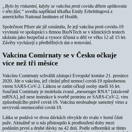
„Bylo by riskantní, kdyby se vakcína proti covidu dětem aplikovala
v této fázi,“
uvedla například lékařka Emily Erbeldingová z
amerického National Institutes of Health.
Společnost Pfizer ale již oznámila, že její vakcína proti covidu-19
vyvinutá ve spolupráci s firmou BioNTech se v klinických testech
ukázala jako bezpečná a vysoce účinná u dětí ve věku 12 až 15 let.
Závěry vycházejí z předběžných dat o testování.
Vakcína Comirnaty se v Česku očkuje
více než tři měsíce
Vakcínu Comirnaty schválili zástupci Evropské komise 21. prosince
2020. Jde o vakcínu, jež chrání před nemocí covid-19 způsobenou
virem SARS-CoV-2. Látkou se zatím očkují osoby starší 16 let.
Součástí Comirnaty je molekula zvaná „messenger RNA“ [zkráceně
mRNA], jež nese instrukce k tvorbě proteinu ze SARS-CoV-2, viru
způsobujícího právě covid-19. Vakcína neobsahuje samotný virus a
nevyvolá onemocnění covid-19.
Látka se podává ve dvou dávkách obvykle do svalu v horní části
paže. Aktuálně se u nás přistoupilo k prodloužení doby mezi
podáním první a druhé dávky na 42 dnů. Podle odborníků se tímto