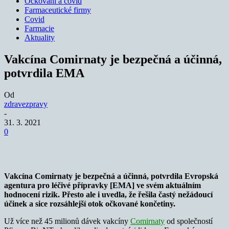
Očkování a covid
Farmaceutické firmy
Covid
Farmacie
Aktuality
Vakcína Comirnaty je bezpečná a účinná,
potvrdila EMA
Od
zdravezpravy
-
31. 3. 2021
0
Vakcína Comirnaty je bezpečná a účinná, potvrdila Evropská
agentura pro léčivé přípravky [EMA] ve svém aktuálním
hodnocení rizik. Přesto ale i uvedla, že řešila častý nežádoucí
účinek a sice rozsáhlejší otok očkované končetiny.
Už více než 45 milionů dávek vakcíny
Comirnaty
od společností