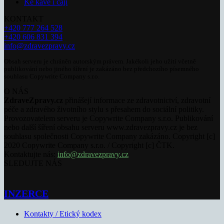
Ke kávě i čaji
KONTAKT
+420 777 264 528
+420 606 831 394
info@zdravezpravy.cz
Obsah serveru je chráněn autorským právem. Jakékoli jeho užití včetně
publikování nebo jiného šíření je zakázáno bez předchozího písemného
souhlasu Copywrite Company s.r.o.
O NÁS
ZdraveZpravy.cz
přinášejí informace ze zdravotnictví, zdravotní
péče a zdravého životního stylu s přesahem do sociální politiky.
Provozovatelem serveru je Copywrite Company s.r.o. Publikování
nebo další šíření obsahu serveru www.zdravezpravy.cz je bez
souhlasu společnosti Copywrite Company zakázáno. Copyright [c]
2020 Copywrite Company s.r.o. / Copyright [c] ČTK.
Kontaktujte nás:
info@zdravezpravy.cz
SLEDUJTE NÁS
INZERCE
Kontakty / Etický kodex