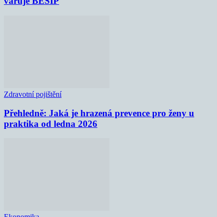
varuje BESIP
Zdravotní pojištění
Přehledně: Jaká je hrazená prevence pro ženy u
praktika od ledna 2026
Ekonomika