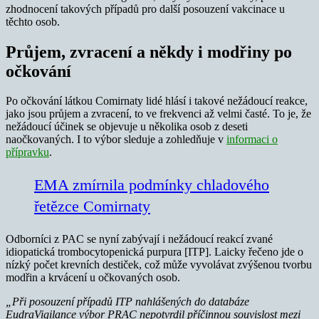
zhodnocení takových případů pro další posouzení vakcinace u
těchto osob.
Průjem, zvracení a někdy i modřiny po
očkování
Po očkování látkou Comirnaty lidé hlásí i takové nežádoucí reakce,
jako jsou průjem a zvracení, to ve frekvenci až velmi časté. To je, že
nežádoucí účinek se objevuje u několika osob z deseti
naočkovaných. I to výbor sleduje a zohledňuje v
informaci o
přípravku
.
EMA zmírnila podmínky chladového
řetězce Comirnaty
Odborníci z PAC se nyní zabývají i nežádoucí reakcí zvané
idiopatická trombocytopenická purpura [ITP]. Laicky řečeno jde o
nízký počet krevních destiček, což může vyvolávat zvýšenou tvorbu
modřin a krvácení u očkovaných osob.
„Při posouzení případů ITP nahlášených do databáze
EudraVigilance výbor PRAC nepotvrdil příčinnou souvislost mezi