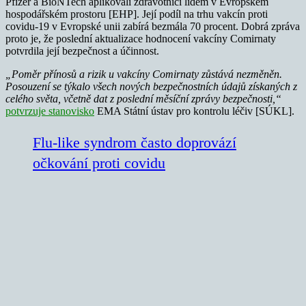
Pfizer a BioNTech aplikovali zdravotníci lidem v Evropském
hospodářském prostoru [EHP]. Její podíl na trhu vakcín proti
covidu-19 v Evropské unii zabírá bezmála 70 procent. Dobrá zpráva
proto je, že poslední aktualizace hodnocení vakcíny Comirnaty
potvrdila její bezpečnost a účinnost.
„Poměr přínosů a rizik u vakcíny Comirnaty zůstává nezměněn.
Posouzení se týkalo všech nových bezpečnostních údajů získaných z
celého světa, včetně dat z poslední měsíční zprávy bezpečnosti,“
potvrzuje stanovisko
EMA Státní ústav pro kontrolu léčiv [SÚKL].
Flu-like syndrom často doprovází
očkování proti covidu