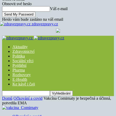
Obnovit své heslo
Váš e-mail
Heslo vám bude zasláno na váš email
zdravezpravy.cz
Aktuality
Zdravotnictví
Politika
Sociální věci
Pojištění
Pharma
Rozhovory
E-Health
Ke kávě i čaji
Domů
Očkování a covid
Vakcína Comirnaty je bezpečná a účinná,
potvrdila EMA