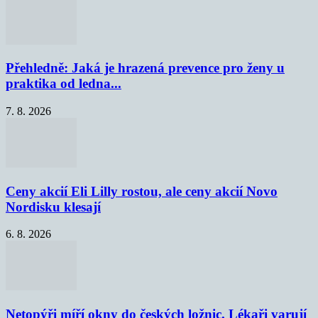
Přehledně: Jaká je hrazená prevence pro ženy u
praktika od ledna...
7. 8. 2026
Ceny akcií Eli Lilly rostou, ale ceny akcií Novo
Nordisku klesají
6. 8. 2026
Netopýři míří okny do českých ložnic. Lékaři varují