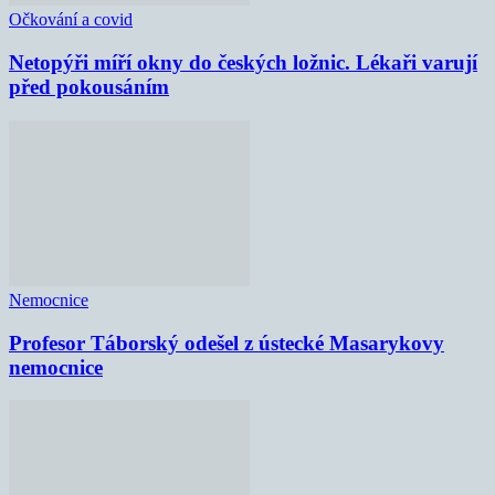
Očkování a covid
Netopýři míří okny do českých ložnic. Lékaři varují
před pokousáním
Nemocnice
Profesor Táborský odešel z ústecké Masarykovy
nemocnice