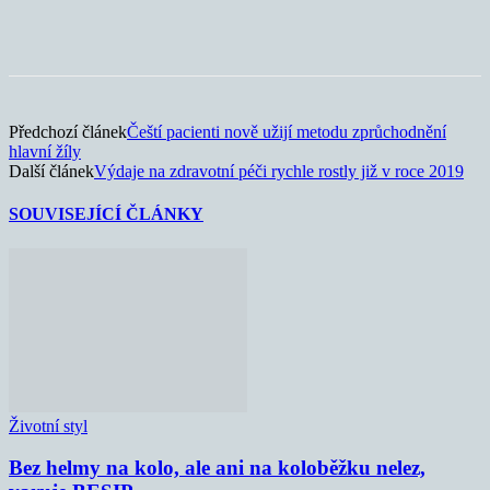
Předchozí článek
Čeští pacienti nově užijí metodu zprůchodnění
hlavní žíly
Další článek
Výdaje na zdravotní péči rychle rostly již v roce 2019
SOUVISEJÍCÍ ČLÁNKY
Životní styl
Bez helmy na kolo, ale ani na koloběžku nelez,