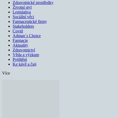
Zdravotnické prostředky
Životní styl
Legislativa
Sociální věci
Farmaceutické firmy
Stakeholders
Covid
Adman´s Choice
Farmacie
Aktuality
Zdravotnictví
Věda a výzkum
Pojištění
Ke kávě a čaji
Více