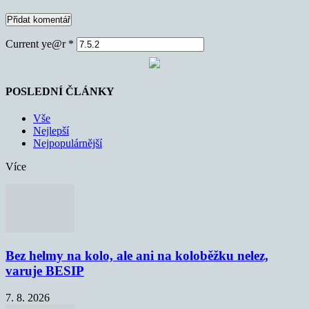
Current ye@r
*
POSLEDNÍ ČLÁNKY
Vše
Nejlepší
Nejpopulárnější
Více
Bez helmy na kolo, ale ani na koloběžku nelez,
varuje BESIP
7. 8. 2026