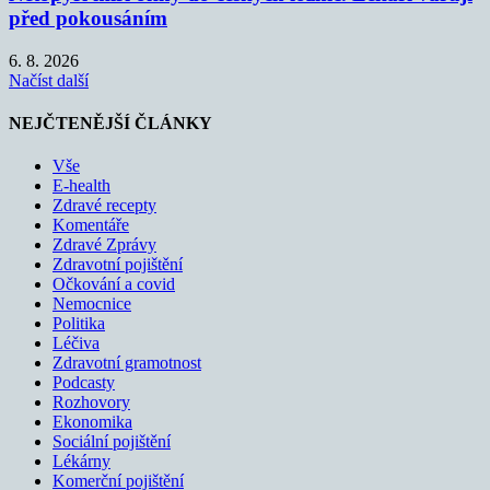
před pokousáním
6. 8. 2026
Načíst další
NEJČTENĚJŠÍ ČLÁNKY
Vše
E-health
Zdravé recepty
Komentáře
Zdravé Zprávy
Zdravotní pojištění
Očkování a covid
Nemocnice
Politika
Léčiva
Zdravotní gramotnost
Podcasty
Rozhovory
Ekonomika
Sociální pojištění
Lékárny
Komerční pojištění