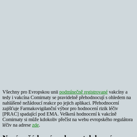
Všechny pro Evropskou unii
podmínečně registrované
vakcíny a
tedy i vakcína Comirnaty se pravidelně přehodnocují s ohledem na
nahlášené nežádoucí reakce po jejich aplikaci. Přehodnocení
zajišťuje Farmakovigilanční výbor pro hodnocení rizik léčiv
[PRAC] spadající pod EMA. Veškerá hodnocení k vakcíně
Comirnaty si může kdokoliv přečíst na webu evropského regulátora
léčiv na adrese
zde
.