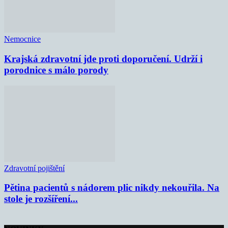
Nemocnice
Krajská zdravotní jde proti doporučení. Udrží i
porodnice s málo porody
Zdravotní pojištění
Pětina pacientů s nádorem plic nikdy nekouřila. Na
stole je rozšíření...