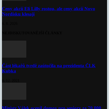
Ceny akcií Eli Lilly rostou, ale ceny akcií Novo
Nordisku klesají
6. 8. 2026
NEJDISKUTOVANĚJŠÍ ČLÁNKY
Část lékařů tvrdě zaútočila na prezidenta ČLK
Kubka
6. 12. 2021
Ministr Válek ocenil domov pro seniory za 70 000