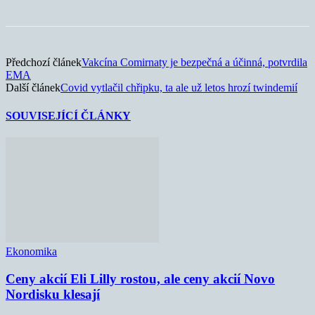
Předchozí článek
Vakcína Comirnaty je bezpečná a účinná, potvrdila
EMA
Další článek
Covid vytlačil chřipku, ta ale už letos hrozí twindemií
SOUVISEJÍCÍ ČLÁNKY
Ekonomika
Ceny akcií Eli Lilly rostou, ale ceny akcií Novo
Nordisku klesají