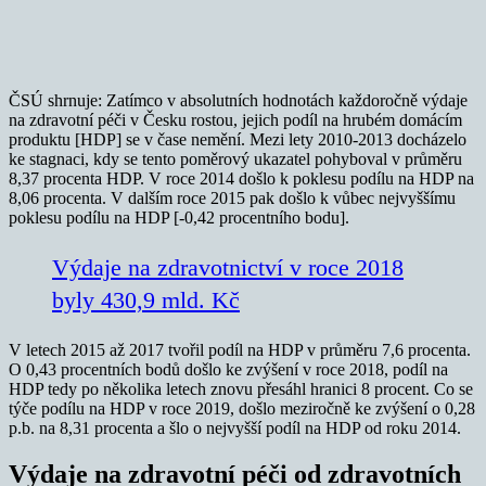
ČSÚ shrnuje: Zatímco v absolutních hodnotách každoročně výdaje
na zdravotní péči v Česku rostou, jejich podíl na hrubém domácím
produktu [HDP] se v čase nemění. Mezi lety 2010-2013 docházelo
ke stagnaci, kdy se tento poměrový ukazatel pohyboval v průměru
8,37 procenta HDP. V roce 2014 došlo k poklesu podílu na HDP na
8,06 procenta. V dalším roce 2015 pak došlo k vůbec nejvyššímu
poklesu podílu na HDP [-0,42 procentního bodu].
Výdaje na zdravotnictví v roce 2018
byly 430,9 mld. Kč
V letech 2015 až 2017 tvořil podíl na HDP v průměru 7,6 procenta.
O 0,43 procentních bodů došlo ke zvýšení v roce 2018, podíl na
HDP tedy po několika letech znovu přesáhl hranici 8 procent. Co se
týče podílu na HDP v roce 2019, došlo meziročně ke zvýšení o 0,28
p.b. na 8,31 procenta a šlo o nejvyšší podíl na HDP od roku 2014.
Výdaje na zdravotní péči od zdravotních