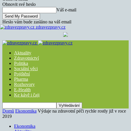
Obnovit své heslo
Váš e-mail
Heslo vám bude zasláno na váš email
zdravezpravy.cz
Aktuality
Zdravotnictví
Politika
Sociální věci
Pojištění
Pharma
Rozhovory
E-Health
Ke kávě i čaji
Domů
Ekonomika
Výdaje na zdravotní péči rychle rostly již v roce
2019
Ekonomika