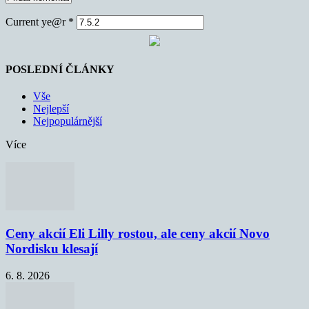
Current ye@r
*
POSLEDNÍ ČLÁNKY
Vše
Nejlepší
Nejpopulárnější
Více
Ceny akcií Eli Lilly rostou, ale ceny akcií Novo
Nordisku klesají
6. 8. 2026