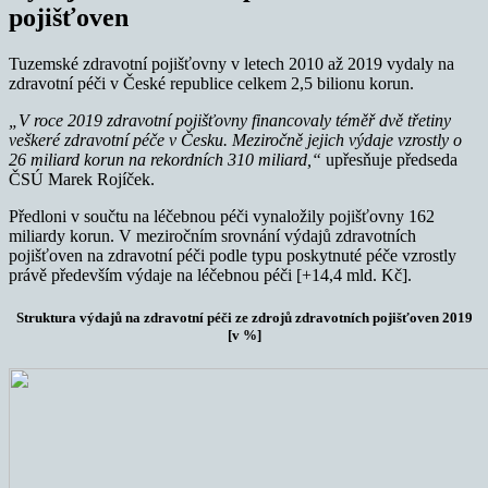
pojišťoven
Tuzemské zdravotní pojišťovny v letech 2010 až 2019 vydaly na
zdravotní péči v České republice celkem 2,5 bilionu korun.
„V roce 2019 zdravotní pojišťovny financovaly téměř dvě třetiny
veškeré zdravotní péče v Česku. Meziročně jejich výdaje vzrostly o
26 miliard korun na rekordních 310 miliard,“
upřesňuje předseda
ČSÚ Marek Rojíček.
Předloni v součtu na léčebnou péči vynaložily pojišťovny 162
miliardy korun. V meziročním srovnání výdajů zdravotních
pojišťoven na zdravotní péči podle typu poskytnuté péče vzrostly
právě především výdaje na léčebnou péči [+14,4 mld. Kč].
Struktura výdajů na zdravotní péči ze zdrojů zdravotních pojišťoven 2019
[v %]