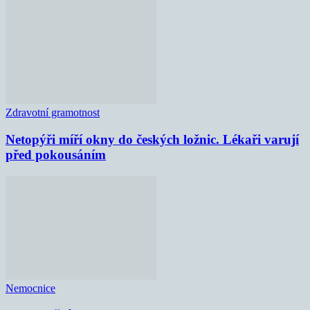
Zdravotní gramotnost
Netopýři míří okny do českých ložnic. Lékaři varují
před pokousáním
Nemocnice