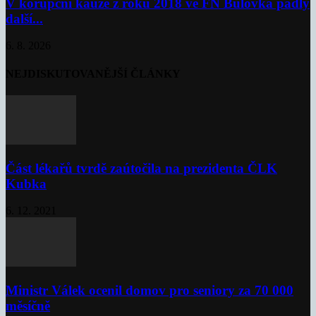
V korupční kauze z roku 2018 ve FN Bulovka padly
další...
6. 8. 2026
NEJDISKUTOVANĚJŠÍ ČLÁNKY
Část lékařů tvrdě zaútočila na prezidenta ČLK
Kubka
6. 12. 2021
Ministr Válek ocenil domov pro seniory za 70 000
měsíčně