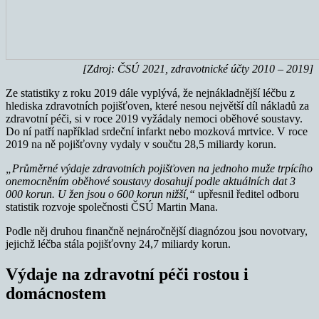
[Zdroj: ČSÚ 2021, zdravotnické účty 2010 – 2019]
Ze statistiky z roku 2019 dále vyplývá, že nejnákladnější léčbu z
hlediska zdravotních pojišťoven, které nesou největší díl nákladů za
zdravotní péči, si v roce 2019 vyžádaly nemoci oběhové soustavy.
Do ní patří například srdeční infarkt nebo mozková mrtvice. V roce
2019 na ně pojišťovny vydaly v součtu 28,5 miliardy korun.
„Průměrné výdaje zdravotních pojišťoven na jednoho muže trpícího
onemocněním oběhové soustavy dosahují podle aktuálních dat 3
000 korun. U žen jsou o 600 korun nižší,“
upřesnil ředitel odboru
statistik rozvoje společnosti ČSÚ Martin Mana.
Podle něj druhou finančně nejnáročnější diagnózou jsou novotvary,
jejichž léčba stála pojišťovny 24,7 miliardy korun.
Výdaje na zdravotní péči rostou i
domácnostem