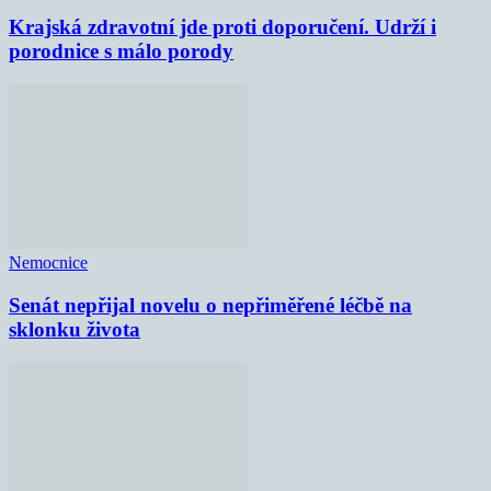
Krajská zdravotní jde proti doporučení. Udrží i
porodnice s málo porody
Nemocnice
Senát nepřijal novelu o nepřiměřené léčbě na
sklonku života