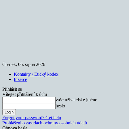
Čtvrtek, 06. srpna 2026
Kontakty / Etický kodex
Inzerce
Přihlásit se
Vítejte! přihlášení k účtu
vaše uživatelské jméno
heslo
Forgot your password? Get help
Prohlášení o zásadách ochrany osobních údajů
Obnova hesla