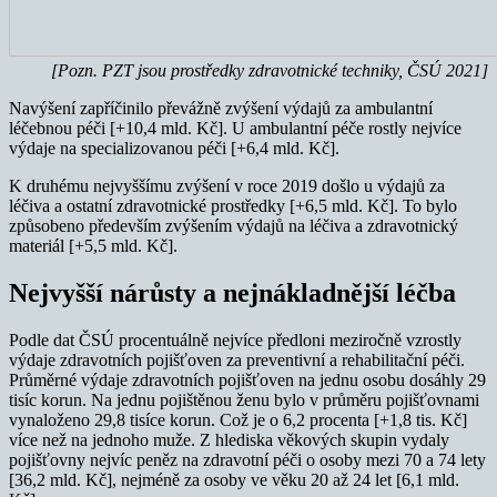
[Pozn. PZT jsou prostředky zdravotnické techniky, ČSÚ 2021]
Navýšení zapříčinilo převážně zvýšení výdajů za ambulantní
léčebnou péči [+10,4 mld. Kč]. U ambulantní péče rostly nejvíce
výdaje na specializovanou péči [+6,4 mld. Kč].
K druhému nejvyššímu zvýšení v roce 2019 došlo u výdajů za
léčiva a ostatní zdravotnické prostředky [+6,5 mld. Kč]. To bylo
způsobeno především zvýšením výdajů na léčiva a zdravotnický
materiál [+5,5 mld. Kč].
Nejvyšší nárůsty a nejnákladnější léčba
Podle dat ČSÚ procentuálně nejvíce předloni meziročně vzrostly
výdaje zdravotních pojišťoven za preventivní a rehabilitační péči.
Průměrné výdaje zdravotních pojišťoven na jednu osobu dosáhly 29
tisíc korun. Na jednu pojištěnou ženu bylo v průměru pojišťovnami
vynaloženo 29,8 tisíce korun. Což je o 6,2 procenta [+1,8 tis. Kč]
více než na jednoho muže. Z hlediska věkových skupin vydaly
pojišťovny nejvíc peněz na zdravotní péči o osoby mezi 70 a 74 lety
[36,2 mld. Kč], nejméně za osoby ve věku 20 až 24 let [6,1 mld.