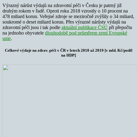
Výrazný nárůst výdajů na zdravotní péči v Česku je patrný již
druhým rokem v řadě. Oproti roku 2018 vzrostly o 10 procent na
478 miliard korun. Veřejné zdroje se meziročně zvýšily o 34 miliard,
soukromé o deset miliard korun. Přes výrazné nárůsty výdajů na
zdravotní péči jsou i tak podle
aktuální publikace ČSÚ
při přepočtu
na jednoho obyvatele
dlouhodobě pod průměrem zemí Evropské
unie
.
Celkové výdaje na zdrav. péči v ČR v letech 2010 až 2019 [v mld. Kč/podíl
na HDP]