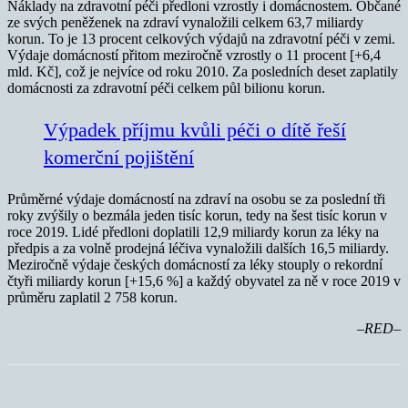
Náklady na zdravotní péči předloni vzrostly i domácnostem. Občané
ze svých peněženek na zdraví vynaložili celkem 63,7 miliardy
korun. To je 13 procent celkových výdajů na zdravotní péči v zemi.
Výdaje domácností přitom meziročně vzrostly o 11 procent [+6,4
mld. Kč], což je nejvíce od roku 2010. Za posledních deset zaplatily
domácnosti za zdravotní péči celkem půl bilionu korun.
Výpadek příjmu kvůli péči o dítě řeší
komerční pojištění
Průměrné výdaje domácností na zdraví na osobu se za poslední tři
roky zvýšily o bezmála jeden tisíc korun, tedy na šest tisíc korun v
roce 2019. Lidé předloni doplatili 12,9 miliardy korun za léky na
předpis a za volně prodejná léčiva vynaložili dalších 16,5 miliardy.
Meziročně výdaje českých domácností za léky stouply o rekordní
čtyři miliardy korun [+15,6 %] a každý obyvatel za ně v roce 2019 v
průměru zaplatil 2 758 korun.
–RED–