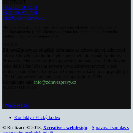
KONTAKT
+420 777 264 528
+420 606 831 394
info@zdravezpravy.cz
Obsah serveru je chráněn autorským právem. Jakékoli jeho užití včetně
publikování nebo jiného šíření je zakázáno bez předchozího písemného
souhlasu Copywrite Company s.r.o.
O NÁS
ZdraveZpravy.cz
přinášejí informace ze zdravotnictví, zdravotní
péče a zdravého životního stylu s přesahem do sociální politiky.
Provozovatelem serveru je Copywrite Company s.r.o. Publikování
nebo další šíření obsahu serveru www.zdravezpravy.cz je bez
souhlasu společnosti Copywrite Company zakázáno. Copyright [c]
2020 Copywrite Company s.r.o. / Copyright [c] ČTK.
Kontaktujte nás:
info@zdravezpravy.cz
SLEDUJTE NÁS
INZERCE
Kontakty / Etický kodex
© Realizace © 2018,
Xcreative - webdesign
. |
Spravovat souhlas s
nastavením osobních údajů
.