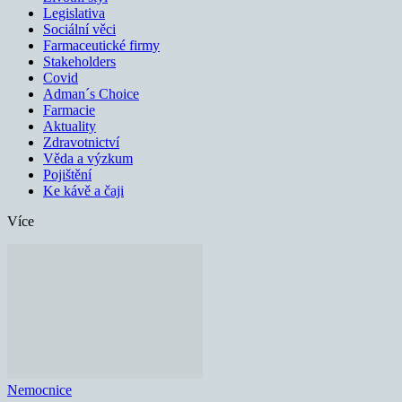
Legislativa
Sociální věci
Farmaceutické firmy
Stakeholders
Covid
Adman´s Choice
Farmacie
Aktuality
Zdravotnictví
Věda a výzkum
Pojištění
Ke kávě a čaji
Více
Nemocnice