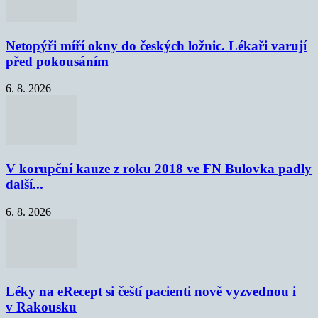
Netopýři míří okny do českých ložnic. Lékaři varují
před pokousáním
6. 8. 2026
V korupční kauze z roku 2018 ve FN Bulovka padly
další...
6. 8. 2026
Léky na eRecept si čeští pacienti nově vyzvednou i
v Rakousku