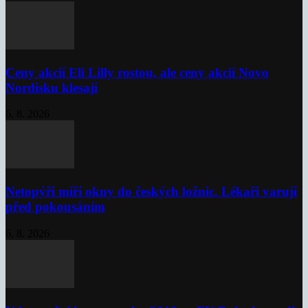
Ceny akcií Eli Lilly rostou, ale ceny akcií Novo
Nordisku klesají
6. 8. 2026
Netopýři míří okny do českých ložnic. Lékaři varují
před pokousáním
6. 8. 2026