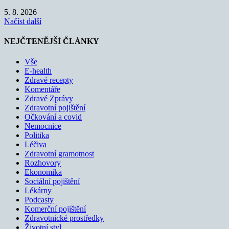
5. 8. 2026
Načíst další
NEJČTENĚJŠÍ ČLÁNKY
Vše
E-health
Zdravé recepty
Komentáře
Zdravé Zprávy
Zdravotní pojištění
Očkování a covid
Nemocnice
Politika
Léčiva
Zdravotní gramotnost
Rozhovory
Ekonomika
Sociální pojištění
Lékárny
Podcasty
Komerční pojištění
Zdravotnické prostředky
Životní styl