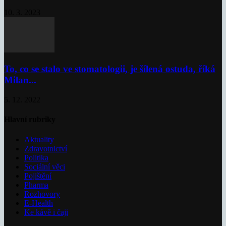
10. 3. 2023
To, co se stalo ve stomatologii, je šílená ostuda, říká
Milan...
5. 12. 2022
Hlavní rubriky
Aktuality
Zdravotnictví
Politika
Sociální věci
Pojištění
Pharma
Rozhovory
E-Health
Ke kávě i čaji